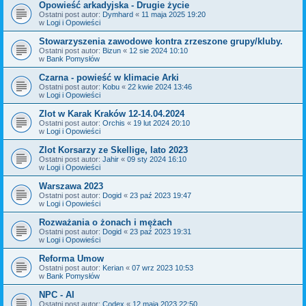
Opowieść arkadyjska - Drugie życie
Ostatni post autor:
Dymhard
«
11 maja 2025 19:20
w
Logi i Opowieści
Stowarzyszenia zawodowe kontra zrzeszone grupy/kluby.
Ostatni post autor:
Bizun
«
12 sie 2024 10:10
w
Bank Pomysłów
Czarna - powieść w klimacie Arki
Ostatni post autor:
Kobu
«
22 kwie 2024 13:46
w
Logi i Opowieści
Zlot w Karak Kraków 12-14.04.2024
Ostatni post autor:
Orchis
«
19 lut 2024 20:10
w
Logi i Opowieści
Zlot Korsarzy ze Skellige, lato 2023
Ostatni post autor:
Jahir
«
09 sty 2024 16:10
w
Logi i Opowieści
Warszawa 2023
Ostatni post autor:
Dogid
«
23 paź 2023 19:47
w
Logi i Opowieści
Rozważania o żonach i mężach
Ostatni post autor:
Dogid
«
23 paź 2023 19:31
w
Logi i Opowieści
Reforma Umow
Ostatni post autor:
Kerian
«
07 wrz 2023 10:53
w
Bank Pomysłów
NPC - AI
Ostatni post autor:
Codex
«
12 maja 2023 22:50