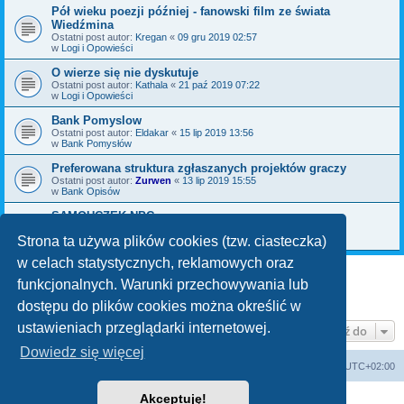
Pół wieku poezji później - fanowski film ze świata
Wiedźmina
Ostatni post autor:
Kregan
«
09 gru 2019 02:57
w
Logi i Opowieści
O wierze się nie dyskutuje
Ostatni post autor:
Kathala
«
21 paź 2019 07:22
w
Logi i Opowieści
Bank Pomyslow
Ostatni post autor:
Eldakar
«
15 lip 2019 13:56
w
Bank Pomysłów
Preferowana struktura zgłaszanych projektów graczy
Ostatni post autor:
Zurwen
«
13 lip 2019 15:55
w
Bank Opisów
SAMOUCZEK NPC
Ostatni post autor:
Bromil
«
06 maja 2019 09:30
w
Bank Pomysłów
Strona ta używa plików cookies (tzw. ciasteczka)
w celach statystycznych, reklamowych oraz
funkcjonalnych. Warunki przechowywania lub
1
2
3
Następna
Znaleziono 70 wyników
dostępu do plików cookies można określić w
ustawieniach przeglądarki internetowej.
Przejdź do
Dowiedz się więcej
arkadia.rpg.pl
Forum
Strefa czasowa
UTC+02:00
Akceptuję!
Technologię dostarcza
phpBB
® Forum Software © phpBB Limited