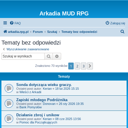
Arkadia MUD RPG
FAQ
Zaloguj się
S
arkadia.rpg.pl
Forum
Szukaj
Tematy bez odpowiedzi
z
Tematy bez odpowiedzi
u
Wyszukiwanie zaawansowane
k
Szukaj
Wyszukiwanie zaawansowane
a
1
2
3
Następna
Znaleziono 70 wyników
j
Tematy
Sonda dotycząca wieku graczy.
Ostatni post autor:
Kerian
«
18 lut 2026 15:15
w
Wieści z Arkadii
Zapiski młodego Podróżnika
Ostatni post autor:
Donovan
«
26 sty 2026 19:35
w
Bank Pomysłów
Działanie zbroj i unikow
Ostatni post autor:
Kerian
«
08 cze 2025 13:56
w
Pomoc dla Początkujących