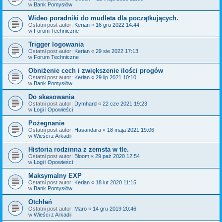
w
Bank Pomysłów
Wideo poradniki do mudleta dla początkujących.
Ostatni post autor:
Kerian
«
16 gru 2022 14:44
w
Forum Techniczne
Trigger logowania
Ostatni post autor:
Kerian
«
29 sie 2022 17:13
w
Forum Techniczne
Obniżenie cech i zwiększenie ilości progów
Ostatni post autor:
Kerian
«
29 lip 2021 10:10
w
Bank Pomysłów
Do skasowania
Ostatni post autor:
Dymhard
«
22 cze 2021 19:23
w
Logi i Opowieści
Pożegnanie
Ostatni post autor:
Hasandara
«
18 maja 2021 19:06
w
Wieści z Arkadii
Historia rodzinna z zemsta w tle.
Ostatni post autor:
Bloom
«
29 paź 2020 12:54
w
Logi i Opowieści
Maksymalny EXP
Ostatni post autor:
Kerian
«
18 lut 2020 11:15
w
Bank Pomysłów
Otchłań
Ostatni post autor:
Maro
«
14 gru 2019 20:46
w
Wieści z Arkadii