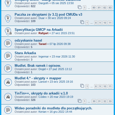
Ostatni post autor:
Dargoth
«
05 sie 2025 13:50
Odpowiedzi:
822
1
80
81
82
83
…
Paczka ze skryptami (v 3.1) pod CMUDa v3
Ostatni post autor:
Duar
«
30 wrz 2020 09:24
Odpowiedzi:
109
1
8
9
10
11
…
Specyfikacja GMCP na Arkadii
Ostatni post autor:
Rafgart
«
27 wrz 2015 23:51
odzyskanie hasel
Ostatni post autor:
Tarael
«
07 lip 2026 09:38
Odpowiedzi:
5
Stara Arkadia
Ostatni post autor:
Ingemar
«
23 mar 2026 11:30
Odpowiedzi:
3
Mudlet. Brak ramek i opisow.
Ostatni post autor:
Dogid
«
27 paź 2025 13:12
Odpowiedzi:
1
Mudlet 4.* - skrypty + mapper
Ostatni post autor:
Lansel
«
23 wrz 2025 19:16
Odpowiedzi:
103
1
8
9
10
11
…
TinTin++, skrypty do arkadii v.1.0
Ostatni post autor:
Codex
«
20 mar 2023 19:19
Odpowiedzi:
326
1
30
31
32
33
…
Wideo poradniki do mudleta dla początkujących.
Ostatni post autor:
Kerian
«
16 gru 2022 14:44