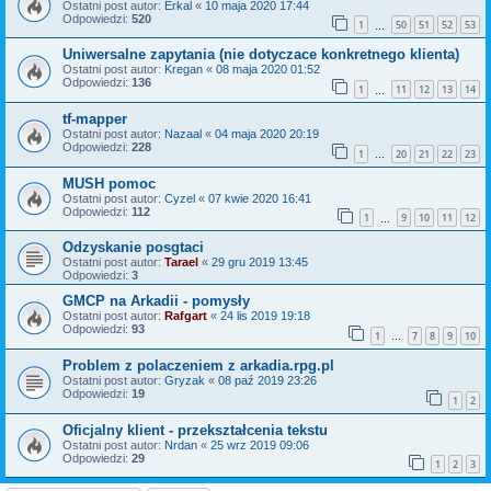
Ostatni post autor:
Erkal
«
10 maja 2020 17:44
Odpowiedzi:
520
1
50
51
52
53
…
Uniwersalne zapytania (nie dotyczace konkretnego klienta)
Ostatni post autor:
Kregan
«
08 maja 2020 01:52
Odpowiedzi:
136
1
11
12
13
14
…
tf-mapper
Ostatni post autor:
Nazaal
«
04 maja 2020 20:19
Odpowiedzi:
228
1
20
21
22
23
…
MUSH pomoc
Ostatni post autor:
Cyzel
«
07 kwie 2020 16:41
Odpowiedzi:
112
1
9
10
11
12
…
Odzyskanie posgtaci
Ostatni post autor:
Tarael
«
29 gru 2019 13:45
Odpowiedzi:
3
GMCP na Arkadii - pomysły
Ostatni post autor:
Rafgart
«
24 lis 2019 19:18
Odpowiedzi:
93
1
7
8
9
10
…
Problem z polaczeniem z arkadia.rpg.pl
Ostatni post autor:
Gryzak
«
08 paź 2019 23:26
Odpowiedzi:
19
1
2
Oficjalny klient - przekształcenia tekstu
Ostatni post autor:
Nrdan
«
25 wrz 2019 09:06
Odpowiedzi:
29
1
2
3