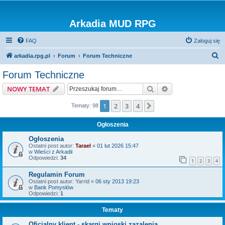
Arkadia MUD RPG
FAQ
Zaloguj się
S
arkadia.rpg.pl
Forum
Forum Techniczne
z
Forum Techniczne
u
Szukaj
Wyszukiwanie z
NOWY TEMAT
k
a
1
2
3
4
Następna
Tematy: 98
j
Ogłoszenia
Ogłoszenia
Ostatni post autor:
Tarael
«
01 lut 2026 15:47
w
Wieści z Arkadii
Odpowiedzi:
34
1
2
3
4
Regulamin Forum
Ostatni post autor:
Yarrid
«
06 sty 2013 19:23
w
Bank Pomysłów
Odpowiedzi:
1
Tematy
Oficjalny klient - skargi wnioski zazalenia