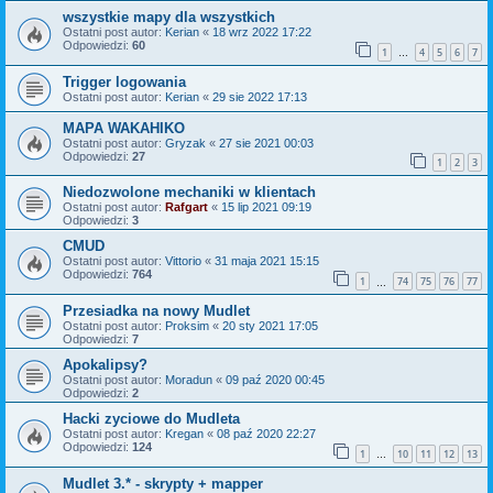
wszystkie mapy dla wszystkich
Ostatni post autor:
Kerian
«
18 wrz 2022 17:22
Odpowiedzi:
60
1
4
5
6
7
…
Trigger logowania
Ostatni post autor:
Kerian
«
29 sie 2022 17:13
MAPA WAKAHIKO
Ostatni post autor:
Gryzak
«
27 sie 2021 00:03
Odpowiedzi:
27
1
2
3
Niedozwolone mechaniki w klientach
Ostatni post autor:
Rafgart
«
15 lip 2021 09:19
Odpowiedzi:
3
CMUD
Ostatni post autor:
Vittorio
«
31 maja 2021 15:15
Odpowiedzi:
764
1
74
75
76
77
…
Przesiadka na nowy Mudlet
Ostatni post autor:
Proksim
«
20 sty 2021 17:05
Odpowiedzi:
7
Apokalipsy?
Ostatni post autor:
Moradun
«
09 paź 2020 00:45
Odpowiedzi:
2
Hacki zyciowe do Mudleta
Ostatni post autor:
Kregan
«
08 paź 2020 22:27
Odpowiedzi:
124
1
10
11
12
13
…
Mudlet 3.* - skrypty + mapper