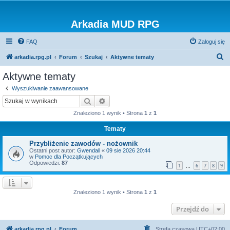
Arkadia MUD RPG
FAQ
Zaloguj się
S
arkadia.rpg.pl
Forum
Szukaj
Aktywne tematy
z
Aktywne tematy
u
Wyszukiwanie zaawansowane
k
Szukaj
Wyszukiwanie zaawansowane
a
Znaleziono 1 wynik • Strona
1
z
1
j
Tematy
Przybliżenie zawodów - nożownik
Ostatni post autor:
Gwendall
«
09 sie 2026 20:44
w
Pomoc dla Początkujących
Odpowiedzi:
87
1
6
7
8
9
…
Znaleziono 1 wynik • Strona
1
z
1
Przejdź do
arkadia.rpg.pl
Forum
Strefa czasowa
UTC+02:00