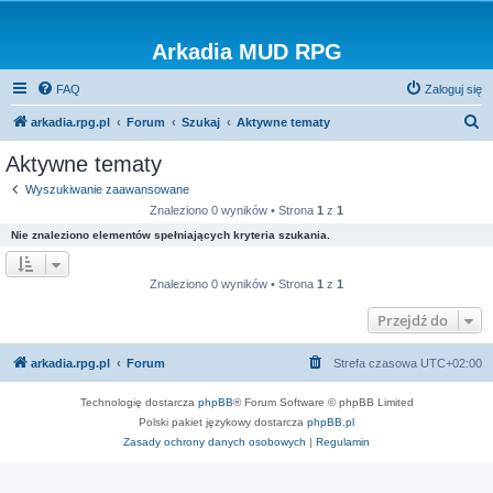
Arkadia MUD RPG
FAQ
Zaloguj się
S
arkadia.rpg.pl
Forum
Szukaj
Aktywne tematy
z
Aktywne tematy
u
Wyszukiwanie zaawansowane
k
Znaleziono 0 wyników • Strona
1
z
1
a
Nie znaleziono elementów spełniających kryteria szukania.
j
Znaleziono 0 wyników • Strona
1
z
1
Przejdź do
arkadia.rpg.pl
Forum
Strefa czasowa
UTC+02:00
Technologię dostarcza
phpBB
® Forum Software © phpBB Limited
Polski pakiet językowy dostarcza
phpBB.pl
Zasady ochrony danych osobowych
|
Regulamin