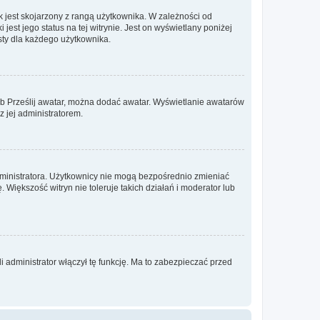
 jest skojarzony z rangą użytkownika. W zależności od
est jego status na tej witrynie. Jest on wyświetlany poniżej
sty dla każdego użytkownika.
lub Prześlij awatar, można dodać awatar. Wyświetlanie awatarów
z jej administratorem.
dministratora. Użytkownicy nie mogą bezpośrednio zmieniać
. Większość witryn nie toleruje takich działań i moderator lub
 administrator włączył tę funkcję. Ma to zabezpieczać przed