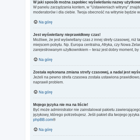
W jaki sposób można zapobiec wyświetlaniu nazwy użytkown
W panelu zarządzania kontem, w “Ustawieniach witryny” znajdu
moderatorów i dla ciebie. Twoja obecność na witrynie będzie 
Na górę
Jest wyświetlany nieprawidłowy czas!
Możliwe, że jest wyświetlany czas z innej strefy czasowej, niż 
miejscem pobytu. Np. Europa centralna, Afryka, czy Nowa Zelan
zarejestrowanym użytkownikiem – teraz jest dobry moment, by 
Na górę
Została wykonana zmiana strefy czasowej, a nadal jest wyś
Jeżeli na pewno strefa czasowa została ustawiona prawidłowo, 
naprawił problem.
Na górę
Mojego języka nie ma na liście!
Być może administrator nie zainstalował pakietu zawierającego
językowy, którego potrzebujesz. Jeśli pakiet dla twojego język
phpBB.com
®
Na górę