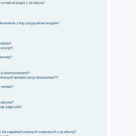
e-mail od kogoś z tej witryny!
owników z listy przyjaciół lub wrogów?
yników?
stronę?!
 tematy?
ki a obserwowaniem?
ybranych tematów lub je obserwować??
, tematu?
 witrynie?
je załączniki?
 lub zagadnień prawnych związanych z tą witryną?