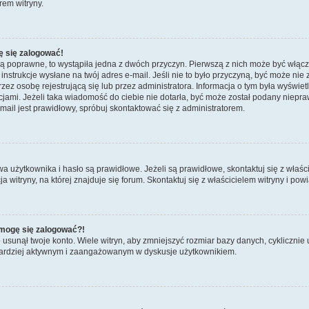
rem witryny.
ę się zalogować!
są poprawne, to wystąpiła jedna z dwóch przyczyn. Pierwszą z nich może być włącz
nstrukcje wysłane na twój adres e-mail. Jeśli nie to było przyczyną, być może nie 
 osobę rejestrującą się lub przez administratora. Informacja o tym była wyświetlo
kcjami. Jeżeli taka wiadomość do ciebie nie dotarła, być może został podany niep
mail jest prawidłowy, spróbuj skontaktować się z administratorem.
żytkownika i hasło są prawidłowe. Jeżeli są prawidłowe, skontaktuj się z właścicie
itryny, na której znajduje się forum. Skontaktuj się z właścicielem witryny i po
e mogę się zalogować?!
sunął twoje konto. Wiele witryn, aby zmniejszyć rozmiar bazy danych, cyklicznie u
dź bardziej aktywnym i zaangażowanym w dyskusje użytkownikiem.