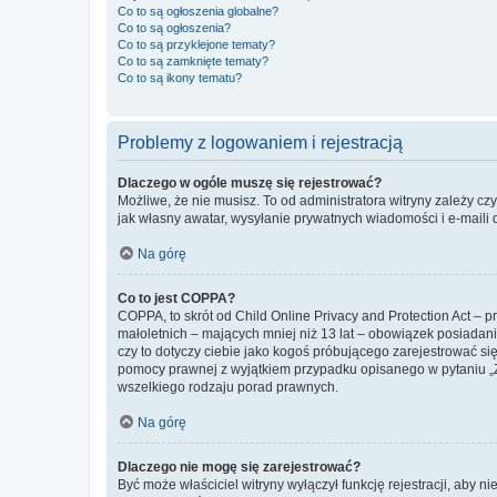
Co to są ogłoszenia globalne?
Co to są ogłoszenia?
Co to są przyklejone tematy?
Co to są zamknięte tematy?
Co to są ikony tematu?
Problemy z logowaniem i rejestracją
Dlaczego w ogóle muszę się rejestrować?
Możliwe, że nie musisz. To od administratora witryny zależy cz
jak własny awatar, wysyłanie prywatnych wiadomości i e-maili 
Na górę
Co to jest COPPA?
COPPA, to skrót od Child Online Privacy and Protection Act – 
małoletnich – mających mniej niż 13 lat – obowiązek posiadan
czy to dotyczy ciebie jako kogoś próbującego zarejestrować się 
pomocy prawnej z wyjątkiem przypadku opisanego w pytaniu „Z
wszelkiego rodzaju porad prawnych.
Na górę
Dlaczego nie mogę się zarejestrować?
Być może właściciel witryny wyłączył funkcję rejestracji, aby n