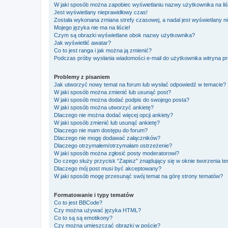
W jaki sposób można zapobiec wyświetlaniu nazwy użytkownika na li
Jest wyświetlany nieprawidłowy czas!
Została wykonana zmiana strefy czasowej, a nadal jest wyświetlany n
Mojego języka nie ma na liście!
Czym są obrazki wyświetlane obok nazwy użytkownika?
Jak wyświetlić awatar?
Co to jest ranga i jak można ją zmienić?
Podczas próby wysłania wiadomości e-mail do użytkownika witryna pr
Problemy z pisaniem
Jak utworzyć nowy temat na forum lub wysłać odpowiedź w temacie?
W jaki sposób można zmienić lub usunąć post?
W jaki sposób można dodać podpis do swojego posta?
W jaki sposób można utworzyć ankietę?
Dlaczego nie można dodać więcej opcji ankiety?
W jaki sposób zmienić lub usunąć ankietę?
Dlaczego nie mam dostępu do forum?
Dlaczego nie mogę dodawać załączników?
Dlaczego otrzymałem/otrzymałam ostrzeżenie?
W jaki sposób można zgłosić posty moderatorowi?
Do czego służy przycisk “Zapisz” znajdujący się w oknie tworzenia t
Dlaczego mój post musi być akceptowany?
W jaki sposób mogę przesunąć swój temat na górę strony tematów?
Formatowanie i typy tematów
Co to jest BBCode?
Czy można używać języka HTML?
Co to są są emotikony?
Czy można umieszczać obrazki w poście?