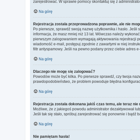
zarejestrować. W sprawie pomocy skontaktuj się z administrato
Na górę
Rejestracja została przeprowadzona poprawnie, ale nie mog
Po pierwsze, sprawdź swoją nazwę użytkownika i hasło. Jeśli 
informacja, że masz mniej niż 13 lat. Wówczas należy wykonać i
pierwszym zalogowaniem wymagają aktywowania rejestracji przez
wiadomość e-mail, postępuj zgodnie z zawartymi w niej instru
filtr antyspamowy. Jeśli na pewno podany przez ciebie adres e-
Na górę
Dlaczego nie mogę się zalogować?
Powodów może być kilka. Po pierwsze sprawdź, czy twoja nazwa u
prawdopodobieństwo, że problem powoduje błędna konfiguracja w
Na górę
Rejestracja została dokonana jakiś czas temu, ale teraz ni
Możliwe, że z jakiegoś powodu administrator dezaktywował lub u
Jeśli tak się stało, spróbuj zarejestrować się ponownie i bą
Na górę
Nie pamiętam hasła!