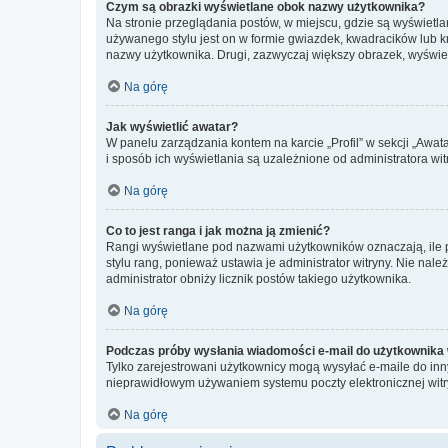
Czym są obrazki wyświetlane obok nazwy użytkownika?
Na stronie przeglądania postów, w miejscu, gdzie są wyświetl
używanego stylu jest on w formie gwiazdek, kwadracików lub kro
nazwy użytkownika. Drugi, zazwyczaj większy obrazek, wyświet
Na górę
Jak wyświetlić awatar?
W panelu zarządzania kontem na karcie „Profil” w sekcji „Awat
i sposób ich wyświetlania są uzależnione od administratora wit
Na górę
Co to jest ranga i jak można ją zmienić?
Rangi wyświetlane pod nazwami użytkowników oznaczają, ile po
stylu rang, ponieważ ustawia je administrator witryny. Nie należ
administrator obniży licznik postów takiego użytkownika.
Na górę
Podczas próby wysłania wiadomości e-mail do użytkownika 
Tylko zarejestrowani użytkownicy mogą wysyłać e-maile do inny
nieprawidłowym używaniem systemu poczty elektronicznej wit
Na górę