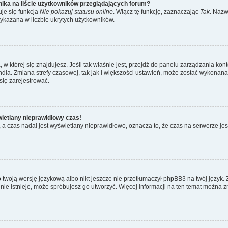
ika na liście użytkowników przeglądających forum?
je się funkcja
Nie pokazuj statusu online
. Włącz tę funkcję, zaznaczając
Tak
. Nazw
wykazana w liczbie ukrytych użytkowników.
ta, w której się znajdujesz. Jeśli tak właśnie jest, przejdź do panelu zarządzania k
dia. Zmiana strefy czasowej, tak jak i większości ustawień, może zostać wykonana 
się zarejestrować.
wietlany nieprawidłowy czas!
a czas nadal jest wyświetlany nieprawidłowo, oznacza to, że czas na serwerze jes
 twoją wersję językową albo nikt jeszcze nie przetłumaczył phpBB3 na twój język. 
a nie istnieje, może spróbujesz go utworzyć. Więcej informacji na ten temat można z