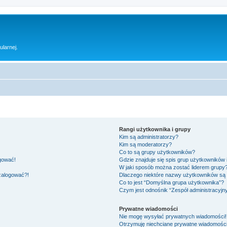
ularnej.
Rangi użytkownika i grupy
Kim są administratorzy?
Kim są moderatorzy?
Co to są grupy użytkowników?
ogować!
Gdzie znajduje się spis grup użytkowników
W jaki sposób można zostać liderem grupy
 zalogować?!
Dlaczego niektóre nazwy użytkowników są 
Co to jest “Domyślna grupa użytkownika”?
Czym jest odnośnik “Zespół administracyjn
Prywatne wiadomości
Nie mogę wysyłać prywatnych wiadomości!
Otrzymuję niechciane prywatne wiadomości