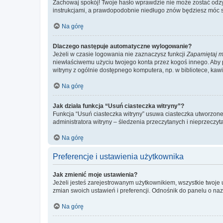
Zachowaj spokój! Twoje hasło wprawdzie nie może zostać odzys
instrukcjami, a prawdopodobnie niedługo znów będziesz móc 
Na górę
Dlaczego następuje automatyczne wylogowanie?
Jeżeli w czasie logowania nie zaznaczysz funkcji
Zapamiętaj m
niewłaściwemu użyciu twojego konta przez kogoś innego. Ab
witryny z ogólnie dostępnego komputera, np. w bibliotece, kawiar
Na górę
Jak działa funkcja “Usuń ciasteczka witryny”?
Funkcja “Usuń ciasteczka witryny” usuwa ciasteczka utworzone 
administratora witryny – śledzenia przeczytanych i nieprzec
Na górę
Preferencje i ustawienia użytkownika
Jak zmienić moje ustawienia?
Jeżeli jesteś zarejestrowanym użytkownikiem, wszystkie twoje
zmian swoich ustawień i preferencji. Odnośnik do panelu o nazw
Na górę