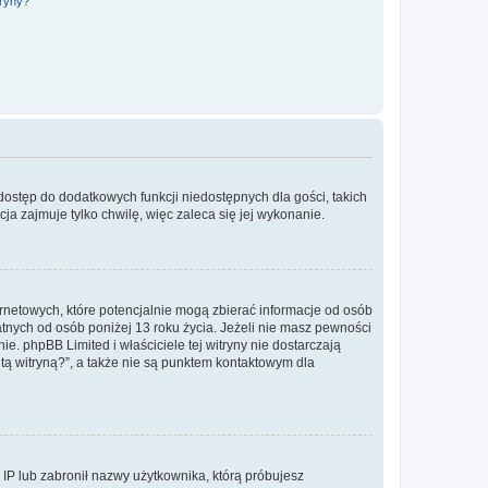
tryny?
 dostęp do dodatkowych funkcji niedostępnych dla gości, takich
a zajmuje tylko chwilę, więc zaleca się jej wykonanie.
ernetowych, które potencjalnie mogą zbierać informacje od osób
tnych od osób poniżej 13 roku życia. Jeżeli nie masz pewności
e. phpBB Limited i właściciele tej witryny nie dostarczają
ą witryną?”, a także nie są punktem kontaktowym dla
s IP lub zabronił nazwy użytkownika, którą próbujesz