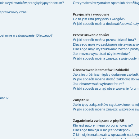
ście użytkowników przeglądających forum?
Otrzymałem/otrzymałam spam lub obraźliwy 
ieprawidłowy czas!
Przyjaciele i wrogowie
Co to jest lista przyjaciół i wrogów?
W jaki sposób można dodawać/usuwać użytk
Przeszukiwanie forów
osi mnie o zalogowanie. Dlaczego?
W jaki sposób można przeszukiwać fora?
Dlaczego moje wyszukiwanie nie zwraca w
Dlaczego moje wyszukiwanie zwraca pustą 
Jak można wyszukać użytkowników?
W jaki sposób można znaleźć swoje posty i
Obserwowanie tematów i zakładki
Jaka jest różnica między dodaniem zakład
W jaki sposób można dodać zakładkę do w
Jak obserwować wybrane forum?
W jaki sposób usunąć obserwowanie forum
ematu?
Załączniki
Jakie typy załączników są dozwolone na tej
W jaki sposób można znaleźć wszystkie swo
Zagadnienia związane z phpBB
Kto jest autorem tego oprogramowania?
Dlaczego funkcja X nie jest dostępna?
Z kim się kontaktować w sprawach nadużyć