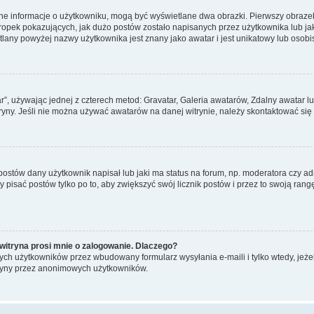
ane informacje o użytkowniku, mogą być wyświetlane dwa obrazki. Pierwszy obrazek
pek pokazujących, jak dużo postów zostało napisanych przez użytkownika lub jaki j
lany powyżej nazwy użytkownika jest znany jako awatar i jest unikatowy lub osobi
ar”, używając jednej z czterech metod: Gravatar, Galeria awatarów, Zdalny awatar 
ryny. Jeśli nie można używać awatarów na danej witrynie, należy skontaktować się 
stów dany użytkownik napisał lub jaki ma status na forum, np. moderatora czy a
y pisać postów tylko po to, aby zwiększyć swój licznik postów i przez to swoją rangę
witryna prosi mnie o zalogowanie. Dlaczego?
ch użytkowników przez wbudowany formularz wysyłania e-maili i tylko wtedy, jeżeli
ryny przez anonimowych użytkowników.