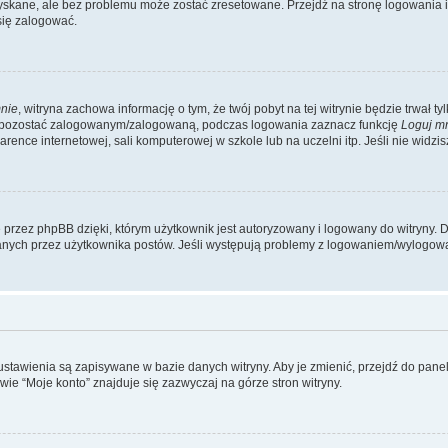
kane, ale bez problemu może zostać zresetowane. Przejdź na stronę logowania i k
się zalogować.
nie
, witryna zachowa informację o tym, że twój pobyt na tej witrynie będzie trwał t
y pozostać zalogowanym/zalogowaną, podczas logowania zaznacz funkcję
Loguj m
ence internetowej, sali komputerowej w szkole lub na uczelni itp. Jeśli nie widzisz t
przez phpBB dzięki, którym użytkownik jest autoryzowany i logowany do witryny. D
zytanych przez użytkownika postów. Jeśli występują problemy z logowaniem/wylogo
 ustawienia są zapisywane w bazie danych witryny. Aby je zmienić, przejdź do p
ie “Moje konto” znajduje się zazwyczaj na górze stron witryny.