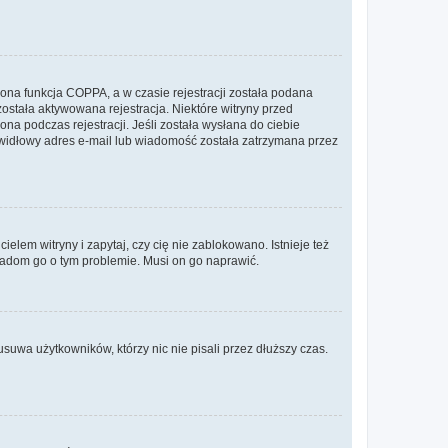
ona funkcja COPPA, a w czasie rejestracji została podana
została aktywowana rejestracja. Niektóre witryny przed
na podczas rejestracji. Jeśli została wysłana do ciebie
rawidłowy adres e-mail lub wiadomość została zatrzymana przez
lem witryny i zapytaj, czy cię nie zablokowano. Istnieje też
wiadom go o tym problemie. Musi on go naprawić.
suwa użytkowników, którzy nic nie pisali przez dłuższy czas.