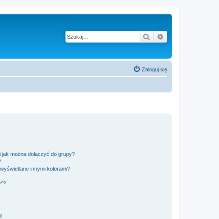
Szukaj
Wyszukiwanie z
Zaloguj się
 i jak można dołączyć do grupy?
?
wyświetlane innymi kolorami?
y”?
!