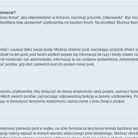
 temacie?
„Nowy temat”, aby odpowiedzieć w temacie, nacisnąć przycisk „Odpowiedz”. Być mo
wyświetlana lista uprawnień użytkownika na każdym forum. Na przykład: Możesz two
niać i usuwać tylko swoje posty. Możesz zmienić post, naciskając przycisk
Zmień
z
iał na ten post, pod twoim postem pojawi się informacja ile razy i kiedy ostatni raz
ienił moderator lub administrator, informacja ta nie zostanie wyświetlona. Administr
ać postów, gdy ktoś zamieścił pod ich postem nowy post.
panelu użytkownika. Aby dołączyć do danej wiadomości swój podpis, zaznacz funk
kich swoich postów, zaznaczając odpowiednią funkcję w panelu użytkownika. Po u
ąc w formularzu tworzenia wiadomości zaznaczenie z pola
Dołącz podpis
.
mieniasz pierwszy post w wątku, na dole formularza tworzenia tematu będziesz widzi
dą opcję należy wpisać w nowym wierszu widocznego pola tekstowego. Możesz określ