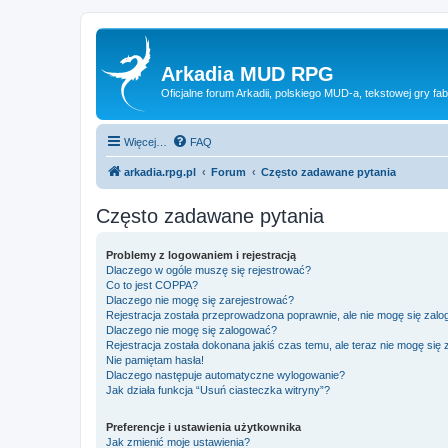
Arkadia MUD RPG
Oficjalne forum Arkadii, polskiego MUD-a, tekstowej gry fab
Więcej…
FAQ
arkadia.rpg.pl
Forum
Często zadawane pytania
Często zadawane pytania
Problemy z logowaniem i rejestracją
Dlaczego w ogóle muszę się rejestrować?
Co to jest COPPA?
Dlaczego nie mogę się zarejestrować?
Rejestracja została przeprowadzona poprawnie, ale nie mogę się zal
Dlaczego nie mogę się zalogować?
Rejestracja została dokonana jakiś czas temu, ale teraz nie mogę się
Nie pamiętam hasła!
Dlaczego następuje automatyczne wylogowanie?
Jak działa funkcja “Usuń ciasteczka witryny”?
Preferencje i ustawienia użytkownika
Jak zmienić moje ustawienia?