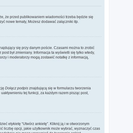
że, że przed publikowaniem wiadomości trzeba będzie się
rzyć nowe tematy, Możesz dodawać załączniki itp.
najdujący się przy danym poście. Czasami można to zrobić
 post był zmieniany. Informacja ta wyświetli się tylko wtedy,
atorzy i moderatorzy mogą zostawić notatkę z informacją,
cję
Dołącz podpis
znajdującą się w formularzu tworzenia
aktywnieniu tej funkcji, za każdym razem pisząc post,
eć etykietę “Utwórz ankietę”. Kliknij ją i w otworzonym
ić liczbę opcji, jakie użytkownik może wybrać, wyznaczyć czas