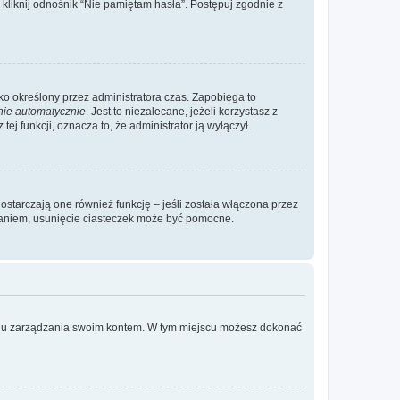
liknij odnośnik “Nie pamiętam hasła”. Postępuj zgodnie z
ylko określony przez administratora czas. Zapobiega to
nie automatycznie
. Jest to niezalecane, jeżeli korzystasz z
ej funkcji, oznacza to, że administrator ją wyłączył.
ostarczają one również funkcję – jeśli została włączona przez
waniem, usunięcie ciasteczek może być pomocne.
anelu zarządzania swoim kontem. W tym miejscu możesz dokonać