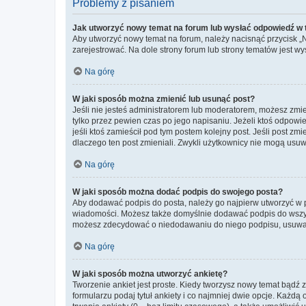
Problemy z pisaniem
Jak utworzyć nowy temat na forum lub wysłać odpowiedź w
Aby utworzyć nowy temat na forum, należy nacisnąć przycisk 
zarejestrować. Na dole strony forum lub strony tematów jest 
Na górę
W jaki sposób można zmienić lub usunąć post?
Jeśli nie jesteś administratorem lub moderatorem, możesz zmie
tylko przez pewien czas po jego napisaniu. Jeżeli ktoś odpowiedz
jeśli ktoś zamieścił pod tym postem kolejny post. Jeśli post zm
dlaczego ten post zmieniali. Zwykli użytkownicy nie mogą usuw
Na górę
W jaki sposób można dodać podpis do swojego posta?
Aby dodawać podpis do posta, należy go najpierw utworzyć w 
wiadomości. Możesz także domyślnie dodawać podpis do wszyst
możesz zdecydować o niedodawaniu do niego podpisu, usuwaj
Na górę
W jaki sposób można utworzyć ankietę?
Tworzenie ankiet jest proste. Kiedy tworzysz nowy temat bądź z
formularzu podaj tytuł ankiety i co najmniej dwie opcje. Każ