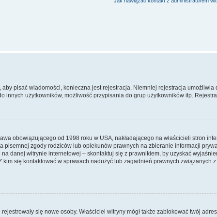
Jak nawiązać kontakt z administratorem wi
y, aby pisać wiadomości, konieczna jest rejestracja. Niemniej rejestracja umożliwia
do innych użytkowników, możliwość przypisania do grup użytkowników itp. Rejestracj
prawa obowiązującego od 1998 roku w USA, nakładającego na właścicieli stron int
ia pisemnej zgody rodziców lub opiekunów prawnych na zbieranie informacji prywa
na danej witrynie internetowej – skontaktuj się z prawnikiem, by uzyskać wyjaśnieni
 kim się kontaktować w sprawach nadużyć lub zagadnień prawnych związanych z t
ie rejestrowały się nowe osoby. Właściciel witryny mógł także zablokować twój adre