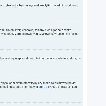
a użytkownika będzie wyświetlana tylko dla administratorów,
ontem i zmień strefę czasową, tak aby była zgodna z twoim
tylko przez zarejestrowanych użytkowników. Jeżeli nie jesteś
t ustawiony nieprawidłowo. Poinformuj o tym administratora, by
Zapytaj administratora witryny czy może zainstalować pakiet
naleźć na stronie internetowej
phpBB.pl
® lub phpBB Limited