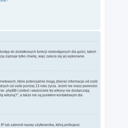
tryny?
 dostęp do dodatkowych funkcji niedostępnych dla gości, takich
a zajmuje tylko chwilę, więc zaleca się jej wykonanie.
ernetowych, które potencjalnie mogą zbierać informacje od osób
tnych od osób poniżej 13 roku życia. Jeżeli nie masz pewności
e. phpBB Limited i właściciele tej witryny nie dostarczają
ą witryną?”, a także nie są punktem kontaktowym dla
s IP lub zabronił nazwy użytkownika, którą próbujesz