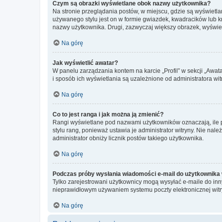
Czym są obrazki wyświetlane obok nazwy użytkownika?
Na stronie przeglądania postów, w miejscu, gdzie są wyświetl
używanego stylu jest on w formie gwiazdek, kwadracików lub kro
nazwy użytkownika. Drugi, zazwyczaj większy obrazek, wyświet
Na górę
Jak wyświetlić awatar?
W panelu zarządzania kontem na karcie „Profil” w sekcji „Awat
i sposób ich wyświetlania są uzależnione od administratora wit
Na górę
Co to jest ranga i jak można ją zmienić?
Rangi wyświetlane pod nazwami użytkowników oznaczają, ile po
stylu rang, ponieważ ustawia je administrator witryny. Nie należ
administrator obniży licznik postów takiego użytkownika.
Na górę
Podczas próby wysłania wiadomości e-mail do użytkownika 
Tylko zarejestrowani użytkownicy mogą wysyłać e-maile do inny
nieprawidłowym używaniem systemu poczty elektronicznej wit
Na górę