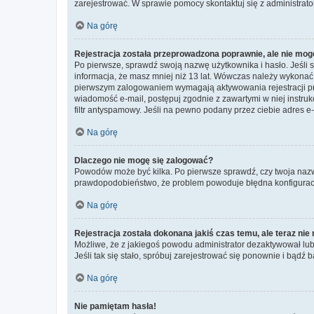
zarejestrować. W sprawie pomocy skontaktuj się z administrato
Na górę
Rejestracja została przeprowadzona poprawnie, ale nie mog
Po pierwsze, sprawdź swoją nazwę użytkownika i hasło. Jeśli 
informacja, że masz mniej niż 13 lat. Wówczas należy wykonać i
pierwszym zalogowaniem wymagają aktywowania rejestracji przez
wiadomość e-mail, postępuj zgodnie z zawartymi w niej instru
filtr antyspamowy. Jeśli na pewno podany przez ciebie adres e-
Na górę
Dlaczego nie mogę się zalogować?
Powodów może być kilka. Po pierwsze sprawdź, czy twoja nazwa u
prawdopodobieństwo, że problem powoduje błędna konfiguracja w
Na górę
Rejestracja została dokonana jakiś czas temu, ale teraz ni
Możliwe, że z jakiegoś powodu administrator dezaktywował lub u
Jeśli tak się stało, spróbuj zarejestrować się ponownie i bą
Na górę
Nie pamiętam hasła!