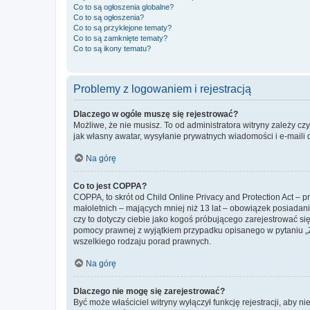
Co to są ogłoszenia globalne?
Co to są ogłoszenia?
Co to są przyklejone tematy?
Co to są zamknięte tematy?
Co to są ikony tematu?
Problemy z logowaniem i rejestracją
Dlaczego w ogóle muszę się rejestrować?
Możliwe, że nie musisz. To od administratora witryny zależy cz
jak własny awatar, wysyłanie prywatnych wiadomości i e-maili 
Na górę
Co to jest COPPA?
COPPA, to skrót od Child Online Privacy and Protection Act – 
małoletnich – mających mniej niż 13 lat – obowiązek posiadan
czy to dotyczy ciebie jako kogoś próbującego zarejestrować się 
pomocy prawnej z wyjątkiem przypadku opisanego w pytaniu „Z
wszelkiego rodzaju porad prawnych.
Na górę
Dlaczego nie mogę się zarejestrować?
Być może właściciel witryny wyłączył funkcję rejestracji, aby n