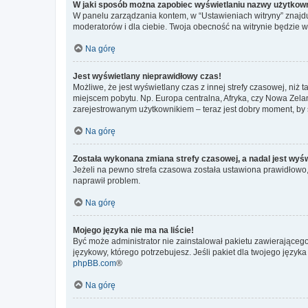
W jaki sposób można zapobiec wyświetlaniu nazwy użytkown
W panelu zarządzania kontem, w “Ustawieniach witryny” znajdu
moderatorów i dla ciebie. Twoja obecność na witrynie będzie 
Na górę
Jest wyświetlany nieprawidłowy czas!
Możliwe, że jest wyświetlany czas z innej strefy czasowej, niż 
miejscem pobytu. Np. Europa centralna, Afryka, czy Nowa Zelan
zarejestrowanym użytkownikiem – teraz jest dobry moment, by 
Na górę
Została wykonana zmiana strefy czasowej, a nadal jest wyś
Jeżeli na pewno strefa czasowa została ustawiona prawidłowo, 
naprawił problem.
Na górę
Mojego języka nie ma na liście!
Być może administrator nie zainstalował pakietu zawierającego
językowy, którego potrzebujesz. Jeśli pakiet dla twojego język
phpBB.com
®
Na górę