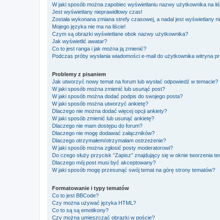
W jaki sposób można zapobiec wyświetlaniu nazwy użytkownika na li
Jest wyświetlany nieprawidłowy czas!
Została wykonana zmiana strefy czasowej, a nadal jest wyświetlany n
Mojego języka nie ma na liście!
Czym są obrazki wyświetlane obok nazwy użytkownika?
Jak wyświetlić awatar?
Co to jest ranga i jak można ją zmienić?
Podczas próby wysłania wiadomości e-mail do użytkownika witryna pr
Problemy z pisaniem
Jak utworzyć nowy temat na forum lub wysłać odpowiedź w temacie?
W jaki sposób można zmienić lub usunąć post?
W jaki sposób można dodać podpis do swojego posta?
W jaki sposób można utworzyć ankietę?
Dlaczego nie można dodać więcej opcji ankiety?
W jaki sposób zmienić lub usunąć ankietę?
Dlaczego nie mam dostępu do forum?
Dlaczego nie mogę dodawać załączników?
Dlaczego otrzymałem/otrzymałam ostrzeżenie?
W jaki sposób można zgłosić posty moderatorowi?
Do czego służy przycisk “Zapisz” znajdujący się w oknie tworzenia t
Dlaczego mój post musi być akceptowany?
W jaki sposób mogę przesunąć swój temat na górę strony tematów?
Formatowanie i typy tematów
Co to jest BBCode?
Czy można używać języka HTML?
Co to są są emotikony?
Czy można umieszczać obrazki w poście?