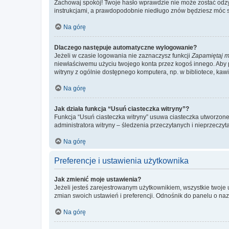
Zachowaj spokój! Twoje hasło wprawdzie nie może zostać odzys
instrukcjami, a prawdopodobnie niedługo znów będziesz móc 
Na górę
Dlaczego następuje automatyczne wylogowanie?
Jeżeli w czasie logowania nie zaznaczysz funkcji
Zapamiętaj m
niewłaściwemu użyciu twojego konta przez kogoś innego. Ab
witryny z ogólnie dostępnego komputera, np. w bibliotece, kawiar
Na górę
Jak działa funkcja “Usuń ciasteczka witryny”?
Funkcja “Usuń ciasteczka witryny” usuwa ciasteczka utworzone 
administratora witryny – śledzenia przeczytanych i nieprzec
Na górę
Preferencje i ustawienia użytkownika
Jak zmienić moje ustawienia?
Jeżeli jesteś zarejestrowanym użytkownikiem, wszystkie twoje
zmian swoich ustawień i preferencji. Odnośnik do panelu o nazw
Na górę