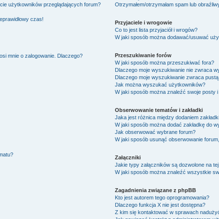
ście użytkowników przeglądających forum?
Otrzymałem/otrzymałam spam lub obraźliwy 
ieprawidłowy czas!
Przyjaciele i wrogowie
Co to jest lista przyjaciół i wrogów?
W jaki sposób można dodawać/usuwać użytk
Przeszukiwanie forów
osi mnie o zalogowanie. Dlaczego?
W jaki sposób można przeszukiwać fora?
Dlaczego moje wyszukiwanie nie zwraca w
Dlaczego moje wyszukiwanie zwraca pustą 
Jak można wyszukać użytkowników?
W jaki sposób można znaleźć swoje posty i
Obserwowanie tematów i zakładki
Jaka jest różnica między dodaniem zakład
W jaki sposób można dodać zakładkę do w
Jak obserwować wybrane forum?
W jaki sposób usunąć obserwowanie forum
ematu?
Załączniki
Jakie typy załączników są dozwolone na tej
W jaki sposób można znaleźć wszystkie swo
Zagadnienia związane z phpBB
Kto jest autorem tego oprogramowania?
Dlaczego funkcja X nie jest dostępna?
Z kim się kontaktować w sprawach nadużyć