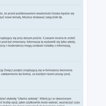
że, że przed publikowaniem wiadomości trzeba będzie się
rzyć nowe tematy, Możesz dodawać załączniki itp.
najdujący się przy danym poście. Czasami można to zrobić
 post był zmieniany. Informacja ta wyświetli się tylko wtedy,
atorzy i moderatorzy mogą zostawić notatkę z informacją,
cję
Dołącz podpis
znajdującą się w formularzu tworzenia
aktywnieniu tej funkcji, za każdym razem pisząc post,
eć etykietę “Utwórz ankietę”. Kliknij ją i w otworzonym
ić liczbę opcji, jakie użytkownik może wybrać, wyznaczyć czas