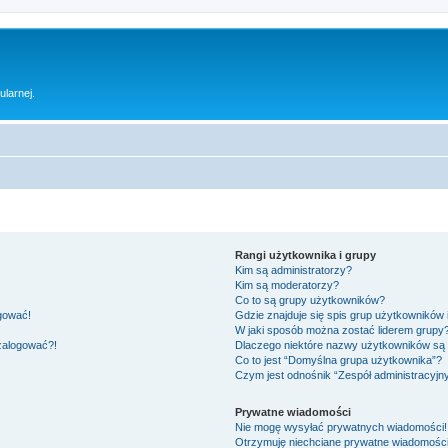
ularnej.
Rangi użytkownika i grupy
Kim są administratorzy?
Kim są moderatorzy?
Co to są grupy użytkowników?
ogować!
Gdzie znajduje się spis grup użytkowników
W jaki sposób można zostać liderem grupy
 zalogować?!
Dlaczego niektóre nazwy użytkowników są 
Co to jest “Domyślna grupa użytkownika”?
Czym jest odnośnik “Zespół administracyjn
Prywatne wiadomości
Nie mogę wysyłać prywatnych wiadomości!
Otrzymuję niechciane prywatne wiadomości