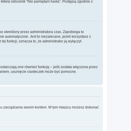
liknij odnośnik “Nie pamiętam hasła”. Postępuj zgodnie z
ylko określony przez administratora czas. Zapobiega to
nie automatycznie
. Jest to niezalecane, jeżeli korzystasz z
ej funkcji, oznacza to, że administrator ją wyłączył.
ostarczają one również funkcję – jeśli została włączona przez
waniem, usunięcie ciasteczek może być pomocne.
anelu zarządzania swoim kontem. W tym miejscu możesz dokonać