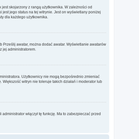
 jest skojarzony z rangą użytkownika. W zależności od
est jego status na tej witrynie. Jest on wyświetlany poniżej
sty dla każdego użytkownika.
lub Prześlij awatar, można dodać awatar. Wyświetlanie awatarów
z jej administratorem.
dministratora. Użytkownicy nie mogą bezpośrednio zmieniać
. Większość witryn nie toleruje takich działań i moderator lub
 administrator włączył tę funkcję. Ma to zabezpieczać przed