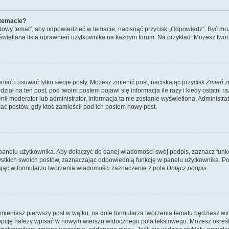
 temacie?
„Nowy temat”, aby odpowiedzieć w temacie, nacisnąć przycisk „Odpowiedz”. Być mo
wyświetlana lista uprawnień użytkownika na każdym forum. Na przykład: Możesz two
niać i usuwać tylko swoje posty. Możesz zmienić post, naciskając przycisk
Zmień
z
iał na ten post, pod twoim postem pojawi się informacja ile razy i kiedy ostatni raz
ienił moderator lub administrator, informacja ta nie zostanie wyświetlona. Administr
ać postów, gdy ktoś zamieścił pod ich postem nowy post.
panelu użytkownika. Aby dołączyć do danej wiadomości swój podpis, zaznacz funk
kich swoich postów, zaznaczając odpowiednią funkcję w panelu użytkownika. Po u
ąc w formularzu tworzenia wiadomości zaznaczenie z pola
Dołącz podpis
.
mieniasz pierwszy post w wątku, na dole formularza tworzenia tematu będziesz widzi
dą opcję należy wpisać w nowym wierszu widocznego pola tekstowego. Możesz określ