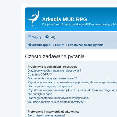
Arkadia MUD RPG
Oficjalne forum Arkadii, polskiego MUD-a, tekstowej gry fab
Więcej…
FAQ
arkadia.rpg.pl
Forum
Często zadawane pytania
Często zadawane pytania
Problemy z logowaniem i rejestracją
Dlaczego w ogóle muszę się rejestrować?
Co to jest COPPA?
Dlaczego nie mogę się zarejestrować?
Rejestracja została przeprowadzona poprawnie, ale nie mogę się zal
Dlaczego nie mogę się zalogować?
Rejestracja została dokonana jakiś czas temu, ale teraz nie mogę się
Nie pamiętam hasła!
Dlaczego następuje automatyczne wylogowanie?
Jak działa funkcja “Usuń ciasteczka witryny”?
Preferencje i ustawienia użytkownika
Jak zmienić moje ustawienia?