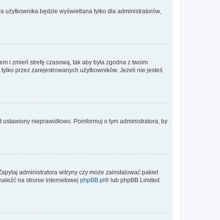
a użytkownika będzie wyświetlana tylko dla administratorów,
ontem i zmień strefę czasową, tak aby była zgodna z twoim
tylko przez zarejestrowanych użytkowników. Jeżeli nie jesteś
t ustawiony nieprawidłowo. Poinformuj o tym administratora, by
Zapytaj administratora witryny czy może zainstalować pakiet
naleźć na stronie internetowej
phpBB.pl
® lub phpBB Limited