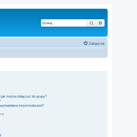
Szukaj
Wyszukiwanie z
Zaloguj się
 i jak można dołączyć do grupy?
?
wyświetlane innymi kolorami?
y”?
!