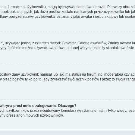
ane informacje o użytkowniku, mogą być wyświetlane dwa obrazki. Pierwszy obrazek
pek pokazujących, jak dużo postów zostało napisanych przez użytkownika lub jaki j
lany powyżej nazwy użytkownika jest znany jako awatar i jest unikatowy lub osobi
ar”, używając jednej z czterech metod: Gravatar, Galeria awatarów, Zdalny awatar 
ryny. Jeśli nie można używać awatarów na danej witrynie, należy skontaktować się 
stów dany użytkownik napisał lub jaki ma status na forum, np. moderatora czy a
y pisać postów tylko po to, aby zwiększyć swój licznik postów i przez to swoją rangę
witryna prosi mnie o zalogowanie. Dlaczego?
ch użytkowników przez wbudowany formularz wysyłania e-maili i tylko wtedy, jeżeli
ryny przez anonimowych użytkowników.