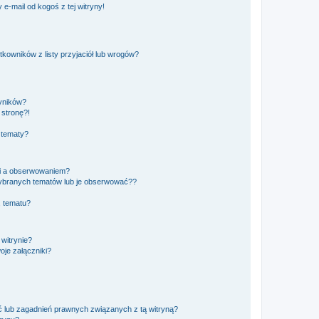
e-mail od kogoś z tej witryny!
owników z listy przyjaciół lub wrogów?
yników?
stronę?!
 tematy?
ki a obserwowaniem?
ybranych tematów lub je obserwować??
, tematu?
 witrynie?
je załączniki?
 lub zagadnień prawnych związanych z tą witryną?