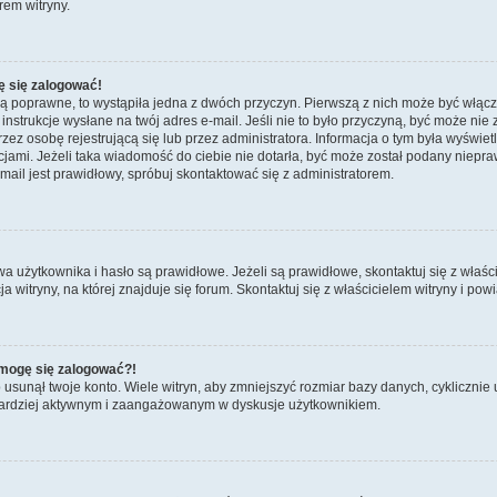
rem witryny.
ę się zalogować!
są poprawne, to wystąpiła jedna z dwóch przyczyn. Pierwszą z nich może być włącz
nstrukcje wysłane na twój adres e-mail. Jeśli nie to było przyczyną, być może nie 
 osobę rejestrującą się lub przez administratora. Informacja o tym była wyświetlo
kcjami. Jeżeli taka wiadomość do ciebie nie dotarła, być może został podany niep
mail jest prawidłowy, spróbuj skontaktować się z administratorem.
żytkownika i hasło są prawidłowe. Jeżeli są prawidłowe, skontaktuj się z właścicie
itryny, na której znajduje się forum. Skontaktuj się z właścicielem witryny i po
e mogę się zalogować?!
sunął twoje konto. Wiele witryn, aby zmniejszyć rozmiar bazy danych, cyklicznie u
dź bardziej aktywnym i zaangażowanym w dyskusje użytkownikiem.