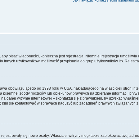
Jak nawiązać kontakt z administratorem wi
y, aby pisać wiadomości, konieczna jest rejestracja. Niemniej rejestracja umożliwia
do innych użytkowników, możliwość przypisania do grup użytkowników itp. Rejestracj
prawa obowiązującego od 1998 roku w USA, nakładającego na właścicieli stron int
ia pisemnej zgody rodziców lub opiekunów prawnych na zbieranie informacji prywa
na danej witrynie internetowej – skontaktuj się z prawnikiem, by uzyskać wyjaśnieni
 kim się kontaktować w sprawach nadużyć lub zagadnień prawnych związanych z t
ie rejestrowały się nowe osoby. Właściciel witryny mógł także zablokować twój adre