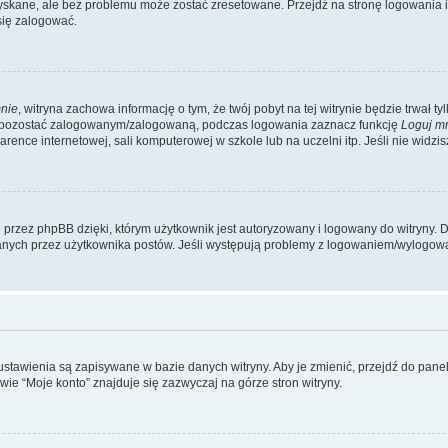
kane, ale bez problemu może zostać zresetowane. Przejdź na stronę logowania i k
się zalogować.
nie
, witryna zachowa informację o tym, że twój pobyt na tej witrynie będzie trwał t
y pozostać zalogowanym/zalogowaną, podczas logowania zaznacz funkcję
Loguj m
ence internetowej, sali komputerowej w szkole lub na uczelni itp. Jeśli nie widzisz t
przez phpBB dzięki, którym użytkownik jest autoryzowany i logowany do witryny. D
zytanych przez użytkownika postów. Jeśli występują problemy z logowaniem/wylogo
 ustawienia są zapisywane w bazie danych witryny. Aby je zmienić, przejdź do p
ie “Moje konto” znajduje się zazwyczaj na górze stron witryny.