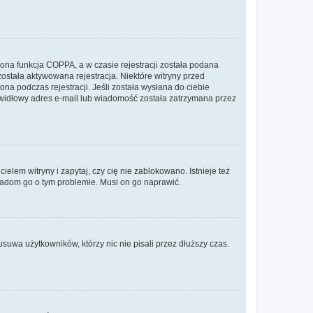
ona funkcja COPPA, a w czasie rejestracji została podana
została aktywowana rejestracja. Niektóre witryny przed
na podczas rejestracji. Jeśli została wysłana do ciebie
rawidłowy adres e-mail lub wiadomość została zatrzymana przez
lem witryny i zapytaj, czy cię nie zablokowano. Istnieje też
wiadom go o tym problemie. Musi on go naprawić.
suwa użytkowników, którzy nic nie pisali przez dłuższy czas.