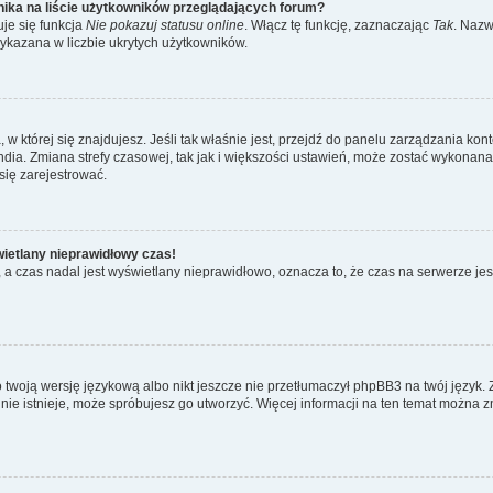
ika na liście użytkowników przeglądających forum?
je się funkcja
Nie pokazuj statusu online
. Włącz tę funkcję, zaznaczając
Tak
. Nazw
wykazana w liczbie ukrytych użytkowników.
ta, w której się znajdujesz. Jeśli tak właśnie jest, przejdź do panelu zarządzania k
dia. Zmiana strefy czasowej, tak jak i większości ustawień, może zostać wykonana 
się zarejestrować.
wietlany nieprawidłowy czas!
a czas nadal jest wyświetlany nieprawidłowo, oznacza to, że czas na serwerze jes
 twoją wersję językową albo nikt jeszcze nie przetłumaczył phpBB3 na twój język. 
a nie istnieje, może spróbujesz go utworzyć. Więcej informacji na ten temat można z