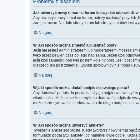
Problemy z pisaniem
Jak utworzyć nowy temat na forum lub wysłać odpowiedź w
Aby utworzyć nowy temat na forum, należy nacisnąć przycisk 
zarejestrować. Na dole strony forum lub strony tematów jest 
Na górę
W jaki sposób można zmienić lub usunąć post?
Jeśli nie jesteś administratorem lub moderatorem, możesz zmie
tylko przez pewien czas po jego napisaniu. Jeżeli ktoś odpowiedz
jeśli ktoś zamieścił pod tym postem kolejny post. Jeśli post zm
dlaczego ten post zmieniali. Zwykli użytkownicy nie mogą usuw
Na górę
W jaki sposób można dodać podpis do swojego posta?
Aby dodawać podpis do posta, należy go najpierw utworzyć w 
wiadomości. Możesz także domyślnie dodawać podpis do wszyst
możesz zdecydować o niedodawaniu do niego podpisu, usuwaj
Na górę
W jaki sposób można utworzyć ankietę?
Tworzenie ankiet jest proste. Kiedy tworzysz nowy temat bądź z
formularzu podaj tytuł ankiety i co najmniej dwie opcje. Każ