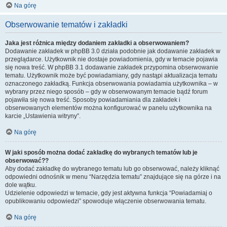
Na górę
Obserwowanie tematów i zakładki
Jaka jest różnica między dodaniem zakładki a obserwowaniem?
Dodawanie zakładek w phpBB 3.0 działa podobnie jak dodawanie zakładek w
przeglądarce. Użytkownik nie dostaje powiadomienia, gdy w temacie pojawia
się nowa treść. W phpBB 3.1 dodawanie zakładek przypomina obserwowanie
tematu. Użytkownik może być powiadamiany, gdy nastąpi aktualizacja tematu
oznaczonego zakładką. Funkcja obserwowania powiadamia użytkownika – w
wybrany przez niego sposób – gdy w obserwowanym temacie bądź forum
pojawiła się nowa treść. Sposoby powiadamiania dla zakładek i
obserwowanych elementów można konfigurować w panelu użytkownika na
karcie „Ustawienia witryny”.
Na górę
W jaki sposób można dodać zakładkę do wybranych tematów lub je
obserwować??
Aby dodać zakładkę do wybranego tematu lub go obserwować, należy kliknąć
odpowiedni odnośnik w menu “Narzędzia tematu” znajdujące się na górze i na
dole wątku.
Udzielenie odpowiedzi w temacie, gdy jest aktywna funkcja “Powiadamiaj o
opublikowaniu odpowiedzi” spowoduje włączenie obserwowania tematu.
Na górę