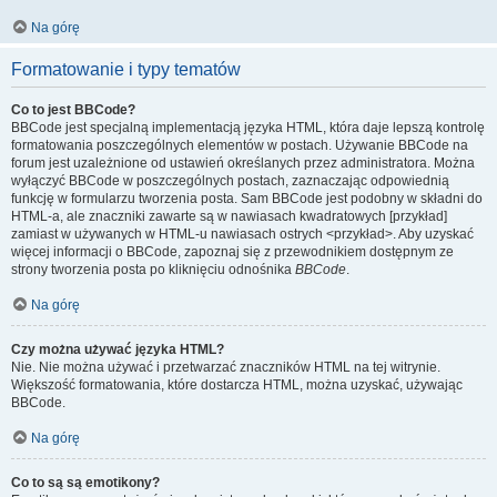
Na górę
Formatowanie i typy tematów
Co to jest BBCode?
BBCode jest specjalną implementacją języka HTML, która daje lepszą kontrolę
formatowania poszczególnych elementów w postach. Używanie BBCode na
forum jest uzależnione od ustawień określanych przez administratora. Można
wyłączyć BBCode w poszczególnych postach, zaznaczając odpowiednią
funkcję w formularzu tworzenia posta. Sam BBCode jest podobny w składni do
HTML-a, ale znaczniki zawarte są w nawiasach kwadratowych [przykład]
zamiast w używanych w HTML-u nawiasach ostrych <przykład>. Aby uzyskać
więcej informacji o BBCode, zapoznaj się z przewodnikiem dostępnym ze
strony tworzenia posta po kliknięciu odnośnika
BBCode
.
Na górę
Czy można używać języka HTML?
Nie. Nie można używać i przetwarzać znaczników HTML na tej witrynie.
Większość formatowania, które dostarcza HTML, można uzyskać, używając
BBCode.
Na górę
Co to są są emotikony?