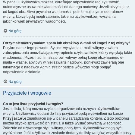
W panelu użytkownika możesz, określając odpowiednie reguły ustawić
automatyczne usuwanie wiadomości od danego nadawcy. Jeżeli otrzymujesz
od kogoś obraźliwe prywatne wiadomości, poinformuj o tym moderatorów
witryny, którzy będą mogli zabronić takiemu użytkownikowi wysyłania
jakichkolwiek prywatnych wiadomości.
Na górę
Otrzymałem/otrzymałam spam lub obraźliwy e-mail od kogoś z tej witryny!
Przykro nam z tego powodu. System wysyłania e-maili witryny zawiera
zabezpieczenia umożliwiające wytropienie użytkowników, którzy wysyłają takie
wiadomości. Prześlij administratorowi witryny pełną kopię otrzymanego e-
maila – ważne, aby były w niej zawarte nagłówki, ponieważ zawierają one
informacje o nadawcy. Administrator będzie wówczas mógł podjąć
odpowiednie działania.
Na górę
Przyjaciele i wrogowie
Co to jest lista przyjaciół i wrogów?
Jest to lista, którą można użyć do organizowania różnych użytkowników
witryny. Użytkownicy dodani do listy przyjaciół będą wyświetleni na karcie
Przyjaciele
znajdującej się w panelu zarządzania kontem. Z tego poziomu
można szybko sprawdzić ich status, a także wysłać prywatną wiadomość.
Zależnie od używanego stylu witryny, posty tych użytkowników mogą być
wyróżniane. Jeśli użytkownik zostanie dodany do listy wrogów, wszystkie posty