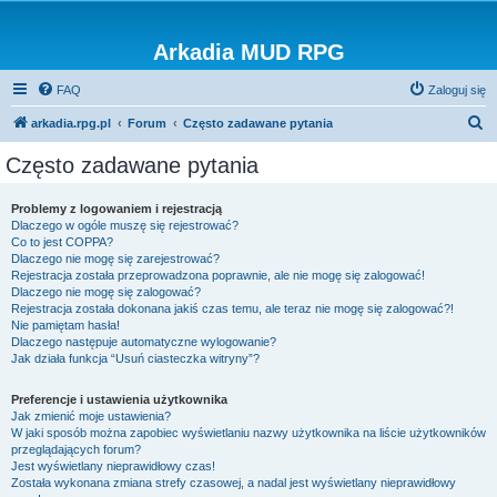
Arkadia MUD RPG
FAQ
Zaloguj się
S
arkadia.rpg.pl
Forum
Często zadawane pytania
z
Często zadawane pytania
u
k
Problemy z logowaniem i rejestracją
Dlaczego w ogóle muszę się rejestrować?
a
Co to jest COPPA?
j
Dlaczego nie mogę się zarejestrować?
Rejestracja została przeprowadzona poprawnie, ale nie mogę się zalogować!
Dlaczego nie mogę się zalogować?
Rejestracja została dokonana jakiś czas temu, ale teraz nie mogę się zalogować?!
Nie pamiętam hasła!
Dlaczego następuje automatyczne wylogowanie?
Jak działa funkcja “Usuń ciasteczka witryny”?
Preferencje i ustawienia użytkownika
Jak zmienić moje ustawienia?
W jaki sposób można zapobiec wyświetlaniu nazwy użytkownika na liście użytkowników
przeglądających forum?
Jest wyświetlany nieprawidłowy czas!
Została wykonana zmiana strefy czasowej, a nadal jest wyświetlany nieprawidłowy