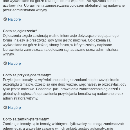
one wyświetlane na górze każdego forum i w panelu zarządzania kontem
użytkownika. Uprawnienia zamieszczania ogłoszeń globalnych są nadawane
przez administratora witryny.
Na górę
Co to są ogłoszenia?
Ogłoszenia często zawierają ważne informacje dotyczące przeglądanego
forum i należy je przeczytać, gdy tylko jest to możliwe. Ogłoszenia są
wyświetlane na górze każdej strony forum, w którym zostały napisane.
Uprawnienia zamieszczania ogłoszeń są nadawane przez administratora
witryny.
Na górę
Co to są przyklejone tematy?
Przyklejone tematy są wyświetlane pod ogłoszeniami na pierwszej stronie
przeglądu tematów. Często są one dość ważne, więc należy je przeczytać, gdy
tylko jest to możliwe. Podobnie, jak uprawnienia zamieszczania ogłoszeń i
globalnych ogłoszeń, uprawnienia przyklejania tematów są nadawane przez
administratora witryny.
Na górę
Co to są zamknięte tematy?
Zamknięte tematy są to tematy, w których użytkownicy nie mogą zamieszczać
odpowiedzi, a wszystkie zawarte w nich ankiety zostały automatycznie