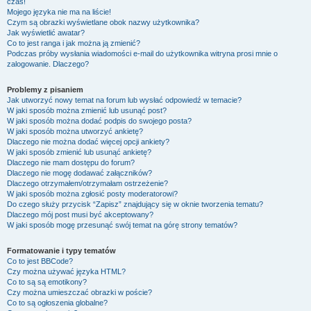
czas!
Mojego języka nie ma na liście!
Czym są obrazki wyświetlane obok nazwy użytkownika?
Jak wyświetlić awatar?
Co to jest ranga i jak można ją zmienić?
Podczas próby wysłania wiadomości e-mail do użytkownika witryna prosi mnie o
zalogowanie. Dlaczego?
Problemy z pisaniem
Jak utworzyć nowy temat na forum lub wysłać odpowiedź w temacie?
W jaki sposób można zmienić lub usunąć post?
W jaki sposób można dodać podpis do swojego posta?
W jaki sposób można utworzyć ankietę?
Dlaczego nie można dodać więcej opcji ankiety?
W jaki sposób zmienić lub usunąć ankietę?
Dlaczego nie mam dostępu do forum?
Dlaczego nie mogę dodawać załączników?
Dlaczego otrzymałem/otrzymałam ostrzeżenie?
W jaki sposób można zgłosić posty moderatorowi?
Do czego służy przycisk “Zapisz” znajdujący się w oknie tworzenia tematu?
Dlaczego mój post musi być akceptowany?
W jaki sposób mogę przesunąć swój temat na górę strony tematów?
Formatowanie i typy tematów
Co to jest BBCode?
Czy można używać języka HTML?
Co to są są emotikony?
Czy można umieszczać obrazki w poście?
Co to są ogłoszenia globalne?