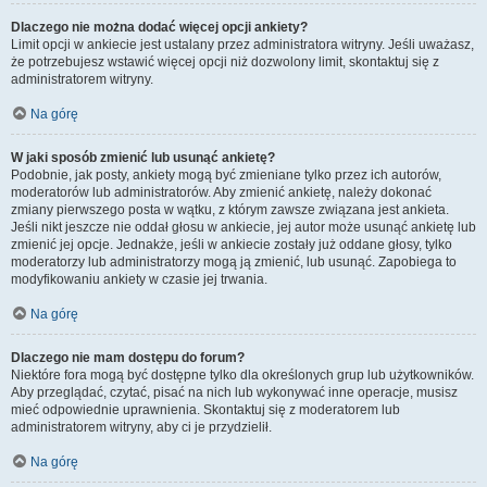
Dlaczego nie można dodać więcej opcji ankiety?
Limit opcji w ankiecie jest ustalany przez administratora witryny. Jeśli uważasz,
że potrzebujesz wstawić więcej opcji niż dozwolony limit, skontaktuj się z
administratorem witryny.
Na górę
W jaki sposób zmienić lub usunąć ankietę?
Podobnie, jak posty, ankiety mogą być zmieniane tylko przez ich autorów,
moderatorów lub administratorów. Aby zmienić ankietę, należy dokonać
zmiany pierwszego posta w wątku, z którym zawsze związana jest ankieta.
Jeśli nikt jeszcze nie oddał głosu w ankiecie, jej autor może usunąć ankietę lub
zmienić jej opcje. Jednakże, jeśli w ankiecie zostały już oddane głosy, tylko
moderatorzy lub administratorzy mogą ją zmienić, lub usunąć. Zapobiega to
modyfikowaniu ankiety w czasie jej trwania.
Na górę
Dlaczego nie mam dostępu do forum?
Niektóre fora mogą być dostępne tylko dla określonych grup lub użytkowników.
Aby przeglądać, czytać, pisać na nich lub wykonywać inne operacje, musisz
mieć odpowiednie uprawnienia. Skontaktuj się z moderatorem lub
administratorem witryny, aby ci je przydzielił.
Na górę