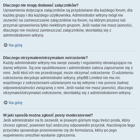
Dlaczego nie mogę dodawać załączników?
Uprawnienia dotyczące załączników są przydzielane dla każdego forum, dla
każdej grupy i dla każdego użytkownika. Administrator witryny mógł nie
zezwolić na zamieszczanie załączników na forum, na którym piszesz lub
przyznał uprawnienia tylko niektórym grupom. Jeśli nadal nie masz jasności,
dlaczego nie możesz zamieszczać załączników, skontaktuj się z
administratorem witryny.
Na górę
Dlaczego otrzymałem/otrzymałam ostrzeżenie?
Każdy administrator witryny ma swoje zasady i regulaminy obowiązujące na
danej witrynie. Są one opublikowane i administrator zaleca zapoznanie się z
nimi. Jeśli ktoś ich nie przestrzegał, może otrzymać ostrzeżenie. O udzieleniu
ostrzeżenia decyduje administrator witryny. phpBB Limited nie ma nic
wspólnego z ostrzeżeniami udzielanymi na tej witrynie i nie ponosi żadnej
odpowiedzialności związanej z nimi. Jeśli nadal nie masz jasności, dlaczego
otrzymałeś/otrzymałaś ostrzeżenie, skontaktuj się z administratorem witryny.
Na górę
W jaki sposób można zgłosić posty moderatorowi?
Jeśli administrator na to zezwolił, w prawym górnym rogu treści posta, który
chcesz zgłosić, powinien być widoczny odpowiedni przycisk. Naciśnięcie tego
przycisku spowoduje przeniesienie cię do formularza, który po jego
wypełnieniu umożliwi wysłanie zgłoszenia.