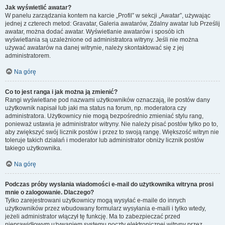
Jak wyświetlić awatar?
W panelu zarządzania kontem na karcie „Profil” w sekcji „Awatar”, używając
jednej z czterech metod: Gravatar, Galeria awatarów, Zdalny awatar lub Prześlij
awatar, można dodać awatar. Wyświetlanie awatarów i sposób ich
wyświetlania są uzależnione od administratora witryny. Jeśli nie można
używać awatarów na danej witrynie, należy skontaktować się z jej
administratorem.
Na górę
Co to jest ranga i jak można ją zmienić?
Rangi wyświetlane pod nazwami użytkowników oznaczają, ile postów dany
użytkownik napisał lub jaki ma status na forum, np. moderatora czy
administratora. Użytkownicy nie mogą bezpośrednio zmieniać stylu rang,
ponieważ ustawia je administrator witryny. Nie należy pisać postów tylko po to,
aby zwiększyć swój licznik postów i przez to swoją rangę. Większość witryn nie
toleruje takich działań i moderator lub administrator obniży licznik postów
takiego użytkownika.
Na górę
Podczas próby wysłania wiadomości e-mail do użytkownika witryna prosi
mnie o zalogowanie. Dlaczego?
Tylko zarejestrowani użytkownicy mogą wysyłać e-maile do innych
użytkowników przez wbudowany formularz wysyłania e-maili i tylko wtedy,
jeżeli administrator włączył tę funkcję. Ma to zabezpieczać przed
nieprawidłowym używaniem systemu poczty elektronicznej witryny przez