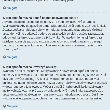
postów, gdy ktoś zamieścił pod ich postem nowy post.
Na górę
W jaki sposób można dodać podpis do swojego posta?
Aby dodawać podpis do posta, należy go najpierw utworzyć w panelu
użytkownika. Aby dołączyć do danej wiadomości swój podpis, zaznacz funkcję
Dołącz podpis
znajdującą się w formularzu tworzenia wiadomości. Możesz
także domyślnie dodawać podpis do wszystkich swoich postów, zaznaczając
odpowiednią funkcję w panelu użytkownika. Po uaktywnieniu tej funkcji, za
każdym razem pisząc post, możesz zdecydować o niedodawaniu do niego
podpisu, usuwając w formularzu tworzenia wiadomości zaznaczenie z pola
Dołącz podpis
.
Na górę
W jaki sposób można utworzyć ankietę?
Tworzenie ankiet jest proste. Kiedy tworzysz nowy temat bądź zmieniasz
pierwszy post w wątku, na dole formularza tworzenia tematu będziesz widzieć
etykietę “Utwórz ankietę”. Kliknij ją i w otworzonym formularzu podaj tytuł
ankiety i co najmniej dwie opcje. Każdą opcję należy wpisać w nowym wierszu
widocznego pola tekstowego. Możesz określić liczbę opcji, jakie użytkownik
może wybrać, wyznaczyć czas trwania ankiety (0 – bez limitu czasowego), a
także umożliwić użytkownikom zmianę wcześniej oddanego głosu. Jeśli nie
widzisz etykiety, prawdopodobnie nie masz uprawnień do tworzenia ankiet.
Na górę