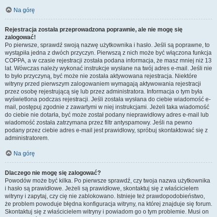
Na górę
Rejestracja została przeprowadzona poprawnie, ale nie mogę się
zalogować!
Po pierwsze, sprawdź swoją nazwę użytkownika i hasło. Jeśli są poprawne, to
wystąpiła jedna z dwóch przyczyn. Pierwszą z nich może być włączona funkcja
COPPA, a w czasie rejestracji została podana informacja, że masz mniej niż 13
lat. Wówczas należy wykonać instrukcje wysłane na twój adres e-mail. Jeśli nie
to było przyczyną, być może nie została aktywowana rejestracja. Niektóre
witryny przed pierwszym zalogowaniem wymagają aktywowania rejestracji
przez osobę rejestrującą się lub przez administratora. Informacja o tym była
wyświetlona podczas rejestracji. Jeśli została wysłana do ciebie wiadomość e-
mail, postępuj zgodnie z zawartymi w niej instrukcjami. Jeżeli taka wiadomość
do ciebie nie dotarła, być może został podany nieprawidłowy adres e-mail lub
wiadomość została zatrzymana przez filtr antyspamowy. Jeśli na pewno
podany przez ciebie adres e-mail jest prawidłowy, spróbuj skontaktować się z
administratorem.
Na górę
Dlaczego nie mogę się zalogować?
Powodów może być kilka. Po pierwsze sprawdź, czy twoja nazwa użytkownika
i hasło są prawidłowe. Jeżeli są prawidłowe, skontaktuj się z właścicielem
witryny i zapytaj, czy cię nie zablokowano. Istnieje też prawdopodobieństwo,
że problem powoduje błędna konfiguracja witryny, na której znajduje się forum.
Skontaktuj się z właścicielem witryny i powiadom go o tym problemie. Musi on