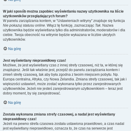
W jaki sposób można zapobiec wyświetlaniu nazwy użytkownika na liście
użytkowników przeglądających forum?
W panelu zarządzania kontem, w “Ustawieniach witryny” znajduje się funkcja
Nie pokazuj statusu online
. Włącz tę funkcję, zaznaczając
Tak
. Nazwa
użytkownika będzie wyświetlana tylko dla administratorów, moderatorów i dla
ciebie. Twoja obecność na witrynie będzie wykazana w liczbie ukrytych
użytkowników.
Na górę
Jest wyświetlany nieprawidłowy czas!
Możliwe, że jest wyświetlany czas z innej strefy czasowej, niż ta, w której się
znajdujesz. Jeśli tak właśnie jest, przejdź do panelu zarządzania kontem i
zmień strefę czasową, tak aby była zgodna z twoim miejscem pobytu. Np.
Europa centralna, Afryka, czy Nowa Zelandia. Zmiana strefy czasowej, tak jak i
większości ustawień, może zostać wykonana tylko przez zarejestrowanych
użytkowników. Jeżeli nie jesteś zarejestrowanym użytkownikiem – teraz jest
dobry moment, by się zarejestrować.
Na górę
Została wykonana zmiana strefy czasowej, a nadal jest wyświetlany
nieprawidłowy czas!
Jeżeli na pewno strefa czasowa została ustawiona prawidłowo, a czas nadal
jest wyświetlany nieprawidłowo, oznacza to, że czas na serwerze jest