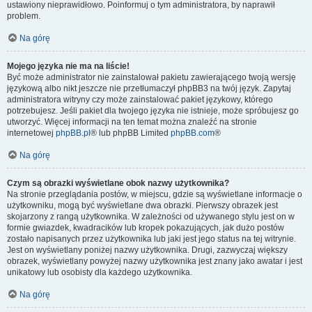
ustawiony nieprawidłowo. Poinformuj o tym administratora, by naprawił
problem.
Na górę
Mojego języka nie ma na liście!
Być może administrator nie zainstalował pakietu zawierającego twoją wersję
językową albo nikt jeszcze nie przetłumaczył phpBB3 na twój język. Zapytaj
administratora witryny czy może zainstalować pakiet językowy, którego
potrzebujesz. Jeśli pakiet dla twojego języka nie istnieje, może spróbujesz go
utworzyć. Więcej informacji na ten temat można znaleźć na stronie
internetowej
phpBB.pl
® lub phpBB Limited
phpBB.com
®
Na górę
Czym są obrazki wyświetlane obok nazwy użytkownika?
Na stronie przeglądania postów, w miejscu, gdzie są wyświetlane informacje o
użytkowniku, mogą być wyświetlane dwa obrazki. Pierwszy obrazek jest
skojarzony z rangą użytkownika. W zależności od używanego stylu jest on w
formie gwiazdek, kwadracików lub kropek pokazujących, jak dużo postów
zostało napisanych przez użytkownika lub jaki jest jego status na tej witrynie.
Jest on wyświetlany poniżej nazwy użytkownika. Drugi, zazwyczaj większy
obrazek, wyświetlany powyżej nazwy użytkownika jest znany jako awatar i jest
unikatowy lub osobisty dla każdego użytkownika.
Na górę