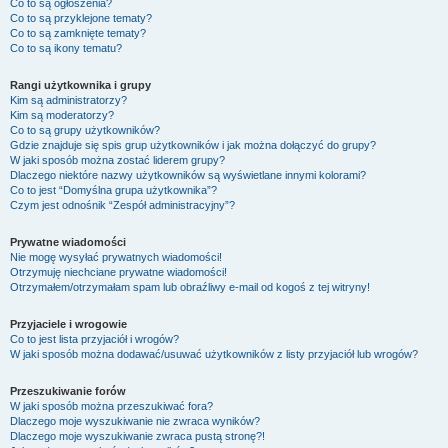
Co to są ogłoszenia?
Co to są przyklejone tematy?
Co to są zamknięte tematy?
Co to są ikony tematu?
Rangi użytkownika i grupy
Kim są administratorzy?
Kim są moderatorzy?
Co to są grupy użytkowników?
Gdzie znajduje się spis grup użytkowników i jak można dołączyć do grupy?
W jaki sposób można zostać liderem grupy?
Dlaczego niektóre nazwy użytkowników są wyświetlane innymi kolorami?
Co to jest “Domyślna grupa użytkownika”?
Czym jest odnośnik “Zespół administracyjny”?
Prywatne wiadomości
Nie mogę wysyłać prywatnych wiadomości!
Otrzymuję niechciane prywatne wiadomości!
Otrzymałem/otrzymałam spam lub obraźliwy e-mail od kogoś z tej witryny!
Przyjaciele i wrogowie
Co to jest lista przyjaciół i wrogów?
W jaki sposób można dodawać/usuwać użytkowników z listy przyjaciół lub wrogów?
Przeszukiwanie forów
W jaki sposób można przeszukiwać fora?
Dlaczego moje wyszukiwanie nie zwraca wyników?
Dlaczego moje wyszukiwanie zwraca pustą stronę?!