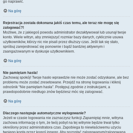
go naprawić.
Na górę
Rejestracja została dokonana jakiś czas temu, ale teraz nie mogę się
zalogować?!
Możliwe, że z jakiegoś powodu administrator dezaktywował lub usunął twoje
konto. Wiele witryn, aby zmniejszyć rozmiar bazy danych, cyklicznie usuwa
użytkowników, którzy nic nie pisali przez dłuższy czas. Jeśli tak się stało,
spróbuj zarejestrować się ponownie i bądź bardziej aktywnym i
zaangażowanym w dyskusje użytkownikiem.
Na górę
Nie pamiętam hasła!
Zachowaj spokój! Twoje hasło wprawdzie nie może zostać odzyskane, ale bez
problemu może zostać zresetowane. Przejdź na stronę logowania i kliknij
odnośnik “Nie pamiętam hasła”. Postępuj zgodnie z instrukcjami, a
prawdopodobnie niedługo znów będziesz móc się zalogować.
Na górę
Dlaczego następuje automatyczne wylogowanie?
Jeżeli w czasie logowania nie zaznaczysz funkcji
Zapamiętaj mnie
, witryna
zachowa informację o tym, że twój pobyt na tej witrynie będzie trwał tylko
określony przez administratora czas. Zapobiega to niewłaściwemu użyciu
twojego konta przez kogoś innego. Aby pozostać zalogowanym/zalogowaną,