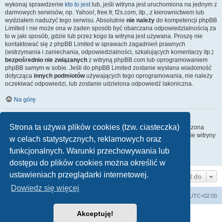
wykonaj sprawdzenie
kto to jest
lub, jeśli witryna jest uruchomiona na jednym z
darmowych serwisów, np. Yahoo!, free.fr, f2s.com, itp., z kierownictwem lub
wydziałem nadużyć tego serwisu. Absolutnie
nie należy
do kompetencji phpBB
Limited i nie może ona w żaden sposób być obarczana odpowiedzialnością za
to w jaki sposób, gdzie lub przez kogo ta witryna jest używana. Proszę nie
kontaktować się z phpBB Limited w sprawach zagadnień prawnych
(wstrzymania i zaniechania, odpowiedzialności, szkalujących komentarzy itp.)
bezpośrednio nie związanych
z witryną phpBB.com lub oprogramowaniem
phpBB samym w sobie. Jeśli do phpBB Limited zostanie wysłana wiadomość
dotycząca
innych podmiotów
używających tego oprogramowania, nie należy
oczekiwać odpowiedzi, lub zostanie udzielona odpowiedź lakoniczna.
Na górę
Jak nawiązać kontakt z administratorem witryny?
Strona ta używa plików cookies (tzw. ciasteczka)
Wszyscy użytkownicy witryny mogą używać – jeśli funkcja ta jest włączona
przez administratora witryny – formularza „Kontakt z nami”. Członkowie witryny
w celach statystycznych, reklamowych oraz
mogą także używać odnośnika „Zespół administracyjny”.
funkcjonalnych. Warunki przechowywania lub
Na górę
dostępu do plików cookies można określić w
ustawieniach przeglądarki internetowej.
Przejdź do
Dowiedz się więcej
arkadia.rpg.pl
Forum
Strefa czasowa
UTC+02:00
Akceptuję!
Technologię dostarcza
phpBB
® Forum Software © phpBB Limited