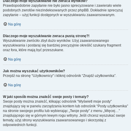
Dlaczego moje wyszukiwanie nie zwraca wyników?
Prawdopodobnie zapytanie nie było jasno sprecyzowane i zawierało wiele
podobnych zwrotów niezindeksowanych przez phpBB. Dokładnie sprecyzuj
zapytanie – użyj funkcji dostępnych w wyszukiwaniu zaawansowanym.
Na górę
Dlaczego moje wyszukiwanie zwraca pustą stronę?!
Wyszukiwanie zwróciło zbyt dużo wyników. Użyj zaawansowanego
wyszukiwania i postaraj się bardziej precyzyjnie określić szukany fragment
oraz fora, które mają być przeszukane.
Na górę
Jak można wyszukać użytkowników?
Przejdź na stronę “Użytkownicy” i kliknij odnośnik “Znajdź użytkownika”.
Na górę
W jaki sposób można znaleźć swoje posty i tematy?
Swoje posty można znaleźć, klikając odnośnik “Wyświetl moje posty”
znajdujący się w panelu zarządzania kontem lub odnośnik “Posty użytkownika”
na stronie swojego profilu lub wybierając „Twoje posty” z menu „Więcej…”
znajdującego się w górnym lewym rogu witryny. Jeśli chcesz wyszukać swoje
tematy, użyj strony wyszukiwania zaawansowanego i skorzystaj z
odpowiednich funkcji.