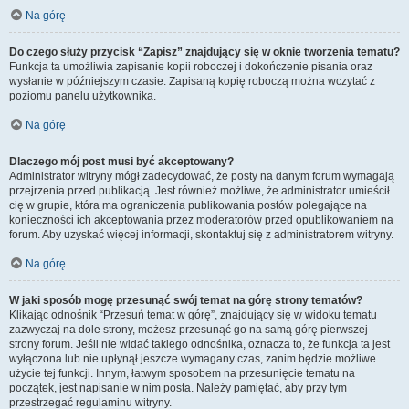
Na górę
Do czego służy przycisk “Zapisz” znajdujący się w oknie tworzenia tematu?
Funkcja ta umożliwia zapisanie kopii roboczej i dokończenie pisania oraz
wysłanie w późniejszym czasie. Zapisaną kopię roboczą można wczytać z
poziomu panelu użytkownika.
Na górę
Dlaczego mój post musi być akceptowany?
Administrator witryny mógł zadecydować, że posty na danym forum wymagają
przejrzenia przed publikacją. Jest również możliwe, że administrator umieścił
cię w grupie, która ma ograniczenia publikowania postów polegające na
konieczności ich akceptowania przez moderatorów przed opublikowaniem na
forum. Aby uzyskać więcej informacji, skontaktuj się z administratorem witryny.
Na górę
W jaki sposób mogę przesunąć swój temat na górę strony tematów?
Klikając odnośnik “Przesuń temat w górę”, znajdujący się w widoku tematu
zazwyczaj na dole strony, możesz przesunąć go na samą górę pierwszej
strony forum. Jeśli nie widać takiego odnośnika, oznacza to, że funkcja ta jest
wyłączona lub nie upłynął jeszcze wymagany czas, zanim będzie możliwe
użycie tej funkcji. Innym, łatwym sposobem na przesunięcie tematu na
początek, jest napisanie w nim posta. Należy pamiętać, aby przy tym
przestrzegać regulaminu witryny.