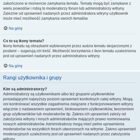
zakończone w momencie zamykania tematu. Tematy mogą być zamykane z
wielu powodów i robią to moderatorzy forum lub administratorzy witryny.
Zależnie od uprawnień nadanych przez administratora witryny użytkownik
może mieć możliwość zamykania swoich tematów.
Na górę
Co to są ikony tematu?
Ikony tematu są obrazkami wybieranymi przez autora tematu skojarzonymi z
postami – sugerują ich treść. Możliwość korzystania z ikon tematu uzależniona
jest od uprawnień nadanych przez administratora witryny.
Na górę
Rangi użytkownika i grupy
Kim są administratorzy?
Administratorzy są użytkownikami albo też grupami użytkowników
posiadającymi najwyższy poziom uprawnień kontrolnych całej witryny. Mogą
oni kontrolować wszystkie zagadnienia związane z funkcjonowaniem witryny
włącznie z nadawaniem uprawnień, blokowaniem użytkowników, tworzeniem
grup użytkowników lub moderatorów itp. Zakres ich uprawnień zależy od
założyciela witryny i innych administratorów mających prawo nominowania
nowych administratorów. Administratorzy mogą mieć pełne uprawnienia
moderatorów na wszystkich forach utworzonych na witrynie. Zakres uprawnień
moderacyjnych uzależniony jest od uprawnień nadanych przez założyciela
witryny.