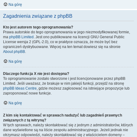
Na górę
Zagadnienia związane z phpBB
Kto jest autorem tego oprogramowania?
Prawa autorskie do tego oprogramowania w jego niezmodyfikowanej formie,
ma
phpBB Limited
. Jest ono publikowane na licencji GNU General Public
License wersja 2 (GPL-2.0), co w praktyce oznacza, że może być bez
ograniczeń dystrybuowane. Więcej na ten temat dowiesz się na stronie
About phpBB
.
Na górę
Dlaczego funkcja X nie jest dostępna?
To oprogramowanie zostało stworzone i jest licencjonowane przez phpBB
Limited. Jeśli uważasz, że brakuje w nim jakiejś funkcji, przejdź na stronę
phpBB Ideas Centre
, gdzie możesz zagłosować na istniejące propozycje lub
zaproponować nowe funkcje.
Na górę
Z kim się kontaktować w sprawach nadużyć lub zagadnień prawnych
związanych z tą witryną?
W tych sprawach, należy skontaktować się z jednym z administratorów, których
dane wyświetlone są na liście zespołu administracyjnego. Jeżeli jednak nie
otrzymasz odpowiedzi, należy skontaktować się z właścicielem domeny –