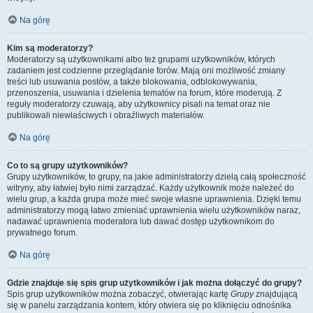
Na górę
Kim są moderatorzy?
Moderatorzy są użytkownikami albo też grupami użytkowników, których
zadaniem jest codzienne przeglądanie forów. Mają oni możliwość zmiany
treści lub usuwania postów, a także blokowania, odblokowywania,
przenoszenia, usuwania i dzielenia tematów na forum, które moderują. Z
reguły moderatorzy czuwają, aby użytkownicy pisali na temat oraz nie
publikowali niewłaściwych i obraźliwych materiałów.
Na górę
Co to są grupy użytkowników?
Grupy użytkowników, to grupy, na jakie administratorzy dzielą całą społeczność
witryny, aby łatwiej było nimi zarządzać. Każdy użytkownik może należeć do
wielu grup, a każda grupa może mieć swoje własne uprawnienia. Dzięki temu
administratorzy mogą łatwo zmieniać uprawnienia wielu użytkowników naraz,
nadawać uprawnienia moderatora lub dawać dostęp użytkownikom do
prywatnego forum.
Na górę
Gdzie znajduje się spis grup użytkowników i jak można dołączyć do grupy?
Spis grup użytkowników można zobaczyć, otwierając kartę
Grupy
znajdującą
się w panelu zarządzania kontem, który otwiera się po kliknięciu odnośnika