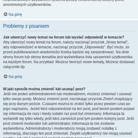
anonimowych użytkowników.
Na górę
Problemy z pisaniem
Jak utworzyć nowy temat na forum lub wysłać odpowiedź w temacie?
Aby utworzyć nowy temat na forum, należy nacisnąć przycisk „Nowy temat”,
aby odpowiedzieć w temacie, nacisnąć przycisk „Odpowiedz”. Być może, że
przed publikowaniem wiadomości trzeba będzie się zarejestrować. Na dole
strony forum lub strony tematów jest wyświetlana lista uprawnień użytkownika
na każdym forum. Na przykład: Możesz tworzyć nowe tematy, Możesz dodawać
załączniki itp.
Na górę
W jaki sposób można zmienić lub usunąć post?
Jeśli nie jesteś administratorem lub moderatorem, możesz zmieniać i usuwać
tylko swoje posty. Możesz zmienić post, naciskając przycisk
Zmień
znajdujący
się przy danym poście. Czasami można to zrobić tylko przez pewien czas po
jego napisaniu. Jeżeli ktoś odpowiedział na ten post, pod twoim postem pojawi
się informacja ile razy i kiedy ostatni raz post był zmieniany. Informacja ta
wyświetli się tylko wtedy, jeśli ktoś zamieścił pod tym postem kolejny post. Jeśli
post zmienił moderator lub administrator, informacja ta nie zostanie
wyświetlona. Administratorzy i moderatorzy mogą zostawić notatkę z
informacją, dlaczego ten post zmieniali. Zwykli użytkownicy nie mogą usuwać