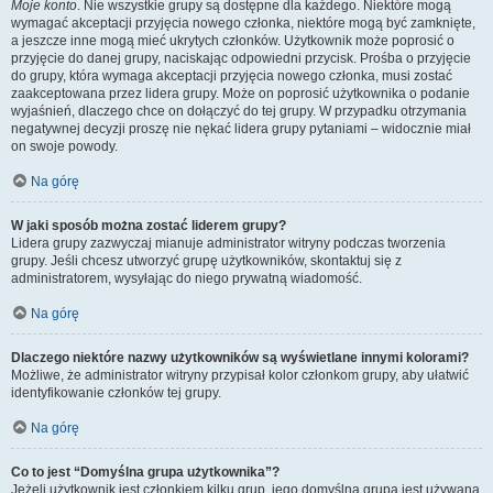
Moje konto
. Nie wszystkie grupy są dostępne dla każdego. Niektóre mogą
wymagać akceptacji przyjęcia nowego członka, niektóre mogą być zamknięte,
a jeszcze inne mogą mieć ukrytych członków. Użytkownik może poprosić o
przyjęcie do danej grupy, naciskając odpowiedni przycisk. Prośba o przyjęcie
do grupy, która wymaga akceptacji przyjęcia nowego członka, musi zostać
zaakceptowana przez lidera grupy. Może on poprosić użytkownika o podanie
wyjaśnień, dlaczego chce on dołączyć do tej grupy. W przypadku otrzymania
negatywnej decyzji proszę nie nękać lidera grupy pytaniami – widocznie miał
on swoje powody.
Na górę
W jaki sposób można zostać liderem grupy?
Lidera grupy zazwyczaj mianuje administrator witryny podczas tworzenia
grupy. Jeśli chcesz utworzyć grupę użytkowników, skontaktuj się z
administratorem, wysyłając do niego prywatną wiadomość.
Na górę
Dlaczego niektóre nazwy użytkowników są wyświetlane innymi kolorami?
Możliwe, że administrator witryny przypisał kolor członkom grupy, aby ułatwić
identyfikowanie członków tej grupy.
Na górę
Co to jest “Domyślna grupa użytkownika”?
Jeżeli użytkownik jest członkiem kilku grup, jego domyślna grupa jest używana