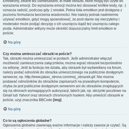
Emotikony, zwane też uśmieszkami, to małe obrazki, które mogą być użyte do
wyrażania emocji. Do wyrażania emocji można też stosować krótkie kody, np. :)
oznacza radość, podczas gdy :( smutek. Pełna lista emotikon jest dostępna z
poziomu formularza tworzenia wiadomości. Nie należy jednak nadmiernie
używać emotikon, gdyż mogą spowodować, że post stanie się nieczytelny i
moderator może podjąć decyzję o ich usunięciu bądź też usunięciu całego
posta. Administrator witryny może określić dopuszczalny limit emotikon w
poście.
Na górę
Czy można umieszczać obrazki w poście?
Tak, obrazki można umieszczać w postach. Jeśli administrator włączył
możliwość zamieszczania załączników, można wgrać obrazek bezpośrednio
na witrynę. Jeśli ta funkcja nie działa, aby obrazek był wyświetlany na forum,
należy podać odnośnik do obrazka umieszczonego na publicznie dostępnym
serwerze, np. http://www.jakas_strona.com/moj_obrazek.gif. Nie można
podawać odnośników do obrazków zapisanych na prywatnym komputerze,
chyba że jest publicznie dostępnym serwerem ani do obrazków znajdujących
się na stronach wymagających autoryzacji, takich jak, np. skrzynki pocztowe na
Gmail lub Yahoo! oraz stronach chronionych hasłem. Aby umieścić obrazek w
poście, użyj znacznika BBCode
[img]
.
Na górę
Co to są ogłoszenia globalne?
Ogłoszenia globalne zawierają ważne informacje i należy zawsze je czytać. Są