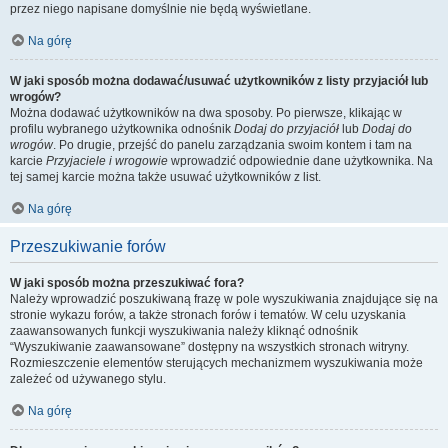
przez niego napisane domyślnie nie będą wyświetlane.
Na górę
W jaki sposób można dodawać/usuwać użytkowników z listy przyjaciół lub
wrogów?
Można dodawać użytkowników na dwa sposoby. Po pierwsze, klikając w
profilu wybranego użytkownika odnośnik
Dodaj do przyjaciół
lub
Dodaj do
wrogów
. Po drugie, przejść do panelu zarządzania swoim kontem i tam na
karcie
Przyjaciele i wrogowie
wprowadzić odpowiednie dane użytkownika. Na
tej samej karcie można także usuwać użytkowników z list.
Na górę
Przeszukiwanie forów
W jaki sposób można przeszukiwać fora?
Należy wprowadzić poszukiwaną frazę w pole wyszukiwania znajdujące się na
stronie wykazu forów, a także stronach forów i tematów. W celu uzyskania
zaawansowanych funkcji wyszukiwania należy kliknąć odnośnik
“Wyszukiwanie zaawansowane” dostępny na wszystkich stronach witryny.
Rozmieszczenie elementów sterujących mechanizmem wyszukiwania może
zależeć od używanego stylu.
Na górę