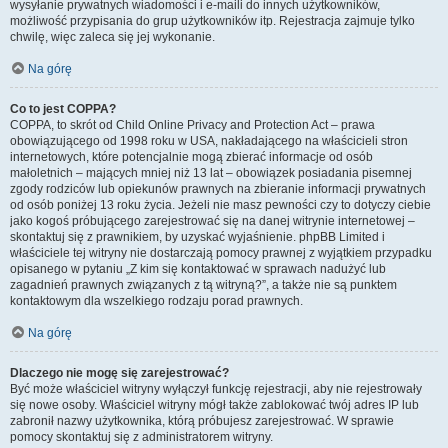
wysyłanie prywatnych wiadomości i e-maili do innych użytkowników,
możliwość przypisania do grup użytkowników itp. Rejestracja zajmuje tylko
chwilę, więc zaleca się jej wykonanie.
Na górę
Co to jest COPPA?
COPPA, to skrót od Child Online Privacy and Protection Act – prawa
obowiązującego od 1998 roku w USA, nakładającego na właścicieli stron
internetowych, które potencjalnie mogą zbierać informacje od osób
małoletnich – mających mniej niż 13 lat – obowiązek posiadania pisemnej
zgody rodziców lub opiekunów prawnych na zbieranie informacji prywatnych
od osób poniżej 13 roku życia. Jeżeli nie masz pewności czy to dotyczy ciebie
jako kogoś próbującego zarejestrować się na danej witrynie internetowej –
skontaktuj się z prawnikiem, by uzyskać wyjaśnienie. phpBB Limited i
właściciele tej witryny nie dostarczają pomocy prawnej z wyjątkiem przypadku
opisanego w pytaniu „Z kim się kontaktować w sprawach nadużyć lub
zagadnień prawnych związanych z tą witryną?”, a także nie są punktem
kontaktowym dla wszelkiego rodzaju porad prawnych.
Na górę
Dlaczego nie mogę się zarejestrować?
Być może właściciel witryny wyłączył funkcję rejestracji, aby nie rejestrowały
się nowe osoby. Właściciel witryny mógł także zablokować twój adres IP lub
zabronił nazwy użytkownika, którą próbujesz zarejestrować. W sprawie
pomocy skontaktuj się z administratorem witryny.