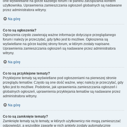
one wyświetlane na górze każdego forum i w panelu zarządzania kontem
użytkownika. Uprawnienia zamieszczania ogłoszeń globalnych są nadawane
przez administratora witryny.
Na górę
Co to są ogłoszenia?
Ogłoszenia często zawierają ważne informacje dotyczące przeglądanego
forum i należy je przeczytać, gdy tylko jest to możliwe. Ogłoszenia są
wyświetlane na górze każdej strony forum, w którym zostały napisane.
Uprawnienia zamieszczania ogłoszeń są nadawane przez administratora
witryny.
Na górę
Co to są przyklejone tematy?
Przyklejone tematy są wyświetlane pod ogłoszeniami na pierwszej stronie
przeglądu tematów. Często są one dość ważne, więc należy je przeczytać, gdy
tylko jest to możliwe. Podobnie, jak uprawnienia zamieszczania ogłoszeń i
globalnych ogłoszeń, uprawnienia przyklejania tematów są nadawane przez
administratora witryny.
Na górę
Co to są zamknięte tematy?
Zamknięte tematy są to tematy, w których użytkownicy nie mogą zamieszczać
odpowiedzi, a wszystkie zawarte w nich ankiety zostały automatycznie