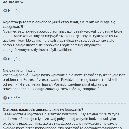
go naprawić.
Na górę
Rejestracja została dokonana jakiś czas temu, ale teraz nie mogę się
zalogować?!
Możliwe, że z jakiegoś powodu administrator dezaktywował lub usunął twoje
konto. Wiele witryn, aby zmniejszyć rozmiar bazy danych, cyklicznie usuwa
użytkowników, którzy nic nie pisali przez dłuższy czas. Jeśli tak się stało,
spróbuj zarejestrować się ponownie i bądź bardziej aktywnym i
zaangażowanym w dyskusje użytkownikiem.
Na górę
Nie pamiętam hasła!
Zachowaj spokój! Twoje hasło wprawdzie nie może zostać odzyskane, ale bez
problemu może zostać zresetowane. Przejdź na stronę logowania i kliknij
odnośnik “Nie pamiętam hasła”. Postępuj zgodnie z instrukcjami, a
prawdopodobnie niedługo znów będziesz móc się zalogować.
Na górę
Dlaczego następuje automatyczne wylogowanie?
Jeżeli w czasie logowania nie zaznaczysz funkcji
Zapamiętaj mnie
, witryna
zachowa informację o tym, że twój pobyt na tej witrynie będzie trwał tylko
określony przez administratora czas. Zapobiega to niewłaściwemu użyciu
twojego konta przez kogoś innego. Aby pozostać zalogowanym/zalogowaną,