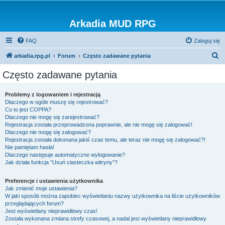
Arkadia MUD RPG
FAQ
Zaloguj się
S
arkadia.rpg.pl
Forum
Często zadawane pytania
z
Często zadawane pytania
u
k
Problemy z logowaniem i rejestracją
Dlaczego w ogóle muszę się rejestrować?
a
Co to jest COPPA?
j
Dlaczego nie mogę się zarejestrować?
Rejestracja została przeprowadzona poprawnie, ale nie mogę się zalogować!
Dlaczego nie mogę się zalogować?
Rejestracja została dokonana jakiś czas temu, ale teraz nie mogę się zalogować?!
Nie pamiętam hasła!
Dlaczego następuje automatyczne wylogowanie?
Jak działa funkcja “Usuń ciasteczka witryny”?
Preferencje i ustawienia użytkownika
Jak zmienić moje ustawienia?
W jaki sposób można zapobiec wyświetlaniu nazwy użytkownika na liście użytkowników
przeglądających forum?
Jest wyświetlany nieprawidłowy czas!
Została wykonana zmiana strefy czasowej, a nadal jest wyświetlany nieprawidłowy