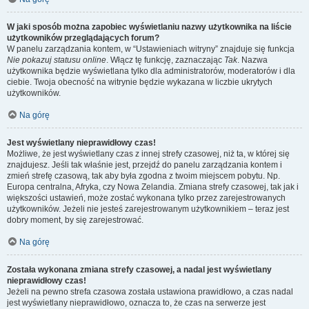
W jaki sposób można zapobiec wyświetlaniu nazwy użytkownika na liście
użytkowników przeglądających forum?
W panelu zarządzania kontem, w “Ustawieniach witryny” znajduje się funkcja
Nie pokazuj statusu online
. Włącz tę funkcję, zaznaczając
Tak
. Nazwa
użytkownika będzie wyświetlana tylko dla administratorów, moderatorów i dla
ciebie. Twoja obecność na witrynie będzie wykazana w liczbie ukrytych
użytkowników.
Na górę
Jest wyświetlany nieprawidłowy czas!
Możliwe, że jest wyświetlany czas z innej strefy czasowej, niż ta, w której się
znajdujesz. Jeśli tak właśnie jest, przejdź do panelu zarządzania kontem i
zmień strefę czasową, tak aby była zgodna z twoim miejscem pobytu. Np.
Europa centralna, Afryka, czy Nowa Zelandia. Zmiana strefy czasowej, tak jak i
większości ustawień, może zostać wykonana tylko przez zarejestrowanych
użytkowników. Jeżeli nie jesteś zarejestrowanym użytkownikiem – teraz jest
dobry moment, by się zarejestrować.
Na górę
Została wykonana zmiana strefy czasowej, a nadal jest wyświetlany
nieprawidłowy czas!
Jeżeli na pewno strefa czasowa została ustawiona prawidłowo, a czas nadal
jest wyświetlany nieprawidłowo, oznacza to, że czas na serwerze jest