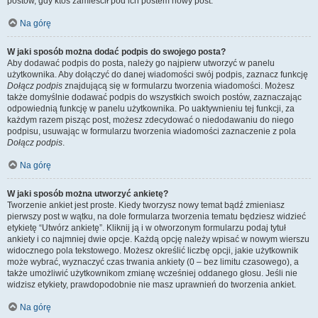
postów, gdy ktoś zamieścił pod ich postem nowy post.
Na górę
W jaki sposób można dodać podpis do swojego posta?
Aby dodawać podpis do posta, należy go najpierw utworzyć w panelu
użytkownika. Aby dołączyć do danej wiadomości swój podpis, zaznacz funkcję
Dołącz podpis
znajdującą się w formularzu tworzenia wiadomości. Możesz
także domyślnie dodawać podpis do wszystkich swoich postów, zaznaczając
odpowiednią funkcję w panelu użytkownika. Po uaktywnieniu tej funkcji, za
każdym razem pisząc post, możesz zdecydować o niedodawaniu do niego
podpisu, usuwając w formularzu tworzenia wiadomości zaznaczenie z pola
Dołącz podpis
.
Na górę
W jaki sposób można utworzyć ankietę?
Tworzenie ankiet jest proste. Kiedy tworzysz nowy temat bądź zmieniasz
pierwszy post w wątku, na dole formularza tworzenia tematu będziesz widzieć
etykietę “Utwórz ankietę”. Kliknij ją i w otworzonym formularzu podaj tytuł
ankiety i co najmniej dwie opcje. Każdą opcję należy wpisać w nowym wierszu
widocznego pola tekstowego. Możesz określić liczbę opcji, jakie użytkownik
może wybrać, wyznaczyć czas trwania ankiety (0 – bez limitu czasowego), a
także umożliwić użytkownikom zmianę wcześniej oddanego głosu. Jeśli nie
widzisz etykiety, prawdopodobnie nie masz uprawnień do tworzenia ankiet.
Na górę