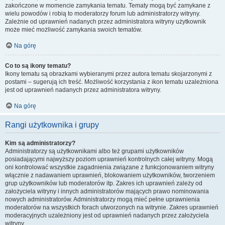
zakończone w momencie zamykania tematu. Tematy mogą być zamykane z
wielu powodów i robią to moderatorzy forum lub administratorzy witryny.
Zależnie od uprawnień nadanych przez administratora witryny użytkownik
może mieć możliwość zamykania swoich tematów.
Na górę
Co to są ikony tematu?
Ikony tematu są obrazkami wybieranymi przez autora tematu skojarzonymi z
postami – sugerują ich treść. Możliwość korzystania z ikon tematu uzależniona
jest od uprawnień nadanych przez administratora witryny.
Na górę
Rangi użytkownika i grupy
Kim są administratorzy?
Administratorzy są użytkownikami albo też grupami użytkowników
posiadającymi najwyższy poziom uprawnień kontrolnych całej witryny. Mogą
oni kontrolować wszystkie zagadnienia związane z funkcjonowaniem witryny
włącznie z nadawaniem uprawnień, blokowaniem użytkowników, tworzeniem
grup użytkowników lub moderatorów itp. Zakres ich uprawnień zależy od
założyciela witryny i innych administratorów mających prawo nominowania
nowych administratorów. Administratorzy mogą mieć pełne uprawnienia
moderatorów na wszystkich forach utworzonych na witrynie. Zakres uprawnień
moderacyjnych uzależniony jest od uprawnień nadanych przez założyciela
witryny.