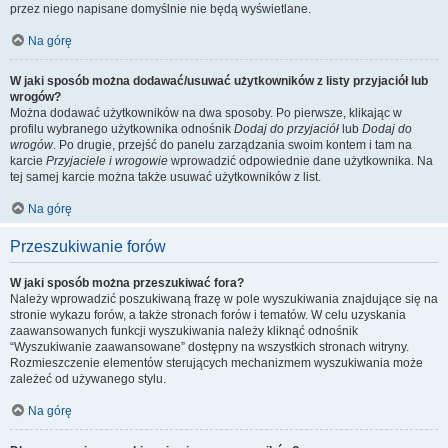
przez niego napisane domyślnie nie będą wyświetlane.
Na górę
W jaki sposób można dodawać/usuwać użytkowników z listy przyjaciół lub
wrogów?
Można dodawać użytkowników na dwa sposoby. Po pierwsze, klikając w
profilu wybranego użytkownika odnośnik
Dodaj do przyjaciół
lub
Dodaj do
wrogów
. Po drugie, przejść do panelu zarządzania swoim kontem i tam na
karcie
Przyjaciele i wrogowie
wprowadzić odpowiednie dane użytkownika. Na
tej samej karcie można także usuwać użytkowników z list.
Na górę
Przeszukiwanie forów
W jaki sposób można przeszukiwać fora?
Należy wprowadzić poszukiwaną frazę w pole wyszukiwania znajdujące się na
stronie wykazu forów, a także stronach forów i tematów. W celu uzyskania
zaawansowanych funkcji wyszukiwania należy kliknąć odnośnik
“Wyszukiwanie zaawansowane” dostępny na wszystkich stronach witryny.
Rozmieszczenie elementów sterujących mechanizmem wyszukiwania może
zależeć od używanego stylu.
Na górę