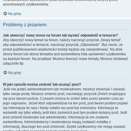
anonimowych użytkowników.
Na górę
Problemy z pisaniem
Jak utworzyć nowy temat na forum lub wysłać odpowiedź w temacie?
Aby utworzyć nowy temat na forum, należy nacisnąć przycisk „Nowy temat”,
aby odpowiedzieć w temacie, nacisnąć przycisk „Odpowiedz”. Być może, że
przed publikowaniem wiadomości trzeba będzie się zarejestrować. Na dole
strony forum lub strony tematów jest wyświetlana lista uprawnień użytkownika
na każdym forum. Na przykład: Możesz tworzyć nowe tematy, Możesz dodawać
załączniki itp.
Na górę
W jaki sposób można zmienić lub usunąć post?
Jeśli nie jesteś administratorem lub moderatorem, możesz zmieniać i usuwać
tylko swoje posty. Możesz zmienić post, naciskając przycisk
Zmień
znajdujący
się przy danym poście. Czasami można to zrobić tylko przez pewien czas po
jego napisaniu. Jeżeli ktoś odpowiedział na ten post, pod twoim postem pojawi
się informacja ile razy i kiedy ostatni raz post był zmieniany. Informacja ta
wyświetli się tylko wtedy, jeśli ktoś zamieścił pod tym postem kolejny post. Jeśli
post zmienił moderator lub administrator, informacja ta nie zostanie
wyświetlona. Administratorzy i moderatorzy mogą zostawić notatkę z
informacją, dlaczego ten post zmieniali. Zwykli użytkownicy nie mogą usuwać