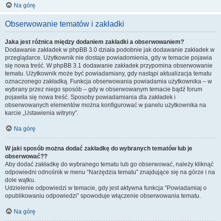
Na górę
Obserwowanie tematów i zakładki
Jaka jest różnica między dodaniem zakładki a obserwowaniem?
Dodawanie zakładek w phpBB 3.0 działa podobnie jak dodawanie zakładek w
przeglądarce. Użytkownik nie dostaje powiadomienia, gdy w temacie pojawia
się nowa treść. W phpBB 3.1 dodawanie zakładek przypomina obserwowanie
tematu. Użytkownik może być powiadamiany, gdy nastąpi aktualizacja tematu
oznaczonego zakładką. Funkcja obserwowania powiadamia użytkownika – w
wybrany przez niego sposób – gdy w obserwowanym temacie bądź forum
pojawiła się nowa treść. Sposoby powiadamiania dla zakładek i
obserwowanych elementów można konfigurować w panelu użytkownika na
karcie „Ustawienia witryny”.
Na górę
W jaki sposób można dodać zakładkę do wybranych tematów lub je
obserwować??
Aby dodać zakładkę do wybranego tematu lub go obserwować, należy kliknąć
odpowiedni odnośnik w menu “Narzędzia tematu” znajdujące się na górze i na
dole wątku.
Udzielenie odpowiedzi w temacie, gdy jest aktywna funkcja “Powiadamiaj o
opublikowaniu odpowiedzi” spowoduje włączenie obserwowania tematu.
Na górę