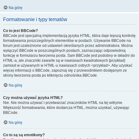
Na górę
Formatowanie i typy tematów
Co to jest BBCode?
BBCode jest specjalną implementacją języka HTML, która daje lepszą kontrolę
formatowania poszczególnych elementów w postach. Używanie BBCode na
forum jest uzależnione od ustawień określanych przez administratora. Można
wyłączyć BBCode w poszczególnych postach, zaznaczając odpowiednią
funkcję w formularzu tworzenia posta. Sam BBCode jest podobny w składni do
HTML-a, ale znaczniki zawarte są w nawiasach kwadratowych [przykład]
zamiast w używanych w HTML-u nawiasach ostrych <przykład>. Aby uzyskać
więcej informacji o BBCode, zapoznaj się z przewodnikiem dostępnym ze
strony tworzenia posta po kliknięciu odnośnika
BBCode
.
Na górę
Czy można używać języka HTML?
Nie. Nie można używać i przetwarzać znaczników HTML na tej witrynie.
Większość formatowania, które dostarcza HTML, można uzyskać, używając
BBCode.
Na górę
Co to są są emotikony?