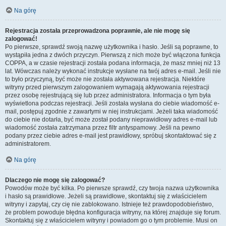
Na górę
Rejestracja została przeprowadzona poprawnie, ale nie mogę się
zalogować!
Po pierwsze, sprawdź swoją nazwę użytkownika i hasło. Jeśli są poprawne, to
wystąpiła jedna z dwóch przyczyn. Pierwszą z nich może być włączona funkcja
COPPA, a w czasie rejestracji została podana informacja, że masz mniej niż 13
lat. Wówczas należy wykonać instrukcje wysłane na twój adres e-mail. Jeśli nie
to było przyczyną, być może nie została aktywowana rejestracja. Niektóre
witryny przed pierwszym zalogowaniem wymagają aktywowania rejestracji
przez osobę rejestrującą się lub przez administratora. Informacja o tym była
wyświetlona podczas rejestracji. Jeśli została wysłana do ciebie wiadomość e-
mail, postępuj zgodnie z zawartymi w niej instrukcjami. Jeżeli taka wiadomość
do ciebie nie dotarła, być może został podany nieprawidłowy adres e-mail lub
wiadomość została zatrzymana przez filtr antyspamowy. Jeśli na pewno
podany przez ciebie adres e-mail jest prawidłowy, spróbuj skontaktować się z
administratorem.
Na górę
Dlaczego nie mogę się zalogować?
Powodów może być kilka. Po pierwsze sprawdź, czy twoja nazwa użytkownika
i hasło są prawidłowe. Jeżeli są prawidłowe, skontaktuj się z właścicielem
witryny i zapytaj, czy cię nie zablokowano. Istnieje też prawdopodobieństwo,
że problem powoduje błędna konfiguracja witryny, na której znajduje się forum.
Skontaktuj się z właścicielem witryny i powiadom go o tym problemie. Musi on