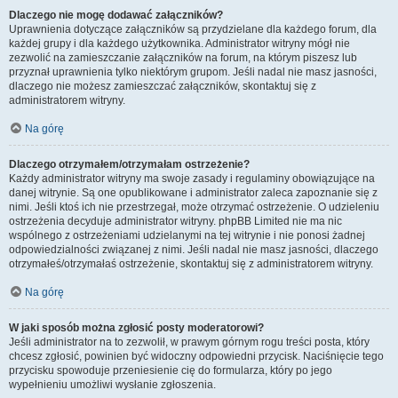
Dlaczego nie mogę dodawać załączników?
Uprawnienia dotyczące załączników są przydzielane dla każdego forum, dla
każdej grupy i dla każdego użytkownika. Administrator witryny mógł nie
zezwolić na zamieszczanie załączników na forum, na którym piszesz lub
przyznał uprawnienia tylko niektórym grupom. Jeśli nadal nie masz jasności,
dlaczego nie możesz zamieszczać załączników, skontaktuj się z
administratorem witryny.
Na górę
Dlaczego otrzymałem/otrzymałam ostrzeżenie?
Każdy administrator witryny ma swoje zasady i regulaminy obowiązujące na
danej witrynie. Są one opublikowane i administrator zaleca zapoznanie się z
nimi. Jeśli ktoś ich nie przestrzegał, może otrzymać ostrzeżenie. O udzieleniu
ostrzeżenia decyduje administrator witryny. phpBB Limited nie ma nic
wspólnego z ostrzeżeniami udzielanymi na tej witrynie i nie ponosi żadnej
odpowiedzialności związanej z nimi. Jeśli nadal nie masz jasności, dlaczego
otrzymałeś/otrzymałaś ostrzeżenie, skontaktuj się z administratorem witryny.
Na górę
W jaki sposób można zgłosić posty moderatorowi?
Jeśli administrator na to zezwolił, w prawym górnym rogu treści posta, który
chcesz zgłosić, powinien być widoczny odpowiedni przycisk. Naciśnięcie tego
przycisku spowoduje przeniesienie cię do formularza, który po jego
wypełnieniu umożliwi wysłanie zgłoszenia.