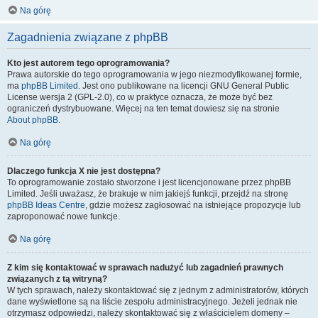
Na górę
Zagadnienia związane z phpBB
Kto jest autorem tego oprogramowania?
Prawa autorskie do tego oprogramowania w jego niezmodyfikowanej formie,
ma
phpBB Limited
. Jest ono publikowane na licencji GNU General Public
License wersja 2 (GPL-2.0), co w praktyce oznacza, że może być bez
ograniczeń dystrybuowane. Więcej na ten temat dowiesz się na stronie
About phpBB
.
Na górę
Dlaczego funkcja X nie jest dostępna?
To oprogramowanie zostało stworzone i jest licencjonowane przez phpBB
Limited. Jeśli uważasz, że brakuje w nim jakiejś funkcji, przejdź na stronę
phpBB Ideas Centre
, gdzie możesz zagłosować na istniejące propozycje lub
zaproponować nowe funkcje.
Na górę
Z kim się kontaktować w sprawach nadużyć lub zagadnień prawnych
związanych z tą witryną?
W tych sprawach, należy skontaktować się z jednym z administratorów, których
dane wyświetlone są na liście zespołu administracyjnego. Jeżeli jednak nie
otrzymasz odpowiedzi, należy skontaktować się z właścicielem domeny –