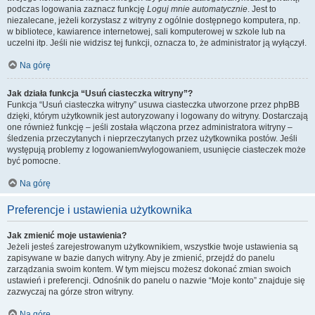
podczas logowania zaznacz funkcję
Loguj mnie automatycznie
. Jest to
niezalecane, jeżeli korzystasz z witryny z ogólnie dostępnego komputera, np.
w bibliotece, kawiarence internetowej, sali komputerowej w szkole lub na
uczelni itp. Jeśli nie widzisz tej funkcji, oznacza to, że administrator ją wyłączył.
Na górę
Jak działa funkcja “Usuń ciasteczka witryny”?
Funkcja “Usuń ciasteczka witryny” usuwa ciasteczka utworzone przez phpBB
dzięki, którym użytkownik jest autoryzowany i logowany do witryny. Dostarczają
one również funkcję – jeśli została włączona przez administratora witryny –
śledzenia przeczytanych i nieprzeczytanych przez użytkownika postów. Jeśli
występują problemy z logowaniem/wylogowaniem, usunięcie ciasteczek może
być pomocne.
Na górę
Preferencje i ustawienia użytkownika
Jak zmienić moje ustawienia?
Jeżeli jesteś zarejestrowanym użytkownikiem, wszystkie twoje ustawienia są
zapisywane w bazie danych witryny. Aby je zmienić, przejdź do panelu
zarządzania swoim kontem. W tym miejscu możesz dokonać zmian swoich
ustawień i preferencji. Odnośnik do panelu o nazwie “Moje konto” znajduje się
zazwyczaj na górze stron witryny.
Na górę