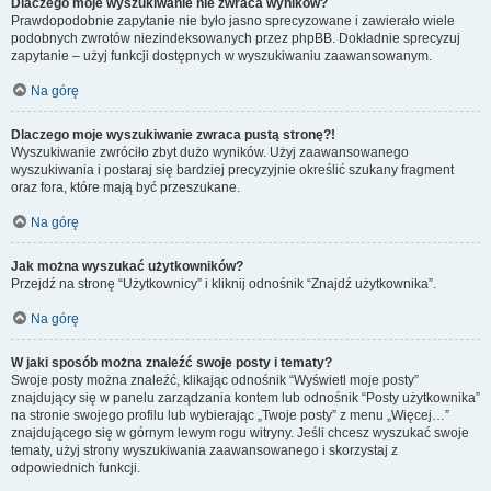
Dlaczego moje wyszukiwanie nie zwraca wyników?
Prawdopodobnie zapytanie nie było jasno sprecyzowane i zawierało wiele
podobnych zwrotów niezindeksowanych przez phpBB. Dokładnie sprecyzuj
zapytanie – użyj funkcji dostępnych w wyszukiwaniu zaawansowanym.
Na górę
Dlaczego moje wyszukiwanie zwraca pustą stronę?!
Wyszukiwanie zwróciło zbyt dużo wyników. Użyj zaawansowanego
wyszukiwania i postaraj się bardziej precyzyjnie określić szukany fragment
oraz fora, które mają być przeszukane.
Na górę
Jak można wyszukać użytkowników?
Przejdź na stronę “Użytkownicy” i kliknij odnośnik “Znajdź użytkownika”.
Na górę
W jaki sposób można znaleźć swoje posty i tematy?
Swoje posty można znaleźć, klikając odnośnik “Wyświetl moje posty”
znajdujący się w panelu zarządzania kontem lub odnośnik “Posty użytkownika”
na stronie swojego profilu lub wybierając „Twoje posty” z menu „Więcej…”
znajdującego się w górnym lewym rogu witryny. Jeśli chcesz wyszukać swoje
tematy, użyj strony wyszukiwania zaawansowanego i skorzystaj z
odpowiednich funkcji.