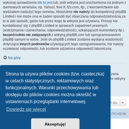
wykonaj sprawdzenie
kto to jest
lub, jeśli witryna jest uruchomiona na jednym z
darmowych serwisów, np. Yahoo!, free.fr, f2s.com, itp., z kierownictwem lub
wydziałem nadużyć tego serwisu. Absolutnie
nie należy
do kompetencji phpBB
Limited i nie może ona w żaden sposób być obarczana odpowiedzialnością za
to w jaki sposób, gdzie lub przez kogo ta witryna jest używana. Proszę nie
kontaktować się z phpBB Limited w sprawach zagadnień prawnych
(wstrzymania i zaniechania, odpowiedzialności, szkalujących komentarzy itp.)
bezpośrednio nie związanych
z witryną phpBB.com lub oprogramowaniem
phpBB samym w sobie. Jeśli do phpBB Limited zostanie wysłana wiadomość
dotycząca
innych podmiotów
używających tego oprogramowania, nie należy
oczekiwać odpowiedzi, lub zostanie udzielona odpowiedź lakoniczna.
Na górę
Jak nawiązać kontakt z administratorem witryny?
Strona ta używa plików cookies (tzw. ciasteczka)
Wszyscy użytkownicy witryny mogą używać – jeśli funkcja ta jest włączona
przez administratora witryny – formularza „Kontakt z nami”. Członkowie witryny
w celach statystycznych, reklamowych oraz
mogą także używać odnośnika „Zespół administracyjny”.
funkcjonalnych. Warunki przechowywania lub
Na górę
dostępu do plików cookies można określić w
ustawieniach przeglądarki internetowej.
Przejdź do
Dowiedz się więcej
arkadia.rpg.pl
Forum
Strefa czasowa
UTC+02:00
Akceptuję!
Technologię dostarcza
phpBB
® Forum Software © phpBB Limited