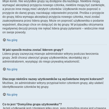
Moje konto
. Nie wszystkie grupy są dostępne dla każdego. Niektóre mogą
wymagać akceptacji przyjęcia nowego członka, niektóre mogą być zamknięte,
a jeszcze inne mogą mieć ukrytych członków. Użytkownik może poprosić o
przyjęcie do danej grupy, naciskając odpowiedni przycisk. Prośba o przyjęcie
do grupy, która wymaga akceptacji przyjęcia nowego członka, musi zostać
zaakceptowana przez lidera grupy. Może on poprosić użytkownika o podanie
wyjaśnień, dlaczego chce on dołączyć do tej grupy. W przypadku otrzymania
negatywnej decyzji proszę nie nękać lidera grupy pytaniami – widocznie miał
on swoje powody.
Na górę
W jaki sposób można zostać liderem grupy?
Lidera grupy zazwyczaj mianuje administrator witryny podczas tworzenia
grupy. Jeśli chcesz utworzyć grupę użytkowników, skontaktuj się z
administratorem, wysyłając do niego prywatną wiadomość.
Na górę
Dlaczego niektóre nazwy użytkowników są wyświetlane innymi kolorami?
Możliwe, że administrator witryny przypisał kolor członkom grupy, aby ułatwić
identyfikowanie członków tej grupy.
Na górę
Co to jest “Domyślna grupa użytkownika”?
Jeżeli użytkownik jest członkiem kilku grup, jego domyślna grupa jest używana