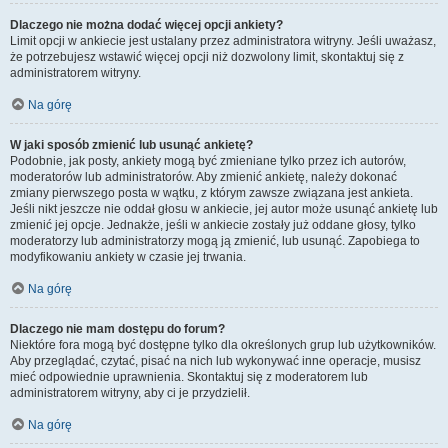
Dlaczego nie można dodać więcej opcji ankiety?
Limit opcji w ankiecie jest ustalany przez administratora witryny. Jeśli uważasz,
że potrzebujesz wstawić więcej opcji niż dozwolony limit, skontaktuj się z
administratorem witryny.
Na górę
W jaki sposób zmienić lub usunąć ankietę?
Podobnie, jak posty, ankiety mogą być zmieniane tylko przez ich autorów,
moderatorów lub administratorów. Aby zmienić ankietę, należy dokonać
zmiany pierwszego posta w wątku, z którym zawsze związana jest ankieta.
Jeśli nikt jeszcze nie oddał głosu w ankiecie, jej autor może usunąć ankietę lub
zmienić jej opcje. Jednakże, jeśli w ankiecie zostały już oddane głosy, tylko
moderatorzy lub administratorzy mogą ją zmienić, lub usunąć. Zapobiega to
modyfikowaniu ankiety w czasie jej trwania.
Na górę
Dlaczego nie mam dostępu do forum?
Niektóre fora mogą być dostępne tylko dla określonych grup lub użytkowników.
Aby przeglądać, czytać, pisać na nich lub wykonywać inne operacje, musisz
mieć odpowiednie uprawnienia. Skontaktuj się z moderatorem lub
administratorem witryny, aby ci je przydzielił.
Na górę