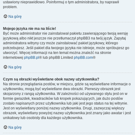
ustawiony nieprawidłowo. Poinformuj o tym administratora, by naprawił
problem.
Na górę
Mojego języka nie ma na liście!
Być może administrator nie zainstalował pakietu zawierającego twoją wersję
językową albo nikt jeszcze nie przetłumaczył phpBB3 na twój język. Zapytaj
administratora witryny czy może zainstalować pakiet językowy, którego
potrzebujesz. Jeśli pakiet dla twojego języka nie istnieje, może spróbujesz go
utworzyć. Więcej informacji na ten temat można znaleźć na stronie
internetowej
phpBB.pl
® lub phpBB Limited
phpBB.com
®
Na górę
Czym są obrazki wyświetlane obok nazwy użytkownika?
Na stronie przeglądania postów, w miejscu, gdzie są wyświetlane informacje o
użytkowniku, mogą być wyświetlane dwa obrazki. Pierwszy obrazek jest
skojarzony z rangą użytkownika. W zależności od używanego stylu jest on w
formie gwiazdek, kwadracików lub kropek pokazujących, jak dużo postów
zostało napisanych przez użytkownika lub jaki jest jego status na tej witrynie.
Jest on wyświetlany poniżej nazwy użytkownika. Drugi, zazwyczaj większy
obrazek, wyświetlany powyżej nazwy użytkownika jest znany jako awatar i jest
unikatowy lub osobisty dla każdego użytkownika.
Na górę