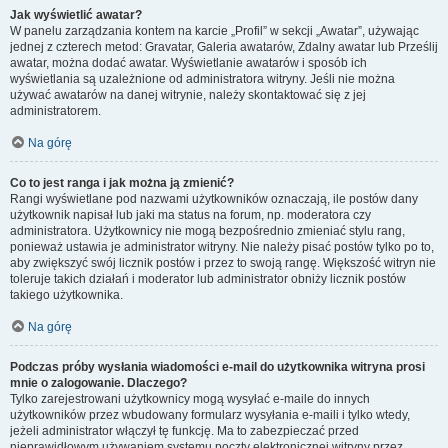
Jak wyświetlić awatar?
W panelu zarządzania kontem na karcie „Profil” w sekcji „Awatar”, używając
jednej z czterech metod: Gravatar, Galeria awatarów, Zdalny awatar lub Prześlij
awatar, można dodać awatar. Wyświetlanie awatarów i sposób ich
wyświetlania są uzależnione od administratora witryny. Jeśli nie można
używać awatarów na danej witrynie, należy skontaktować się z jej
administratorem.
Na górę
Co to jest ranga i jak można ją zmienić?
Rangi wyświetlane pod nazwami użytkowników oznaczają, ile postów dany
użytkownik napisał lub jaki ma status na forum, np. moderatora czy
administratora. Użytkownicy nie mogą bezpośrednio zmieniać stylu rang,
ponieważ ustawia je administrator witryny. Nie należy pisać postów tylko po to,
aby zwiększyć swój licznik postów i przez to swoją rangę. Większość witryn nie
toleruje takich działań i moderator lub administrator obniży licznik postów
takiego użytkownika.
Na górę
Podczas próby wysłania wiadomości e-mail do użytkownika witryna prosi
mnie o zalogowanie. Dlaczego?
Tylko zarejestrowani użytkownicy mogą wysyłać e-maile do innych
użytkowników przez wbudowany formularz wysyłania e-maili i tylko wtedy,
jeżeli administrator włączył tę funkcję. Ma to zabezpieczać przed
nieprawidłowym używaniem systemu poczty elektronicznej witryny przez