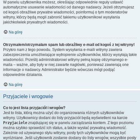
W panelu użytkownika możesz, określając odpowiednie reguły ustawić
automatyczne usuwanie wiadomości od danego nadawcy. Jeżeli otrzymujesz
od kogoś obraźliwe prywatne wiadomości, poinformuj o tym moderatorów
witryny, którzy będą mogli zabronić takiemu użytkownikowi wysyłania
jakichkolwiek prywatnych wiadomości.
Na górę
Otrzymałem/otrzymałam spam lub obraźliwy e-mail od kogoś z tej witryny!
Przykro nam z tego powodu. System wysyłania e-maili witryny zawiera
zabezpieczenia umożliwiające wytropienie użytkowników, którzy wysyłają takie
wiadomości. Prześlij administratorowi witryny pełną kopię otrzymanego e-
maila – ważne, aby były w niej zawarte nagłówki, ponieważ zawierają one
informacje o nadawcy. Administrator będzie wówczas mógł podjąć
odpowiednie działania.
Na górę
Przyjaciele i wrogowie
Co to jest lista przyjaciół i wrogów?
Jest to lista, którą można użyć do organizowania różnych użytkowników
witryny. Użytkownicy dodani do listy przyjaciół będą wyświetleni na karcie
Przyjaciele
znajdującej się w panelu zarządzania kontem. Z tego poziomu
można szybko sprawdzić ich status, a także wysłać prywatną wiadomość.
Zależnie od używanego stylu witryny, posty tych użytkowników mogą być
wyróżniane. Jeśli użytkownik zostanie dodany do listy wrogów, wszystkie posty