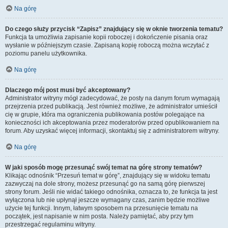
Na górę
Do czego służy przycisk “Zapisz” znajdujący się w oknie tworzenia tematu?
Funkcja ta umożliwia zapisanie kopii roboczej i dokończenie pisania oraz
wysłanie w późniejszym czasie. Zapisaną kopię roboczą można wczytać z
poziomu panelu użytkownika.
Na górę
Dlaczego mój post musi być akceptowany?
Administrator witryny mógł zadecydować, że posty na danym forum wymagają
przejrzenia przed publikacją. Jest również możliwe, że administrator umieścił
cię w grupie, która ma ograniczenia publikowania postów polegające na
konieczności ich akceptowania przez moderatorów przed opublikowaniem na
forum. Aby uzyskać więcej informacji, skontaktuj się z administratorem witryny.
Na górę
W jaki sposób mogę przesunąć swój temat na górę strony tematów?
Klikając odnośnik “Przesuń temat w górę”, znajdujący się w widoku tematu
zazwyczaj na dole strony, możesz przesunąć go na samą górę pierwszej
strony forum. Jeśli nie widać takiego odnośnika, oznacza to, że funkcja ta jest
wyłączona lub nie upłynął jeszcze wymagany czas, zanim będzie możliwe
użycie tej funkcji. Innym, łatwym sposobem na przesunięcie tematu na
początek, jest napisanie w nim posta. Należy pamiętać, aby przy tym
przestrzegać regulaminu witryny.