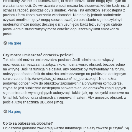
Emotikony, zwane też uśmieszkami, to małe obrazki, które mogą być użyte do
wyrażania emocji. Do wyrażania emocji można też stosować krótkie kody, np. :)
oznacza radość, podczas gdy :( smutek. Pełna lista emotikon jest dostępna z
poziomu formularza tworzenia wiadomości. Nie należy jednak nadmiernie
używać emotikon, gdyż mogą spowodować, że post stanie się nieczytelny i
moderator może podjąć decyzję o ich usunięciu bądź też usunięciu całego
posta. Administrator witryny może określić dopuszczalny limit emotikon w
poście.
Na górę
Czy można umieszczać obrazki w poście?
Tak, obrazki można umieszczać w postach. Jeśli administrator włączył
możliwość zamieszczania załączników, można wgrać obrazek bezpośrednio
na witrynę. Jeśli ta funkcja nie działa, aby obrazek był wyświetlany na forum,
należy podać odnośnik do obrazka umieszczonego na publicznie dostępnym
serwerze, np. http://www.jakas_strona.com/moj_obrazek.gif. Nie można
podawać odnośników do obrazków zapisanych na prywatnym komputerze,
chyba że jest publicznie dostępnym serwerem ani do obrazków znajdujących
się na stronach wymagających autoryzacji, takich jak, np. skrzynki pocztowe na
Gmail lub Yahoo! oraz stronach chronionych hasłem. Aby umieścić obrazek w
poście, użyj znacznika BBCode
[img]
.
Na górę
Co to są ogłoszenia globalne?
Ogłoszenia globalne zawierają ważne informacje i należy zawsze je czytać. Są