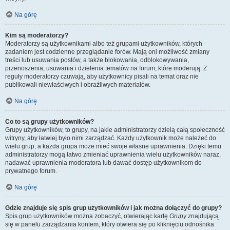
Na górę
Kim są moderatorzy?
Moderatorzy są użytkownikami albo też grupami użytkowników, których
zadaniem jest codzienne przeglądanie forów. Mają oni możliwość zmiany
treści lub usuwania postów, a także blokowania, odblokowywania,
przenoszenia, usuwania i dzielenia tematów na forum, które moderują. Z
reguły moderatorzy czuwają, aby użytkownicy pisali na temat oraz nie
publikowali niewłaściwych i obraźliwych materiałów.
Na górę
Co to są grupy użytkowników?
Grupy użytkowników, to grupy, na jakie administratorzy dzielą całą społeczność
witryny, aby łatwiej było nimi zarządzać. Każdy użytkownik może należeć do
wielu grup, a każda grupa może mieć swoje własne uprawnienia. Dzięki temu
administratorzy mogą łatwo zmieniać uprawnienia wielu użytkowników naraz,
nadawać uprawnienia moderatora lub dawać dostęp użytkownikom do
prywatnego forum.
Na górę
Gdzie znajduje się spis grup użytkowników i jak można dołączyć do grupy?
Spis grup użytkowników można zobaczyć, otwierając kartę
Grupy
znajdującą
się w panelu zarządzania kontem, który otwiera się po kliknięciu odnośnika