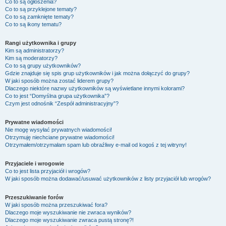
Co to są ogłoszenia?
Co to są przyklejone tematy?
Co to są zamknięte tematy?
Co to są ikony tematu?
Rangi użytkownika i grupy
Kim są administratorzy?
Kim są moderatorzy?
Co to są grupy użytkowników?
Gdzie znajduje się spis grup użytkowników i jak można dołączyć do grupy?
W jaki sposób można zostać liderem grupy?
Dlaczego niektóre nazwy użytkowników są wyświetlane innymi kolorami?
Co to jest “Domyślna grupa użytkownika”?
Czym jest odnośnik “Zespół administracyjny”?
Prywatne wiadomości
Nie mogę wysyłać prywatnych wiadomości!
Otrzymuję niechciane prywatne wiadomości!
Otrzymałem/otrzymałam spam lub obraźliwy e-mail od kogoś z tej witryny!
Przyjaciele i wrogowie
Co to jest lista przyjaciół i wrogów?
W jaki sposób można dodawać/usuwać użytkowników z listy przyjaciół lub wrogów?
Przeszukiwanie forów
W jaki sposób można przeszukiwać fora?
Dlaczego moje wyszukiwanie nie zwraca wyników?
Dlaczego moje wyszukiwanie zwraca pustą stronę?!