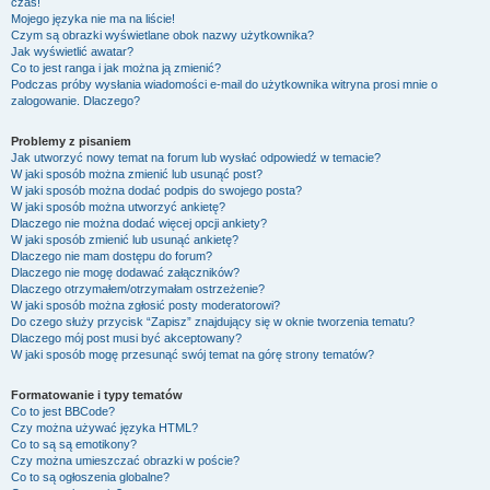
czas!
Mojego języka nie ma na liście!
Czym są obrazki wyświetlane obok nazwy użytkownika?
Jak wyświetlić awatar?
Co to jest ranga i jak można ją zmienić?
Podczas próby wysłania wiadomości e-mail do użytkownika witryna prosi mnie o
zalogowanie. Dlaczego?
Problemy z pisaniem
Jak utworzyć nowy temat na forum lub wysłać odpowiedź w temacie?
W jaki sposób można zmienić lub usunąć post?
W jaki sposób można dodać podpis do swojego posta?
W jaki sposób można utworzyć ankietę?
Dlaczego nie można dodać więcej opcji ankiety?
W jaki sposób zmienić lub usunąć ankietę?
Dlaczego nie mam dostępu do forum?
Dlaczego nie mogę dodawać załączników?
Dlaczego otrzymałem/otrzymałam ostrzeżenie?
W jaki sposób można zgłosić posty moderatorowi?
Do czego służy przycisk “Zapisz” znajdujący się w oknie tworzenia tematu?
Dlaczego mój post musi być akceptowany?
W jaki sposób mogę przesunąć swój temat na górę strony tematów?
Formatowanie i typy tematów
Co to jest BBCode?
Czy można używać języka HTML?
Co to są są emotikony?
Czy można umieszczać obrazki w poście?
Co to są ogłoszenia globalne?