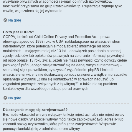
wysyłanie prywatnych wiadomości i e-maili do innych użytkowników,
możliwość przypisania do grup użytkowników itp. Rejestracja zajmuje tylko
chwilę, więc zaleca się jej wykonanie.
Na górę
Co to jest COPPA?
COPPA, to skrót od Child Online Privacy and Protection Act – prawa
obowiązującego od 1998 roku w USA, nakładającego na właścicieli stron
internetowych, które potencjalnie mogą zbierać informacje od osób
małoletnich – mających mniej niż 13 lat – obowiązek posiadania pisemnej
zgody rodziców lub opiekunów prawnych na zbieranie informacji prywatnych
od osób poniżej 13 roku życia. Jeżeli nie masz pewności czy to dotyczy ciebie
jako kogoś próbującego zarejestrować się na danej witrynie internetowej –
skontaktuj się z prawnikiem, by uzyskać wyjaśnienie. phpBB Limited i
właściciele tej witryny nie dostarczają pomocy prawnej z wyjątkiem przypadku
opisanego w pytaniu „Z kim się kontaktować w sprawach nadużyć lub
zagadnień prawnych związanych z tą witryną?”, a także nie są punktem
kontaktowym dla wszelkiego rodzaju porad prawnych.
Na górę
Dlaczego nie mogę się zarejestrować?
Być może właściciel witryny wyłączył funkcję rejestracji, aby nie rejestrowały
się nowe osoby. Właściciel witryny mógł także zablokować twój adres IP lub
zabronił nazwy użytkownika, którą próbujesz zarejestrować. W sprawie
pomocy skontaktuj się z administratorem witryny.