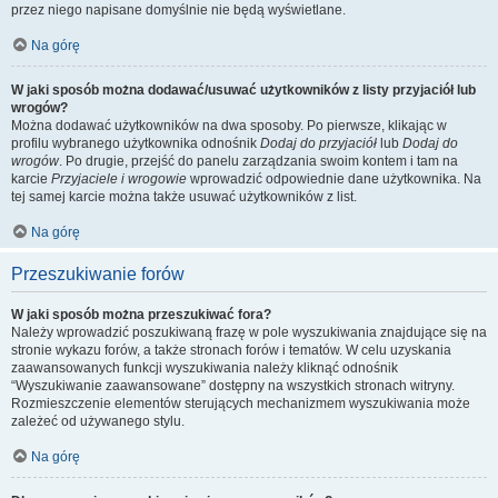
przez niego napisane domyślnie nie będą wyświetlane.
Na górę
W jaki sposób można dodawać/usuwać użytkowników z listy przyjaciół lub
wrogów?
Można dodawać użytkowników na dwa sposoby. Po pierwsze, klikając w
profilu wybranego użytkownika odnośnik
Dodaj do przyjaciół
lub
Dodaj do
wrogów
. Po drugie, przejść do panelu zarządzania swoim kontem i tam na
karcie
Przyjaciele i wrogowie
wprowadzić odpowiednie dane użytkownika. Na
tej samej karcie można także usuwać użytkowników z list.
Na górę
Przeszukiwanie forów
W jaki sposób można przeszukiwać fora?
Należy wprowadzić poszukiwaną frazę w pole wyszukiwania znajdujące się na
stronie wykazu forów, a także stronach forów i tematów. W celu uzyskania
zaawansowanych funkcji wyszukiwania należy kliknąć odnośnik
“Wyszukiwanie zaawansowane” dostępny na wszystkich stronach witryny.
Rozmieszczenie elementów sterujących mechanizmem wyszukiwania może
zależeć od używanego stylu.
Na górę