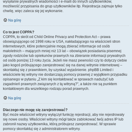
wysyłanie prywatnych wiadomości i e-maili do innych użytkowników,
możliwość przypisania do grup użytkowników itp. Rejestracja zajmuje tylko
chwilę, więc zaleca się jej wykonanie.
Na górę
Co to jest COPPA?
COPPA, to skrót od Child Online Privacy and Protection Act – prawa
obowiązującego od 1998 roku w USA, nakładającego na właścicieli stron
internetowych, które potencjalnie mogą zbierać informacje od osób
małoletnich – mających mniej niż 13 lat – obowiązek posiadania pisemnej
zgody rodziców lub opiekunów prawnych na zbieranie informacji prywatnych
od osób poniżej 13 roku życia. Jeżeli nie masz pewności czy to dotyczy ciebie
jako kogoś próbującego zarejestrować się na danej witrynie internetowej –
skontaktuj się z prawnikiem, by uzyskać wyjaśnienie. phpBB Limited i
właściciele tej witryny nie dostarczają pomocy prawnej z wyjątkiem przypadku
opisanego w pytaniu „Z kim się kontaktować w sprawach nadużyć lub
zagadnień prawnych związanych z tą witryną?”, a także nie są punktem
kontaktowym dla wszelkiego rodzaju porad prawnych.
Na górę
Dlaczego nie mogę się zarejestrować?
Być może właściciel witryny wyłączył funkcję rejestracji, aby nie rejestrowały
się nowe osoby. Właściciel witryny mógł także zablokować twój adres IP lub
zabronił nazwy użytkownika, którą próbujesz zarejestrować. W sprawie
pomocy skontaktuj się z administratorem witryny.