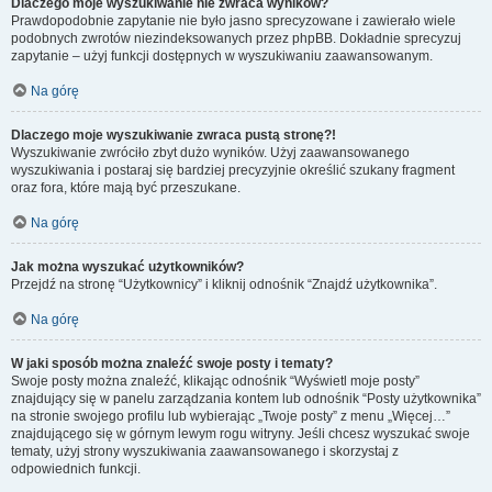
Dlaczego moje wyszukiwanie nie zwraca wyników?
Prawdopodobnie zapytanie nie było jasno sprecyzowane i zawierało wiele
podobnych zwrotów niezindeksowanych przez phpBB. Dokładnie sprecyzuj
zapytanie – użyj funkcji dostępnych w wyszukiwaniu zaawansowanym.
Na górę
Dlaczego moje wyszukiwanie zwraca pustą stronę?!
Wyszukiwanie zwróciło zbyt dużo wyników. Użyj zaawansowanego
wyszukiwania i postaraj się bardziej precyzyjnie określić szukany fragment
oraz fora, które mają być przeszukane.
Na górę
Jak można wyszukać użytkowników?
Przejdź na stronę “Użytkownicy” i kliknij odnośnik “Znajdź użytkownika”.
Na górę
W jaki sposób można znaleźć swoje posty i tematy?
Swoje posty można znaleźć, klikając odnośnik “Wyświetl moje posty”
znajdujący się w panelu zarządzania kontem lub odnośnik “Posty użytkownika”
na stronie swojego profilu lub wybierając „Twoje posty” z menu „Więcej…”
znajdującego się w górnym lewym rogu witryny. Jeśli chcesz wyszukać swoje
tematy, użyj strony wyszukiwania zaawansowanego i skorzystaj z
odpowiednich funkcji.