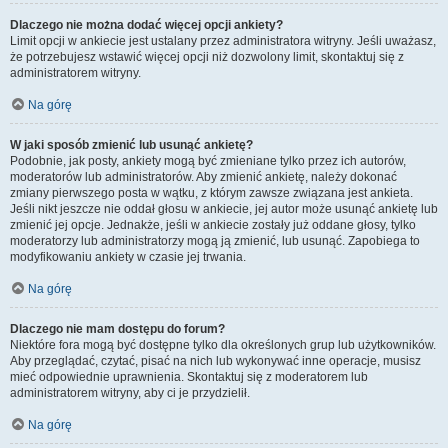
Dlaczego nie można dodać więcej opcji ankiety?
Limit opcji w ankiecie jest ustalany przez administratora witryny. Jeśli uważasz,
że potrzebujesz wstawić więcej opcji niż dozwolony limit, skontaktuj się z
administratorem witryny.
Na górę
W jaki sposób zmienić lub usunąć ankietę?
Podobnie, jak posty, ankiety mogą być zmieniane tylko przez ich autorów,
moderatorów lub administratorów. Aby zmienić ankietę, należy dokonać
zmiany pierwszego posta w wątku, z którym zawsze związana jest ankieta.
Jeśli nikt jeszcze nie oddał głosu w ankiecie, jej autor może usunąć ankietę lub
zmienić jej opcje. Jednakże, jeśli w ankiecie zostały już oddane głosy, tylko
moderatorzy lub administratorzy mogą ją zmienić, lub usunąć. Zapobiega to
modyfikowaniu ankiety w czasie jej trwania.
Na górę
Dlaczego nie mam dostępu do forum?
Niektóre fora mogą być dostępne tylko dla określonych grup lub użytkowników.
Aby przeglądać, czytać, pisać na nich lub wykonywać inne operacje, musisz
mieć odpowiednie uprawnienia. Skontaktuj się z moderatorem lub
administratorem witryny, aby ci je przydzielił.
Na górę