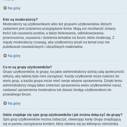
Na górę
Kim są moderatorzy?
Moderatorzy są użytkownikami albo też grupami użytkowników, których
zadaniem jest codzienne przeglądanie forów. Mają oni możliwość zmiany
treści lub usuwania postów, a także blokowania, odblokowywania,
przenoszenia, usuwania i dzielenia tematów na forum, które moderują. Z
reguły moderatorzy czuwają, aby użytkownicy pisali na temat oraz nie
publikowali niewłaściwych i obraźliwych materiałów.
Na górę
Co to są grupy użytkowników?
Grupy użytkowników, to grupy, na jakie administratorzy dzielą całą społeczność
witryny, aby łatwiej było nimi zarządzać. Każdy użytkownik może należeć do
wielu grup, a każda grupa może mieć swoje własne uprawnienia. Dzięki temu
administratorzy mogą łatwo zmieniać uprawnienia wielu użytkowników naraz,
nadawać uprawnienia moderatora lub dawać dostęp użytkownikom do
prywatnego forum.
Na górę
Gdzie znajduje się spis grup użytkowników i jak można dołączyć do grupy?
Spis grup użytkowników można zobaczyć, otwierając kartę
Grupy
znajdującą
się w panelu zarządzania kontem, który otwiera się po kliknięciu odnośnika