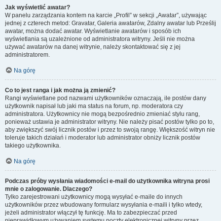
Jak wyświetlić awatar?
W panelu zarządzania kontem na karcie „Profil” w sekcji „Awatar”, używając
jednej z czterech metod: Gravatar, Galeria awatarów, Zdalny awatar lub Prześlij
awatar, można dodać awatar. Wyświetlanie awatarów i sposób ich
wyświetlania są uzależnione od administratora witryny. Jeśli nie można
używać awatarów na danej witrynie, należy skontaktować się z jej
administratorem.
Na górę
Co to jest ranga i jak można ją zmienić?
Rangi wyświetlane pod nazwami użytkowników oznaczają, ile postów dany
użytkownik napisał lub jaki ma status na forum, np. moderatora czy
administratora. Użytkownicy nie mogą bezpośrednio zmieniać stylu rang,
ponieważ ustawia je administrator witryny. Nie należy pisać postów tylko po to,
aby zwiększyć swój licznik postów i przez to swoją rangę. Większość witryn nie
toleruje takich działań i moderator lub administrator obniży licznik postów
takiego użytkownika.
Na górę
Podczas próby wysłania wiadomości e-mail do użytkownika witryna prosi
mnie o zalogowanie. Dlaczego?
Tylko zarejestrowani użytkownicy mogą wysyłać e-maile do innych
użytkowników przez wbudowany formularz wysyłania e-maili i tylko wtedy,
jeżeli administrator włączył tę funkcję. Ma to zabezpieczać przed
nieprawidłowym używaniem systemu poczty elektronicznej witryny przez