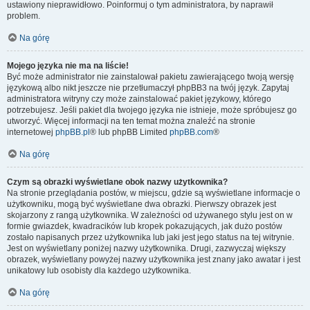
ustawiony nieprawidłowo. Poinformuj o tym administratora, by naprawił
problem.
Na górę
Mojego języka nie ma na liście!
Być może administrator nie zainstalował pakietu zawierającego twoją wersję
językową albo nikt jeszcze nie przetłumaczył phpBB3 na twój język. Zapytaj
administratora witryny czy może zainstalować pakiet językowy, którego
potrzebujesz. Jeśli pakiet dla twojego języka nie istnieje, może spróbujesz go
utworzyć. Więcej informacji na ten temat można znaleźć na stronie
internetowej
phpBB.pl
® lub phpBB Limited
phpBB.com
®
Na górę
Czym są obrazki wyświetlane obok nazwy użytkownika?
Na stronie przeglądania postów, w miejscu, gdzie są wyświetlane informacje o
użytkowniku, mogą być wyświetlane dwa obrazki. Pierwszy obrazek jest
skojarzony z rangą użytkownika. W zależności od używanego stylu jest on w
formie gwiazdek, kwadracików lub kropek pokazujących, jak dużo postów
zostało napisanych przez użytkownika lub jaki jest jego status na tej witrynie.
Jest on wyświetlany poniżej nazwy użytkownika. Drugi, zazwyczaj większy
obrazek, wyświetlany powyżej nazwy użytkownika jest znany jako awatar i jest
unikatowy lub osobisty dla każdego użytkownika.
Na górę