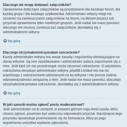
Dlaczego nie mogę dodawać załączników?
Uprawnienia dotyczące załączników są przydzielane dla każdego forum, dla
każdej grupy i dla każdego użytkownika. Administrator witryny mógł nie
zezwolić na zamieszczanie załączników na forum, na którym piszesz lub
przyznał uprawnienia tylko niektórym grupom. Jeśli nadal nie masz jasności,
dlaczego nie możesz zamieszczać załączników, skontaktuj się z
administratorem witryny.
Na górę
Dlaczego otrzymałem/otrzymałam ostrzeżenie?
Każdy administrator witryny ma swoje zasady i regulaminy obowiązujące na
danej witrynie. Są one opublikowane i administrator zaleca zapoznanie się z
nimi. Jeśli ktoś ich nie przestrzegał, może otrzymać ostrzeżenie. O udzieleniu
ostrzeżenia decyduje administrator witryny. phpBB Limited nie ma nic
wspólnego z ostrzeżeniami udzielanymi na tej witrynie i nie ponosi żadnej
odpowiedzialności związanej z nimi. Jeśli nadal nie masz jasności, dlaczego
otrzymałeś/otrzymałaś ostrzeżenie, skontaktuj się z administratorem witryny.
Na górę
W jaki sposób można zgłosić posty moderatorowi?
Jeśli administrator na to zezwolił, w prawym górnym rogu treści posta, który
chcesz zgłosić, powinien być widoczny odpowiedni przycisk. Naciśnięcie tego
przycisku spowoduje przeniesienie cię do formularza, który po jego
wypełnieniu umożliwi wysłanie zgłoszenia.