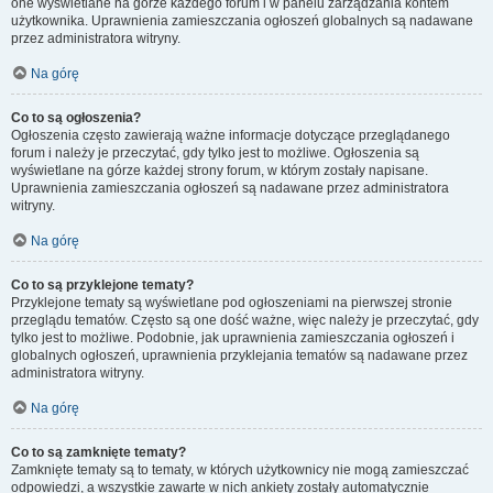
one wyświetlane na górze każdego forum i w panelu zarządzania kontem
użytkownika. Uprawnienia zamieszczania ogłoszeń globalnych są nadawane
przez administratora witryny.
Na górę
Co to są ogłoszenia?
Ogłoszenia często zawierają ważne informacje dotyczące przeglądanego
forum i należy je przeczytać, gdy tylko jest to możliwe. Ogłoszenia są
wyświetlane na górze każdej strony forum, w którym zostały napisane.
Uprawnienia zamieszczania ogłoszeń są nadawane przez administratora
witryny.
Na górę
Co to są przyklejone tematy?
Przyklejone tematy są wyświetlane pod ogłoszeniami na pierwszej stronie
przeglądu tematów. Często są one dość ważne, więc należy je przeczytać, gdy
tylko jest to możliwe. Podobnie, jak uprawnienia zamieszczania ogłoszeń i
globalnych ogłoszeń, uprawnienia przyklejania tematów są nadawane przez
administratora witryny.
Na górę
Co to są zamknięte tematy?
Zamknięte tematy są to tematy, w których użytkownicy nie mogą zamieszczać
odpowiedzi, a wszystkie zawarte w nich ankiety zostały automatycznie