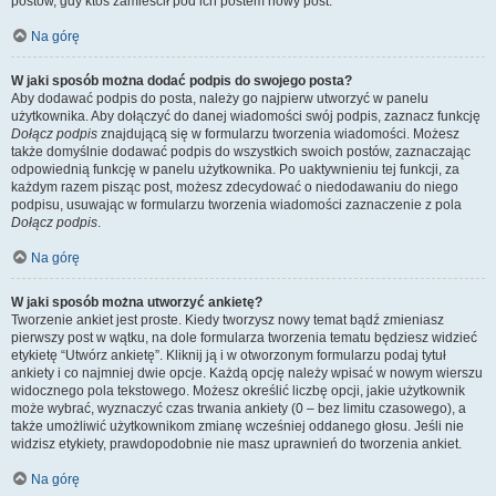
postów, gdy ktoś zamieścił pod ich postem nowy post.
Na górę
W jaki sposób można dodać podpis do swojego posta?
Aby dodawać podpis do posta, należy go najpierw utworzyć w panelu
użytkownika. Aby dołączyć do danej wiadomości swój podpis, zaznacz funkcję
Dołącz podpis
znajdującą się w formularzu tworzenia wiadomości. Możesz
także domyślnie dodawać podpis do wszystkich swoich postów, zaznaczając
odpowiednią funkcję w panelu użytkownika. Po uaktywnieniu tej funkcji, za
każdym razem pisząc post, możesz zdecydować o niedodawaniu do niego
podpisu, usuwając w formularzu tworzenia wiadomości zaznaczenie z pola
Dołącz podpis
.
Na górę
W jaki sposób można utworzyć ankietę?
Tworzenie ankiet jest proste. Kiedy tworzysz nowy temat bądź zmieniasz
pierwszy post w wątku, na dole formularza tworzenia tematu będziesz widzieć
etykietę “Utwórz ankietę”. Kliknij ją i w otworzonym formularzu podaj tytuł
ankiety i co najmniej dwie opcje. Każdą opcję należy wpisać w nowym wierszu
widocznego pola tekstowego. Możesz określić liczbę opcji, jakie użytkownik
może wybrać, wyznaczyć czas trwania ankiety (0 – bez limitu czasowego), a
także umożliwić użytkownikom zmianę wcześniej oddanego głosu. Jeśli nie
widzisz etykiety, prawdopodobnie nie masz uprawnień do tworzenia ankiet.
Na górę