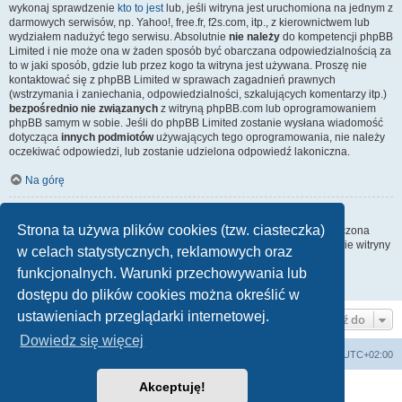
wykonaj sprawdzenie
kto to jest
lub, jeśli witryna jest uruchomiona na jednym z
darmowych serwisów, np. Yahoo!, free.fr, f2s.com, itp., z kierownictwem lub
wydziałem nadużyć tego serwisu. Absolutnie
nie należy
do kompetencji phpBB
Limited i nie może ona w żaden sposób być obarczana odpowiedzialnością za
to w jaki sposób, gdzie lub przez kogo ta witryna jest używana. Proszę nie
kontaktować się z phpBB Limited w sprawach zagadnień prawnych
(wstrzymania i zaniechania, odpowiedzialności, szkalujących komentarzy itp.)
bezpośrednio nie związanych
z witryną phpBB.com lub oprogramowaniem
phpBB samym w sobie. Jeśli do phpBB Limited zostanie wysłana wiadomość
dotycząca
innych podmiotów
używających tego oprogramowania, nie należy
oczekiwać odpowiedzi, lub zostanie udzielona odpowiedź lakoniczna.
Na górę
Jak nawiązać kontakt z administratorem witryny?
Strona ta używa plików cookies (tzw. ciasteczka)
Wszyscy użytkownicy witryny mogą używać – jeśli funkcja ta jest włączona
przez administratora witryny – formularza „Kontakt z nami”. Członkowie witryny
w celach statystycznych, reklamowych oraz
mogą także używać odnośnika „Zespół administracyjny”.
funkcjonalnych. Warunki przechowywania lub
Na górę
dostępu do plików cookies można określić w
ustawieniach przeglądarki internetowej.
Przejdź do
Dowiedz się więcej
arkadia.rpg.pl
Forum
Strefa czasowa
UTC+02:00
Akceptuję!
Technologię dostarcza
phpBB
® Forum Software © phpBB Limited