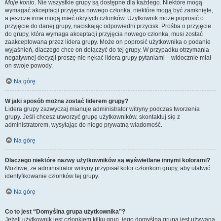
Moje konto
. Nie wszystkie grupy są dostępne dla każdego. Niektóre mogą
wymagać akceptacji przyjęcia nowego członka, niektóre mogą być zamknięte,
a jeszcze inne mogą mieć ukrytych członków. Użytkownik może poprosić o
przyjęcie do danej grupy, naciskając odpowiedni przycisk. Prośba o przyjęcie
do grupy, która wymaga akceptacji przyjęcia nowego członka, musi zostać
zaakceptowana przez lidera grupy. Może on poprosić użytkownika o podanie
wyjaśnień, dlaczego chce on dołączyć do tej grupy. W przypadku otrzymania
negatywnej decyzji proszę nie nękać lidera grupy pytaniami – widocznie miał
on swoje powody.
Na górę
W jaki sposób można zostać liderem grupy?
Lidera grupy zazwyczaj mianuje administrator witryny podczas tworzenia
grupy. Jeśli chcesz utworzyć grupę użytkowników, skontaktuj się z
administratorem, wysyłając do niego prywatną wiadomość.
Na górę
Dlaczego niektóre nazwy użytkowników są wyświetlane innymi kolorami?
Możliwe, że administrator witryny przypisał kolor członkom grupy, aby ułatwić
identyfikowanie członków tej grupy.
Na górę
Co to jest “Domyślna grupa użytkownika”?
Jeżeli użytkownik jest członkiem kilku grup, jego domyślna grupa jest używana