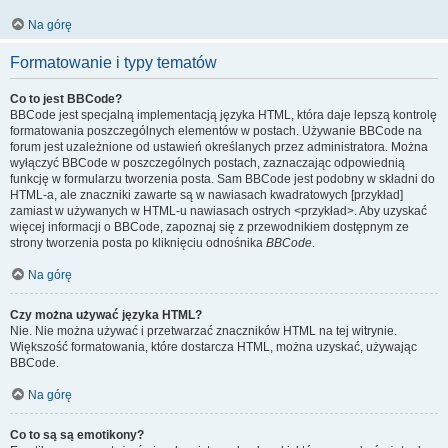
Na górę
Formatowanie i typy tematów
Co to jest BBCode?
BBCode jest specjalną implementacją języka HTML, która daje lepszą kontrolę
formatowania poszczególnych elementów w postach. Używanie BBCode na
forum jest uzależnione od ustawień określanych przez administratora. Można
wyłączyć BBCode w poszczególnych postach, zaznaczając odpowiednią
funkcję w formularzu tworzenia posta. Sam BBCode jest podobny w składni do
HTML-a, ale znaczniki zawarte są w nawiasach kwadratowych [przykład]
zamiast w używanych w HTML-u nawiasach ostrych <przykład>. Aby uzyskać
więcej informacji o BBCode, zapoznaj się z przewodnikiem dostępnym ze
strony tworzenia posta po kliknięciu odnośnika
BBCode
.
Na górę
Czy można używać języka HTML?
Nie. Nie można używać i przetwarzać znaczników HTML na tej witrynie.
Większość formatowania, które dostarcza HTML, można uzyskać, używając
BBCode.
Na górę
Co to są są emotikony?