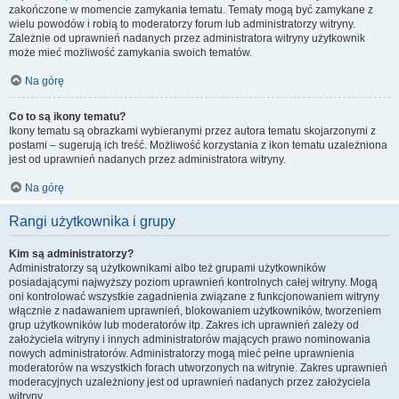
zakończone w momencie zamykania tematu. Tematy mogą być zamykane z
wielu powodów i robią to moderatorzy forum lub administratorzy witryny.
Zależnie od uprawnień nadanych przez administratora witryny użytkownik
może mieć możliwość zamykania swoich tematów.
Na górę
Co to są ikony tematu?
Ikony tematu są obrazkami wybieranymi przez autora tematu skojarzonymi z
postami – sugerują ich treść. Możliwość korzystania z ikon tematu uzależniona
jest od uprawnień nadanych przez administratora witryny.
Na górę
Rangi użytkownika i grupy
Kim są administratorzy?
Administratorzy są użytkownikami albo też grupami użytkowników
posiadającymi najwyższy poziom uprawnień kontrolnych całej witryny. Mogą
oni kontrolować wszystkie zagadnienia związane z funkcjonowaniem witryny
włącznie z nadawaniem uprawnień, blokowaniem użytkowników, tworzeniem
grup użytkowników lub moderatorów itp. Zakres ich uprawnień zależy od
założyciela witryny i innych administratorów mających prawo nominowania
nowych administratorów. Administratorzy mogą mieć pełne uprawnienia
moderatorów na wszystkich forach utworzonych na witrynie. Zakres uprawnień
moderacyjnych uzależniony jest od uprawnień nadanych przez założyciela
witryny.