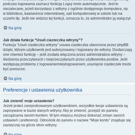
podczas logowania zaznacz funkcję
Loguj mnie automatycznie
. Jest to
niezalecane, jeżeli korzystasz z witryny z ogólnie dostępnego komputera, np.
w bibliotece, kawiarence internetowej, sali komputerowej w szkole lub na
uczelni itp. Jeśli nie widzisz tej funkcji, oznacza to, że administrator ją wyłączył.
Na górę
Jak działa funkcja “Usuń ciasteczka witryny”?
Funkcja “Usuń ciasteczka witryny” usuwa ciasteczka utworzone przez phpBB
dzięki, którym użytkownik jest autoryzowany i logowany do witryny. Dostarczają
one również funkcję – jeśli została włączona przez administratora witryny –
śledzenia przeczytanych i nieprzeczytanych przez użytkownika postów. Jeśli
występują problemy z logowaniem/wylogowaniem, usunięcie ciasteczek może
być pomocne.
Na górę
Preferencje i ustawienia użytkownika
Jak zmienić moje ustawienia?
Jeżeli jesteś zarejestrowanym użytkownikiem, wszystkie twoje ustawienia są
zapisywane w bazie danych witryny. Aby je zmienić, przejdź do panelu
zarządzania swoim kontem. W tym miejscu możesz dokonać zmian swoich
ustawień i preferencji. Odnośnik do panelu o nazwie “Moje konto” znajduje się
zazwyczaj na górze stron witryny.
Na górę