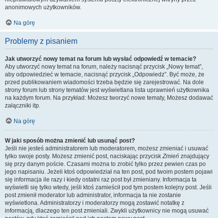
anonimowych użytkowników.
Na górę
Problemy z pisaniem
Jak utworzyć nowy temat na forum lub wysłać odpowiedź w temacie?
Aby utworzyć nowy temat na forum, należy nacisnąć przycisk „Nowy temat”,
aby odpowiedzieć w temacie, nacisnąć przycisk „Odpowiedz”. Być może, że
przed publikowaniem wiadomości trzeba będzie się zarejestrować. Na dole
strony forum lub strony tematów jest wyświetlana lista uprawnień użytkownika
na każdym forum. Na przykład: Możesz tworzyć nowe tematy, Możesz dodawać
załączniki itp.
Na górę
W jaki sposób można zmienić lub usunąć post?
Jeśli nie jesteś administratorem lub moderatorem, możesz zmieniać i usuwać
tylko swoje posty. Możesz zmienić post, naciskając przycisk
Zmień
znajdujący
się przy danym poście. Czasami można to zrobić tylko przez pewien czas po
jego napisaniu. Jeżeli ktoś odpowiedział na ten post, pod twoim postem pojawi
się informacja ile razy i kiedy ostatni raz post był zmieniany. Informacja ta
wyświetli się tylko wtedy, jeśli ktoś zamieścił pod tym postem kolejny post. Jeśli
post zmienił moderator lub administrator, informacja ta nie zostanie
wyświetlona. Administratorzy i moderatorzy mogą zostawić notatkę z
informacją, dlaczego ten post zmieniali. Zwykli użytkownicy nie mogą usuwać