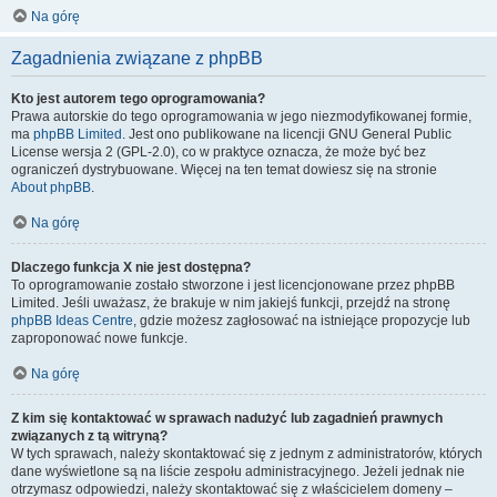
Na górę
Zagadnienia związane z phpBB
Kto jest autorem tego oprogramowania?
Prawa autorskie do tego oprogramowania w jego niezmodyfikowanej formie,
ma
phpBB Limited
. Jest ono publikowane na licencji GNU General Public
License wersja 2 (GPL-2.0), co w praktyce oznacza, że może być bez
ograniczeń dystrybuowane. Więcej na ten temat dowiesz się na stronie
About phpBB
.
Na górę
Dlaczego funkcja X nie jest dostępna?
To oprogramowanie zostało stworzone i jest licencjonowane przez phpBB
Limited. Jeśli uważasz, że brakuje w nim jakiejś funkcji, przejdź na stronę
phpBB Ideas Centre
, gdzie możesz zagłosować na istniejące propozycje lub
zaproponować nowe funkcje.
Na górę
Z kim się kontaktować w sprawach nadużyć lub zagadnień prawnych
związanych z tą witryną?
W tych sprawach, należy skontaktować się z jednym z administratorów, których
dane wyświetlone są na liście zespołu administracyjnego. Jeżeli jednak nie
otrzymasz odpowiedzi, należy skontaktować się z właścicielem domeny –