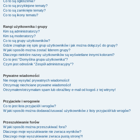
Co to są ogłoszenia?
Co to są przyklejone tematy?
Co to są zamknięte tematy?
Co to są ikony tematu?
Rangi użytkownika i grupy
Kim są administratorzy?
Kim są moderatorzy?
Co to są grupy użytkowników?
Gdzie znajduje się spis grup użytkowników i jak można dołączyć do grupy?
W jaki sposób można zostać liderem grupy?
Dlaczego niektóre nazwy użytkowników są wyświetlane innymi kolorami?
Co to jest “Domyślna grupa użytkownika”?
Czym jest odnośnik “Zespół administracyjny”?
Prywatne wiadomości
Nie mogę wysyłać prywatnych wiadomości!
Otrzymuję niechciane prywatne wiadomości!
Otrzymałem/otrzymałam spam lub obraźliwy e-mail od kogoś z tej witryny!
Przyjaciele i wrogowie
Co to jest lista przyjaciół i wrogów?
W jaki sposób można dodawać/usuwać użytkowników z listy przyjaciół lub wrogów?
Przeszukiwanie forów
W jaki sposób można przeszukiwać fora?
Dlaczego moje wyszukiwanie nie zwraca wyników?
Dlaczego moje wyszukiwanie zwraca pustą stronę?!