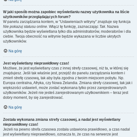
W jaki sposób można zapobiec wyświetlaniu nazwy użytkownika na liście
użytkowników przeglądających forum?
W panelu zarządzania kontem, w “Ustawieniach witryny” znajduje się funkcja
Nie pokazuj statusu online
. Włącz tę funkcję, zaznaczając
Tak
. Nazwa
użytkownika będzie wyświetlana tylko dla administratorów, moderatorów i dla
ciebie. Twoja obecność na witrynie będzie wykazana w liczbie ukrytych
użytkowników.
Na górę
Jest wyświetlany nieprawidłowy czas!
Możliwe, że jest wyświetlany czas z innej strefy czasowej, niż ta, w której się
znajdujesz. Jeśli tak właśnie jest, przejdź do panelu zarządzania kontem i
zmień strefę czasową, tak aby była zgodna z twoim miejscem pobytu. Np.
Europa centralna, Afryka, czy Nowa Zelandia. Zmiana strefy czasowej, tak jak i
większości ustawień, może zostać wykonana tylko przez zarejestrowanych
użytkowników. Jeżeli nie jesteś zarejestrowanym użytkownikiem – teraz jest
dobry moment, by się zarejestrować.
Na górę
Została wykonana zmiana strefy czasowej, a nadal jest wyświetlany
nieprawidłowy czas!
Jeżeli na pewno strefa czasowa została ustawiona prawidłowo, a czas nadal
jest wyświetlany nieprawidłowo, oznacza to, że czas na serwerze jest