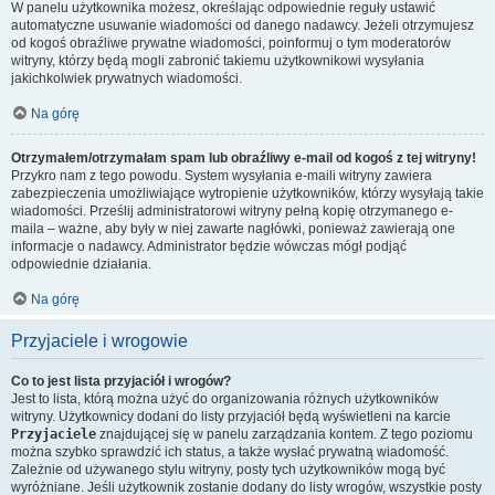
W panelu użytkownika możesz, określając odpowiednie reguły ustawić
automatyczne usuwanie wiadomości od danego nadawcy. Jeżeli otrzymujesz
od kogoś obraźliwe prywatne wiadomości, poinformuj o tym moderatorów
witryny, którzy będą mogli zabronić takiemu użytkownikowi wysyłania
jakichkolwiek prywatnych wiadomości.
Na górę
Otrzymałem/otrzymałam spam lub obraźliwy e-mail od kogoś z tej witryny!
Przykro nam z tego powodu. System wysyłania e-maili witryny zawiera
zabezpieczenia umożliwiające wytropienie użytkowników, którzy wysyłają takie
wiadomości. Prześlij administratorowi witryny pełną kopię otrzymanego e-
maila – ważne, aby były w niej zawarte nagłówki, ponieważ zawierają one
informacje o nadawcy. Administrator będzie wówczas mógł podjąć
odpowiednie działania.
Na górę
Przyjaciele i wrogowie
Co to jest lista przyjaciół i wrogów?
Jest to lista, którą można użyć do organizowania różnych użytkowników
witryny. Użytkownicy dodani do listy przyjaciół będą wyświetleni na karcie
Przyjaciele
znajdującej się w panelu zarządzania kontem. Z tego poziomu
można szybko sprawdzić ich status, a także wysłać prywatną wiadomość.
Zależnie od używanego stylu witryny, posty tych użytkowników mogą być
wyróżniane. Jeśli użytkownik zostanie dodany do listy wrogów, wszystkie posty