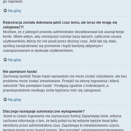
go naprawić.
Na górę
Rejestracja została dokonana jakiś czas temu, ale teraz nie mogę się
zalogować?!
Możliwe, że z jakiegoś powodu administrator dezaktywował lub usunął twoje
konto. Wiele witryn, aby zmniejszyć rozmiar bazy danych, cyklicznie usuwa
użytkowników, którzy nic nie pisali przez dłuższy czas. Jeśli tak się stało,
spróbuj zarejestrować się ponownie i bądź bardziej aktywnym i
zaangażowanym w dyskusje użytkownikiem.
Na górę
Nie pamiętam hasła!
Zachowaj spokój! Twoje hasło wprawdzie nie może zostać odzyskane, ale bez
problemu może zostać zresetowane. Przejdź na stronę logowania i kliknij
odnośnik “Nie pamiętam hasła”. Postępuj zgodnie z instrukcjami, a
prawdopodobnie niedługo znów będziesz móc się zalogować.
Na górę
Dlaczego następuje automatyczne wylogowanie?
Jeżeli w czasie logowania nie zaznaczysz funkcji
Zapamiętaj mnie
, witryna
zachowa informację o tym, że twój pobyt na tej witrynie będzie trwał tylko
określony przez administratora czas. Zapobiega to niewłaściwemu użyciu
twojego konta przez kogoś innego. Aby pozostać zalogowanym/zalogowaną,