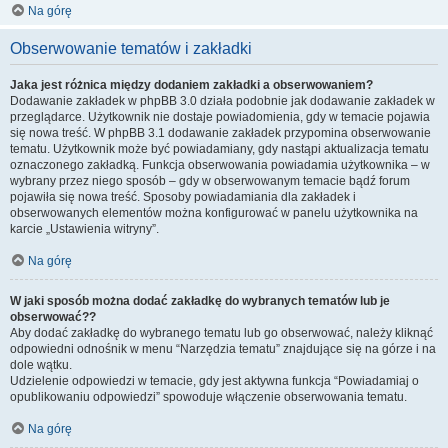
Na górę
Obserwowanie tematów i zakładki
Jaka jest różnica między dodaniem zakładki a obserwowaniem?
Dodawanie zakładek w phpBB 3.0 działa podobnie jak dodawanie zakładek w
przeglądarce. Użytkownik nie dostaje powiadomienia, gdy w temacie pojawia
się nowa treść. W phpBB 3.1 dodawanie zakładek przypomina obserwowanie
tematu. Użytkownik może być powiadamiany, gdy nastąpi aktualizacja tematu
oznaczonego zakładką. Funkcja obserwowania powiadamia użytkownika – w
wybrany przez niego sposób – gdy w obserwowanym temacie bądź forum
pojawiła się nowa treść. Sposoby powiadamiania dla zakładek i
obserwowanych elementów można konfigurować w panelu użytkownika na
karcie „Ustawienia witryny”.
Na górę
W jaki sposób można dodać zakładkę do wybranych tematów lub je
obserwować??
Aby dodać zakładkę do wybranego tematu lub go obserwować, należy kliknąć
odpowiedni odnośnik w menu “Narzędzia tematu” znajdujące się na górze i na
dole wątku.
Udzielenie odpowiedzi w temacie, gdy jest aktywna funkcja “Powiadamiaj o
opublikowaniu odpowiedzi” spowoduje włączenie obserwowania tematu.
Na górę