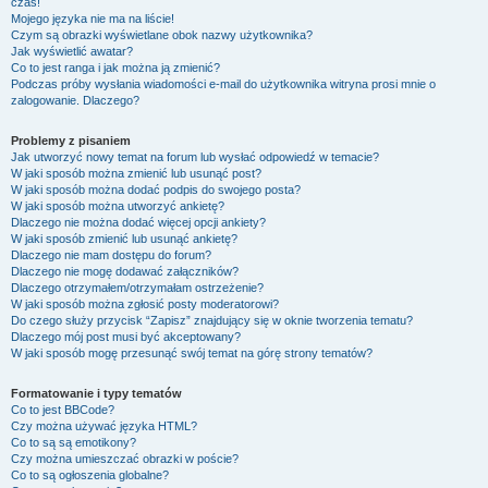
czas!
Mojego języka nie ma na liście!
Czym są obrazki wyświetlane obok nazwy użytkownika?
Jak wyświetlić awatar?
Co to jest ranga i jak można ją zmienić?
Podczas próby wysłania wiadomości e-mail do użytkownika witryna prosi mnie o
zalogowanie. Dlaczego?
Problemy z pisaniem
Jak utworzyć nowy temat na forum lub wysłać odpowiedź w temacie?
W jaki sposób można zmienić lub usunąć post?
W jaki sposób można dodać podpis do swojego posta?
W jaki sposób można utworzyć ankietę?
Dlaczego nie można dodać więcej opcji ankiety?
W jaki sposób zmienić lub usunąć ankietę?
Dlaczego nie mam dostępu do forum?
Dlaczego nie mogę dodawać załączników?
Dlaczego otrzymałem/otrzymałam ostrzeżenie?
W jaki sposób można zgłosić posty moderatorowi?
Do czego służy przycisk “Zapisz” znajdujący się w oknie tworzenia tematu?
Dlaczego mój post musi być akceptowany?
W jaki sposób mogę przesunąć swój temat na górę strony tematów?
Formatowanie i typy tematów
Co to jest BBCode?
Czy można używać języka HTML?
Co to są są emotikony?
Czy można umieszczać obrazki w poście?
Co to są ogłoszenia globalne?