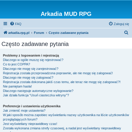
Arkadia MUD RPG
FAQ
Zaloguj się
S
arkadia.rpg.pl
Forum
Często zadawane pytania
z
Często zadawane pytania
u
k
Problemy z logowaniem i rejestracją
Dlaczego w ogóle muszę się rejestrować?
a
Co to jest COPPA?
j
Dlaczego nie mogę się zarejestrować?
Rejestracja została przeprowadzona poprawnie, ale nie mogę się zalogować!
Dlaczego nie mogę się zalogować?
Rejestracja została dokonana jakiś czas temu, ale teraz nie mogę się zalogować?!
Nie pamiętam hasła!
Dlaczego następuje automatyczne wylogowanie?
Jak działa funkcja “Usuń ciasteczka witryny”?
Preferencje i ustawienia użytkownika
Jak zmienić moje ustawienia?
W jaki sposób można zapobiec wyświetlaniu nazwy użytkownika na liście użytkowników
przeglądających forum?
Jest wyświetlany nieprawidłowy czas!
Została wykonana zmiana strefy czasowej, a nadal jest wyświetlany nieprawidłowy