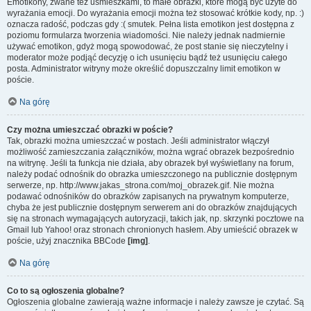
Emotikony, zwane też uśmieszkami, to małe obrazki, które mogą być użyte do
wyrażania emocji. Do wyrażania emocji można też stosować krótkie kody, np. :)
oznacza radość, podczas gdy :( smutek. Pełna lista emotikon jest dostępna z
poziomu formularza tworzenia wiadomości. Nie należy jednak nadmiernie
używać emotikon, gdyż mogą spowodować, że post stanie się nieczytelny i
moderator może podjąć decyzję o ich usunięciu bądź też usunięciu całego
posta. Administrator witryny może określić dopuszczalny limit emotikon w
poście.
Na górę
Czy można umieszczać obrazki w poście?
Tak, obrazki można umieszczać w postach. Jeśli administrator włączył
możliwość zamieszczania załączników, można wgrać obrazek bezpośrednio
na witrynę. Jeśli ta funkcja nie działa, aby obrazek był wyświetlany na forum,
należy podać odnośnik do obrazka umieszczonego na publicznie dostępnym
serwerze, np. http://www.jakas_strona.com/moj_obrazek.gif. Nie można
podawać odnośników do obrazków zapisanych na prywatnym komputerze,
chyba że jest publicznie dostępnym serwerem ani do obrazków znajdujących
się na stronach wymagających autoryzacji, takich jak, np. skrzynki pocztowe na
Gmail lub Yahoo! oraz stronach chronionych hasłem. Aby umieścić obrazek w
poście, użyj znacznika BBCode
[img]
.
Na górę
Co to są ogłoszenia globalne?
Ogłoszenia globalne zawierają ważne informacje i należy zawsze je czytać. Są