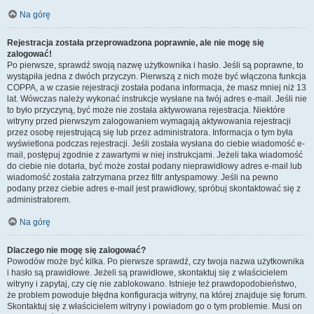
Na górę
Rejestracja została przeprowadzona poprawnie, ale nie mogę się
zalogować!
Po pierwsze, sprawdź swoją nazwę użytkownika i hasło. Jeśli są poprawne, to
wystąpiła jedna z dwóch przyczyn. Pierwszą z nich może być włączona funkcja
COPPA, a w czasie rejestracji została podana informacja, że masz mniej niż 13
lat. Wówczas należy wykonać instrukcje wysłane na twój adres e-mail. Jeśli nie
to było przyczyną, być może nie została aktywowana rejestracja. Niektóre
witryny przed pierwszym zalogowaniem wymagają aktywowania rejestracji
przez osobę rejestrującą się lub przez administratora. Informacja o tym była
wyświetlona podczas rejestracji. Jeśli została wysłana do ciebie wiadomość e-
mail, postępuj zgodnie z zawartymi w niej instrukcjami. Jeżeli taka wiadomość
do ciebie nie dotarła, być może został podany nieprawidłowy adres e-mail lub
wiadomość została zatrzymana przez filtr antyspamowy. Jeśli na pewno
podany przez ciebie adres e-mail jest prawidłowy, spróbuj skontaktować się z
administratorem.
Na górę
Dlaczego nie mogę się zalogować?
Powodów może być kilka. Po pierwsze sprawdź, czy twoja nazwa użytkownika
i hasło są prawidłowe. Jeżeli są prawidłowe, skontaktuj się z właścicielem
witryny i zapytaj, czy cię nie zablokowano. Istnieje też prawdopodobieństwo,
że problem powoduje błędna konfiguracja witryny, na której znajduje się forum.
Skontaktuj się z właścicielem witryny i powiadom go o tym problemie. Musi on