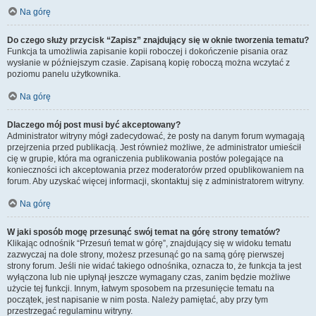
Na górę
Do czego służy przycisk “Zapisz” znajdujący się w oknie tworzenia tematu?
Funkcja ta umożliwia zapisanie kopii roboczej i dokończenie pisania oraz
wysłanie w późniejszym czasie. Zapisaną kopię roboczą można wczytać z
poziomu panelu użytkownika.
Na górę
Dlaczego mój post musi być akceptowany?
Administrator witryny mógł zadecydować, że posty na danym forum wymagają
przejrzenia przed publikacją. Jest również możliwe, że administrator umieścił
cię w grupie, która ma ograniczenia publikowania postów polegające na
konieczności ich akceptowania przez moderatorów przed opublikowaniem na
forum. Aby uzyskać więcej informacji, skontaktuj się z administratorem witryny.
Na górę
W jaki sposób mogę przesunąć swój temat na górę strony tematów?
Klikając odnośnik “Przesuń temat w górę”, znajdujący się w widoku tematu
zazwyczaj na dole strony, możesz przesunąć go na samą górę pierwszej
strony forum. Jeśli nie widać takiego odnośnika, oznacza to, że funkcja ta jest
wyłączona lub nie upłynął jeszcze wymagany czas, zanim będzie możliwe
użycie tej funkcji. Innym, łatwym sposobem na przesunięcie tematu na
początek, jest napisanie w nim posta. Należy pamiętać, aby przy tym
przestrzegać regulaminu witryny.