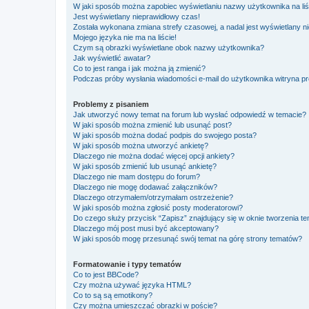
W jaki sposób można zapobiec wyświetlaniu nazwy użytkownika na li
Jest wyświetlany nieprawidłowy czas!
Została wykonana zmiana strefy czasowej, a nadal jest wyświetlany n
Mojego języka nie ma na liście!
Czym są obrazki wyświetlane obok nazwy użytkownika?
Jak wyświetlić awatar?
Co to jest ranga i jak można ją zmienić?
Podczas próby wysłania wiadomości e-mail do użytkownika witryna pr
Problemy z pisaniem
Jak utworzyć nowy temat na forum lub wysłać odpowiedź w temacie?
W jaki sposób można zmienić lub usunąć post?
W jaki sposób można dodać podpis do swojego posta?
W jaki sposób można utworzyć ankietę?
Dlaczego nie można dodać więcej opcji ankiety?
W jaki sposób zmienić lub usunąć ankietę?
Dlaczego nie mam dostępu do forum?
Dlaczego nie mogę dodawać załączników?
Dlaczego otrzymałem/otrzymałam ostrzeżenie?
W jaki sposób można zgłosić posty moderatorowi?
Do czego służy przycisk “Zapisz” znajdujący się w oknie tworzenia t
Dlaczego mój post musi być akceptowany?
W jaki sposób mogę przesunąć swój temat na górę strony tematów?
Formatowanie i typy tematów
Co to jest BBCode?
Czy można używać języka HTML?
Co to są są emotikony?
Czy można umieszczać obrazki w poście?