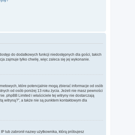
tryny?
 dostęp do dodatkowych funkcji niedostępnych dla gości, takich
a zajmuje tylko chwilę, więc zaleca się jej wykonanie.
ernetowych, które potencjalnie mogą zbierać informacje od osób
tnych od osób poniżej 13 roku życia. Jeżeli nie masz pewności
e. phpBB Limited i właściciele tej witryny nie dostarczają
ą witryną?”, a także nie są punktem kontaktowym dla
s IP lub zabronił nazwy użytkownika, którą próbujesz