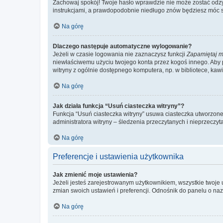
Zachowaj spokój! Twoje hasło wprawdzie nie może zostać odzys
instrukcjami, a prawdopodobnie niedługo znów będziesz móc 
Na górę
Dlaczego następuje automatyczne wylogowanie?
Jeżeli w czasie logowania nie zaznaczysz funkcji
Zapamiętaj m
niewłaściwemu użyciu twojego konta przez kogoś innego. Ab
witryny z ogólnie dostępnego komputera, np. w bibliotece, kawiar
Na górę
Jak działa funkcja “Usuń ciasteczka witryny”?
Funkcja “Usuń ciasteczka witryny” usuwa ciasteczka utworzone 
administratora witryny – śledzenia przeczytanych i nieprzec
Na górę
Preferencje i ustawienia użytkownika
Jak zmienić moje ustawienia?
Jeżeli jesteś zarejestrowanym użytkownikiem, wszystkie twoje
zmian swoich ustawień i preferencji. Odnośnik do panelu o nazw
Na górę