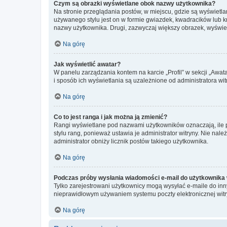
Czym są obrazki wyświetlane obok nazwy użytkownika?
Na stronie przeglądania postów, w miejscu, gdzie są wyświetl
używanego stylu jest on w formie gwiazdek, kwadracików lub kro
nazwy użytkownika. Drugi, zazwyczaj większy obrazek, wyświet
Na górę
Jak wyświetlić awatar?
W panelu zarządzania kontem na karcie „Profil” w sekcji „Awat
i sposób ich wyświetlania są uzależnione od administratora wit
Na górę
Co to jest ranga i jak można ją zmienić?
Rangi wyświetlane pod nazwami użytkowników oznaczają, ile po
stylu rang, ponieważ ustawia je administrator witryny. Nie należ
administrator obniży licznik postów takiego użytkownika.
Na górę
Podczas próby wysłania wiadomości e-mail do użytkownika 
Tylko zarejestrowani użytkownicy mogą wysyłać e-maile do inny
nieprawidłowym używaniem systemu poczty elektronicznej wit
Na górę