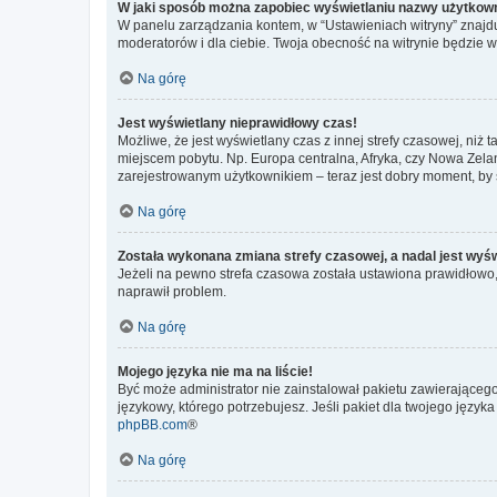
W jaki sposób można zapobiec wyświetlaniu nazwy użytkown
W panelu zarządzania kontem, w “Ustawieniach witryny” znajdu
moderatorów i dla ciebie. Twoja obecność na witrynie będzie 
Na górę
Jest wyświetlany nieprawidłowy czas!
Możliwe, że jest wyświetlany czas z innej strefy czasowej, niż 
miejscem pobytu. Np. Europa centralna, Afryka, czy Nowa Zelan
zarejestrowanym użytkownikiem – teraz jest dobry moment, by 
Na górę
Została wykonana zmiana strefy czasowej, a nadal jest wyś
Jeżeli na pewno strefa czasowa została ustawiona prawidłowo, 
naprawił problem.
Na górę
Mojego języka nie ma na liście!
Być może administrator nie zainstalował pakietu zawierającego
językowy, którego potrzebujesz. Jeśli pakiet dla twojego język
phpBB.com
®
Na górę