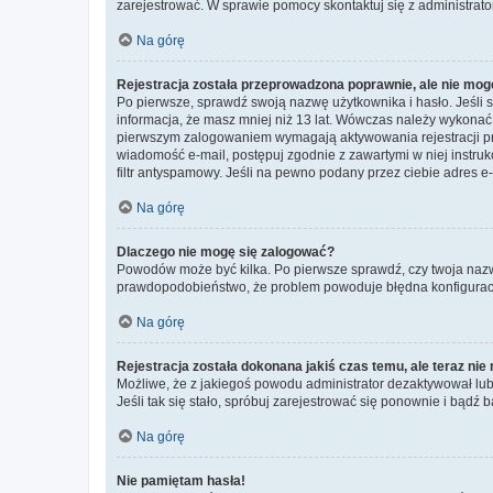
zarejestrować. W sprawie pomocy skontaktuj się z administrato
Na górę
Rejestracja została przeprowadzona poprawnie, ale nie mog
Po pierwsze, sprawdź swoją nazwę użytkownika i hasło. Jeśli 
informacja, że masz mniej niż 13 lat. Wówczas należy wykonać i
pierwszym zalogowaniem wymagają aktywowania rejestracji przez
wiadomość e-mail, postępuj zgodnie z zawartymi w niej instru
filtr antyspamowy. Jeśli na pewno podany przez ciebie adres e-
Na górę
Dlaczego nie mogę się zalogować?
Powodów może być kilka. Po pierwsze sprawdź, czy twoja nazwa u
prawdopodobieństwo, że problem powoduje błędna konfiguracja w
Na górę
Rejestracja została dokonana jakiś czas temu, ale teraz ni
Możliwe, że z jakiegoś powodu administrator dezaktywował lub u
Jeśli tak się stało, spróbuj zarejestrować się ponownie i bą
Na górę
Nie pamiętam hasła!