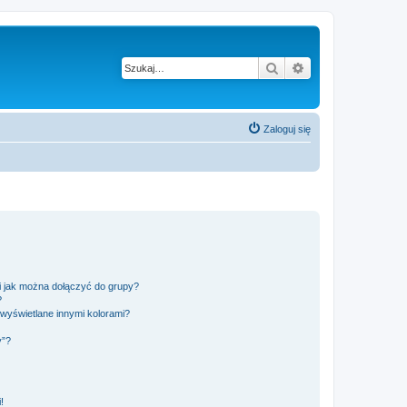
Szukaj
Wyszukiwanie z
Zaloguj się
 i jak można dołączyć do grupy?
?
wyświetlane innymi kolorami?
y”?
!