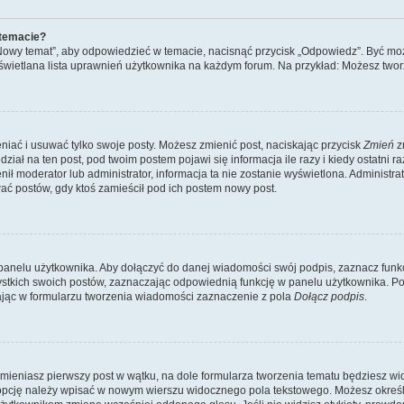
 temacie?
„Nowy temat”, aby odpowiedzieć w temacie, nacisnąć przycisk „Odpowiedz”. Być mo
wyświetlana lista uprawnień użytkownika na każdym forum. Na przykład: Możesz two
niać i usuwać tylko swoje posty. Możesz zmienić post, naciskając przycisk
Zmień
z
iał na ten post, pod twoim postem pojawi się informacja ile razy i kiedy ostatni raz
ienił moderator lub administrator, informacja ta nie zostanie wyświetlona. Administr
ać postów, gdy ktoś zamieścił pod ich postem nowy post.
panelu użytkownika. Aby dołączyć do danej wiadomości swój podpis, zaznacz funk
kich swoich postów, zaznaczając odpowiednią funkcję w panelu użytkownika. Po u
ąc w formularzu tworzenia wiadomości zaznaczenie z pola
Dołącz podpis
.
mieniasz pierwszy post w wątku, na dole formularza tworzenia tematu będziesz widzi
dą opcję należy wpisać w nowym wierszu widocznego pola tekstowego. Możesz określ