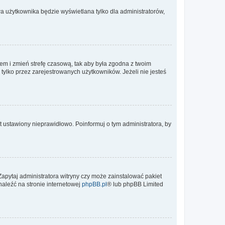
a użytkownika będzie wyświetlana tylko dla administratorów,
ontem i zmień strefę czasową, tak aby była zgodna z twoim
tylko przez zarejestrowanych użytkowników. Jeżeli nie jesteś
t ustawiony nieprawidłowo. Poinformuj o tym administratora, by
Zapytaj administratora witryny czy może zainstalować pakiet
naleźć na stronie internetowej
phpBB.pl
® lub phpBB Limited