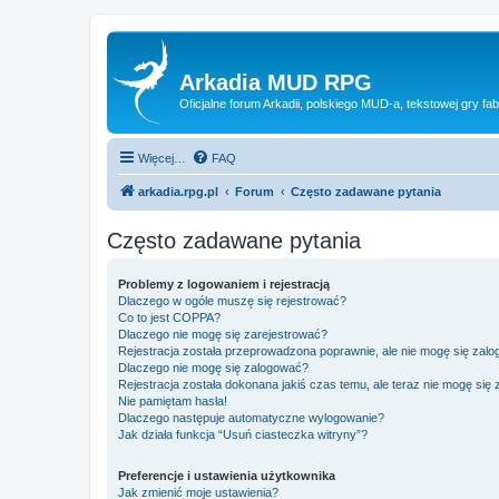
Arkadia MUD RPG
Oficjalne forum Arkadii, polskiego MUD-a, tekstowej gry fab
Więcej…
FAQ
arkadia.rpg.pl
Forum
Często zadawane pytania
Często zadawane pytania
Problemy z logowaniem i rejestracją
Dlaczego w ogóle muszę się rejestrować?
Co to jest COPPA?
Dlaczego nie mogę się zarejestrować?
Rejestracja została przeprowadzona poprawnie, ale nie mogę się zal
Dlaczego nie mogę się zalogować?
Rejestracja została dokonana jakiś czas temu, ale teraz nie mogę się
Nie pamiętam hasła!
Dlaczego następuje automatyczne wylogowanie?
Jak działa funkcja “Usuń ciasteczka witryny”?
Preferencje i ustawienia użytkownika
Jak zmienić moje ustawienia?