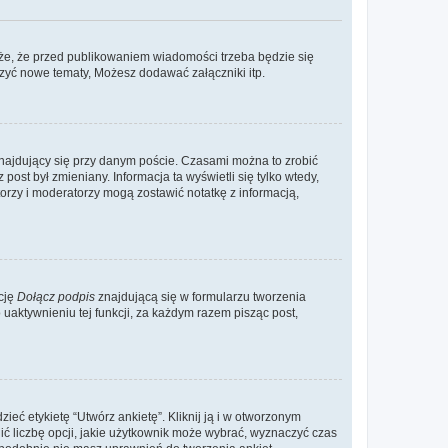
że, że przed publikowaniem wiadomości trzeba będzie się
rzyć nowe tematy, Możesz dodawać załączniki itp.
najdujący się przy danym poście. Czasami można to zrobić
 post był zmieniany. Informacja ta wyświetli się tylko wtedy,
atorzy i moderatorzy mogą zostawić notatkę z informacją,
cję
Dołącz podpis
znajdującą się w formularzu tworzenia
aktywnieniu tej funkcji, za każdym razem pisząc post,
eć etykietę “Utwórz ankietę”. Kliknij ją i w otworzonym
ić liczbę opcji, jakie użytkownik może wybrać, wyznaczyć czas