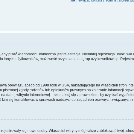
Jak nawiązać kontakt z administratorem wi
y, aby pisać wiadomości, konieczna jest rejestracja. Niemniej rejestracja umożliwia
do innych użytkowników, możliwość przypisania do grup użytkowników itp. Rejestracj
prawa obowiązującego od 1998 roku w USA, nakładającego na właścicieli stron int
ia pisemnej zgody rodziców lub opiekunów prawnych na zbieranie informacji prywa
na danej witrynie internetowej – skontaktuj się z prawnikiem, by uzyskać wyjaśnieni
 kim się kontaktować w sprawach nadużyć lub zagadnień prawnych związanych z t
ie rejestrowały się nowe osoby. Właściciel witryny mógł także zablokować twój adre