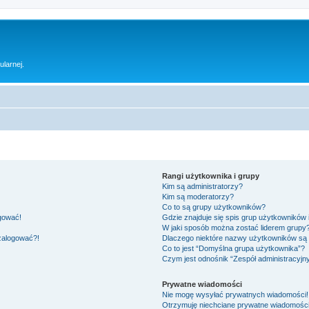
ularnej.
Rangi użytkownika i grupy
Kim są administratorzy?
Kim są moderatorzy?
Co to są grupy użytkowników?
ogować!
Gdzie znajduje się spis grup użytkowników
W jaki sposób można zostać liderem grupy
 zalogować?!
Dlaczego niektóre nazwy użytkowników są 
Co to jest “Domyślna grupa użytkownika”?
Czym jest odnośnik “Zespół administracyjn
Prywatne wiadomości
Nie mogę wysyłać prywatnych wiadomości!
Otrzymuję niechciane prywatne wiadomości