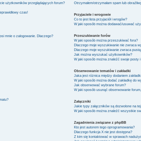
ście użytkowników przeglądających forum?
Otrzymałem/otrzymałam spam lub obraźliwy 
ieprawidłowy czas!
Przyjaciele i wrogowie
Co to jest lista przyjaciół i wrogów?
W jaki sposób można dodawać/usuwać użytk
Przeszukiwanie forów
osi mnie o zalogowanie. Dlaczego?
W jaki sposób można przeszukiwać fora?
Dlaczego moje wyszukiwanie nie zwraca w
Dlaczego moje wyszukiwanie zwraca pustą 
Jak można wyszukać użytkowników?
W jaki sposób można znaleźć swoje posty i
Obserwowanie tematów i zakładki
Jaka jest różnica między dodaniem zakład
W jaki sposób można dodać zakładkę do w
Jak obserwować wybrane forum?
W jaki sposób usunąć obserwowanie forum
ematu?
Załączniki
Jakie typy załączników są dozwolone na tej
W jaki sposób można znaleźć wszystkie swo
Zagadnienia związane z phpBB
Kto jest autorem tego oprogramowania?
Dlaczego funkcja X nie jest dostępna?
Z kim się kontaktować w sprawach nadużyć