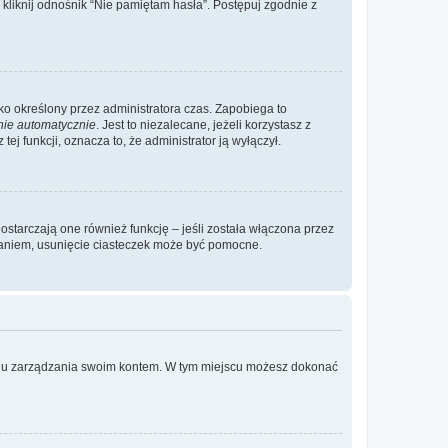
liknij odnośnik “Nie pamiętam hasła”. Postępuj zgodnie z
ylko określony przez administratora czas. Zapobiega to
nie automatycznie
. Jest to niezalecane, jeżeli korzystasz z
ej funkcji, oznacza to, że administrator ją wyłączył.
ostarczają one również funkcję – jeśli została włączona przez
waniem, usunięcie ciasteczek może być pomocne.
anelu zarządzania swoim kontem. W tym miejscu możesz dokonać