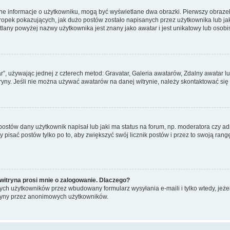
ane informacje o użytkowniku, mogą być wyświetlane dwa obrazki. Pierwszy obrazek
pek pokazujących, jak dużo postów zostało napisanych przez użytkownika lub jaki j
lany powyżej nazwy użytkownika jest znany jako awatar i jest unikatowy lub osobi
ar”, używając jednej z czterech metod: Gravatar, Galeria awatarów, Zdalny awatar 
ryny. Jeśli nie można używać awatarów na danej witrynie, należy skontaktować się 
stów dany użytkownik napisał lub jaki ma status na forum, np. moderatora czy a
y pisać postów tylko po to, aby zwiększyć swój licznik postów i przez to swoją rangę
witryna prosi mnie o zalogowanie. Dlaczego?
ch użytkowników przez wbudowany formularz wysyłania e-maili i tylko wtedy, jeżeli
ryny przez anonimowych użytkowników.