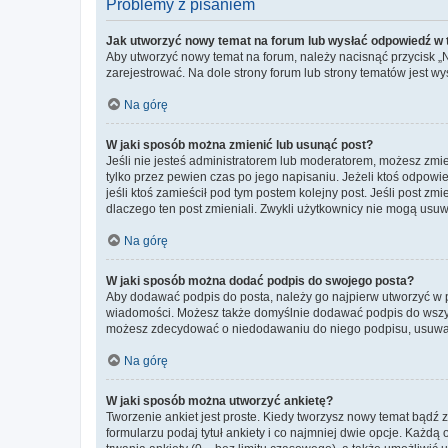
Problemy z pisaniem
Jak utworzyć nowy temat na forum lub wysłać odpowiedź w
Aby utworzyć nowy temat na forum, należy nacisnąć przycisk 
zarejestrować. Na dole strony forum lub strony tematów jest 
Na górę
W jaki sposób można zmienić lub usunąć post?
Jeśli nie jesteś administratorem lub moderatorem, możesz zmie
tylko przez pewien czas po jego napisaniu. Jeżeli ktoś odpowiedz
jeśli ktoś zamieścił pod tym postem kolejny post. Jeśli post zm
dlaczego ten post zmieniali. Zwykli użytkownicy nie mogą usuw
Na górę
W jaki sposób można dodać podpis do swojego posta?
Aby dodawać podpis do posta, należy go najpierw utworzyć w 
wiadomości. Możesz także domyślnie dodawać podpis do wszyst
możesz zdecydować o niedodawaniu do niego podpisu, usuwaj
Na górę
W jaki sposób można utworzyć ankietę?
Tworzenie ankiet jest proste. Kiedy tworzysz nowy temat bądź z
formularzu podaj tytuł ankiety i co najmniej dwie opcje. Każ