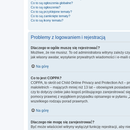
Co to są ogłoszenia globalne?
Co to są ogłoszenia?
Co to są przyklejone tematy?
Co to są zamknięte tematy?
Co to są ikony tematu?
Problemy z logowaniem i rejestracją
Dlaczego w ogóle muszę się rejestrować?
Możliwe, że nie musisz. To od administratora witryny zależy cz
jak własny awatar, wysyłanie prywatnych wiadomości i e-maili 
Na górę
Co to jest COPPA?
COPPA, to skrót od Child Online Privacy and Protection Act – 
małoletnich – mających mniej niż 13 lat – obowiązek posiadan
czy to dotyczy ciebie jako kogoś próbującego zarejestrować się 
pomocy prawnej z wyjątkiem przypadku opisanego w pytaniu „Z
wszelkiego rodzaju porad prawnych.
Na górę
Dlaczego nie mogę się zarejestrować?
Być może właściciel witryny wyłączył funkcję rejestracji, aby n