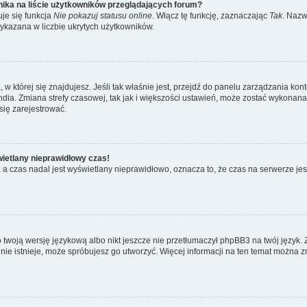
ika na liście użytkowników przeglądających forum?
je się funkcja
Nie pokazuj statusu online
. Włącz tę funkcję, zaznaczając
Tak
. Nazw
wykazana w liczbie ukrytych użytkowników.
ta, w której się znajdujesz. Jeśli tak właśnie jest, przejdź do panelu zarządzania k
dia. Zmiana strefy czasowej, tak jak i większości ustawień, może zostać wykonana 
się zarejestrować.
wietlany nieprawidłowy czas!
a czas nadal jest wyświetlany nieprawidłowo, oznacza to, że czas na serwerze jes
 twoją wersję językową albo nikt jeszcze nie przetłumaczył phpBB3 na twój język. 
a nie istnieje, może spróbujesz go utworzyć. Więcej informacji na ten temat można z