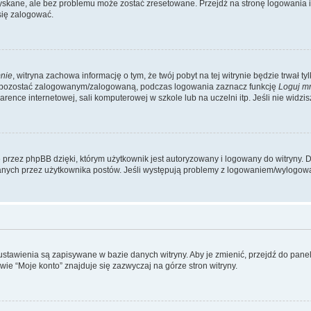
kane, ale bez problemu może zostać zresetowane. Przejdź na stronę logowania i k
się zalogować.
nie
, witryna zachowa informację o tym, że twój pobyt na tej witrynie będzie trwał t
y pozostać zalogowanym/zalogowaną, podczas logowania zaznacz funkcję
Loguj m
ence internetowej, sali komputerowej w szkole lub na uczelni itp. Jeśli nie widzisz t
przez phpBB dzięki, którym użytkownik jest autoryzowany i logowany do witryny. D
zytanych przez użytkownika postów. Jeśli występują problemy z logowaniem/wylogo
 ustawienia są zapisywane w bazie danych witryny. Aby je zmienić, przejdź do p
ie “Moje konto” znajduje się zazwyczaj na górze stron witryny.