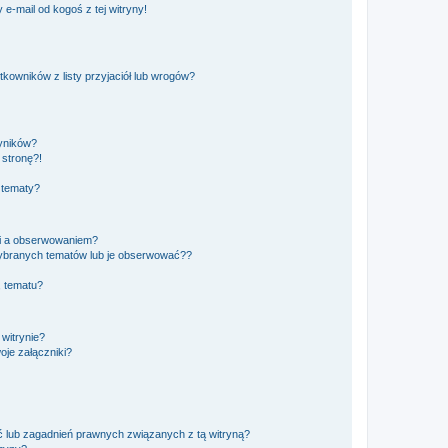
e-mail od kogoś z tej witryny!
owników z listy przyjaciół lub wrogów?
yników?
stronę?!
 tematy?
ki a obserwowaniem?
ybranych tematów lub je obserwować??
, tematu?
 witrynie?
je załączniki?
 lub zagadnień prawnych związanych z tą witryną?