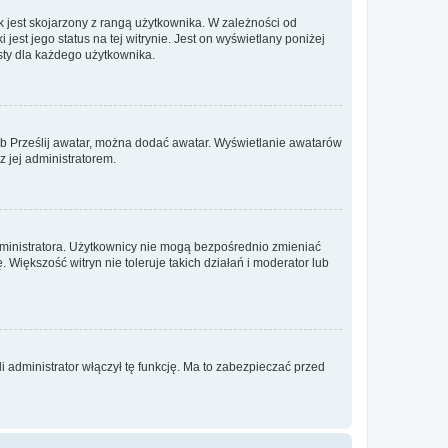
 jest skojarzony z rangą użytkownika. W zależności od
est jego status na tej witrynie. Jest on wyświetlany poniżej
sty dla każdego użytkownika.
lub Prześlij awatar, można dodać awatar. Wyświetlanie awatarów
z jej administratorem.
dministratora. Użytkownicy nie mogą bezpośrednio zmieniać
. Większość witryn nie toleruje takich działań i moderator lub
 administrator włączył tę funkcję. Ma to zabezpieczać przed