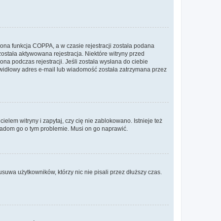
ona funkcja COPPA, a w czasie rejestracji została podana
została aktywowana rejestracja. Niektóre witryny przed
na podczas rejestracji. Jeśli została wysłana do ciebie
rawidłowy adres e-mail lub wiadomość została zatrzymana przez
lem witryny i zapytaj, czy cię nie zablokowano. Istnieje też
wiadom go o tym problemie. Musi on go naprawić.
suwa użytkowników, którzy nic nie pisali przez dłuższy czas.