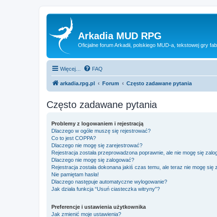
Arkadia MUD RPG
Oficjalne forum Arkadii, polskiego MUD-a, tekstowej gry fab
Więcej…
FAQ
arkadia.rpg.pl
Forum
Często zadawane pytania
Często zadawane pytania
Problemy z logowaniem i rejestracją
Dlaczego w ogóle muszę się rejestrować?
Co to jest COPPA?
Dlaczego nie mogę się zarejestrować?
Rejestracja została przeprowadzona poprawnie, ale nie mogę się zal
Dlaczego nie mogę się zalogować?
Rejestracja została dokonana jakiś czas temu, ale teraz nie mogę się
Nie pamiętam hasła!
Dlaczego następuje automatyczne wylogowanie?
Jak działa funkcja “Usuń ciasteczka witryny”?
Preferencje i ustawienia użytkownika
Jak zmienić moje ustawienia?