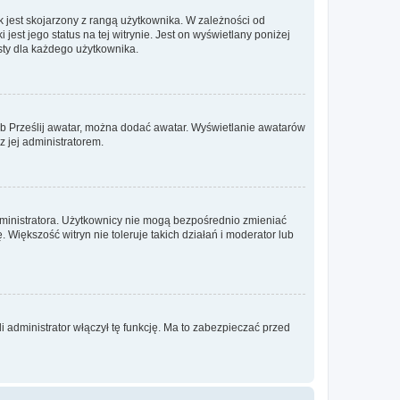
 jest skojarzony z rangą użytkownika. W zależności od
est jego status na tej witrynie. Jest on wyświetlany poniżej
sty dla każdego użytkownika.
lub Prześlij awatar, można dodać awatar. Wyświetlanie awatarów
z jej administratorem.
dministratora. Użytkownicy nie mogą bezpośrednio zmieniać
. Większość witryn nie toleruje takich działań i moderator lub
 administrator włączył tę funkcję. Ma to zabezpieczać przed