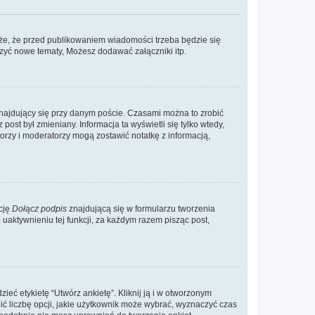
że, że przed publikowaniem wiadomości trzeba będzie się
rzyć nowe tematy, Możesz dodawać załączniki itp.
najdujący się przy danym poście. Czasami można to zrobić
 post był zmieniany. Informacja ta wyświetli się tylko wtedy,
atorzy i moderatorzy mogą zostawić notatkę z informacją,
cję
Dołącz podpis
znajdującą się w formularzu tworzenia
aktywnieniu tej funkcji, za każdym razem pisząc post,
eć etykietę “Utwórz ankietę”. Kliknij ją i w otworzonym
ić liczbę opcji, jakie użytkownik może wybrać, wyznaczyć czas