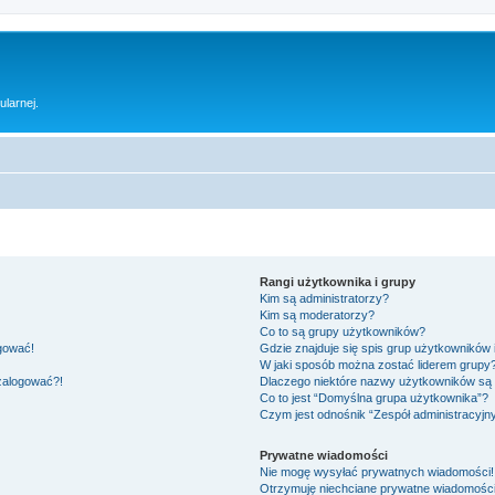
ularnej.
Rangi użytkownika i grupy
Kim są administratorzy?
Kim są moderatorzy?
Co to są grupy użytkowników?
ogować!
Gdzie znajduje się spis grup użytkowników
W jaki sposób można zostać liderem grupy
 zalogować?!
Dlaczego niektóre nazwy użytkowników są 
Co to jest “Domyślna grupa użytkownika”?
Czym jest odnośnik “Zespół administracyjn
Prywatne wiadomości
Nie mogę wysyłać prywatnych wiadomości!
Otrzymuję niechciane prywatne wiadomości