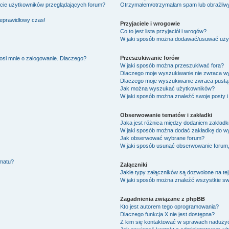
ście użytkowników przeglądających forum?
Otrzymałem/otrzymałam spam lub obraźliwy 
ieprawidłowy czas!
Przyjaciele i wrogowie
Co to jest lista przyjaciół i wrogów?
W jaki sposób można dodawać/usuwać użytk
Przeszukiwanie forów
osi mnie o zalogowanie. Dlaczego?
W jaki sposób można przeszukiwać fora?
Dlaczego moje wyszukiwanie nie zwraca w
Dlaczego moje wyszukiwanie zwraca pustą 
Jak można wyszukać użytkowników?
W jaki sposób można znaleźć swoje posty i
Obserwowanie tematów i zakładki
Jaka jest różnica między dodaniem zakład
W jaki sposób można dodać zakładkę do w
Jak obserwować wybrane forum?
W jaki sposób usunąć obserwowanie forum
ematu?
Załączniki
Jakie typy załączników są dozwolone na tej
W jaki sposób można znaleźć wszystkie swo
Zagadnienia związane z phpBB
Kto jest autorem tego oprogramowania?
Dlaczego funkcja X nie jest dostępna?
Z kim się kontaktować w sprawach nadużyć