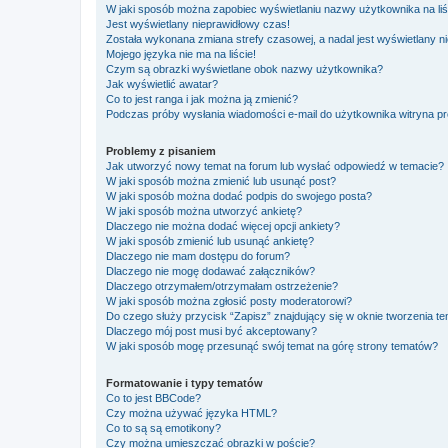
W jaki sposób można zapobiec wyświetlaniu nazwy użytkownika na li
Jest wyświetlany nieprawidłowy czas!
Została wykonana zmiana strefy czasowej, a nadal jest wyświetlany n
Mojego języka nie ma na liście!
Czym są obrazki wyświetlane obok nazwy użytkownika?
Jak wyświetlić awatar?
Co to jest ranga i jak można ją zmienić?
Podczas próby wysłania wiadomości e-mail do użytkownika witryna pr
Problemy z pisaniem
Jak utworzyć nowy temat na forum lub wysłać odpowiedź w temacie?
W jaki sposób można zmienić lub usunąć post?
W jaki sposób można dodać podpis do swojego posta?
W jaki sposób można utworzyć ankietę?
Dlaczego nie można dodać więcej opcji ankiety?
W jaki sposób zmienić lub usunąć ankietę?
Dlaczego nie mam dostępu do forum?
Dlaczego nie mogę dodawać załączników?
Dlaczego otrzymałem/otrzymałam ostrzeżenie?
W jaki sposób można zgłosić posty moderatorowi?
Do czego służy przycisk “Zapisz” znajdujący się w oknie tworzenia t
Dlaczego mój post musi być akceptowany?
W jaki sposób mogę przesunąć swój temat na górę strony tematów?
Formatowanie i typy tematów
Co to jest BBCode?
Czy można używać języka HTML?
Co to są są emotikony?
Czy można umieszczać obrazki w poście?