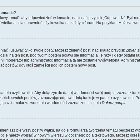
 temacie?
„Nowy temat”, aby odpowiedzieć w temacie, nacisnąć przycisk „Odpowiedz”. Być mo
wyświetlana lista uprawnień użytkownika na każdym forum. Na przykład: Możesz two
niać i usuwać tylko swoje posty. Możesz zmienić post, naciskając przycisk
Zmień
z
iał na ten post, pod twoim postem pojawi się informacja ile razy i kiedy ostatni raz
ienił moderator lub administrator, informacja ta nie zostanie wyświetlona. Administr
ać postów, gdy ktoś zamieścił pod ich postem nowy post.
panelu użytkownika. Aby dołączyć do danej wiadomości swój podpis, zaznacz funk
kich swoich postów, zaznaczając odpowiednią funkcję w panelu użytkownika. Po u
ąc w formularzu tworzenia wiadomości zaznaczenie z pola
Dołącz podpis
.
mieniasz pierwszy post w wątku, na dole formularza tworzenia tematu będziesz widzi
dą opcję należy wpisać w nowym wierszu widocznego pola tekstowego. Możesz określ