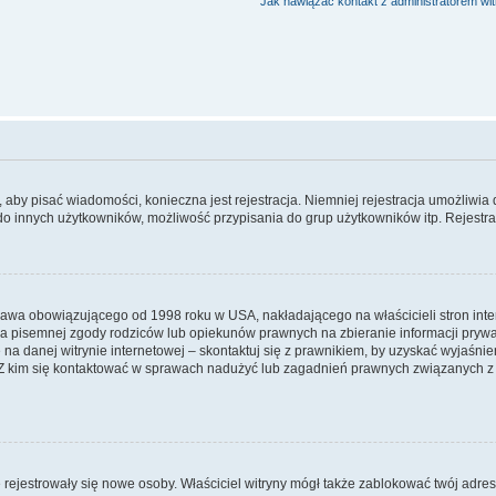
Jak nawiązać kontakt z administratorem wi
y, aby pisać wiadomości, konieczna jest rejestracja. Niemniej rejestracja umożliwia
do innych użytkowników, możliwość przypisania do grup użytkowników itp. Rejestracj
prawa obowiązującego od 1998 roku w USA, nakładającego na właścicieli stron int
ia pisemnej zgody rodziców lub opiekunów prawnych na zbieranie informacji prywa
na danej witrynie internetowej – skontaktuj się z prawnikiem, by uzyskać wyjaśnieni
 kim się kontaktować w sprawach nadużyć lub zagadnień prawnych związanych z t
ie rejestrowały się nowe osoby. Właściciel witryny mógł także zablokować twój adre