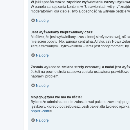
W jaki sposób można zapobiec wyświetlaniu nazwy użytkown
W panelu zarządzania kontem, w “Ustawieniach witryny” znajdu
moderatorów i dla ciebie. Twoja obecność na witrynie będzie 
Na górę
Jest wyświetlany nieprawidłowy czas!
Możliwe, że jest wyświetlany czas z innej strefy czasowej, niż 
miejscem pobytu. Np. Europa centralna, Afryka, czy Nowa Zelan
zarejestrowanym użytkownikiem – teraz jest dobry moment, by 
Na górę
Została wykonana zmiana strefy czasowej, a nadal jest wyś
Jeżeli na pewno strefa czasowa została ustawiona prawidłowo, 
naprawił problem.
Na górę
Mojego języka nie ma na liście!
Być może administrator nie zainstalował pakietu zawierającego
językowy, którego potrzebujesz. Jeśli pakiet dla twojego język
phpBB.com
®
Na górę