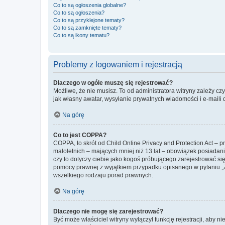
Co to są ogłoszenia globalne?
Co to są ogłoszenia?
Co to są przyklejone tematy?
Co to są zamknięte tematy?
Co to są ikony tematu?
Problemy z logowaniem i rejestracją
Dlaczego w ogóle muszę się rejestrować?
Możliwe, że nie musisz. To od administratora witryny zależy cz
jak własny awatar, wysyłanie prywatnych wiadomości i e-maili 
Na górę
Co to jest COPPA?
COPPA, to skrót od Child Online Privacy and Protection Act – 
małoletnich – mających mniej niż 13 lat – obowiązek posiadan
czy to dotyczy ciebie jako kogoś próbującego zarejestrować się 
pomocy prawnej z wyjątkiem przypadku opisanego w pytaniu „Z
wszelkiego rodzaju porad prawnych.
Na górę
Dlaczego nie mogę się zarejestrować?
Być może właściciel witryny wyłączył funkcję rejestracji, aby n