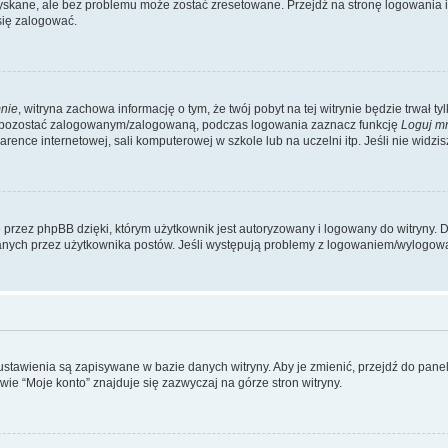
kane, ale bez problemu może zostać zresetowane. Przejdź na stronę logowania i k
się zalogować.
nie
, witryna zachowa informację o tym, że twój pobyt na tej witrynie będzie trwał t
y pozostać zalogowanym/zalogowaną, podczas logowania zaznacz funkcję
Loguj m
ence internetowej, sali komputerowej w szkole lub na uczelni itp. Jeśli nie widzisz t
przez phpBB dzięki, którym użytkownik jest autoryzowany i logowany do witryny. D
zytanych przez użytkownika postów. Jeśli występują problemy z logowaniem/wylogo
 ustawienia są zapisywane w bazie danych witryny. Aby je zmienić, przejdź do p
ie “Moje konto” znajduje się zazwyczaj na górze stron witryny.