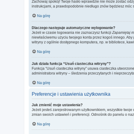
Zachowaj spokój! Twoje hasło wprawdzie nie może zostać odzys
instrukcjami, a prawdopodobnie niedługo znów będziesz móc 
Na górę
Dlaczego następuje automatyczne wylogowanie?
Jeżeli w czasie logowania nie zaznaczysz funkcji
Zapamiętaj m
niewłaściwemu użyciu twojego konta przez kogoś innego. Ab
witryny z ogólnie dostępnego komputera, np. w bibliotece, kawiar
Na górę
Jak działa funkcja “Usuń ciasteczka witryny”?
Funkcja “Usuń ciasteczka witryny” usuwa ciasteczka utworzone 
administratora witryny – śledzenia przeczytanych i nieprzec
Na górę
Preferencje i ustawienia użytkownika
Jak zmienić moje ustawienia?
Jeżeli jesteś zarejestrowanym użytkownikiem, wszystkie twoje
zmian swoich ustawień i preferencji. Odnośnik do panelu o nazw
Na górę