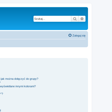
Szukaj
Wyszukiwanie z
Zaloguj się
 i jak można dołączyć do grupy?
?
wyświetlane innymi kolorami?
y”?
!