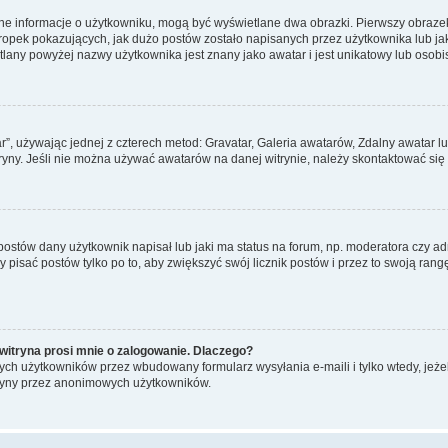
ane informacje o użytkowniku, mogą być wyświetlane dwa obrazki. Pierwszy obrazek
pek pokazujących, jak dużo postów zostało napisanych przez użytkownika lub jaki j
lany powyżej nazwy użytkownika jest znany jako awatar i jest unikatowy lub osobi
ar”, używając jednej z czterech metod: Gravatar, Galeria awatarów, Zdalny awatar 
ryny. Jeśli nie można używać awatarów na danej witrynie, należy skontaktować się 
stów dany użytkownik napisał lub jaki ma status na forum, np. moderatora czy a
y pisać postów tylko po to, aby zwiększyć swój licznik postów i przez to swoją rangę
witryna prosi mnie o zalogowanie. Dlaczego?
ch użytkowników przez wbudowany formularz wysyłania e-maili i tylko wtedy, jeżeli
ryny przez anonimowych użytkowników.