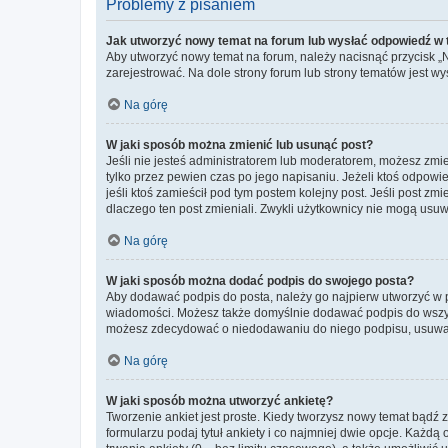
Problemy z pisaniem
Jak utworzyć nowy temat na forum lub wysłać odpowiedź w
Aby utworzyć nowy temat na forum, należy nacisnąć przycisk 
zarejestrować. Na dole strony forum lub strony tematów jest 
Na górę
W jaki sposób można zmienić lub usunąć post?
Jeśli nie jesteś administratorem lub moderatorem, możesz zmie
tylko przez pewien czas po jego napisaniu. Jeżeli ktoś odpowiedz
jeśli ktoś zamieścił pod tym postem kolejny post. Jeśli post zm
dlaczego ten post zmieniali. Zwykli użytkownicy nie mogą usuw
Na górę
W jaki sposób można dodać podpis do swojego posta?
Aby dodawać podpis do posta, należy go najpierw utworzyć w 
wiadomości. Możesz także domyślnie dodawać podpis do wszyst
możesz zdecydować o niedodawaniu do niego podpisu, usuwaj
Na górę
W jaki sposób można utworzyć ankietę?
Tworzenie ankiet jest proste. Kiedy tworzysz nowy temat bądź z
formularzu podaj tytuł ankiety i co najmniej dwie opcje. Każ