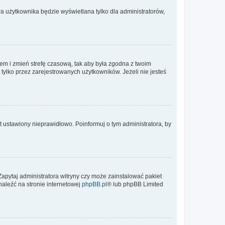
a użytkownika będzie wyświetlana tylko dla administratorów,
ontem i zmień strefę czasową, tak aby była zgodna z twoim
tylko przez zarejestrowanych użytkowników. Jeżeli nie jesteś
t ustawiony nieprawidłowo. Poinformuj o tym administratora, by
Zapytaj administratora witryny czy może zainstalować pakiet
naleźć na stronie internetowej
phpBB.pl
® lub phpBB Limited