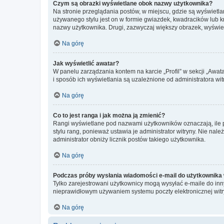
Czym są obrazki wyświetlane obok nazwy użytkownika?
Na stronie przeglądania postów, w miejscu, gdzie są wyświetl
używanego stylu jest on w formie gwiazdek, kwadracików lub kro
nazwy użytkownika. Drugi, zazwyczaj większy obrazek, wyświet
Na górę
Jak wyświetlić awatar?
W panelu zarządzania kontem na karcie „Profil” w sekcji „Awat
i sposób ich wyświetlania są uzależnione od administratora wit
Na górę
Co to jest ranga i jak można ją zmienić?
Rangi wyświetlane pod nazwami użytkowników oznaczają, ile po
stylu rang, ponieważ ustawia je administrator witryny. Nie należ
administrator obniży licznik postów takiego użytkownika.
Na górę
Podczas próby wysłania wiadomości e-mail do użytkownika 
Tylko zarejestrowani użytkownicy mogą wysyłać e-maile do inny
nieprawidłowym używaniem systemu poczty elektronicznej wit
Na górę