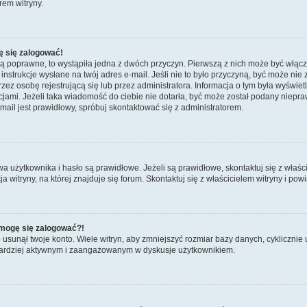
rem witryny.
ę się zalogować!
są poprawne, to wystąpiła jedna z dwóch przyczyn. Pierwszą z nich może być włącz
nstrukcje wysłane na twój adres e-mail. Jeśli nie to było przyczyną, być może nie 
 osobę rejestrującą się lub przez administratora. Informacja o tym była wyświetlo
kcjami. Jeżeli taka wiadomość do ciebie nie dotarła, być może został podany niep
mail jest prawidłowy, spróbuj skontaktować się z administratorem.
żytkownika i hasło są prawidłowe. Jeżeli są prawidłowe, skontaktuj się z właścicie
itryny, na której znajduje się forum. Skontaktuj się z właścicielem witryny i po
e mogę się zalogować?!
sunął twoje konto. Wiele witryn, aby zmniejszyć rozmiar bazy danych, cyklicznie u
dź bardziej aktywnym i zaangażowanym w dyskusje użytkownikiem.