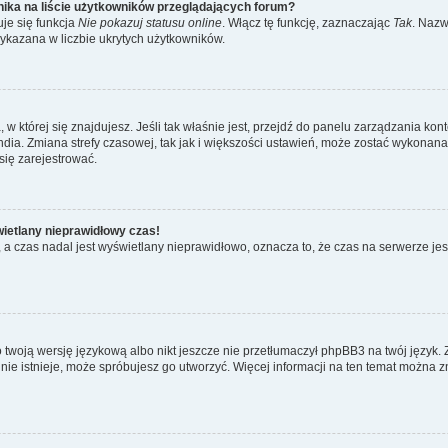
ika na liście użytkowników przeglądających forum?
je się funkcja
Nie pokazuj statusu online
. Włącz tę funkcję, zaznaczając
Tak
. Nazw
wykazana w liczbie ukrytych użytkowników.
ta, w której się znajdujesz. Jeśli tak właśnie jest, przejdź do panelu zarządzania k
dia. Zmiana strefy czasowej, tak jak i większości ustawień, może zostać wykonana 
się zarejestrować.
wietlany nieprawidłowy czas!
a czas nadal jest wyświetlany nieprawidłowo, oznacza to, że czas na serwerze jes
 twoją wersję językową albo nikt jeszcze nie przetłumaczył phpBB3 na twój język. 
a nie istnieje, może spróbujesz go utworzyć. Więcej informacji na ten temat można z