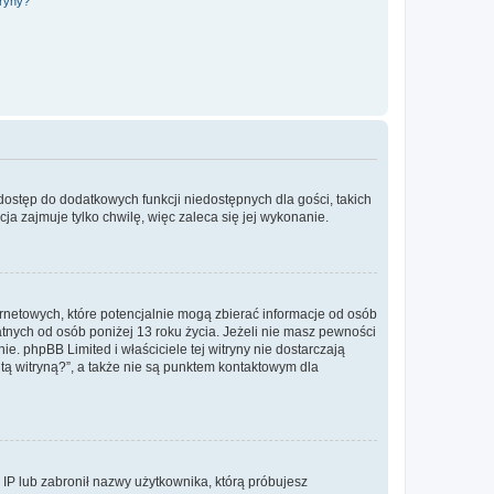
tryny?
 dostęp do dodatkowych funkcji niedostępnych dla gości, takich
a zajmuje tylko chwilę, więc zaleca się jej wykonanie.
ernetowych, które potencjalnie mogą zbierać informacje od osób
tnych od osób poniżej 13 roku życia. Jeżeli nie masz pewności
e. phpBB Limited i właściciele tej witryny nie dostarczają
ą witryną?”, a także nie są punktem kontaktowym dla
s IP lub zabronił nazwy użytkownika, którą próbujesz