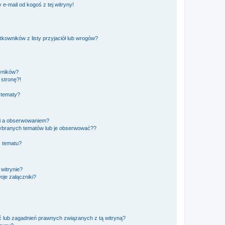
e-mail od kogoś z tej witryny!
owników z listy przyjaciół lub wrogów?
yników?
stronę?!
 tematy?
ki a obserwowaniem?
ybranych tematów lub je obserwować??
, tematu?
 witrynie?
je załączniki?
 lub zagadnień prawnych związanych z tą witryną?