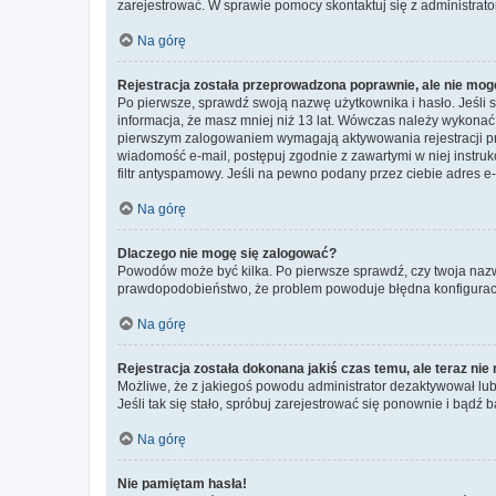
zarejestrować. W sprawie pomocy skontaktuj się z administrato
Na górę
Rejestracja została przeprowadzona poprawnie, ale nie mog
Po pierwsze, sprawdź swoją nazwę użytkownika i hasło. Jeśli 
informacja, że masz mniej niż 13 lat. Wówczas należy wykonać i
pierwszym zalogowaniem wymagają aktywowania rejestracji przez
wiadomość e-mail, postępuj zgodnie z zawartymi w niej instru
filtr antyspamowy. Jeśli na pewno podany przez ciebie adres e-
Na górę
Dlaczego nie mogę się zalogować?
Powodów może być kilka. Po pierwsze sprawdź, czy twoja nazwa u
prawdopodobieństwo, że problem powoduje błędna konfiguracja w
Na górę
Rejestracja została dokonana jakiś czas temu, ale teraz ni
Możliwe, że z jakiegoś powodu administrator dezaktywował lub u
Jeśli tak się stało, spróbuj zarejestrować się ponownie i bą
Na górę
Nie pamiętam hasła!