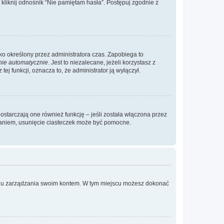
liknij odnośnik “Nie pamiętam hasła”. Postępuj zgodnie z
ylko określony przez administratora czas. Zapobiega to
nie automatycznie
. Jest to niezalecane, jeżeli korzystasz z
ej funkcji, oznacza to, że administrator ją wyłączył.
ostarczają one również funkcję – jeśli została włączona przez
waniem, usunięcie ciasteczek może być pomocne.
anelu zarządzania swoim kontem. W tym miejscu możesz dokonać