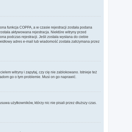
ona funkcja COPPA, a w czasie rejestracji została podana
została aktywowana rejestracja. Niektóre witryny przed
na podczas rejestracji. Jeśli została wysłana do ciebie
rawidłowy adres e-mail lub wiadomość została zatrzymana przez
lem witryny i zapytaj, czy cię nie zablokowano. Istnieje też
wiadom go o tym problemie. Musi on go naprawić.
suwa użytkowników, którzy nic nie pisali przez dłuższy czas.