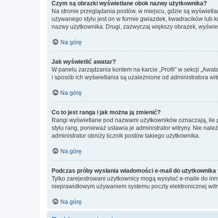
Czym są obrazki wyświetlane obok nazwy użytkownika?
Na stronie przeglądania postów, w miejscu, gdzie są wyświetl
używanego stylu jest on w formie gwiazdek, kwadracików lub kro
nazwy użytkownika. Drugi, zazwyczaj większy obrazek, wyświet
Na górę
Jak wyświetlić awatar?
W panelu zarządzania kontem na karcie „Profil” w sekcji „Awat
i sposób ich wyświetlania są uzależnione od administratora wit
Na górę
Co to jest ranga i jak można ją zmienić?
Rangi wyświetlane pod nazwami użytkowników oznaczają, ile po
stylu rang, ponieważ ustawia je administrator witryny. Nie należ
administrator obniży licznik postów takiego użytkownika.
Na górę
Podczas próby wysłania wiadomości e-mail do użytkownika 
Tylko zarejestrowani użytkownicy mogą wysyłać e-maile do inny
nieprawidłowym używaniem systemu poczty elektronicznej wit
Na górę