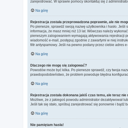
zarejestrować. W sprawie pomocy skontaktuj się z administrato
Na górę
Rejestracja została przeprowadzona poprawnie, ale nie mog
Po pierwsze, sprawdź swoją nazwę użytkownika i hasło. Jeśli 
informacja, że masz mniej niż 13 lat. Wówczas należy wykonać i
pierwszym zalogowaniem wymagają aktywowania rejestracji przez
wiadomość e-mail, postępuj zgodnie z zawartymi w niej instru
filtr antyspamowy. Jeśli na pewno podany przez ciebie adres e-
Na górę
Dlaczego nie mogę się zalogować?
Powodów może być kilka. Po pierwsze sprawdź, czy twoja nazwa u
prawdopodobieństwo, że problem powoduje błędna konfiguracja w
Na górę
Rejestracja została dokonana jakiś czas temu, ale teraz ni
Możliwe, że z jakiegoś powodu administrator dezaktywował lub u
Jeśli tak się stało, spróbuj zarejestrować się ponownie i bą
Na górę
Nie pamiętam hasła!