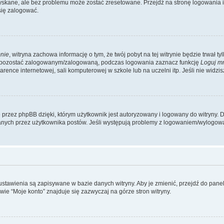
kane, ale bez problemu może zostać zresetowane. Przejdź na stronę logowania i k
się zalogować.
nie
, witryna zachowa informację o tym, że twój pobyt na tej witrynie będzie trwał t
y pozostać zalogowanym/zalogowaną, podczas logowania zaznacz funkcję
Loguj m
ence internetowej, sali komputerowej w szkole lub na uczelni itp. Jeśli nie widzisz t
przez phpBB dzięki, którym użytkownik jest autoryzowany i logowany do witryny. D
zytanych przez użytkownika postów. Jeśli występują problemy z logowaniem/wylogo
 ustawienia są zapisywane w bazie danych witryny. Aby je zmienić, przejdź do p
ie “Moje konto” znajduje się zazwyczaj na górze stron witryny.