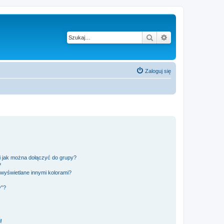
Szukaj
Wyszukiwanie z
Zaloguj się
 i jak można dołączyć do grupy?
?
wyświetlane innymi kolorami?
y”?
!