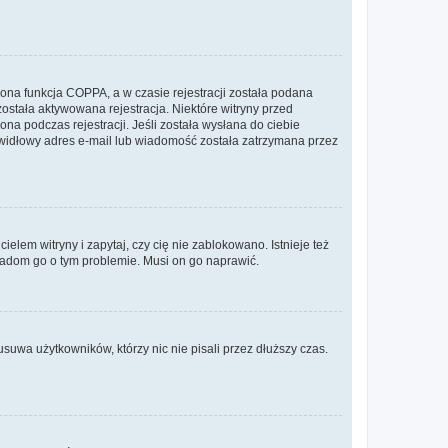
ona funkcja COPPA, a w czasie rejestracji została podana
została aktywowana rejestracja. Niektóre witryny przed
na podczas rejestracji. Jeśli została wysłana do ciebie
rawidłowy adres e-mail lub wiadomość została zatrzymana przez
lem witryny i zapytaj, czy cię nie zablokowano. Istnieje też
wiadom go o tym problemie. Musi on go naprawić.
suwa użytkowników, którzy nic nie pisali przez dłuższy czas.