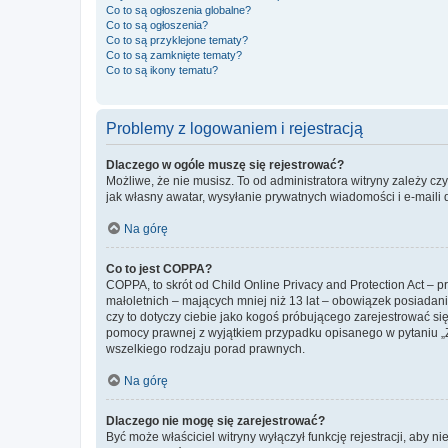
Co to są ogłoszenia globalne?
Co to są ogłoszenia?
Co to są przyklejone tematy?
Co to są zamknięte tematy?
Co to są ikony tematu?
Problemy z logowaniem i rejestracją
Dlaczego w ogóle muszę się rejestrować?
Możliwe, że nie musisz. To od administratora witryny zależy cz
jak własny awatar, wysyłanie prywatnych wiadomości i e-maili 
Na górę
Co to jest COPPA?
COPPA, to skrót od Child Online Privacy and Protection Act – 
małoletnich – mających mniej niż 13 lat – obowiązek posiadan
czy to dotyczy ciebie jako kogoś próbującego zarejestrować się 
pomocy prawnej z wyjątkiem przypadku opisanego w pytaniu „Z
wszelkiego rodzaju porad prawnych.
Na górę
Dlaczego nie mogę się zarejestrować?
Być może właściciel witryny wyłączył funkcję rejestracji, aby n