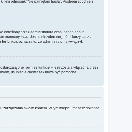
liknij odnośnik “Nie pamiętam hasła”. Postępuj zgodnie z
ylko określony przez administratora czas. Zapobiega to
nie automatycznie
. Jest to niezalecane, jeżeli korzystasz z
ej funkcji, oznacza to, że administrator ją wyłączył.
ostarczają one również funkcję – jeśli została włączona przez
waniem, usunięcie ciasteczek może być pomocne.
anelu zarządzania swoim kontem. W tym miejscu możesz dokonać