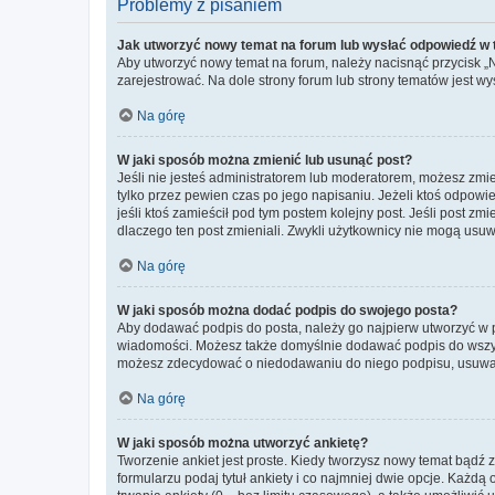
Problemy z pisaniem
Jak utworzyć nowy temat na forum lub wysłać odpowiedź w
Aby utworzyć nowy temat na forum, należy nacisnąć przycisk 
zarejestrować. Na dole strony forum lub strony tematów jest 
Na górę
W jaki sposób można zmienić lub usunąć post?
Jeśli nie jesteś administratorem lub moderatorem, możesz zmie
tylko przez pewien czas po jego napisaniu. Jeżeli ktoś odpowiedz
jeśli ktoś zamieścił pod tym postem kolejny post. Jeśli post zm
dlaczego ten post zmieniali. Zwykli użytkownicy nie mogą usuw
Na górę
W jaki sposób można dodać podpis do swojego posta?
Aby dodawać podpis do posta, należy go najpierw utworzyć w 
wiadomości. Możesz także domyślnie dodawać podpis do wszyst
możesz zdecydować o niedodawaniu do niego podpisu, usuwaj
Na górę
W jaki sposób można utworzyć ankietę?
Tworzenie ankiet jest proste. Kiedy tworzysz nowy temat bądź z
formularzu podaj tytuł ankiety i co najmniej dwie opcje. Każ