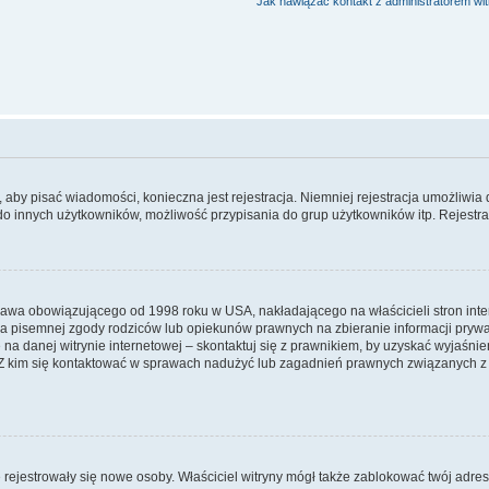
Jak nawiązać kontakt z administratorem wi
y, aby pisać wiadomości, konieczna jest rejestracja. Niemniej rejestracja umożliwia
do innych użytkowników, możliwość przypisania do grup użytkowników itp. Rejestracj
prawa obowiązującego od 1998 roku w USA, nakładającego na właścicieli stron int
ia pisemnej zgody rodziców lub opiekunów prawnych na zbieranie informacji prywa
na danej witrynie internetowej – skontaktuj się z prawnikiem, by uzyskać wyjaśnieni
 kim się kontaktować w sprawach nadużyć lub zagadnień prawnych związanych z t
ie rejestrowały się nowe osoby. Właściciel witryny mógł także zablokować twój adre