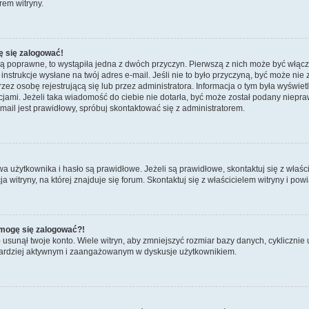
rem witryny.
ę się zalogować!
są poprawne, to wystąpiła jedna z dwóch przyczyn. Pierwszą z nich może być włącz
nstrukcje wysłane na twój adres e-mail. Jeśli nie to było przyczyną, być może nie 
 osobę rejestrującą się lub przez administratora. Informacja o tym była wyświetlo
kcjami. Jeżeli taka wiadomość do ciebie nie dotarła, być może został podany niep
mail jest prawidłowy, spróbuj skontaktować się z administratorem.
żytkownika i hasło są prawidłowe. Jeżeli są prawidłowe, skontaktuj się z właścicie
itryny, na której znajduje się forum. Skontaktuj się z właścicielem witryny i po
e mogę się zalogować?!
sunął twoje konto. Wiele witryn, aby zmniejszyć rozmiar bazy danych, cyklicznie u
dź bardziej aktywnym i zaangażowanym w dyskusje użytkownikiem.