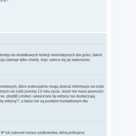
tryny?
 dostęp do dodatkowych funkcji niedostępnych dla gości, takich
a zajmuje tylko chwilę, więc zaleca się jej wykonanie.
ernetowych, które potencjalnie mogą zbierać informacje od osób
tnych od osób poniżej 13 roku życia. Jeżeli nie masz pewności
e. phpBB Limited i właściciele tej witryny nie dostarczają
ą witryną?”, a także nie są punktem kontaktowym dla
s IP lub zabronił nazwy użytkownika, którą próbujesz