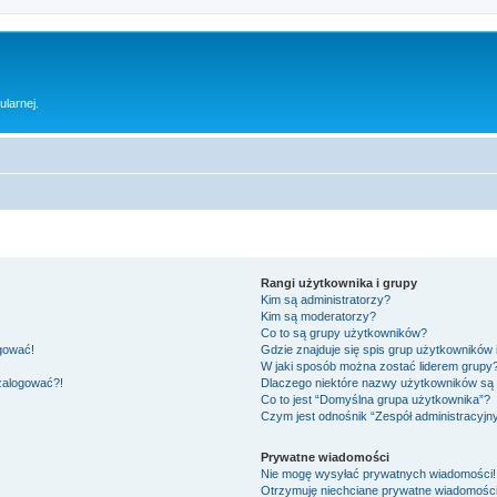
ularnej.
Rangi użytkownika i grupy
Kim są administratorzy?
Kim są moderatorzy?
Co to są grupy użytkowników?
ogować!
Gdzie znajduje się spis grup użytkowników
W jaki sposób można zostać liderem grupy
 zalogować?!
Dlaczego niektóre nazwy użytkowników są 
Co to jest “Domyślna grupa użytkownika”?
Czym jest odnośnik “Zespół administracyjn
Prywatne wiadomości
Nie mogę wysyłać prywatnych wiadomości!
Otrzymuję niechciane prywatne wiadomości