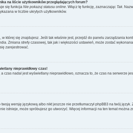
ika na liście użytkowników przeglądających forum?
je się funkcja
Nie pokazuj statusu online
. Włącz tę funkcję, zaznaczając
Tak
. Nazw
wykazana w liczbie ukrytych użytkowników.
ta, w której się znajdujesz. Jeśli tak właśnie jest, przejdź do panelu zarządzania k
dia. Zmiana strefy czasowej, tak jak i większości ustawień, może zostać wykonana 
się zarejestrować.
wietlany nieprawidłowy czas!
a czas nadal jest wyświetlany nieprawidłowo, oznacza to, że czas na serwerze jes
 twoją wersję językową albo nikt jeszcze nie przetłumaczył phpBB3 na twój język. 
a nie istnieje, może spróbujesz go utworzyć. Więcej informacji na ten temat można z