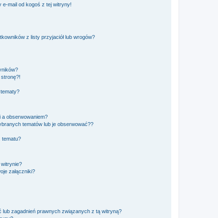
e-mail od kogoś z tej witryny!
owników z listy przyjaciół lub wrogów?
yników?
stronę?!
 tematy?
ki a obserwowaniem?
ybranych tematów lub je obserwować??
, tematu?
 witrynie?
je załączniki?
 lub zagadnień prawnych związanych z tą witryną?