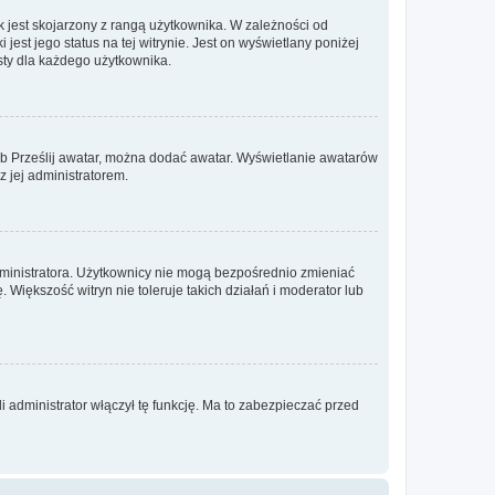
 jest skojarzony z rangą użytkownika. W zależności od
est jego status na tej witrynie. Jest on wyświetlany poniżej
sty dla każdego użytkownika.
lub Prześlij awatar, można dodać awatar. Wyświetlanie awatarów
z jej administratorem.
dministratora. Użytkownicy nie mogą bezpośrednio zmieniać
. Większość witryn nie toleruje takich działań i moderator lub
 administrator włączył tę funkcję. Ma to zabezpieczać przed