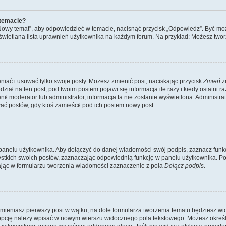
 temacie?
„Nowy temat”, aby odpowiedzieć w temacie, nacisnąć przycisk „Odpowiedz”. Być mo
wyświetlana lista uprawnień użytkownika na każdym forum. Na przykład: Możesz two
niać i usuwać tylko swoje posty. Możesz zmienić post, naciskając przycisk
Zmień
z
iał na ten post, pod twoim postem pojawi się informacja ile razy i kiedy ostatni raz
ienił moderator lub administrator, informacja ta nie zostanie wyświetlona. Administr
ać postów, gdy ktoś zamieścił pod ich postem nowy post.
panelu użytkownika. Aby dołączyć do danej wiadomości swój podpis, zaznacz funk
kich swoich postów, zaznaczając odpowiednią funkcję w panelu użytkownika. Po u
ąc w formularzu tworzenia wiadomości zaznaczenie z pola
Dołącz podpis
.
mieniasz pierwszy post w wątku, na dole formularza tworzenia tematu będziesz widzi
dą opcję należy wpisać w nowym wierszu widocznego pola tekstowego. Możesz określ