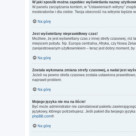
W jaki sposób można zapobiec wyświetlaniu nazwy użytkown
W panelu zarządzania kontem, w “Ustawieniach witryny” znajdu
moderatorów i dla ciebie. Twoja obecność na witrynie będzie 
Na górę
Jest wyświetlany nieprawidłowy czas!
Możliwe, że jest wyświetlany czas z innej strefy czasowej, niż 
miejscem pobytu. Np. Europa centralna, Afryka, czy Nowa Zelan
zarejestrowanym użytkownikiem – teraz jest dobry moment, by 
Na górę
Została wykonana zmiana strefy czasowej, a nadal jest wyś
Jeżeli na pewno strefa czasowa została ustawiona prawidłowo, 
naprawił problem.
Na górę
Mojego języka nie ma na liście!
Być może administrator nie zainstalował pakietu zawierającego
językowy, którego potrzebujesz. Jeśli pakiet dla twojego język
phpBB.com
®
Na górę