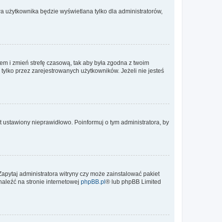
a użytkownika będzie wyświetlana tylko dla administratorów,
ontem i zmień strefę czasową, tak aby była zgodna z twoim
tylko przez zarejestrowanych użytkowników. Jeżeli nie jesteś
t ustawiony nieprawidłowo. Poinformuj o tym administratora, by
Zapytaj administratora witryny czy może zainstalować pakiet
naleźć na stronie internetowej
phpBB.pl
® lub phpBB Limited