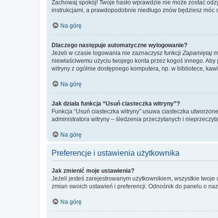
Zachowaj spokój! Twoje hasło wprawdzie nie może zostać odzys
instrukcjami, a prawdopodobnie niedługo znów będziesz móc 
Na górę
Dlaczego następuje automatyczne wylogowanie?
Jeżeli w czasie logowania nie zaznaczysz funkcji
Zapamiętaj m
niewłaściwemu użyciu twojego konta przez kogoś innego. Ab
witryny z ogólnie dostępnego komputera, np. w bibliotece, kawiar
Na górę
Jak działa funkcja “Usuń ciasteczka witryny”?
Funkcja “Usuń ciasteczka witryny” usuwa ciasteczka utworzone 
administratora witryny – śledzenia przeczytanych i nieprzec
Na górę
Preferencje i ustawienia użytkownika
Jak zmienić moje ustawienia?
Jeżeli jesteś zarejestrowanym użytkownikiem, wszystkie twoje
zmian swoich ustawień i preferencji. Odnośnik do panelu o nazw
Na górę