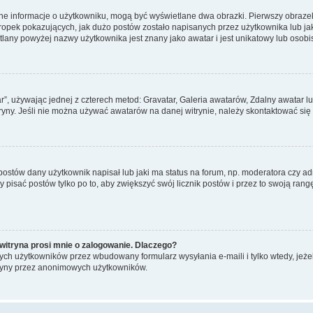
ane informacje o użytkowniku, mogą być wyświetlane dwa obrazki. Pierwszy obrazek
pek pokazujących, jak dużo postów zostało napisanych przez użytkownika lub jaki j
lany powyżej nazwy użytkownika jest znany jako awatar i jest unikatowy lub osobi
ar”, używając jednej z czterech metod: Gravatar, Galeria awatarów, Zdalny awatar 
ryny. Jeśli nie można używać awatarów na danej witrynie, należy skontaktować się 
stów dany użytkownik napisał lub jaki ma status na forum, np. moderatora czy a
y pisać postów tylko po to, aby zwiększyć swój licznik postów i przez to swoją rangę
witryna prosi mnie o zalogowanie. Dlaczego?
ch użytkowników przez wbudowany formularz wysyłania e-maili i tylko wtedy, jeżeli
ryny przez anonimowych użytkowników.