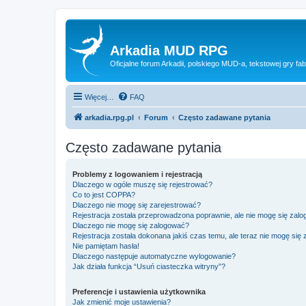
Arkadia MUD RPG
Oficjalne forum Arkadii, polskiego MUD-a, tekstowej gry fab
Więcej…
FAQ
arkadia.rpg.pl
Forum
Często zadawane pytania
Często zadawane pytania
Problemy z logowaniem i rejestracją
Dlaczego w ogóle muszę się rejestrować?
Co to jest COPPA?
Dlaczego nie mogę się zarejestrować?
Rejestracja została przeprowadzona poprawnie, ale nie mogę się zal
Dlaczego nie mogę się zalogować?
Rejestracja została dokonana jakiś czas temu, ale teraz nie mogę się
Nie pamiętam hasła!
Dlaczego następuje automatyczne wylogowanie?
Jak działa funkcja “Usuń ciasteczka witryny”?
Preferencje i ustawienia użytkownika
Jak zmienić moje ustawienia?