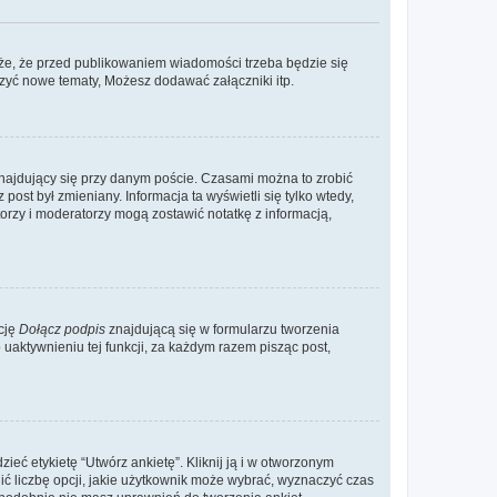
że, że przed publikowaniem wiadomości trzeba będzie się
rzyć nowe tematy, Możesz dodawać załączniki itp.
najdujący się przy danym poście. Czasami można to zrobić
 post był zmieniany. Informacja ta wyświetli się tylko wtedy,
atorzy i moderatorzy mogą zostawić notatkę z informacją,
cję
Dołącz podpis
znajdującą się w formularzu tworzenia
aktywnieniu tej funkcji, za każdym razem pisząc post,
eć etykietę “Utwórz ankietę”. Kliknij ją i w otworzonym
ić liczbę opcji, jakie użytkownik może wybrać, wyznaczyć czas