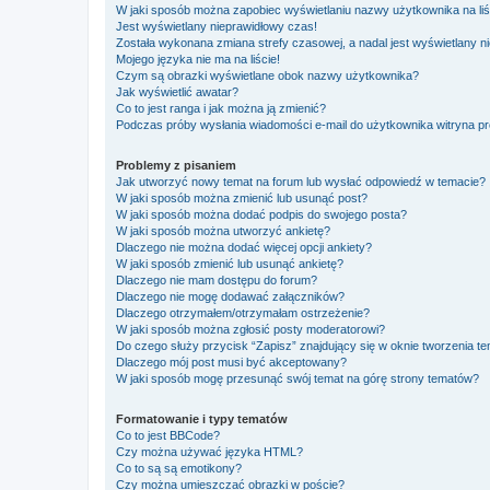
W jaki sposób można zapobiec wyświetlaniu nazwy użytkownika na li
Jest wyświetlany nieprawidłowy czas!
Została wykonana zmiana strefy czasowej, a nadal jest wyświetlany n
Mojego języka nie ma na liście!
Czym są obrazki wyświetlane obok nazwy użytkownika?
Jak wyświetlić awatar?
Co to jest ranga i jak można ją zmienić?
Podczas próby wysłania wiadomości e-mail do użytkownika witryna pr
Problemy z pisaniem
Jak utworzyć nowy temat na forum lub wysłać odpowiedź w temacie?
W jaki sposób można zmienić lub usunąć post?
W jaki sposób można dodać podpis do swojego posta?
W jaki sposób można utworzyć ankietę?
Dlaczego nie można dodać więcej opcji ankiety?
W jaki sposób zmienić lub usunąć ankietę?
Dlaczego nie mam dostępu do forum?
Dlaczego nie mogę dodawać załączników?
Dlaczego otrzymałem/otrzymałam ostrzeżenie?
W jaki sposób można zgłosić posty moderatorowi?
Do czego służy przycisk “Zapisz” znajdujący się w oknie tworzenia t
Dlaczego mój post musi być akceptowany?
W jaki sposób mogę przesunąć swój temat na górę strony tematów?
Formatowanie i typy tematów
Co to jest BBCode?
Czy można używać języka HTML?
Co to są są emotikony?
Czy można umieszczać obrazki w poście?