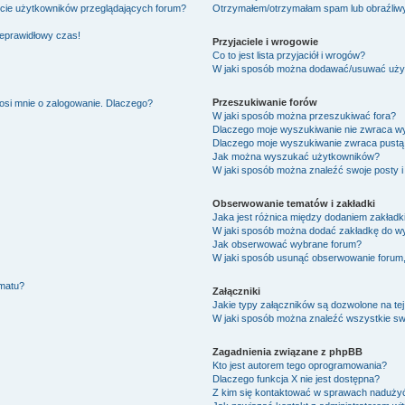
ście użytkowników przeglądających forum?
Otrzymałem/otrzymałam spam lub obraźliwy 
ieprawidłowy czas!
Przyjaciele i wrogowie
Co to jest lista przyjaciół i wrogów?
W jaki sposób można dodawać/usuwać użytk
Przeszukiwanie forów
osi mnie o zalogowanie. Dlaczego?
W jaki sposób można przeszukiwać fora?
Dlaczego moje wyszukiwanie nie zwraca w
Dlaczego moje wyszukiwanie zwraca pustą 
Jak można wyszukać użytkowników?
W jaki sposób można znaleźć swoje posty i
Obserwowanie tematów i zakładki
Jaka jest różnica między dodaniem zakład
W jaki sposób można dodać zakładkę do w
Jak obserwować wybrane forum?
W jaki sposób usunąć obserwowanie forum
ematu?
Załączniki
Jakie typy załączników są dozwolone na tej
W jaki sposób można znaleźć wszystkie swo
Zagadnienia związane z phpBB
Kto jest autorem tego oprogramowania?
Dlaczego funkcja X nie jest dostępna?
Z kim się kontaktować w sprawach nadużyć