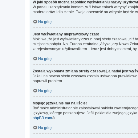
W jaki sposób można zapobiec wyświetlaniu nazwy użytkown
W panelu zarządzania kontem, w “Ustawieniach witryny” znajdu
moderatorów i dla ciebie. Twoja obecność na witrynie będzie 
Na górę
Jest wyświetlany nieprawidłowy czas!
Możliwe, że jest wyświetlany czas z innej strefy czasowej, niż 
miejscem pobytu. Np. Europa centralna, Afryka, czy Nowa Zelan
zarejestrowanym użytkownikiem – teraz jest dobry moment, by 
Na górę
Została wykonana zmiana strefy czasowej, a nadal jest wyś
Jeżeli na pewno strefa czasowa została ustawiona prawidłowo, 
naprawił problem.
Na górę
Mojego języka nie ma na liście!
Być może administrator nie zainstalował pakietu zawierającego
językowy, którego potrzebujesz. Jeśli pakiet dla twojego język
phpBB.com
®
Na górę