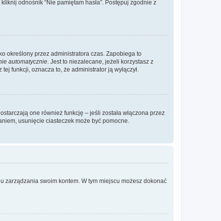
liknij odnośnik “Nie pamiętam hasła”. Postępuj zgodnie z
ylko określony przez administratora czas. Zapobiega to
nie automatycznie
. Jest to niezalecane, jeżeli korzystasz z
ej funkcji, oznacza to, że administrator ją wyłączył.
ostarczają one również funkcję – jeśli została włączona przez
waniem, usunięcie ciasteczek może być pomocne.
anelu zarządzania swoim kontem. W tym miejscu możesz dokonać