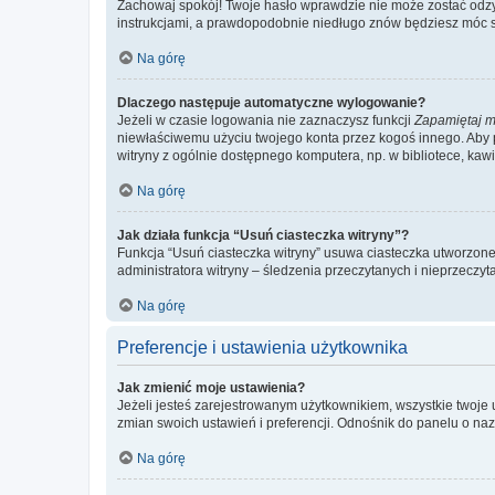
Zachowaj spokój! Twoje hasło wprawdzie nie może zostać odzys
instrukcjami, a prawdopodobnie niedługo znów będziesz móc 
Na górę
Dlaczego następuje automatyczne wylogowanie?
Jeżeli w czasie logowania nie zaznaczysz funkcji
Zapamiętaj m
niewłaściwemu użyciu twojego konta przez kogoś innego. Ab
witryny z ogólnie dostępnego komputera, np. w bibliotece, kawiar
Na górę
Jak działa funkcja “Usuń ciasteczka witryny”?
Funkcja “Usuń ciasteczka witryny” usuwa ciasteczka utworzone 
administratora witryny – śledzenia przeczytanych i nieprzec
Na górę
Preferencje i ustawienia użytkownika
Jak zmienić moje ustawienia?
Jeżeli jesteś zarejestrowanym użytkownikiem, wszystkie twoje
zmian swoich ustawień i preferencji. Odnośnik do panelu o nazw
Na górę