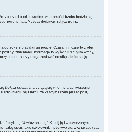
że, że przed publikowaniem wiadomości trzeba będzie się
rzyć nowe tematy, Możesz dodawać załączniki itp.
najdujący się przy danym poście. Czasami można to zrobić
 post był zmieniany. Informacja ta wyświetli się tylko wtedy,
atorzy i moderatorzy mogą zostawić notatkę z informacją,
cję
Dołącz podpis
znajdującą się w formularzu tworzenia
aktywnieniu tej funkcji, za każdym razem pisząc post,
eć etykietę “Utwórz ankietę”. Kliknij ją i w otworzonym
ić liczbę opcji, jakie użytkownik może wybrać, wyznaczyć czas