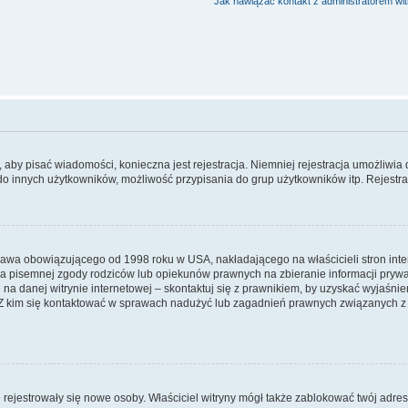
Jak nawiązać kontakt z administratorem wi
y, aby pisać wiadomości, konieczna jest rejestracja. Niemniej rejestracja umożliwia
do innych użytkowników, możliwość przypisania do grup użytkowników itp. Rejestracj
prawa obowiązującego od 1998 roku w USA, nakładającego na właścicieli stron int
ia pisemnej zgody rodziców lub opiekunów prawnych na zbieranie informacji prywa
na danej witrynie internetowej – skontaktuj się z prawnikiem, by uzyskać wyjaśnieni
 kim się kontaktować w sprawach nadużyć lub zagadnień prawnych związanych z t
ie rejestrowały się nowe osoby. Właściciel witryny mógł także zablokować twój adre