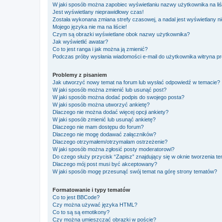
W jaki sposób można zapobiec wyświetlaniu nazwy użytkownika na li
Jest wyświetlany nieprawidłowy czas!
Została wykonana zmiana strefy czasowej, a nadal jest wyświetlany n
Mojego języka nie ma na liście!
Czym są obrazki wyświetlane obok nazwy użytkownika?
Jak wyświetlić awatar?
Co to jest ranga i jak można ją zmienić?
Podczas próby wysłania wiadomości e-mail do użytkownika witryna pr
Problemy z pisaniem
Jak utworzyć nowy temat na forum lub wysłać odpowiedź w temacie?
W jaki sposób można zmienić lub usunąć post?
W jaki sposób można dodać podpis do swojego posta?
W jaki sposób można utworzyć ankietę?
Dlaczego nie można dodać więcej opcji ankiety?
W jaki sposób zmienić lub usunąć ankietę?
Dlaczego nie mam dostępu do forum?
Dlaczego nie mogę dodawać załączników?
Dlaczego otrzymałem/otrzymałam ostrzeżenie?
W jaki sposób można zgłosić posty moderatorowi?
Do czego służy przycisk “Zapisz” znajdujący się w oknie tworzenia t
Dlaczego mój post musi być akceptowany?
W jaki sposób mogę przesunąć swój temat na górę strony tematów?
Formatowanie i typy tematów
Co to jest BBCode?
Czy można używać języka HTML?
Co to są są emotikony?
Czy można umieszczać obrazki w poście?