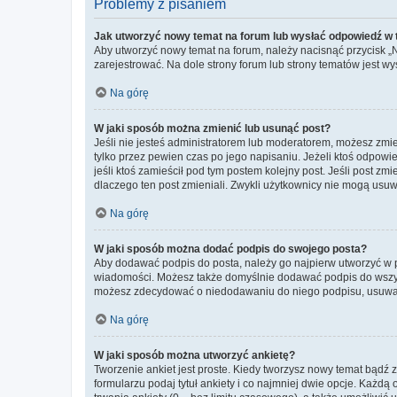
Problemy z pisaniem
Jak utworzyć nowy temat na forum lub wysłać odpowiedź w
Aby utworzyć nowy temat na forum, należy nacisnąć przycisk 
zarejestrować. Na dole strony forum lub strony tematów jest 
Na górę
W jaki sposób można zmienić lub usunąć post?
Jeśli nie jesteś administratorem lub moderatorem, możesz zmie
tylko przez pewien czas po jego napisaniu. Jeżeli ktoś odpowiedz
jeśli ktoś zamieścił pod tym postem kolejny post. Jeśli post zm
dlaczego ten post zmieniali. Zwykli użytkownicy nie mogą usuw
Na górę
W jaki sposób można dodać podpis do swojego posta?
Aby dodawać podpis do posta, należy go najpierw utworzyć w 
wiadomości. Możesz także domyślnie dodawać podpis do wszyst
możesz zdecydować o niedodawaniu do niego podpisu, usuwaj
Na górę
W jaki sposób można utworzyć ankietę?
Tworzenie ankiet jest proste. Kiedy tworzysz nowy temat bądź z
formularzu podaj tytuł ankiety i co najmniej dwie opcje. Każ