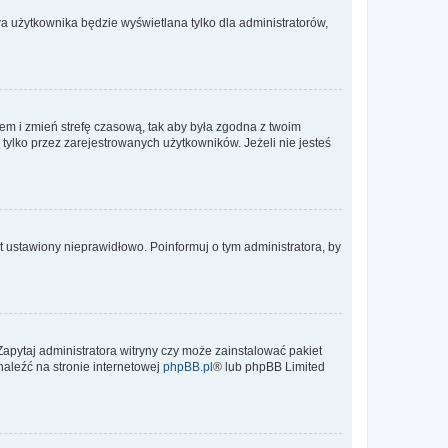
a użytkownika będzie wyświetlana tylko dla administratorów,
ontem i zmień strefę czasową, tak aby była zgodna z twoim
tylko przez zarejestrowanych użytkowników. Jeżeli nie jesteś
t ustawiony nieprawidłowo. Poinformuj o tym administratora, by
Zapytaj administratora witryny czy może zainstalować pakiet
naleźć na stronie internetowej
phpBB.pl
® lub phpBB Limited