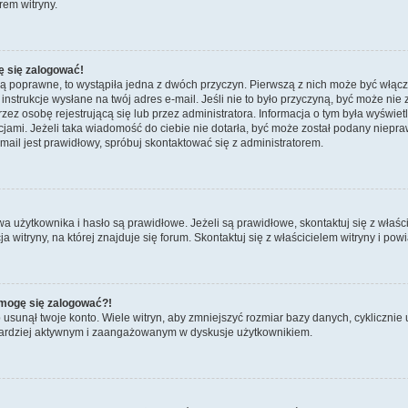
rem witryny.
ę się zalogować!
są poprawne, to wystąpiła jedna z dwóch przyczyn. Pierwszą z nich może być włącz
nstrukcje wysłane na twój adres e-mail. Jeśli nie to było przyczyną, być może nie 
 osobę rejestrującą się lub przez administratora. Informacja o tym była wyświetlo
kcjami. Jeżeli taka wiadomość do ciebie nie dotarła, być może został podany niep
mail jest prawidłowy, spróbuj skontaktować się z administratorem.
żytkownika i hasło są prawidłowe. Jeżeli są prawidłowe, skontaktuj się z właścicie
itryny, na której znajduje się forum. Skontaktuj się z właścicielem witryny i po
e mogę się zalogować?!
sunął twoje konto. Wiele witryn, aby zmniejszyć rozmiar bazy danych, cyklicznie u
dź bardziej aktywnym i zaangażowanym w dyskusje użytkownikiem.