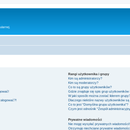
ularnej.
Rangi użytkownika i grupy
Kim są administratorzy?
Kim są moderatorzy?
Co to są grupy użytkowników?
ogować!
Gdzie znajduje się spis grup użytkowników
W jaki sposób można zostać liderem grupy
 zalogować?!
Dlaczego niektóre nazwy użytkowników są 
Co to jest “Domyślna grupa użytkownika”?
Czym jest odnośnik “Zespół administracyjn
Prywatne wiadomości
Nie mogę wysyłać prywatnych wiadomości!
Otrzymuję niechciane prywatne wiadomości