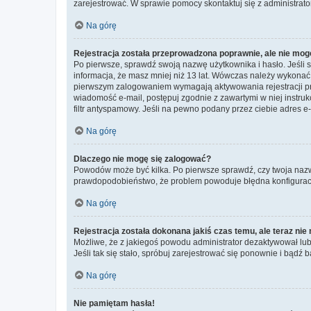
zarejestrować. W sprawie pomocy skontaktuj się z administrato
Na górę
Rejestracja została przeprowadzona poprawnie, ale nie mog
Po pierwsze, sprawdź swoją nazwę użytkownika i hasło. Jeśli 
informacja, że masz mniej niż 13 lat. Wówczas należy wykonać i
pierwszym zalogowaniem wymagają aktywowania rejestracji przez
wiadomość e-mail, postępuj zgodnie z zawartymi w niej instru
filtr antyspamowy. Jeśli na pewno podany przez ciebie adres e-
Na górę
Dlaczego nie mogę się zalogować?
Powodów może być kilka. Po pierwsze sprawdź, czy twoja nazwa u
prawdopodobieństwo, że problem powoduje błędna konfiguracja w
Na górę
Rejestracja została dokonana jakiś czas temu, ale teraz ni
Możliwe, że z jakiegoś powodu administrator dezaktywował lub u
Jeśli tak się stało, spróbuj zarejestrować się ponownie i bą
Na górę
Nie pamiętam hasła!