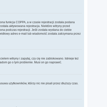
ona funkcja COPPA, a w czasie rejestracji została podana
została aktywowana rejestracja. Niektóre witryny przed
na podczas rejestracji. Jeśli została wysłana do ciebie
rawidłowy adres e-mail lub wiadomość została zatrzymana przez
lem witryny i zapytaj, czy cię nie zablokowano. Istnieje też
wiadom go o tym problemie. Musi on go naprawić.
suwa użytkowników, którzy nic nie pisali przez dłuższy czas.