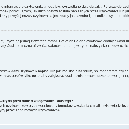
ane informacje o użytkowniku, mogą być wyświetlane dwa obrazki. Pierwszy obrazek
pek pokazujących, jak dużo postów zostało napisanych przez użytkownika lub jaki j
lany powyżej nazwy użytkownika jest znany jako awatar i jest unikatowy lub osobi
ar”, używając jednej z czterech metod: Gravatar, Galeria awatarów, Zdalny awatar 
ryny. Jeśli nie można używać awatarów na danej witrynie, należy skontaktować się 
stów dany użytkownik napisał lub jaki ma status na forum, np. moderatora czy a
y pisać postów tylko po to, aby zwiększyć swój licznik postów i przez to swoją rangę
witryna prosi mnie o zalogowanie. Dlaczego?
ch użytkowników przez wbudowany formularz wysyłania e-maili i tylko wtedy, jeżeli
ryny przez anonimowych użytkowników.