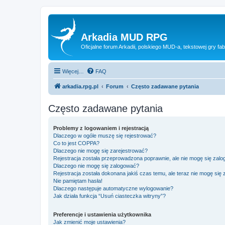
Arkadia MUD RPG
Oficjalne forum Arkadii, polskiego MUD-a, tekstowej gry fab
Więcej…
FAQ
arkadia.rpg.pl
Forum
Często zadawane pytania
Często zadawane pytania
Problemy z logowaniem i rejestracją
Dlaczego w ogóle muszę się rejestrować?
Co to jest COPPA?
Dlaczego nie mogę się zarejestrować?
Rejestracja została przeprowadzona poprawnie, ale nie mogę się zal
Dlaczego nie mogę się zalogować?
Rejestracja została dokonana jakiś czas temu, ale teraz nie mogę się
Nie pamiętam hasła!
Dlaczego następuje automatyczne wylogowanie?
Jak działa funkcja “Usuń ciasteczka witryny”?
Preferencje i ustawienia użytkownika
Jak zmienić moje ustawienia?