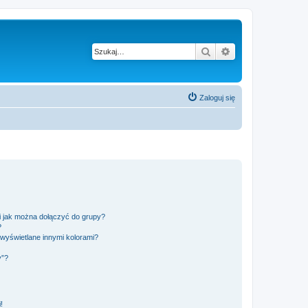
Szukaj
Wyszukiwanie z
Zaloguj się
 i jak można dołączyć do grupy?
?
wyświetlane innymi kolorami?
y”?
!