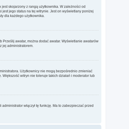
 jest skojarzony z rangą użytkownika. W zależności od
est jego status na tej witrynie. Jest on wyświetlany poniżej
sty dla każdego użytkownika.
lub Prześlij awatar, można dodać awatar. Wyświetlanie awatarów
z jej administratorem.
dministratora. Użytkownicy nie mogą bezpośrednio zmieniać
. Większość witryn nie toleruje takich działań i moderator lub
 administrator włączył tę funkcję. Ma to zabezpieczać przed