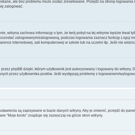
kane, ale bez problemu może zostać zresetowane. Przejdź na stronę logowania i k
się zalogować.
nie
, witryna zachowa informację o tym, że twój pobyt na tej witrynie będzie trwał t
y pozostać zalogowanym/zalogowaną, podczas logowania zaznacz funkcję
Loguj m
ence internetowej, sali komputerowej w szkole lub na uczelni itp. Jeśli nie widzisz t
przez phpBB dzięki, którym użytkownik jest autoryzowany i logowany do witryny. D
zytanych przez użytkownika postów. Jeśli występują problemy z logowaniem/wylogo
 ustawienia są zapisywane w bazie danych witryny. Aby je zmienić, przejdź do p
ie “Moje konto” znajduje się zazwyczaj na górze stron witryny.