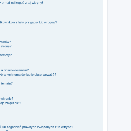
e-mail od kogoś z tej witryny!
owników z listy przyjaciół lub wrogów?
yników?
stronę?!
 tematy?
ki a obserwowaniem?
ybranych tematów lub je obserwować??
, tematu?
 witrynie?
je załączniki?
 lub zagadnień prawnych związanych z tą witryną?