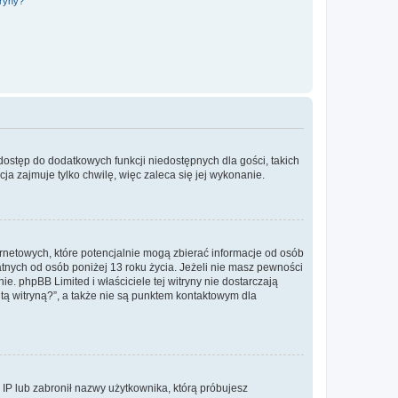
tryny?
 dostęp do dodatkowych funkcji niedostępnych dla gości, takich
a zajmuje tylko chwilę, więc zaleca się jej wykonanie.
ernetowych, które potencjalnie mogą zbierać informacje od osób
tnych od osób poniżej 13 roku życia. Jeżeli nie masz pewności
e. phpBB Limited i właściciele tej witryny nie dostarczają
ą witryną?”, a także nie są punktem kontaktowym dla
s IP lub zabronił nazwy użytkownika, którą próbujesz