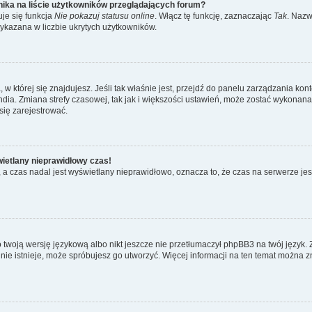
ika na liście użytkowników przeglądających forum?
je się funkcja
Nie pokazuj statusu online
. Włącz tę funkcję, zaznaczając
Tak
. Nazw
wykazana w liczbie ukrytych użytkowników.
ta, w której się znajdujesz. Jeśli tak właśnie jest, przejdź do panelu zarządzania k
dia. Zmiana strefy czasowej, tak jak i większości ustawień, może zostać wykonana 
się zarejestrować.
wietlany nieprawidłowy czas!
a czas nadal jest wyświetlany nieprawidłowo, oznacza to, że czas na serwerze jes
 twoją wersję językową albo nikt jeszcze nie przetłumaczył phpBB3 na twój język. 
a nie istnieje, może spróbujesz go utworzyć. Więcej informacji na ten temat można z