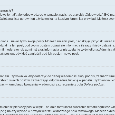
 temacie?
„Nowy temat”, aby odpowiedzieć w temacie, nacisnąć przycisk „Odpowiedz”. Być mo
wyświetlana lista uprawnień użytkownika na każdym forum. Na przykład: Możesz two
niać i usuwać tylko swoje posty. Możesz zmienić post, naciskając przycisk
Zmień
z
iał na ten post, pod twoim postem pojawi się informacja ile razy i kiedy ostatni raz
ienił moderator lub administrator, informacja ta nie zostanie wyświetlona. Administr
ać postów, gdy ktoś zamieścił pod ich postem nowy post.
panelu użytkownika. Aby dołączyć do danej wiadomości swój podpis, zaznacz funk
kich swoich postów, zaznaczając odpowiednią funkcję w panelu użytkownika. Po u
ąc w formularzu tworzenia wiadomości zaznaczenie z pola
Dołącz podpis
.
mieniasz pierwszy post w wątku, na dole formularza tworzenia tematu będziesz widzi
dą opcję należy wpisać w nowym wierszu widocznego pola tekstowego. Możesz określ