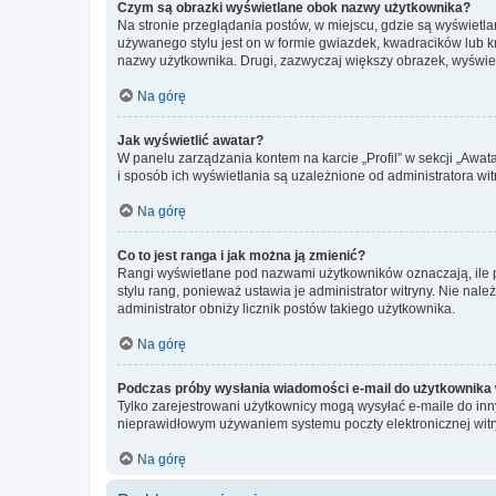
Czym są obrazki wyświetlane obok nazwy użytkownika?
Na stronie przeglądania postów, w miejscu, gdzie są wyświetl
używanego stylu jest on w formie gwiazdek, kwadracików lub kro
nazwy użytkownika. Drugi, zazwyczaj większy obrazek, wyświet
Na górę
Jak wyświetlić awatar?
W panelu zarządzania kontem na karcie „Profil” w sekcji „Awat
i sposób ich wyświetlania są uzależnione od administratora wit
Na górę
Co to jest ranga i jak można ją zmienić?
Rangi wyświetlane pod nazwami użytkowników oznaczają, ile po
stylu rang, ponieważ ustawia je administrator witryny. Nie należ
administrator obniży licznik postów takiego użytkownika.
Na górę
Podczas próby wysłania wiadomości e-mail do użytkownika 
Tylko zarejestrowani użytkownicy mogą wysyłać e-maile do inny
nieprawidłowym używaniem systemu poczty elektronicznej wit
Na górę