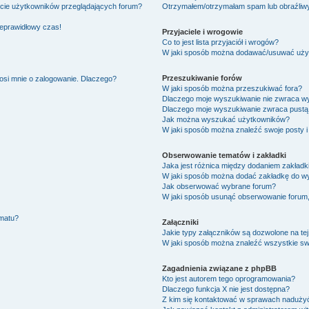
ście użytkowników przeglądających forum?
Otrzymałem/otrzymałam spam lub obraźliwy 
ieprawidłowy czas!
Przyjaciele i wrogowie
Co to jest lista przyjaciół i wrogów?
W jaki sposób można dodawać/usuwać użytk
Przeszukiwanie forów
osi mnie o zalogowanie. Dlaczego?
W jaki sposób można przeszukiwać fora?
Dlaczego moje wyszukiwanie nie zwraca w
Dlaczego moje wyszukiwanie zwraca pustą 
Jak można wyszukać użytkowników?
W jaki sposób można znaleźć swoje posty i
Obserwowanie tematów i zakładki
Jaka jest różnica między dodaniem zakład
W jaki sposób można dodać zakładkę do w
Jak obserwować wybrane forum?
W jaki sposób usunąć obserwowanie forum
ematu?
Załączniki
Jakie typy załączników są dozwolone na tej
W jaki sposób można znaleźć wszystkie swo
Zagadnienia związane z phpBB
Kto jest autorem tego oprogramowania?
Dlaczego funkcja X nie jest dostępna?
Z kim się kontaktować w sprawach nadużyć