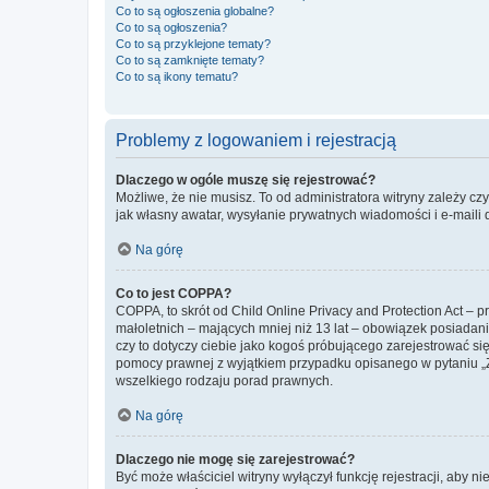
Co to są ogłoszenia globalne?
Co to są ogłoszenia?
Co to są przyklejone tematy?
Co to są zamknięte tematy?
Co to są ikony tematu?
Problemy z logowaniem i rejestracją
Dlaczego w ogóle muszę się rejestrować?
Możliwe, że nie musisz. To od administratora witryny zależy cz
jak własny awatar, wysyłanie prywatnych wiadomości i e-maili 
Na górę
Co to jest COPPA?
COPPA, to skrót od Child Online Privacy and Protection Act – 
małoletnich – mających mniej niż 13 lat – obowiązek posiadan
czy to dotyczy ciebie jako kogoś próbującego zarejestrować się 
pomocy prawnej z wyjątkiem przypadku opisanego w pytaniu „Z
wszelkiego rodzaju porad prawnych.
Na górę
Dlaczego nie mogę się zarejestrować?
Być może właściciel witryny wyłączył funkcję rejestracji, aby n