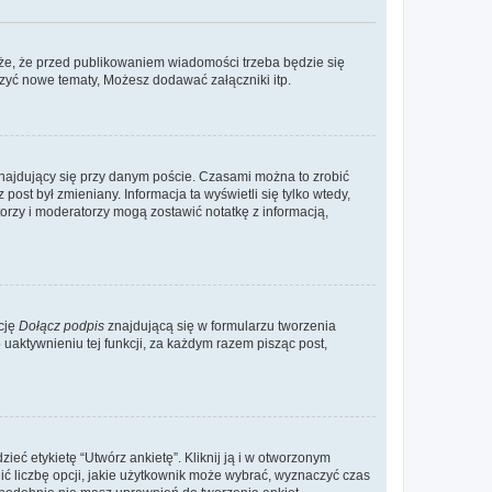
że, że przed publikowaniem wiadomości trzeba będzie się
rzyć nowe tematy, Możesz dodawać załączniki itp.
najdujący się przy danym poście. Czasami można to zrobić
 post był zmieniany. Informacja ta wyświetli się tylko wtedy,
atorzy i moderatorzy mogą zostawić notatkę z informacją,
cję
Dołącz podpis
znajdującą się w formularzu tworzenia
aktywnieniu tej funkcji, za każdym razem pisząc post,
eć etykietę “Utwórz ankietę”. Kliknij ją i w otworzonym
ić liczbę opcji, jakie użytkownik może wybrać, wyznaczyć czas