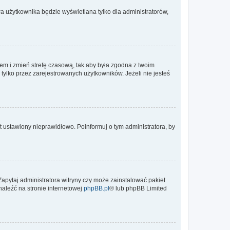
a użytkownika będzie wyświetlana tylko dla administratorów,
ontem i zmień strefę czasową, tak aby była zgodna z twoim
tylko przez zarejestrowanych użytkowników. Jeżeli nie jesteś
t ustawiony nieprawidłowo. Poinformuj o tym administratora, by
Zapytaj administratora witryny czy może zainstalować pakiet
naleźć na stronie internetowej
phpBB.pl
® lub phpBB Limited