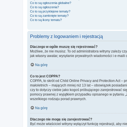
Co to są ogłoszenia globalne?
Co to są ogłoszenia?
Co to są przyklejone tematy?
Co to są zamknięte tematy?
Co to są ikony tematu?
Problemy z logowaniem i rejestracją
Dlaczego w ogóle muszę się rejestrować?
Możliwe, że nie musisz. To od administratora witryny zależy cz
jak własny awatar, wysyłanie prywatnych wiadomości i e-maili 
Na górę
Co to jest COPPA?
COPPA, to skrót od Child Online Privacy and Protection Act – 
małoletnich – mających mniej niż 13 lat – obowiązek posiadan
czy to dotyczy ciebie jako kogoś próbującego zarejestrować się 
pomocy prawnej z wyjątkiem przypadku opisanego w pytaniu „Z
wszelkiego rodzaju porad prawnych.
Na górę
Dlaczego nie mogę się zarejestrować?
Być może właściciel witryny wyłączył funkcję rejestracji, aby n