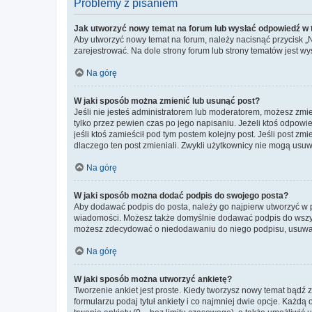
Problemy z pisaniem
Jak utworzyć nowy temat na forum lub wysłać odpowiedź w
Aby utworzyć nowy temat na forum, należy nacisnąć przycisk 
zarejestrować. Na dole strony forum lub strony tematów jest 
Na górę
W jaki sposób można zmienić lub usunąć post?
Jeśli nie jesteś administratorem lub moderatorem, możesz zmie
tylko przez pewien czas po jego napisaniu. Jeżeli ktoś odpowiedz
jeśli ktoś zamieścił pod tym postem kolejny post. Jeśli post zm
dlaczego ten post zmieniali. Zwykli użytkownicy nie mogą usuw
Na górę
W jaki sposób można dodać podpis do swojego posta?
Aby dodawać podpis do posta, należy go najpierw utworzyć w 
wiadomości. Możesz także domyślnie dodawać podpis do wszyst
możesz zdecydować o niedodawaniu do niego podpisu, usuwaj
Na górę
W jaki sposób można utworzyć ankietę?
Tworzenie ankiet jest proste. Kiedy tworzysz nowy temat bądź z
formularzu podaj tytuł ankiety i co najmniej dwie opcje. Każ