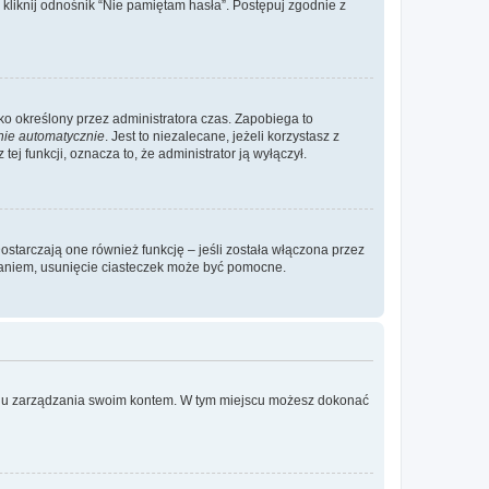
liknij odnośnik “Nie pamiętam hasła”. Postępuj zgodnie z
ylko określony przez administratora czas. Zapobiega to
nie automatycznie
. Jest to niezalecane, jeżeli korzystasz z
ej funkcji, oznacza to, że administrator ją wyłączył.
ostarczają one również funkcję – jeśli została włączona przez
waniem, usunięcie ciasteczek może być pomocne.
anelu zarządzania swoim kontem. W tym miejscu możesz dokonać