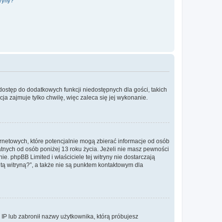
tryny?
 dostęp do dodatkowych funkcji niedostępnych dla gości, takich
a zajmuje tylko chwilę, więc zaleca się jej wykonanie.
ernetowych, które potencjalnie mogą zbierać informacje od osób
tnych od osób poniżej 13 roku życia. Jeżeli nie masz pewności
e. phpBB Limited i właściciele tej witryny nie dostarczają
ą witryną?”, a także nie są punktem kontaktowym dla
s IP lub zabronił nazwy użytkownika, którą próbujesz