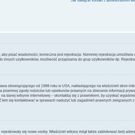
Jak nawiązać kontakt z administratorem wi
y, aby pisać wiadomości, konieczna jest rejestracja. Niemniej rejestracja umożliwia
do innych użytkowników, możliwość przypisania do grup użytkowników itp. Rejestracj
prawa obowiązującego od 1998 roku w USA, nakładającego na właścicieli stron int
ia pisemnej zgody rodziców lub opiekunów prawnych na zbieranie informacji prywa
na danej witrynie internetowej – skontaktuj się z prawnikiem, by uzyskać wyjaśnieni
 kim się kontaktować w sprawach nadużyć lub zagadnień prawnych związanych z t
ie rejestrowały się nowe osoby. Właściciel witryny mógł także zablokować twój adre