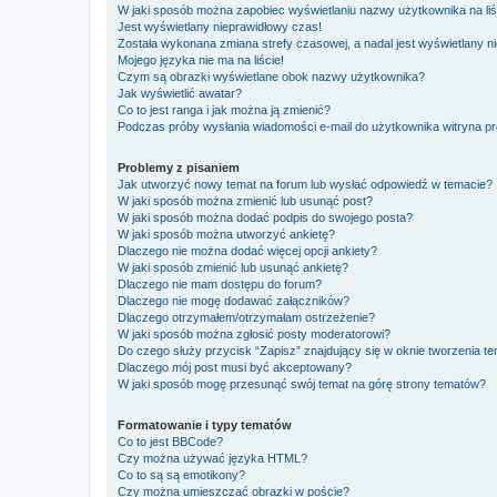
W jaki sposób można zapobiec wyświetlaniu nazwy użytkownika na li
Jest wyświetlany nieprawidłowy czas!
Została wykonana zmiana strefy czasowej, a nadal jest wyświetlany n
Mojego języka nie ma na liście!
Czym są obrazki wyświetlane obok nazwy użytkownika?
Jak wyświetlić awatar?
Co to jest ranga i jak można ją zmienić?
Podczas próby wysłania wiadomości e-mail do użytkownika witryna pr
Problemy z pisaniem
Jak utworzyć nowy temat na forum lub wysłać odpowiedź w temacie?
W jaki sposób można zmienić lub usunąć post?
W jaki sposób można dodać podpis do swojego posta?
W jaki sposób można utworzyć ankietę?
Dlaczego nie można dodać więcej opcji ankiety?
W jaki sposób zmienić lub usunąć ankietę?
Dlaczego nie mam dostępu do forum?
Dlaczego nie mogę dodawać załączników?
Dlaczego otrzymałem/otrzymałam ostrzeżenie?
W jaki sposób można zgłosić posty moderatorowi?
Do czego służy przycisk “Zapisz” znajdujący się w oknie tworzenia t
Dlaczego mój post musi być akceptowany?
W jaki sposób mogę przesunąć swój temat na górę strony tematów?
Formatowanie i typy tematów
Co to jest BBCode?
Czy można używać języka HTML?
Co to są są emotikony?
Czy można umieszczać obrazki w poście?