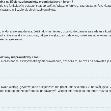
ika na liście użytkowników przeglądających forum?
je się funkcja
Nie pokazuj statusu online
. Włącz tę funkcję, zaznaczając
Tak
. Nazw
wykazana w liczbie ukrytych użytkowników.
ta, w której się znajdujesz. Jeśli tak właśnie jest, przejdź do panelu zarządzania k
dia. Zmiana strefy czasowej, tak jak i większości ustawień, może zostać wykonana 
się zarejestrować.
wietlany nieprawidłowy czas!
a czas nadal jest wyświetlany nieprawidłowo, oznacza to, że czas na serwerze jes
 twoją wersję językową albo nikt jeszcze nie przetłumaczył phpBB3 na twój język. 
a nie istnieje, może spróbujesz go utworzyć. Więcej informacji na ten temat można z