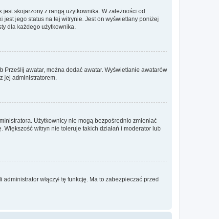
 jest skojarzony z rangą użytkownika. W zależności od
est jego status na tej witrynie. Jest on wyświetlany poniżej
sty dla każdego użytkownika.
lub Prześlij awatar, można dodać awatar. Wyświetlanie awatarów
z jej administratorem.
dministratora. Użytkownicy nie mogą bezpośrednio zmieniać
. Większość witryn nie toleruje takich działań i moderator lub
 administrator włączył tę funkcję. Ma to zabezpieczać przed