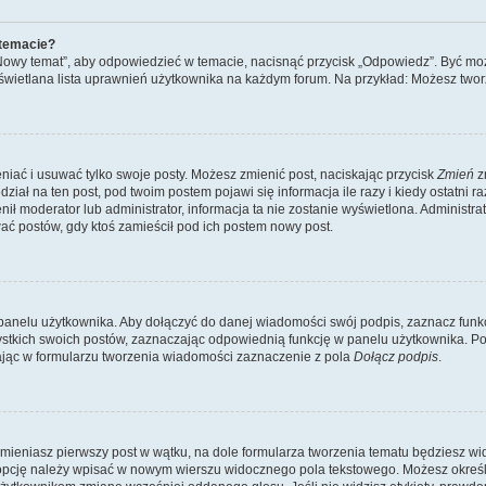
 temacie?
„Nowy temat”, aby odpowiedzieć w temacie, nacisnąć przycisk „Odpowiedz”. Być mo
wyświetlana lista uprawnień użytkownika na każdym forum. Na przykład: Możesz two
niać i usuwać tylko swoje posty. Możesz zmienić post, naciskając przycisk
Zmień
z
iał na ten post, pod twoim postem pojawi się informacja ile razy i kiedy ostatni raz
ienił moderator lub administrator, informacja ta nie zostanie wyświetlona. Administr
ać postów, gdy ktoś zamieścił pod ich postem nowy post.
panelu użytkownika. Aby dołączyć do danej wiadomości swój podpis, zaznacz funk
kich swoich postów, zaznaczając odpowiednią funkcję w panelu użytkownika. Po u
ąc w formularzu tworzenia wiadomości zaznaczenie z pola
Dołącz podpis
.
mieniasz pierwszy post w wątku, na dole formularza tworzenia tematu będziesz widzi
dą opcję należy wpisać w nowym wierszu widocznego pola tekstowego. Możesz określ