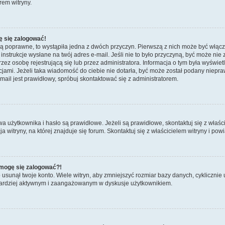
rem witryny.
ę się zalogować!
są poprawne, to wystąpiła jedna z dwóch przyczyn. Pierwszą z nich może być włącz
nstrukcje wysłane na twój adres e-mail. Jeśli nie to było przyczyną, być może nie 
 osobę rejestrującą się lub przez administratora. Informacja o tym była wyświetlo
kcjami. Jeżeli taka wiadomość do ciebie nie dotarła, być może został podany niep
mail jest prawidłowy, spróbuj skontaktować się z administratorem.
żytkownika i hasło są prawidłowe. Jeżeli są prawidłowe, skontaktuj się z właścicie
itryny, na której znajduje się forum. Skontaktuj się z właścicielem witryny i po
e mogę się zalogować?!
sunął twoje konto. Wiele witryn, aby zmniejszyć rozmiar bazy danych, cyklicznie u
dź bardziej aktywnym i zaangażowanym w dyskusje użytkownikiem.