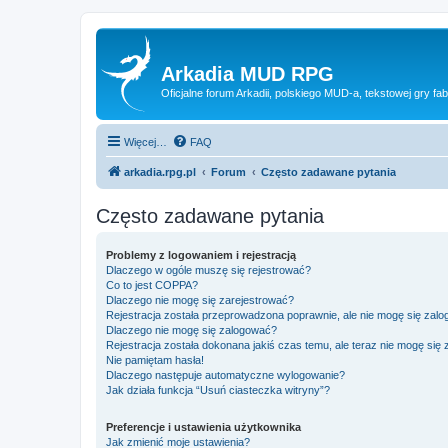
Arkadia MUD RPG
Oficjalne forum Arkadii, polskiego MUD-a, tekstowej gry fab
Więcej…
FAQ
arkadia.rpg.pl
Forum
Często zadawane pytania
Często zadawane pytania
Problemy z logowaniem i rejestracją
Dlaczego w ogóle muszę się rejestrować?
Co to jest COPPA?
Dlaczego nie mogę się zarejestrować?
Rejestracja została przeprowadzona poprawnie, ale nie mogę się zal
Dlaczego nie mogę się zalogować?
Rejestracja została dokonana jakiś czas temu, ale teraz nie mogę się
Nie pamiętam hasła!
Dlaczego następuje automatyczne wylogowanie?
Jak działa funkcja “Usuń ciasteczka witryny”?
Preferencje i ustawienia użytkownika
Jak zmienić moje ustawienia?