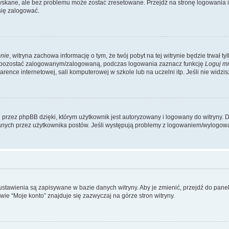
kane, ale bez problemu może zostać zresetowane. Przejdź na stronę logowania i k
się zalogować.
nie
, witryna zachowa informację o tym, że twój pobyt na tej witrynie będzie trwał t
y pozostać zalogowanym/zalogowaną, podczas logowania zaznacz funkcję
Loguj m
ence internetowej, sali komputerowej w szkole lub na uczelni itp. Jeśli nie widzisz t
przez phpBB dzięki, którym użytkownik jest autoryzowany i logowany do witryny. D
zytanych przez użytkownika postów. Jeśli występują problemy z logowaniem/wylogo
 ustawienia są zapisywane w bazie danych witryny. Aby je zmienić, przejdź do p
ie “Moje konto” znajduje się zazwyczaj na górze stron witryny.