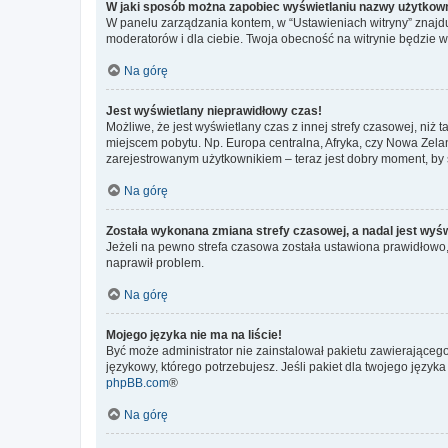
W jaki sposób można zapobiec wyświetlaniu nazwy użytkown
W panelu zarządzania kontem, w “Ustawieniach witryny” znajdu
moderatorów i dla ciebie. Twoja obecność na witrynie będzie 
Na górę
Jest wyświetlany nieprawidłowy czas!
Możliwe, że jest wyświetlany czas z innej strefy czasowej, niż 
miejscem pobytu. Np. Europa centralna, Afryka, czy Nowa Zelan
zarejestrowanym użytkownikiem – teraz jest dobry moment, by 
Na górę
Została wykonana zmiana strefy czasowej, a nadal jest wyś
Jeżeli na pewno strefa czasowa została ustawiona prawidłowo, 
naprawił problem.
Na górę
Mojego języka nie ma na liście!
Być może administrator nie zainstalował pakietu zawierającego
językowy, którego potrzebujesz. Jeśli pakiet dla twojego język
phpBB.com
®
Na górę