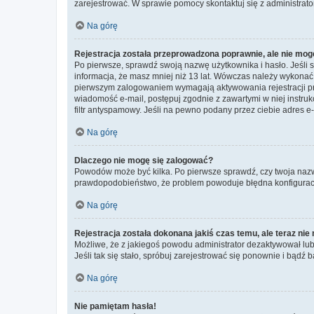
zarejestrować. W sprawie pomocy skontaktuj się z administrato
Na górę
Rejestracja została przeprowadzona poprawnie, ale nie mog
Po pierwsze, sprawdź swoją nazwę użytkownika i hasło. Jeśli 
informacja, że masz mniej niż 13 lat. Wówczas należy wykonać i
pierwszym zalogowaniem wymagają aktywowania rejestracji przez
wiadomość e-mail, postępuj zgodnie z zawartymi w niej instru
filtr antyspamowy. Jeśli na pewno podany przez ciebie adres e-
Na górę
Dlaczego nie mogę się zalogować?
Powodów może być kilka. Po pierwsze sprawdź, czy twoja nazwa u
prawdopodobieństwo, że problem powoduje błędna konfiguracja w
Na górę
Rejestracja została dokonana jakiś czas temu, ale teraz ni
Możliwe, że z jakiegoś powodu administrator dezaktywował lub u
Jeśli tak się stało, spróbuj zarejestrować się ponownie i bą
Na górę
Nie pamiętam hasła!