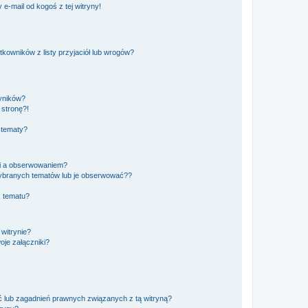
e-mail od kogoś z tej witryny!
owników z listy przyjaciół lub wrogów?
yników?
stronę?!
 tematy?
ki a obserwowaniem?
ybranych tematów lub je obserwować??
, tematu?
 witrynie?
je załączniki?
 lub zagadnień prawnych związanych z tą witryną?