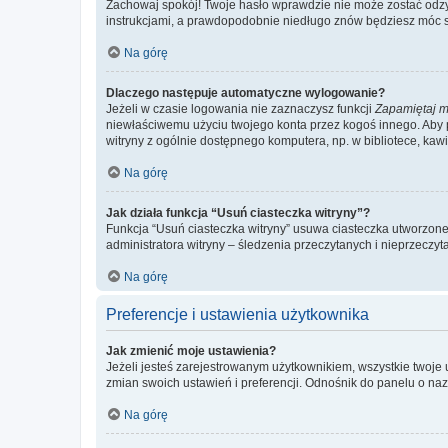
Zachowaj spokój! Twoje hasło wprawdzie nie może zostać odzys
instrukcjami, a prawdopodobnie niedługo znów będziesz móc 
Na górę
Dlaczego następuje automatyczne wylogowanie?
Jeżeli w czasie logowania nie zaznaczysz funkcji
Zapamiętaj m
niewłaściwemu użyciu twojego konta przez kogoś innego. Ab
witryny z ogólnie dostępnego komputera, np. w bibliotece, kawiar
Na górę
Jak działa funkcja “Usuń ciasteczka witryny”?
Funkcja “Usuń ciasteczka witryny” usuwa ciasteczka utworzone 
administratora witryny – śledzenia przeczytanych i nieprzec
Na górę
Preferencje i ustawienia użytkownika
Jak zmienić moje ustawienia?
Jeżeli jesteś zarejestrowanym użytkownikiem, wszystkie twoje
zmian swoich ustawień i preferencji. Odnośnik do panelu o nazw
Na górę