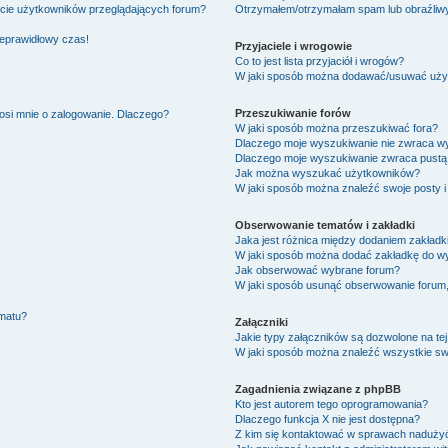
ście użytkowników przeglądających forum?
Otrzymałem/otrzymałam spam lub obraźliwy 
ieprawidłowy czas!
Przyjaciele i wrogowie
Co to jest lista przyjaciół i wrogów?
W jaki sposób można dodawać/usuwać użytk
Przeszukiwanie forów
osi mnie o zalogowanie. Dlaczego?
W jaki sposób można przeszukiwać fora?
Dlaczego moje wyszukiwanie nie zwraca w
Dlaczego moje wyszukiwanie zwraca pustą 
Jak można wyszukać użytkowników?
W jaki sposób można znaleźć swoje posty i
Obserwowanie tematów i zakładki
Jaka jest różnica między dodaniem zakład
W jaki sposób można dodać zakładkę do w
Jak obserwować wybrane forum?
W jaki sposób usunąć obserwowanie forum
ematu?
Załączniki
Jakie typy załączników są dozwolone na tej
W jaki sposób można znaleźć wszystkie swo
Zagadnienia związane z phpBB
Kto jest autorem tego oprogramowania?
Dlaczego funkcja X nie jest dostępna?
Z kim się kontaktować w sprawach nadużyć