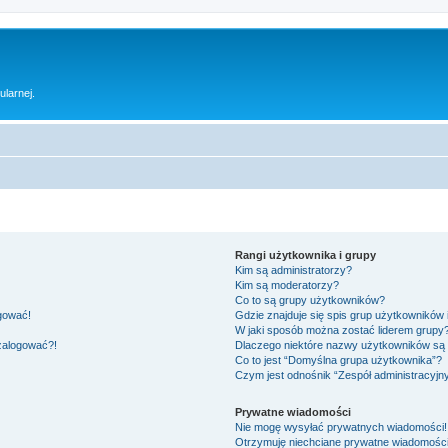
ularnej.
Rangi użytkownika i grupy
Kim są administratorzy?
Kim są moderatorzy?
Co to są grupy użytkowników?
ogować!
Gdzie znajduje się spis grup użytkowników
W jaki sposób można zostać liderem grupy
 zalogować?!
Dlaczego niektóre nazwy użytkowników są 
Co to jest “Domyślna grupa użytkownika”?
Czym jest odnośnik “Zespół administracyjn
Prywatne wiadomości
Nie mogę wysyłać prywatnych wiadomości!
Otrzymuję niechciane prywatne wiadomości