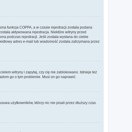
ona funkcja COPPA, a w czasie rejestracji została podana
została aktywowana rejestracja. Niektóre witryny przed
na podczas rejestracji. Jeśli została wysłana do ciebie
rawidłowy adres e-mail lub wiadomość została zatrzymana przez
lem witryny i zapytaj, czy cię nie zablokowano. Istnieje też
wiadom go o tym problemie. Musi on go naprawić.
suwa użytkowników, którzy nic nie pisali przez dłuższy czas.