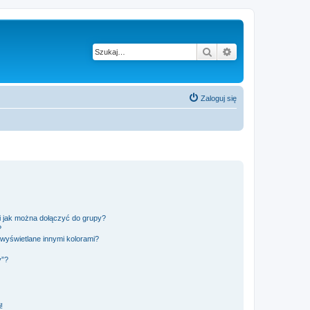
Szukaj
Wyszukiwanie z
Zaloguj się
 i jak można dołączyć do grupy?
?
wyświetlane innymi kolorami?
y”?
!