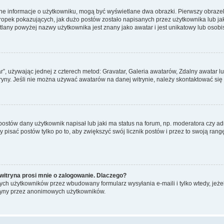
ane informacje o użytkowniku, mogą być wyświetlane dwa obrazki. Pierwszy obrazek
pek pokazujących, jak dużo postów zostało napisanych przez użytkownika lub jaki j
lany powyżej nazwy użytkownika jest znany jako awatar i jest unikatowy lub osobi
ar”, używając jednej z czterech metod: Gravatar, Galeria awatarów, Zdalny awatar 
ryny. Jeśli nie można używać awatarów na danej witrynie, należy skontaktować się 
stów dany użytkownik napisał lub jaki ma status na forum, np. moderatora czy a
y pisać postów tylko po to, aby zwiększyć swój licznik postów i przez to swoją rangę
witryna prosi mnie o zalogowanie. Dlaczego?
ch użytkowników przez wbudowany formularz wysyłania e-maili i tylko wtedy, jeżeli
ryny przez anonimowych użytkowników.