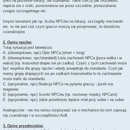
tylko na poziomie lokacji, nie standardu. Takie rzeczy jak mozliwosc
napicia sie z rzeki, przecisniecia sie przez szczeline, przeszukania
czegos szczegolnego etc.
Innymi tematami jak np. liczba NPCów na lokacji, szczegóły mechaniki
etc. to nie jest coś czym gracze muszą się przejmować, to dziedzina
czarodziejów.
2. Opisy npców:
Tutaj sytuacja jest łatwiejsza:
A. (obowiązkowo, npc) Opis NPCa (short + long)
B. (obowiązkowo, npc/standard) Lista zachowań NPCa (poza walka i w
walce) (np. krasnolud drapie sie po zadku). Część z tych zachowań może
być wspólna dla grupy npców i wtedy powędruje do standardu. Czyli jak
mamy grupę drapiących sie po zadkach krasnoludów to te zachowanie
może trafić do standardu.
C. (opcjonalnie, npc) Reakcja NPCa na pytania graczy - jezeli ma
reagowac
D. (opcjonalnie, npc) Scenki NPCów (np. rozmowy między NPCami)
E. (opcjonalnie, npc) Jakie przedmioty będzie miał przy sobie / na sobie
Analogicznie - nie ma sensu rozpisywać sie o mechanice bo tym zajmują
się czarodzieje i w szczególności AoB.
3. Opisy przedmiotów: