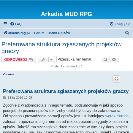
Arkadia MUD RPG
FAQ
Zaloguj się
S
arkadia.rpg.pl
Forum
Bank Opisów
z
Preferowana struktura zgłaszanych projektów
u
graczy
k
Szukaj
Wyszuki
ODPOWIEDZ
a
Posty: 1 • Strona
1
z
1
j
Zurwen
Preferowana struktura zgłaszanych projektów graczy
P
13 lip 2019 15:55
o
s
Zgodnie z wiadomością z innego tematu, podsumowuję w jaki sposób
t
podejść do pisania opisów tak, żeby efekt był łatwy do zakodowania.
Od sposobu prowadzenia narracji opisów jest już istniejący
wątek Yarrida
,
zalecam zapoznanie się z nim przed rozpoczęciem przygody z pisaniem
opisów. Jakość ma szczególnie duże znaczenie w tym czy dany projekt
powstanie czy nie. Jak czarodziej dostaje rozbudowany projekt 50 lokacji,