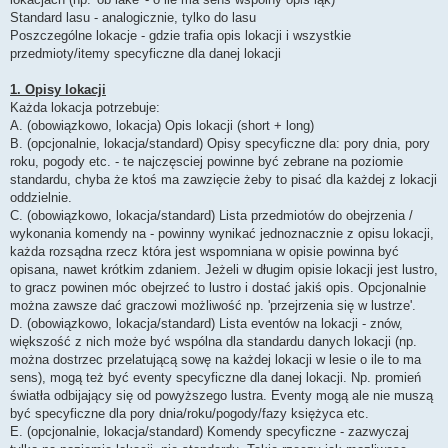
Standard lasu - analogicznie, tylko do lasu
Poszczególne lokacje - gdzie trafia opis lokacji i wszystkie
przedmioty/itemy specyficzne dla danej lokacji
1. Opisy lokacji
Każda lokacja potrzebuje:
A. (obowiązkowo, lokacja) Opis lokacji (short + long)
B. (opcjonalnie, lokacja/standard) Opisy specyficzne dla: pory dnia, pory
roku, pogody etc. - te najczęsciej powinne być zebrane na poziomie
standardu, chyba że ktoś ma zawzięcie żeby to pisać dla każdej z lokacji
oddzielnie.
C. (obowiązkowo, lokacja/standard) Lista przedmiotów do obejrzenia /
wykonania komendy na - powinny wynikać jednoznacznie z opisu lokacji,
każda rozsądna rzecz która jest wspomniana w opisie powinna być
opisana, nawet krótkim zdaniem. Jeżeli w długim opisie lokacji jest lustro,
to gracz powinen móc obejrzeć to lustro i dostać jakiś opis. Opcjonalnie
można zawsze dać graczowi możliwość np. 'przejrzenia się w lustrze'.
D. (obowiązkowo, lokacja/standard) Lista eventów na lokacji - znów,
większość z nich może być wspólna dla standardu danych lokacji (np.
można dostrzec przelatującą sowę na każdej lokacji w lesie o ile to ma
sens), mogą też być eventy specyficzne dla danej lokacji. Np. promień
światła odbijający się od powyższego lustra. Eventy mogą ale nie muszą
być specyficzne dla pory dnia/roku/pogody/fazy księżyca etc.
E. (opcjonalnie, lokacja/standard) Komendy specyficzne - zazwyczaj