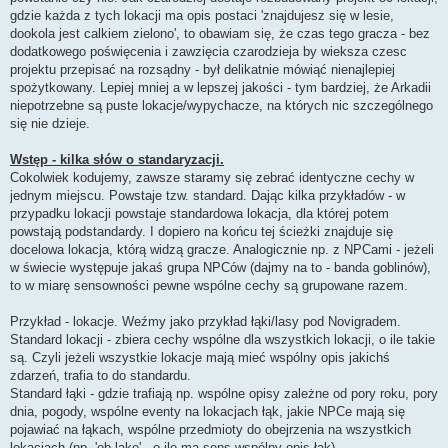
gdzie każda z tych lokacji ma opis postaci 'znajdujesz się w lesie,
dookola jest calkiem zielono', to obawiam się, że czas tego gracza - bez
dodatkowego poświęcenia i zawzięcia czarodzieja by wieksza czesc
projektu przepisać na rozsądny - był delikatnie mówiąć nienajlepiej
spożytkowany. Lepiej mniej a w lepszej jakości - tym bardziej, że Arkadii
niepotrzebne są puste lokacje/wypychacze, na których nic szczególnego
się nie dzieje.
Wstęp - kilka słów o standaryzacji.
Cokolwiek kodujemy, zawsze staramy się zebrać identyczne cechy w
jednym miejscu. Powstaje tzw. standard. Dając kilka przykładów - w
przypadku lokacji powstaje standardowa lokacja, dla której potem
powstają podstandardy. I dopiero na końcu tej ścieżki znajduje się
docelowa lokacja, którą widzą gracze. Analogicznie np. z NPCami - jeżeli
w świecie występuje jakaś grupa NPCów (dajmy na to - banda goblinów),
to w miarę sensowności pewne wspólne cechy są grupowane razem.
Przykład - lokacje. Weźmy jako przykład łąki/lasy pod Novigradem.
Standard lokacji - zbiera cechy wspólne dla wszystkich lokacji, o ile takie
są. Czyli jeżeli wszystkie lokacje mają mieć wspólny opis jakichś
zdarzeń, trafia to do standardu.
Standard łąki - gdzie trafiają np. wspólne opisy zależne od pory roku, pory
dnia, pogody, wspólne eventy na lokacjach łąk, jakie NPCe mają się
pojawiać na łąkach, wspólne przedmioty do obejrzenia na wszystkich
lokacjach (np. 'ob lake' - o ile ma sens wspólny opis łąk)