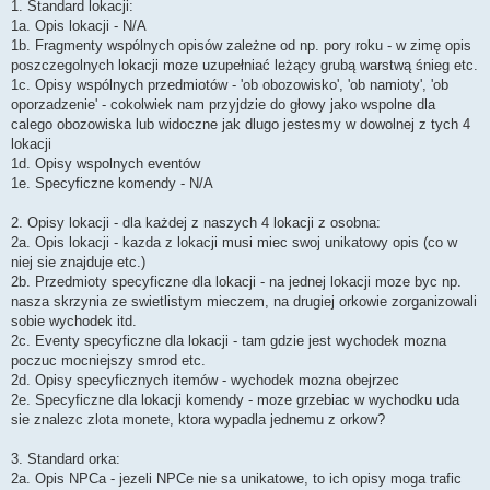
1. Standard lokacji:
1a. Opis lokacji - N/A
1b. Fragmenty wspólnych opisów zależne od np. pory roku - w zimę opis
poszczegolnych lokacji moze uzupełniać leżący grubą warstwą śnieg etc.
1c. Opisy wspólnych przedmiotów - 'ob obozowisko', 'ob namioty', 'ob
oporzadzenie' - cokolwiek nam przyjdzie do głowy jako wspolne dla
calego obozowiska lub widoczne jak dlugo jestesmy w dowolnej z tych 4
lokacji
1d. Opisy wspolnych eventów
1e. Specyficzne komendy - N/A
2. Opisy lokacji - dla każdej z naszych 4 lokacji z osobna:
2a. Opis lokacji - kazda z lokacji musi miec swoj unikatowy opis (co w
niej sie znajduje etc.)
2b. Przedmioty specyficzne dla lokacji - na jednej lokacji moze byc np.
nasza skrzynia ze swietlistym mieczem, na drugiej orkowie zorganizowali
sobie wychodek itd.
2c. Eventy specyficzne dla lokacji - tam gdzie jest wychodek mozna
poczuc mocniejszy smrod etc.
2d. Opisy specyficznych itemów - wychodek mozna obejrzec
2e. Specyficzne dla lokacji komendy - moze grzebiac w wychodku uda
sie znalezc zlota monete, ktora wypadla jednemu z orkow?
3. Standard orka:
2a. Opis NPCa - jezeli NPCe nie sa unikatowe, to ich opisy moga trafic