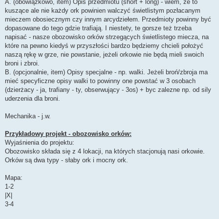
A. (obowiązkowo, item) Opis przedmiotu (short + long) - wiem, ze to
kuszące ale nie każdy ork powinien walczyć świetlistym pozłacanym
mieczem obosiecznym czy innym arcydziełem. Przedmioty powinny być
dopasowane do tego gdzie trafiają. I niestety, te gorsze też trzeba
napisać - nasze obozowisko orków strzegących świetlistego miecza, na
które na pewno kiedyś w przyszłości bardzo będziemy chcieli położyć
naszą rękę w grze, nie powstanie, jeżeli orkowie nie będą mieli swoich
broni i zbroi.
B. (opcjonalnie, item) Opisy specjalne - np. walki. Jeżeli broń/zbroja ma
mieć specyficzne opisy walki to powinny one powstać w 3 osobach
(dzierżacy - ja, trafiany - ty, obserwujący - 3os) + byc zalezne np. od sily
uderzenia dla broni.
Mechanika - j.w.
Przykładowy projekt - obozowisko orków:
Wyjaśnienia do projektu:
Obozowisko składa się z 4 lokacji, na których stacjonują nasi orkowie.
Orków są dwa typy - słaby ork i mocny ork.
Mapa:
1-2
|X|
3-4