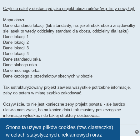
Czyli co należy dostarczyć jako projekt obozu orków (w.g. listy powyżej):
Mapa obozu
Dane standardu lokacji (lub standardy, np. jezeli obok obozu znajdowalby
sie lasek to wtedy oddzielny standard dla obozu, oddzielny dla lasku)
Dane lokacji 1
Dane lokacji 2
Dane lokacji 3
Dane lokacji 4
Dane standardu orka
Dane slabego orka
Dane mocnego orka
Dane kazdego z przedmiotow obecnych w obozie
Tak ustrukturyzowany projekt zawiera wszystkie potrzebne informacje,
zeby go potem w miarę szybko zakodować.
Oczywiście, to nie jest konieczne zeby projekt powstal - ale bardzo
ulatwia nam zycie, bo na koniec dnia i tak musimy poszczegolne
informacje wyluskac i do takiej struktury dostosowac.
Strona ta używa plików cookies (tzw. ciasteczka)
Do kontaktów z czarodziejami służy komenda ‚zglos’ (błąd/pomysl/mg).
w celach statystycznych, reklamowych oraz