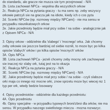
do standardu, ale gracze nie musza sie tym przejmować - N/A
2b. Lista zachowań NPCa - wspolna dla wszystkich orkow
2c. Reakcja NPCa na pytania graczy - tu ma sens np. zeby wszyscy
orkowie patrzyli sie na gracza jak na idiote, kiedy ich o cos pyta
2d. Scenki NPCów (np. rozmowy między NPCami) - nie ma sensu w
przypadku nieunikatowych orkow
2e. Jakie przedmioty będzie miał przy sobie / na sobie - analogicznie jak
z Opisem NPCa - N/A
3. Opisy orkow - oddzielnie dla 'slabego' i 'mocnego' orka. Jak chcemy
zeby orkowie sie jeszcze bardziej od siebie roznili, to moze byc po kilka
opisów 'slabych' orków i po kilka opisów 'mocnych' orków
3A. Opis NPCa
3B. Lista zachowań NPCa - jeżeli chcemy zeby mocny ork zachowywal
sie inaczej niz slaby ork, tutaj jest na to okazja
3C. Reakcja NPCa na pytania graczy - N/A
3E. Scenki NPCów (np. rozmowy między NPCami) - N/A
3E. Jakie przedmioty będzie miał przy sobie / na sobie - czyli slabsze
orki maja co innego niz mocne orki, znow sprzetu moze byc wiecej niz 1
typ per ork, wtedy bedzie losowany
4. Opisy przedmiotów - oddzielnie dla każdego przedmiotu:
4A. Opis przedmiotu
4b. Opisy specjalne - w przypadku typowych broni/zbroi dla orków, nie ma
sensu. W przypadku naszego swietlistego miecza - mozna rozwazyc.