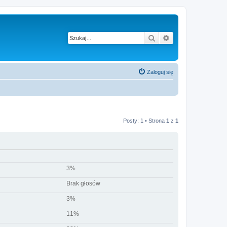
Szukaj
Wyszukiwanie z
Zaloguj się
Posty: 1 • Strona
1
z
1
3%
Brak głosów
3%
11%