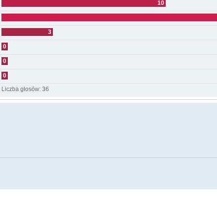
10
3
0
0
0
Liczba głosów:
36