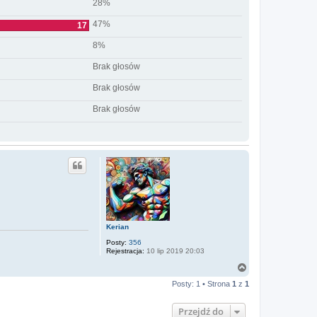
28%
47%
17
8%
Brak głosów
Brak głosów
Brak głosów
Kerian
Posty:
356
Rejestracja:
10 lip 2019 20:03
N
a
Posty: 1 • Strona
1
z
1
g
ó
r
Przejdź do
ę