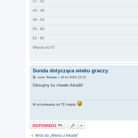
37 - 42
43 - 48
49 - 54
55 - 60
61 - 66
Więcej niż 67
Sonda dotycząca wieku graczy.
P
autor:
Kerian
»
18 lut 2026 15:15
o
s
Głosujmy ku chwale Arkadii!
t
W oczekiwaniu na TE święta.
ODPOWIEDZ
Wróć do „Wieści z Arkadii”