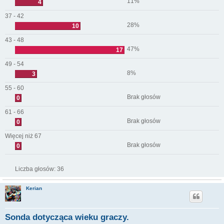
11%
4
37 - 42
28%
10
43 - 48
47%
17
49 - 54
8%
3
55 - 60
Brak głosów
0
61 - 66
Brak głosów
0
Więcej niż 67
Brak głosów
0
Liczba głosów:
36
Kerian
Sonda dotycząca wieku graczy.