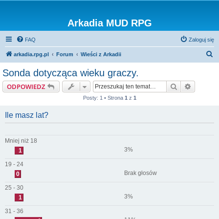
Arkadia MUD RPG
FAQ
Zaloguj się
S
arkadia.rpg.pl
Forum
Wieści z Arkadii
z
Sonda dotycząca wieku graczy.
u
Szukaj
Wyszuki
ODPOWIEDZ
k
Posty: 1 • Strona
1
z
1
a
j
Ile masz lat?
Mniej niż 18
3%
1
19 - 24
Brak głosów
0
25 - 30
3%
1
31 - 36