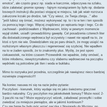
emotce", ale często gracz np. siada w karczmie, odpoczywa na szlaku,
idzie załatwiać gnomie sprawy - fajnym rozwiązaniem by było np. dodanie
losowych instrukcji dla postaci stojącej w miejscu, tak jak wiatr rozrzuca
zakurzone krzaki po drodze, tak "Czy wiesz, że Twoja zbroja..." albo
"jeśli lubisz się śmiać, możesz wykonywać np. to i to w ten i ten sposób
za pomocą tego i tego. Więcej znajdziesz po wpisaniu tego i tego. Co do
zachowań - podróżowałem z Wędrowcem, który w pewnym momencie
wyjął stołek, usiadł i prowadziliśmy gawędę. Cel posadzenia czterech liter
dla doświadczonego wędrowca był oczywisty i nawet nie wpadł na to, że
ktoś o tym nie wie. Dowiedziałem się po paru dniach, że mogę usiąść na
rozłożonym własnym płaszczu i regenerować się szybciej. Nie wpadłem
na to w żaden sposób, że to znakomity plus. Myślę, że jest sporo
ciekawostek, na które czasem Przewodnik nie wpadnie, żeby omówić, a
które młodemu, niewytrzymałemu czy słabemu wędrowcowi na początku
wędrówki są potrzebne jak tlen i woda w bukłaku.
Mimo to rozrywka jest przednia, szczególnie jak nawiążesz nieco bardziej
rozwinięte znajomości!!!
Na koniec nasuwa mi się na razie jedno pytanie:
Pocztylioni - kierunek, który wydaje się mi jako świeżemu graczowi
bardzo naturalny. Czy pocztylion ma jakiekolwiek bonusy? Może nosić 2-
3 paczki na raz? Może wypożyczyć wózek, załadować przesyłki i sobie
zwiedzać za mniejsze pieniądze, ale w jakimś kontinuum?
Czy nie fajnie by było móc wziąć paczkę z Novigradu do Wyzimy, po