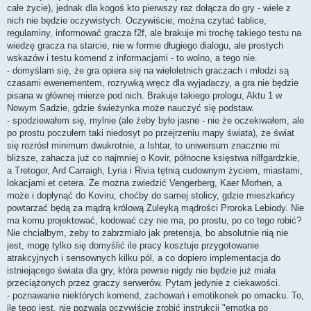
całe życie), jednak dla kogoś kto pierwszy raz dołącza do gry - wiele z
nich nie będzie oczywistych. Oczywiście, można czytać tablice,
regulaminy, informować gracza f2f, ale brakuje mi trochę takiego testu na
wiedzę gracza na starcie, nie w formie długiego dialogu, ale prostych
wskazów i testu komend z informacjami - to wolno, a tego nie.
- domyślam się, że gra opiera się na wieloletnich graczach i młodzi są
czasami ewenementem, rozrywką wręcz dla wyjadaczy, a gra nie będzie
pisana w głównej mierze pod nich. Brakuje takiego prologu, Aktu 1 w
Nowym Sadzie, gdzie świeżynka może nauczyć się podstaw.
- spodziewałem się, mylnie (ale żeby było jasne - nie że oczekiwałem, ale
po prostu poczułem taki niedosyt po przejrzeniu mapy świata), że świat
się rozrósł minimum dwukrotnie, a Ishtar, to uniwersum znacznie mi
bliższe, zahacza już co najmniej o Kovir, północne księstwa nilfgardzkie,
a Tretogor, Ard Carraigh, Lyria i Rivia tętnią cudownym życiem, miastami,
lokacjami et cetera. Że można zwiedzić Vengerberg, Kaer Morhen, a
może i dopłynąć do Koviru, choćby do samej stolicy, gdzie mieszkańcy
powtarzać będą za mądrą królową Zuleyką mądrości Proroka Lebiody. Nie
ma komu projektować, kodować czy nie ma, po prostu, po co tego robić?
Nie chciałbym, żeby to zabrzmiało jak pretensja, bo absolutnie nią nie
jest, mogę tylko się domyślić ile pracy kosztuje przygotowanie
atrakcyjnych i sensownych kilku pól, a co dopiero implementacja do
istniejącego świata dla gry, która pewnie nigdy nie będzie już miała
przeciążonych przez graczy serwerów. Pytam jedynie z ciekawości.
- poznawanie niektórych komend, zachowań i emotikonek po omacku. To,
ile tego jest, nie pozwala oczywiście zrobić instrukcji "emotka po