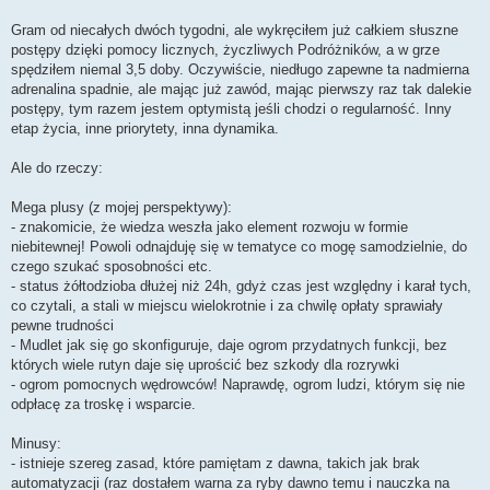
Gram od niecałych dwóch tygodni, ale wykręciłem już całkiem słuszne
postępy dzięki pomocy licznych, życzliwych Podróżników, a w grze
spędziłem niemal 3,5 doby. Oczywiście, niedługo zapewne ta nadmierna
adrenalina spadnie, ale mając już zawód, mając pierwszy raz tak dalekie
postępy, tym razem jestem optymistą jeśli chodzi o regularność. Inny
etap życia, inne priorytety, inna dynamika.
Ale do rzeczy:
Mega plusy (z mojej perspektywy):
- znakomicie, że wiedza weszła jako element rozwoju w formie
niebitewnej! Powoli odnajduję się w tematyce co mogę samodzielnie, do
czego szukać sposobności etc.
- status żółtodzioba dłużej niż 24h, gdyż czas jest względny i karał tych,
co czytali, a stali w miejscu wielokrotnie i za chwilę opłaty sprawiały
pewne trudności
- Mudlet jak się go skonfiguruje, daje ogrom przydatnych funkcji, bez
których wiele rutyn daje się uprościć bez szkody dla rozrywki
- ogrom pomocnych wędrowców! Naprawdę, ogrom ludzi, którym się nie
odpłacę za troskę i wsparcie.
Minusy:
- istnieje szereg zasad, które pamiętam z dawna, takich jak brak
automatyzacji (raz dostałem warna za ryby dawno temu i nauczka na