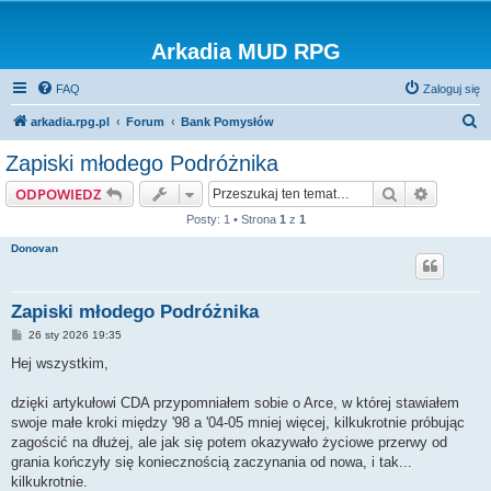
Arkadia MUD RPG
FAQ
Zaloguj się
S
arkadia.rpg.pl
Forum
Bank Pomysłów
z
Zapiski młodego Podróżnika
u
Szukaj
Wyszuki
ODPOWIEDZ
k
Posty: 1 • Strona
1
z
1
a
Donovan
j
Zapiski młodego Podróżnika
P
26 sty 2026 19:35
o
s
Hej wszystkim,
t
dzięki artykułowi CDA przypomniałem sobie o Arce, w której stawiałem
swoje małe kroki między '98 a '04-05 mniej więcej, kilkukrotnie próbując
zagościć na dłużej, ale jak się potem okazywało życiowe przerwy od
grania kończyły się koniecznością zaczynania od nowa, i tak...
kilkukrotnie.