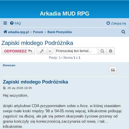
Arkadia MUD RPG
FAQ
Zaloguj się
S
arkadia.rpg.pl
Forum
Bank Pomysłów
z
Zapiski młodego Podróżnika
u
Szukaj
Wyszuki
ODPOWIEDZ
k
Posty: 1 • Strona
1
z
1
a
Donovan
j
Zapiski młodego Podróżnika
P
26 sty 2026 19:35
o
s
Hej wszystkim,
t
dzięki artykułowi CDA przypomniałem sobie o Arce, w której stawiałem
swoje małe kroki między '98 a '04-05 mniej więcej, kilkukrotnie próbując
zagościć na dłużej, ale jak się potem okazywało życiowe przerwy od
grania kończyły się koniecznością zaczynania od nowa, i tak...
kilkukrotnie.