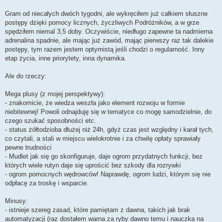
Gram od niecałych dwóch tygodni, ale wykręciłem już całkiem słuszne
postępy dzięki pomocy licznych, życzliwych Podróżników, a w grze
spędziłem niemal 3,5 doby. Oczywiście, niedługo zapewne ta nadmierna
adrenalina spadnie, ale mając już zawód, mając pierwszy raz tak dalekie
postępy, tym razem jestem optymistą jeśli chodzi o regularność. Inny
etap życia, inne priorytety, inna dynamika.
Ale do rzeczy:
Mega plusy (z mojej perspektywy):
- znakomicie, że wiedza weszła jako element rozwoju w formie
niebitewnej! Powoli odnajduję się w tematyce co mogę samodzielnie, do
czego szukać sposobności etc.
- status żółtodzioba dłużej niż 24h, gdyż czas jest względny i karał tych,
co czytali, a stali w miejscu wielokrotnie i za chwilę opłaty sprawiały
pewne trudności
- Mudlet jak się go skonfiguruje, daje ogrom przydatnych funkcji, bez
których wiele rutyn daje się uprościć bez szkody dla rozrywki
- ogrom pomocnych wędrowców! Naprawdę, ogrom ludzi, którym się nie
odpłacę za troskę i wsparcie.
Minusy:
- istnieje szereg zasad, które pamiętam z dawna, takich jak brak
automatyzacji (raz dostałem warna za ryby dawno temu i nauczka na