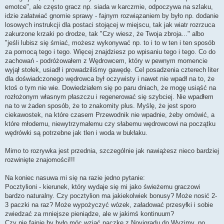
emotce", ale często gracz np. siada w karczmie, odpoczywa na szlaku,
idzie załatwiać gnomie sprawy - fajnym rozwiązaniem by było np. dodanie
losowych instrukcji dla postaci stojącej w miejscu, tak jak wiatr rozrzuca
zakurzone krzaki po drodze, tak "Czy wiesz, że Twoja zbroja..." albo
"jeśli lubisz się śmiać, możesz wykonywać np. to i to w ten i ten sposób
za pomocą tego i tego. Więcej znajdziesz po wpisaniu tego i tego. Co do
zachowań - podróżowałem z Wędrowcem, który w pewnym momencie
wyjął stołek, usiadł i prowadziliśmy gawędę. Cel posadzenia czterech liter
dla doświadczonego wędrowca był oczywisty i nawet nie wpadł na to, że
ktoś o tym nie wie. Dowiedziałem się po paru dniach, że mogę usiąść na
rozłożonym własnym płaszczu i regenerować się szybciej. Nie wpadłem
na to w żaden sposób, że to znakomity plus. Myślę, że jest sporo
ciekawostek, na które czasem Przewodnik nie wpadnie, żeby omówić, a
które młodemu, niewytrzymałemu czy słabemu wędrowcowi na początku
wędrówki są potrzebne jak tlen i woda w bukłaku.
Mimo to rozrywka jest przednia, szczególnie jak nawiążesz nieco bardziej
rozwinięte znajomości!!!
Na koniec nasuwa mi się na razie jedno pytanie:
Pocztylioni - kierunek, który wydaje się mi jako świeżemu graczowi
bardzo naturalny. Czy pocztylion ma jakiekolwiek bonusy? Może nosić 2-
3 paczki na raz? Może wypożyczyć wózek, załadować przesyłki i sobie
zwiedzać za mniejsze pieniądze, ale w jakimś kontinuum?
Czy nie fajnie by było móc wziąć paczkę z Novigradu do Wyzimy, po