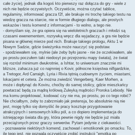
całe życie), jednak dla kogoś kto pierwszy raz dołącza do gry - wiele z
nich nie będzie oczywistych. Oczywiście, można czytać tablice,
regulaminy, informować gracza f2f, ale brakuje mi trochę takiego testu na
wiedzę gracza na starcie, nie w formie długiego dialogu, ale prostych
wskazów i testu komend z informacjami - to wolno, a tego nie.
- domyślam się, że gra opiera się na wieloletnich graczach i młodzi są
czasami ewenementem, rozrywką wręcz dla wyjadaczy, a gra nie będzie
pisana w głównej mierze pod nich. Brakuje takiego prologu, Aktu 1 w
Nowym Sadzie, gdzie świeżynka może nauczyć się podstaw.
- spodziewałem się, mylnie (ale żeby było jasne - nie że oczekiwałem, ale
po prostu poczułem taki niedosyt po przejrzeniu mapy świata), że świat
się rozrósł minimum dwukrotnie, a Ishtar, to uniwersum znacznie mi
bliższe, zahacza już co najmniej o Kovir, północne księstwa nilfgardzkie,
a Tretogor, Ard Carraigh, Lyria i Rivia tętnią cudownym życiem, miastami,
lokacjami et cetera. Że można zwiedzić Vengerberg, Kaer Morhen, a
może i dopłynąć do Koviru, choćby do samej stolicy, gdzie mieszkańcy
powtarzać będą za mądrą królową Zuleyką mądrości Proroka Lebiody. Nie
ma komu projektować, kodować czy nie ma, po prostu, po co tego robić?
Nie chciałbym, żeby to zabrzmiało jak pretensja, bo absolutnie nią nie
jest, mogę tylko się domyślić ile pracy kosztuje przygotowanie
atrakcyjnych i sensownych kilku pól, a co dopiero implementacja do
istniejącego świata dla gry, która pewnie nigdy nie będzie już miała
przeciążonych przez graczy serwerów. Pytam jedynie z ciekawości.
- poznawanie niektórych komend, zachowań i emotikonek po omacku. To,
ile tego jest, nie pozwala oczywiście zrobić instrukcji "emotka po