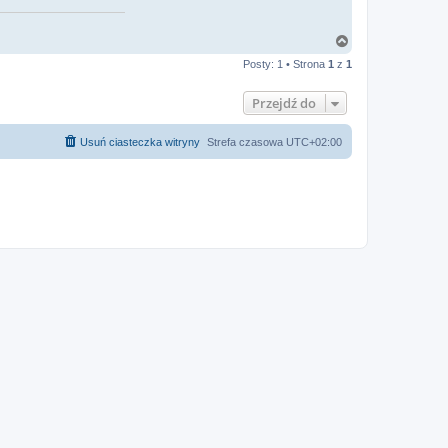
N
a
Posty: 1 • Strona
1
z
1
g
ó
r
Przejdź do
ę
Usuń ciasteczka witryny
Strefa czasowa
UTC+02:00