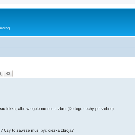
ularnej.
Szukaj
Wyszukiwanie zaawansowane
c lekka, albo w ogole nie nosic zbroi (Do tego cechy potrzebne)
oi? Czy to zawsze musi byc ciezka zbroja?