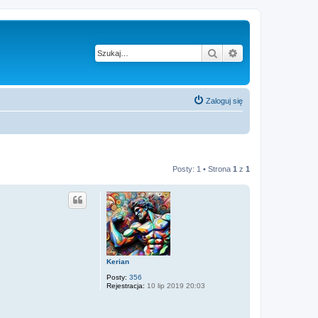
Szukaj
Wyszukiwanie z
Zaloguj się
Posty: 1 • Strona
1
z
1
Kerian
Posty:
356
Rejestracja:
10 lip 2019 20:03