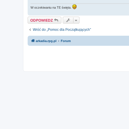
W oczekiwaniu na TE święta.
ODPOWIEDZ
Wróć do „Pomoc dla Początkujących”
arkadia.rpg.pl
Forum