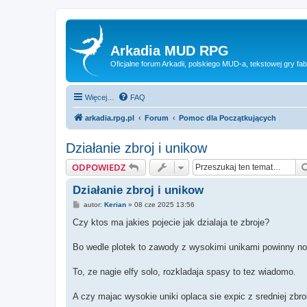
Arkadia MUD RPG
Oficjalne forum Arkadii, polskiego MUD-a, tekstowej gry fab
Więcej…
FAQ
arkadia.rpg.pl
Forum
Pomoc dla Początkujących
Działanie zbroj i unikow
ODPOWIEDZ
Działanie zbroj i unikow
P
autor:
Kerian
»
08 cze 2025 13:56
o
s
Czy ktos ma jakies pojecie jak dzialaja te zbroje?
t
Bo wedle plotek to zawody z wysokimi unikami powinny nosi
To, ze nagie elfy solo, rozkladaja spasy to tez wiadomo.
A czy majac wysokie uniki oplaca sie expic z sredniej zbr