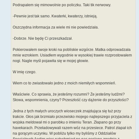
Podrapałem się mimowolnie po policzku. Taki tik nerwowy.
-Pewnie jest tak samo. Kwaterki, kwaterzy, istnieją.
Oszczędna informacja za wiele mi nie powiedziała.
-Dobrze. Nie będę Ci przeszkadzał.
Pokierowałem swoje kroki na pobliskie wzgórze. Matka odprowadzała
mnie wzrokiem. Usiadłem wygodnie w wysokiej trawie rozprostowałem
nogi. Nagle myśl pojawiła się w mojej głowie.
W imię czego.
Wiem co to zwiastowało jedno z moich niemiłych wspomnień.
Właściwie. Co sprawia, że jesteśmy rozumni? Że jesteśmy ludźmi?
Słowa, wspomnienia, czyny? Przeszłość czy dążenie do przyszłości?
Jedna z tych małych uroczych wioseczek znajdująca się tuż przy
trakcie. Głos jak brzmiało przezwisko mojego najlepszego przyjaciela z
wojska meldował mi o parobku o imieniu Teran. Złapano go przy
havekarach. Przeładowywali razem wóz na przesiece. Patrol złapał ich
na gorącym uczynku. W pobliżu tylko my byliśmy z Oddziałów