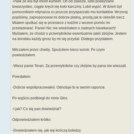
-Palik ze wsi był moim kumem. On od zawsze, lubił podejrzane
towarzystwo, ciągle kręcił się koło karczmy. Lubił wypić. W dzień był
pomocnikiem młynarza co jeszcze przysparzało mu kontaktów. Wczoraj
popiliśmy, zaproponował mi dobrze płatną, prostą jak to określił rzecz.
Miałem spotkać się w przesiece z ludźmi z wozem pomóc im
przeładować. Panie! Nic nie wiedziałem o żadnych havekarach!
Myślałem, że chodzi o przemytników ewentualnie jakiś zbójów. Jestem
na dorobku każdy grosz by mi się przydał. Dlatego przystałem.
Milczałem przez chwilę. Spuściłem nieco wzrok. Po czym
powiedziałem.
-Wiesz panie Teran. Za przemytników czy zbójów by pana nie wieszali.
Powstałem.
-Dobrze współpracowałeś. Odnotuje to w swoim raporcie.
Po wyjściu podbiegł do mnie Głos.
-I jak? Co się pan dowiedział?
Odpowiedziałem krótko.
-Dowiedziałem się, jak się kończą koledzy.