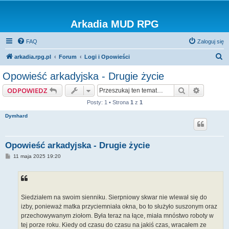
Arkadia MUD RPG
FAQ
Zaloguj się
S
arkadia.rpg.pl
Forum
Logi i Opowieści
z
Opowieść arkadyjska - Drugie życie
u
Szukaj
Wyszuki
ODPOWIEDZ
k
Posty: 1 • Strona
1
z
1
a
Dymhard
j
Opowieść arkadyjska - Drugie życie
P
11 maja 2025 19:20
o
s
t
Siedziałem na swoim sienniku. Sierpniowy skwar nie wlewał się do
izby, ponieważ matka przyciemniała okna, bo to służyło suszonym oraz
przechowywanym ziołom. Była teraz na łące, miała mnóstwo roboty w
tej porze roku. Kiedy od czasu do czasu na jakiś czas, wracałem ze