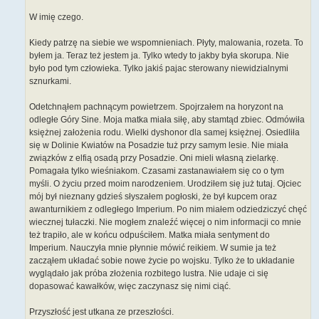
W imię czego.
Kiedy patrzę na siebie we wspomnieniach. Płyty, malowania, rozeta. To
byłem ja. Teraz też jestem ja. Tylko wtedy to jakby była skorupa. Nie
było pod tym człowieka. Tylko jakiś pajac sterowany niewidzialnymi
sznurkami.
Odetchnąłem pachnącym powietrzem. Spojrzałem na horyzont na
odległe Góry Sine. Moja matka miała siłę, aby stamtąd zbiec. Odmówiła
księżnej założenia rodu. Wielki dyshonor dla samej księżnej. Osiedliła
się w Dolinie Kwiatów na Posadzie tuż przy samym lesie. Nie miała
związków z elfią osadą przy Posadzie. Oni mieli własną zielarkę.
Pomagała tylko wieśniakom. Czasami zastanawiałem się co o tym
myśli. O życiu przed moim narodzeniem. Urodziłem się już tutaj. Ojciec
mój był nieznany gdzieś słyszałem pogłoski, że był kupcem oraz
awanturnikiem z odległego Imperium. Po nim miałem odziedziczyć chęć
wiecznej tułaczki. Nie mogłem znaleźć więcej o nim informacji co mnie
też trapiło, ale w końcu odpuściłem. Matka miała sentyment do
Imperium. Nauczyła mnie płynnie mówić reikiem. W sumie ja też
zacząłem układać sobie nowe życie po wojsku. Tylko że to układanie
wyglądało jak próba złożenia rozbitego lustra. Nie udaje ci się
dopasować kawałków, więc zaczynasz się nimi ciąć.
Przyszłość jest utkana ze przeszłości.