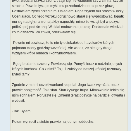
było. Siedział przykurczony, trząsł się nie wiadomo czy z zimna, czy ze
strachu. Pewnie tysiące myśli mu przechodziło teraz przez głowę.
Postawiłem zydel przed nim. Usiadłem. Popatrzyłem mu prosto w oczy.
Oceniająco. Od tego wzroku odruchowo starał się wyprostować, łopatki
mu się napięły, ramiona jakby napuchły, mimo że wciąż był w pozycji
półleżącej pod ścianą. Widział malowania, rozetę. Doskonale wiedział
co to oznacza. Po chwili, odezwałem się.
-Pewnie mi powiesz, że to nie ty uciekałeś od havekarów których
pojmano cztery godziny wcześniej. Ale wiedz, że nie tędy droga. -
Wziąłem krótki oddech i kontynuowałem.
-Będę brutalnie szczery. Powieszą cię. Pomyśl teraz o rodzinie, o tych
których kochasz. Co z nimi? To już zależy od naszej krótkiej rozmowy.
Byłeś tam?
Zgodnie z moimi oczekiwaniami stopniał. Jego twarz wyrażała teraz
prawie obojętność. Taki stan. Stan żywego trupa. Mimowolnie lekko się
uśmiechnąłem. Poruszył się. Zmienił teraz pozycję na bardziej otwartą i
wydusił.
-Tak. Byłem.
Potem wyrzucił z siebie prawie na jednym oddechu.