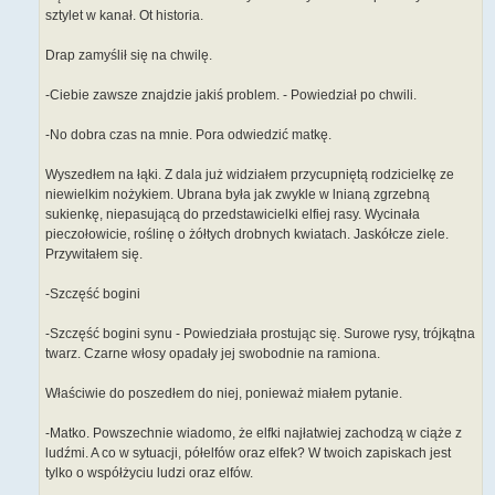
sztylet w kanał. Ot historia.
Drap zamyślił się na chwilę.
-Ciebie zawsze znajdzie jakiś problem. - Powiedział po chwili.
-No dobra czas na mnie. Pora odwiedzić matkę.
Wyszedłem na łąki. Z dala już widziałem przycupniętą rodzicielkę ze
niewielkim nożykiem. Ubrana była jak zwykle w lnianą zgrzebną
sukienkę, niepasującą do przedstawicielki elfiej rasy. Wycinała
pieczołowicie, roślinę o żółtych drobnych kwiatach. Jaskółcze ziele.
Przywitałem się.
-Szczęść bogini
-Szczęść bogini synu - Powiedziała prostując się. Surowe rysy, trójkątna
twarz. Czarne włosy opadały jej swobodnie na ramiona.
Właściwie do poszedłem do niej, ponieważ miałem pytanie.
-Matko. Powszechnie wiadomo, że elfki najłatwiej zachodzą w ciąże z
ludźmi. A co w sytuacji, półelfów oraz elfek? W twoich zapiskach jest
tylko o współżyciu ludzi oraz elfów.