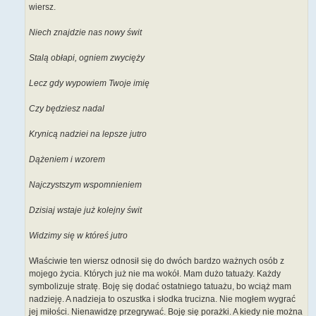
wiersz.
Niech znajdzie nas nowy świt
Stalą obłapi, ogniem zwycięży
Lecz gdy wypowiem Twoje imię
Czy będziesz nadal
Krynicą nadziei na lepsze jutro
Dążeniem i wzorem
Najczystszym wspomnieniem
Dzisiaj wstaje już kolejny świt
Widzimy się w któreś jutro
Właściwie ten wiersz odnosił się do dwóch bardzo ważnych osób z
mojego życia. Których już nie ma wokół. Mam dużo tatuaży. Każdy
symbolizuje stratę. Boję się dodać ostatniego tatuażu, bo wciąż mam
nadzieję. A nadzieja to oszustka i słodka trucizna. Nie mogłem wygrać
jej miłości. Nienawidzę przegrywać. Boję się porażki. A kiedy nie można