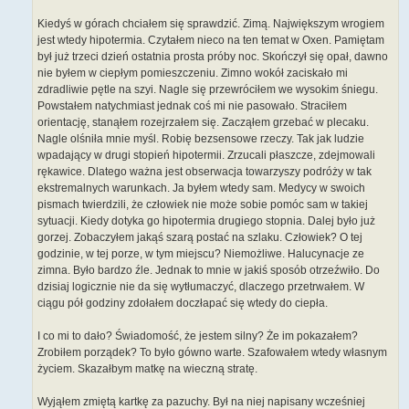
Kiedyś w górach chciałem się sprawdzić. Zimą. Największym wrogiem
jest wtedy hipotermia. Czytałem nieco na ten temat w Oxen. Pamiętam
był już trzeci dzień ostatnia prosta próby noc. Skończył się opał, dawno
nie byłem w ciepłym pomieszczeniu. Zimno wokół zaciskało mi
zdradliwie pętle na szyi. Nagle się przewróciłem we wysokim śniegu.
Powstałem natychmiast jednak coś mi nie pasowało. Straciłem
orientację, stanąłem rozejrzałem się. Zacząłem grzebać w plecaku.
Nagle olśniła mnie myśl. Robię bezsensowe rzeczy. Tak jak ludzie
wpadający w drugi stopień hipotermii. Zrzucali płaszcze, zdejmowali
rękawice. Dlatego ważna jest obserwacja towarzyszy podróży w tak
ekstremalnych warunkach. Ja byłem wtedy sam. Medycy w swoich
pismach twierdzili, że człowiek nie może sobie pomóc sam w takiej
sytuacji. Kiedy dotyka go hipotermia drugiego stopnia. Dalej było już
gorzej. Zobaczyłem jakąś szarą postać na szlaku. Człowiek? O tej
godzinie, w tej porze, w tym miejscu? Niemożliwe. Halucynacje ze
zimna. Było bardzo źle. Jednak to mnie w jakiś sposób otrzeźwiło. Do
dzisiaj logicznie nie da się wytłumaczyć, dlaczego przetrwałem. W
ciągu pół godziny zdołałem doczłapać się wtedy do ciepła.
I co mi to dało? Świadomość, że jestem silny? Że im pokazałem?
Zrobiłem porządek? To było gówno warte. Szafowałem wtedy własnym
życiem. Skazałbym matkę na wieczną stratę.
Wyjąłem zmiętą kartkę za pazuchy. Był na niej napisany wcześniej