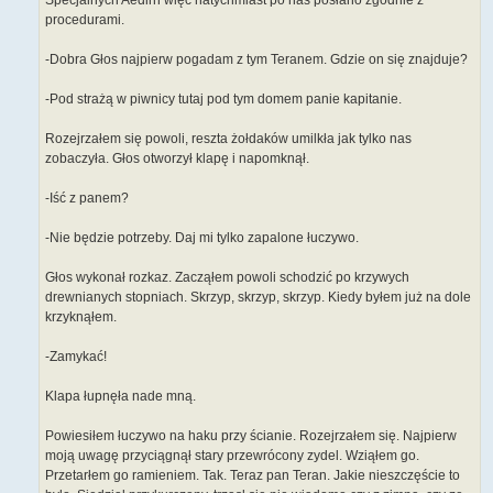
Specjalnych Aedirn więc natychmiast po nas posłano zgodnie z
procedurami.
-Dobra Głos najpierw pogadam z tym Teranem. Gdzie on się znajduje?
-Pod strażą w piwnicy tutaj pod tym domem panie kapitanie.
Rozejrzałem się powoli, reszta żołdaków umilkła jak tylko nas
zobaczyła. Głos otworzył klapę i napomknął.
-Iść z panem?
-Nie będzie potrzeby. Daj mi tylko zapalone łuczywo.
Głos wykonał rozkaz. Zacząłem powoli schodzić po krzywych
drewnianych stopniach. Skrzyp, skrzyp, skrzyp. Kiedy byłem już na dole
krzyknąłem.
-Zamykać!
Klapa łupnęła nade mną.
Powiesiłem łuczywo na haku przy ścianie. Rozejrzałem się. Najpierw
moją uwagę przyciągnął stary przewrócony zydel. Wziąłem go.
Przetarłem go ramieniem. Tak. Teraz pan Teran. Jakie nieszczęście to