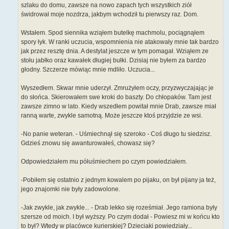
szlaku do domu, zawsze na nowo zapach tych wszystkich ziół
świdrował moje nozdrza, jakbym wchodził tu pierwszy raz. Dom.
Wstałem. Spod siennika wziąłem butelkę machmolu, pociągnąłem
spory łyk. W ranki uczucia, wspomnienia nie atakowały mnie tak bardzo
jak przez resztę dnia. A destylat jeszcze w tym pomagał. Wziąłem ze
stołu jabłko oraz kawałek długiej bułki. Dzisiaj nie byłem za bardzo
głodny. Szczerze mówiąc mnie mdliło. Uczucia...
Wyszedłem. Skwar mnie uderzył. Zmrużyłem oczy, przyzwyczajając je
do słońca. Skierowałem swe kroki do baszty. Do chłopaków. Tam jest
zawsze zimno w lato. Kiedy wszedłem powitał mnie Drab, zawsze miał
ranną warte, zwykle samotną. Może jeszcze ktoś przyjdzie ze wsi.
-No panie weteran. - Uśmiechnął się szeroko - Coś długo tu siedzisz.
Gdzieś znowu się awanturowałeś, chowasz się?
Odpowiedziałem mu półuśmiechem po czym powiedziałem.
-Pobiłem się ostatnio z jednym kowalem po pijaku, on był pijany ja też,
jego znajomki nie były zadowolone.
-Jak zwykle, jak zwykle... - Drab lekko się roześmiał. Jego ramiona były
szersze od moich. I był wyższy. Po czym dodał - Powiesz mi w końcu kto
to był? Wtedy w placówce kurierskiej? Dzieciaki powiedziały...