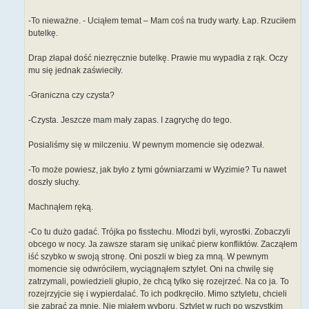
-To nieważne. - Uciąłem temat – Mam coś na trudy warty. Łap. Rzuciłem
butelkę.
Drap złapał dość niezręcznie butelkę. Prawie mu wypadła z rąk. Oczy
mu się jednak zaświeciły.
-Graniczna czy czysta?
-Czysta. Jeszcze mam mały zapas. I zagrychę do tego.
Posialiśmy się w milczeniu. W pewnym momencie się odezwał.
-To może powiesz, jak było z tymi gówniarzami w Wyzimie? Tu nawet
doszły słuchy.
Machnąłem ręką.
-Co tu dużo gadać. Trójka po fisstechu. Młodzi byli, wyrostki. Zobaczyli
obcego w nocy. Ja zawsze staram się unikać pierw konfliktów. Zacząłem
iść szybko w swoją stronę. Oni poszli w bieg za mną. W pewnym
momencie się odwróciłem, wyciągnąłem sztylet. Oni na chwilę się
zatrzymali, powiedzieli głupio, że chcą tylko się rozejrzeć. Na co ja. To
rozejrzyjcie się i wypierdalać. To ich podkręciło. Mimo sztyletu, chcieli
się zabrać za mnie. Nie miałem wyboru. Sztylet w ruch po wszystkim