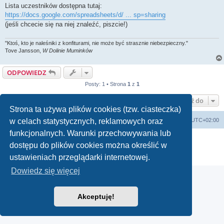
Lista uczestników dostępna tutaj:
https://docs.google.com/spreadsheets/d/ ... sp=sharing
(jeśli chcecie się na niej znaleźć, piszcie!)
"Ktoś, kto je naleśniki z konfiturami, nie może być strasznie niebezpieczny."
Tove Jansson,
W Dolinie Muminków
ODPOWIEDZ
Posty: 1 • Strona
1
z
1
Przejdź do
Strona ta używa plików cookies (tzw. ciasteczka)
arkadia.rpg.pl
Forum
Strefa czasowa
UTC+02:00
w celach statystycznych, reklamowych oraz
funkcjonalnych. Warunki przechowywania lub
Technologię dostarcza
phpBB
® Forum Software © phpBB Limited
dostępu do plików cookies można określić w
Polski pakiet językowy dostarcza
phpBB.pl
Zasady ochrony danych osobowych
|
Regulamin
ustawieniach przeglądarki internetowej.
Dowiedz się więcej
Akceptuję!