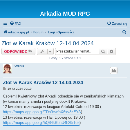
Arkadia MUD RPG
FAQ
Zaloguj się
S
arkadia.rpg.pl
Forum
Logi i Opowieści
z
Zlot w Karak Kraków 12-14.04.2024
u
Szukaj
Wyszuki
ODPOWIEDZ
k
Posty: 1 • Strona
1
z
1
a
Orchis
j
Zlot w Karak Kraków 12-14.04.2024
P
19 lut 2024 20:10
o
s
Czołem! Kwietniowy zlot Arkadii odbędzie się w zerrikańskich klimatach
t
(w końcu mamy smoki i pustynię obok!) Krakowa.
12 kwietnia: rezerwacja w knajpce Artefakt Cafe od 19:00 (
https://maps.app.goo.gl/TDo9ewfnX6xv8zEYA
)
13 kwietnia: rezerwacja w Hali Lipowej od 19:00 (
https://maps.app.goo.gl/5Q84kBbhU4h29rTo8
)