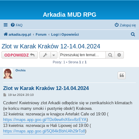
Arkadia MUD RPG
FAQ
Zaloguj się
S
arkadia.rpg.pl
Forum
Logi i Opowieści
z
Zlot w Karak Kraków 12-14.04.2024
u
Szukaj
Wyszuki
ODPOWIEDZ
k
Posty: 1 • Strona
1
z
1
a
Orchis
j
Zlot w Karak Kraków 12-14.04.2024
P
19 lut 2024 20:10
o
s
Czołem! Kwietniowy zlot Arkadii odbędzie się w zerrikańskich klimatach
t
(w końcu mamy smoki i pustynię obok!) Krakowa.
12 kwietnia: rezerwacja w knajpce Artefakt Cafe od 19:00 (
https://maps.app.goo.gl/TDo9ewfnX6xv8zEYA
)
13 kwietnia: rezerwacja w Hali Lipowej od 19:00 (
https://maps.app.goo.gl/5Q84kBbhU4h29rTo8
)