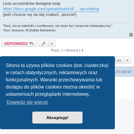
Lista uczestników dostępna tutaj:
https://docs.google.com/spreadsheets/d/ ... sp=sharing
(jeśli chcecie się na niej znaleźć, piszcie!)
"Ktoś, kto je naleśniki z konfiturami, nie może być strasznie niebezpieczny."
Tove Jansson,
W Dolinie Muminków
ODPOWIEDZ
Posty: 1 • Strona
1
z
1
Przejdź do
Strona ta używa plików cookies (tzw. ciasteczka)
arkadia.rpg.pl
Forum
Strefa czasowa
UTC+02:00
w celach statystycznych, reklamowych oraz
funkcjonalnych. Warunki przechowywania lub
Technologię dostarcza
phpBB
® Forum Software © phpBB Limited
dostępu do plików cookies można określić w
Polski pakiet językowy dostarcza
phpBB.pl
Zasady ochrony danych osobowych
|
Regulamin
ustawieniach przeglądarki internetowej.
Dowiedz się więcej
Akceptuję!