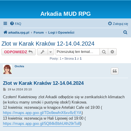
Arkadia MUD RPG
FAQ
Zaloguj się
S
arkadia.rpg.pl
Forum
Logi i Opowieści
z
Zlot w Karak Kraków 12-14.04.2024
u
Szukaj
Wyszuki
ODPOWIEDZ
k
Posty: 1 • Strona
1
z
1
a
Orchis
j
Zlot w Karak Kraków 12-14.04.2024
P
19 lut 2024 20:10
o
s
Czołem! Kwietniowy zlot Arkadii odbędzie się w zerrikańskich klimatach
t
(w końcu mamy smoki i pustynię obok!) Krakowa.
12 kwietnia: rezerwacja w knajpce Artefakt Cafe od 19:00 (
https://maps.app.goo.gl/TDo9ewfnX6xv8zEYA
)
13 kwietnia: rezerwacja w Hali Lipowej od 19:00 (
https://maps.app.goo.gl/5Q84kBbhU4h29rTo8
)