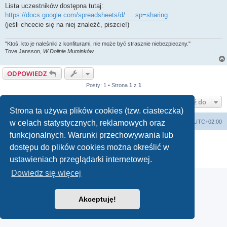
Lista uczestników dostępna tutaj:
https://docs.google.com/spreadsheets/d/ ... sp=sharing
(jeśli chcecie się na niej znaleźć, piszcie!)
"Ktoś, kto je naleśniki z konfiturami, nie może być strasznie niebezpieczny."
Tove Jansson,
W Dolinie Muminków
ODPOWIEDZ
Posty: 1 • Strona
1
z
1
Przejdź do
Strona ta używa plików cookies (tzw. ciasteczka)
arkadia.rpg.pl
Forum
Strefa czasowa
UTC+02:00
w celach statystycznych, reklamowych oraz
funkcjonalnych. Warunki przechowywania lub
Technologię dostarcza
phpBB
® Forum Software © phpBB Limited
dostępu do plików cookies można określić w
Polski pakiet językowy dostarcza
phpBB.pl
Zasady ochrony danych osobowych
|
Regulamin
ustawieniach przeglądarki internetowej.
Dowiedz się więcej
Akceptuję!