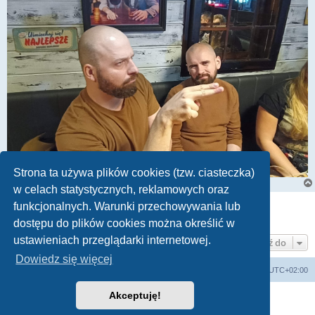
Strona ta używa plików cookies (tzw. ciasteczka)
w celach statystycznych, reklamowych oraz
ODPOWIEDZ
funkcjonalnych. Warunki przechowywania lub
Posty: 1 • Strona
1
z
1
dostępu do plików cookies można określić w
ustawieniach przeglądarki internetowej.
Przejdź do
Dowiedz się więcej
arkadia.rpg.pl
Forum
Strefa czasowa
UTC+02:00
Akceptuję!
Technologię dostarcza
phpBB
® Forum Software © phpBB Limited
Polski pakiet językowy dostarcza
phpBB.pl