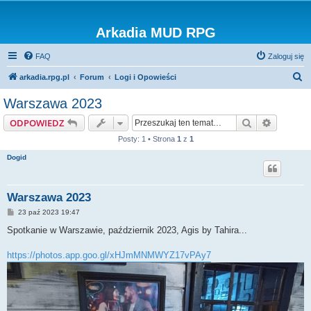
Arkadia MUD RPG
FAQ
Zaloguj się
S
arkadia.rpg.pl
Forum
Logi i Opowieści
z
Warszawa 2023
u
Szukaj
Wyszuki
ODPOWIEDZ
k
Posty: 1 • Strona
1
z
1
a
Dogid
j
Warszawa 2023
P
23 paź 2023 19:47
o
s
Spotkanie w Warszawie, październik 2023, Agis by Tahira...
t
https://photos.app.goo.gl/xHJmMNMWYZ17vPAy7