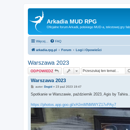
Arkadia MUD RPG
Oficjalne forum Arkadii, polskiego MUD-a, tekstowej gry fab
Więcej…
FAQ
arkadia.rpg.pl
Forum
Logi i Opowieści
Warszawa 2023
ODPOWIEDZ
Warszawa 2023
P
autor:
Dogid
»
23 paź 2023 19:47
o
s
Spotkanie w Warszawie, październik 2023, Agis by Tahira..
t
https://photos.app.goo.gl/xHJmMNMWYZ17vPAy7