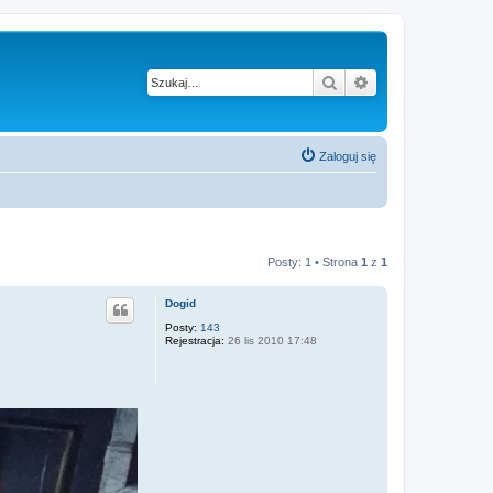
Szukaj
Wyszukiwanie z
Zaloguj się
Posty: 1 • Strona
1
z
1
Dogid
Posty:
143
Rejestracja:
26 lis 2010 17:48