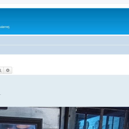
ularnej.
Szukaj
Wyszukiwanie zaawansowane
.