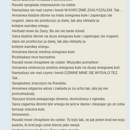
Ravald spoglada niepowaznie na ciebie.
Namyslasz sie nad czyms i kresli W KARCZMIE ZASLYSZALEM. Tak...
Annamea kladzie dlonie na mala sniegowa kule i zapierajac sie
nogami, stara sie przetoczyc ja dalej, tak aby oblepily ja
kolejne warstwy sniegu.
Herbald mowi do Sany: Bo sie nie bede dzielil.
Sana kladzie dlonie na duza sniegowa kule i zapierajac sie nogami,
stara sie przetoczyc ja dalej, tak aby oblepily ja
kolejne warstwy sniegu.
Annamea bierze srednia sniegowa kule.
Rozkladasz rece bezradnie.
Ravald mowi chrapliwie do ciebie: Wszystko pomyliles!
Annamea umieszcza srednia sniegowa kule na duzej sniegowej kuli.
Namyslasz sie nad czyms i kresli DZIWNE MNIE SIE WYDALO TEZ.
Tak...
Spogladasz znaczaco na Ravalda.
Annamea odgarnia wlosy i zaklada je za ucho tak, aby jej nie
przeszkadzaly.
Slyszysz trzask pekajacego drewna, dochodzacy z ogniska.
Sana zagarnia dlonmi tyle sniegu ile jest w stanie i zlepiajac go ze soba
formuje sniezna kule.
Hmmmmm...
Ravald mowi chrapliwie do ciebie: To bylo tak, ze jak jeden brat we boju
padnie, to brat jego zone bierze jako swoja