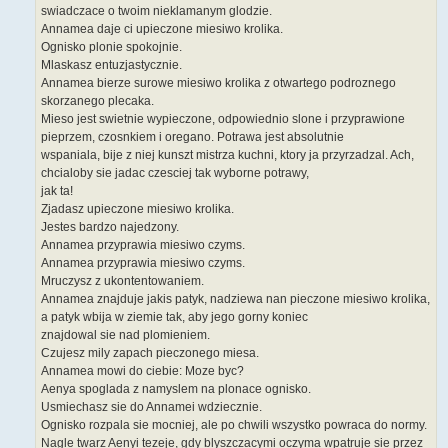
swiadczace o twoim nieklamanym glodzie.
Annamea daje ci upieczone miesiwo krolika.
Ognisko plonie spokojnie.
Mlaskasz entuzjastycznie.
Annamea bierze surowe miesiwo krolika z otwartego podroznego
skorzanego plecaka.
Mieso jest swietnie wypieczone, odpowiednio slone i przyprawione
pieprzem, czosnkiem i oregano. Potrawa jest absolutnie
wspaniala, bije z niej kunszt mistrza kuchni, ktory ja przyrzadzal. Ach,
chcialoby sie jadac czesciej tak wyborne potrawy,
jak ta!
Zjadasz upieczone miesiwo krolika.
Jestes bardzo najedzony.
Annamea przyprawia miesiwo czyms.
Annamea przyprawia miesiwo czyms.
Mruczysz z ukontentowaniem.
Annamea znajduje jakis patyk, nadziewa nan pieczone miesiwo krolika,
a patyk wbija w ziemie tak, aby jego gorny koniec
znajdowal sie nad plomieniem.
Czujesz mily zapach pieczonego miesa.
Annamea mowi do ciebie: Moze byc?
Aenya spoglada z namyslem na plonace ognisko.
Usmiechasz sie do Annamei wdziecznie.
Ognisko rozpala sie mocniej, ale po chwili wszystko powraca do normy.
Nagle twarz Aenyi tezeje, gdy blyszczacymi oczyma wpatruje sie przez