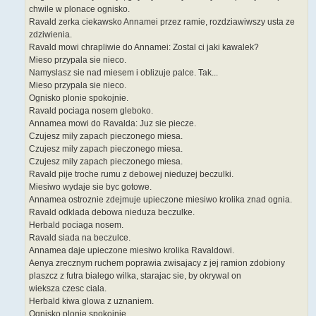
chwile w plonace ognisko.
Ravald zerka ciekawsko Annamei przez ramie, rozdziawiwszy usta ze
zdziwienia.
Ravald mowi chrapliwie do Annamei: Zostal ci jaki kawalek?
Mieso przypala sie nieco.
Namyslasz sie nad miesem i oblizuje palce. Tak...
Mieso przypala sie nieco.
Ognisko plonie spokojnie.
Ravald pociaga nosem gleboko.
Annamea mowi do Ravalda: Juz sie piecze.
Czujesz mily zapach pieczonego miesa.
Czujesz mily zapach pieczonego miesa.
Czujesz mily zapach pieczonego miesa.
Ravald pije troche rumu z debowej nieduzej beczulki.
Miesiwo wydaje sie byc gotowe.
Annamea ostroznie zdejmuje upieczone miesiwo krolika znad ognia.
Ravald odklada debowa nieduza beczulke.
Herbald pociaga nosem.
Ravald siada na beczulce.
Annamea daje upieczone miesiwo krolika Ravaldowi.
Aenya zrecznym ruchem poprawia zwisajacy z jej ramion zdobiony
plaszcz z futra bialego wilka, starajac sie, by okrywal on
wieksza czesc ciala.
Herbald kiwa glowa z uznaniem.
Ognisko plonie spokojnie.