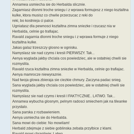
Annamea usmiecha sie do Herbalda slicznie.
Zagarniasz dlonmi troche sniegu i z wprawa formujesz z niego ksztaltna
kulke, ktora musisz co chwile przerzucac z reki do
reki, bo kostnieja ci palce.
Ugniatasz dla pewnosci ksztaltna zimna sniezke i rzucasz nia w
Herbalda, celnie go trafiajac.
Ravald zagarnia dlonmi troche sniegu i z wprawa formuje z niego
ksztaltna kulke.
Jakas galaz trzeszczy glosno w ognisku.
Namyslasz sie nad czyms i kresli PIERWSZY. Tak...
Aenya wyglada jakby chciala cos powiedziec, ale w ostatniej chwili sie
rozmyslila.
Ravald rzuca ksztaltna zimna sniezke w Herbalda, celnie go trafiajac.
Aenya mamrocze niewyraznie.
Nad twoja glowa zbieraja sie ciezkie chmury. Zaczyna padac snieg.
Sana wyglada jakby chciala cos powiedziec, ale w ostatniej chwili sie
rozmyslila.
Namyslasz sie nad czyms i kresli I FAKTYCZNIE.. LATWO. Tak...
Annamea wybucha glosnym, pelnym radosci smiechem jak na tileanke
przystalo.
Sana parska z rozbawieniem.
Aenya usmiecha sie do Herbalda.
Sana mowi do ciebie: No mowilam!
Herbald zdejmuje z siebie goblinska zebata przylbice z klami.
Ravald mowi chrapliwie: Latwo.