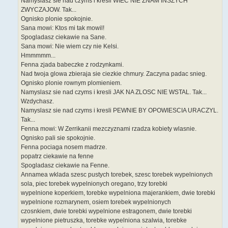
Namyslasz sie nad czyms i kresli WIEC NIE ZNAM INSZYCH
ZWYCZAJOW. Tak...
Ognisko plonie spokojnie.
Sana mowi: Ktos mi tak mowil!
Spogladasz ciekawie na Sane.
Sana mowi: Nie wiem czy nie Kelsi.
Hmmmmm...
Fenna zjada babeczke z rodzynkami.
Nad twoja glowa zbieraja sie ciezkie chmury. Zaczyna padac snieg.
Ognisko plonie rownym plomieniem.
Namyslasz sie nad czyms i kresli JAK NA ZLOSC NIE WSTAL. Tak...
Wzdychasz.
Namyslasz sie nad czyms i kresli PEWNIE BY OPOWIESCIA URACZYL.
Tak...
Fenna mowi: W Zerrikanii mezczyznami rzadza kobiety wlasnie.
Ognisko pali sie spokojnie.
Fenna pociaga nosem madrze.
popatrz ciekawie na fenne
Spogladasz ciekawie na Fenne.
Annamea wklada szesc pustych torebek, szesc torebek wypelnionych
sola, piec torebek wypelnionych oregano, trzy torebki
wypelnione koperkiem, torebke wypelniona majerankiem, dwie torebki
wypelnione rozmarynem, osiem torebek wypelnionych
czosnkiem, dwie torebki wypelnione estragonem, dwie torebki
wypelnione pietruszka, torebke wypelniona szalwia, torebke