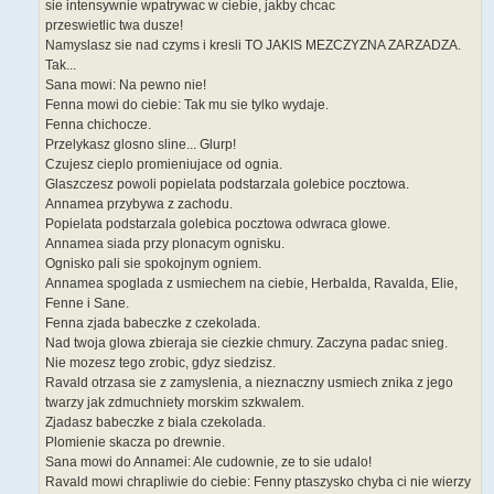
sie intensywnie wpatrywac w ciebie, jakby chcac
przeswietlic twa dusze!
Namyslasz sie nad czyms i kresli TO JAKIS MEZCZYZNA ZARZADZA.
Tak...
Sana mowi: Na pewno nie!
Fenna mowi do ciebie: Tak mu sie tylko wydaje.
Fenna chichocze.
Przelykasz glosno sline... Glurp!
Czujesz cieplo promieniujace od ognia.
Glaszczesz powoli popielata podstarzala golebice pocztowa.
Annamea przybywa z zachodu.
Popielata podstarzala golebica pocztowa odwraca glowe.
Annamea siada przy plonacym ognisku.
Ognisko pali sie spokojnym ogniem.
Annamea spoglada z usmiechem na ciebie, Herbalda, Ravalda, Elie,
Fenne i Sane.
Fenna zjada babeczke z czekolada.
Nad twoja glowa zbieraja sie ciezkie chmury. Zaczyna padac snieg.
Nie mozesz tego zrobic, gdyz siedzisz.
Ravald otrzasa sie z zamyslenia, a nieznaczny usmiech znika z jego
twarzy jak zdmuchniety morskim szkwalem.
Zjadasz babeczke z biala czekolada.
Plomienie skacza po drewnie.
Sana mowi do Annamei: Ale cudownie, ze to sie udalo!
Ravald mowi chrapliwie do ciebie: Fenny ptaszysko chyba ci nie wierzy