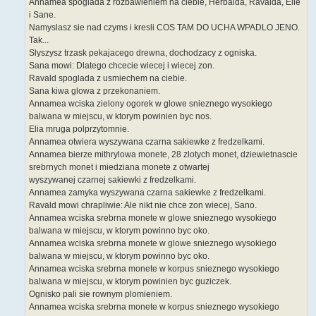
Annamea spoglada z rozbawieniem na ciebie, Herbalda, Ravalda, Elie
i Sane.
Namyslasz sie nad czyms i kresli COS TAM DO UCHA WPADLO JENO.
Tak...
Slyszysz trzask pekajacego drewna, dochodzacy z ogniska.
Sana mowi: Dlatego chcecie wiecej i wiecej zon.
Ravald spoglada z usmiechem na ciebie.
Sana kiwa glowa z przekonaniem.
Annamea wciska zielony ogorek w glowe snieznego wysokiego
balwana w miejscu, w ktorym powinien byc nos.
Elia mruga polprzytomnie.
Annamea otwiera wyszywana czarna sakiewke z fredzelkami.
Annamea bierze mithrylowa monete, 28 zlotych monet, dziewietnascie
srebrnych monet i miedziana monete z otwartej
wyszywanej czarnej sakiewki z fredzelkami.
Annamea zamyka wyszywana czarna sakiewke z fredzelkami.
Ravald mowi chrapliwie: Ale nikt nie chce zon wiecej, Sano.
Annamea wciska srebrna monete w glowe snieznego wysokiego
balwana w miejscu, w ktorym powinno byc oko.
Annamea wciska srebrna monete w glowe snieznego wysokiego
balwana w miejscu, w ktorym powinno byc oko.
Annamea wciska srebrna monete w korpus snieznego wysokiego
balwana w miejscu, w ktorym powinien byc guziczek.
Ognisko pali sie rownym plomieniem.
Annamea wciska srebrna monete w korpus snieznego wysokiego