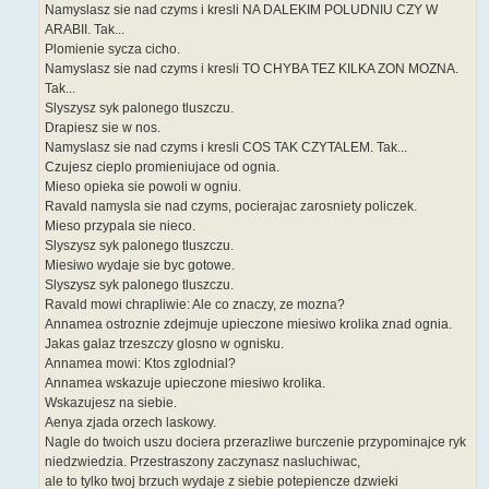
Namyslasz sie nad czyms i kresli NA DALEKIM POLUDNIU CZY W
ARABII. Tak...
Plomienie sycza cicho.
Namyslasz sie nad czyms i kresli TO CHYBA TEZ KILKA ZON MOZNA.
Tak...
Slyszysz syk palonego tluszczu.
Drapiesz sie w nos.
Namyslasz sie nad czyms i kresli COS TAK CZYTALEM. Tak...
Czujesz cieplo promieniujace od ognia.
Mieso opieka sie powoli w ogniu.
Ravald namysla sie nad czyms, pocierajac zarosniety policzek.
Mieso przypala sie nieco.
Slyszysz syk palonego tluszczu.
Miesiwo wydaje sie byc gotowe.
Slyszysz syk palonego tluszczu.
Ravald mowi chrapliwie: Ale co znaczy, ze mozna?
Annamea ostroznie zdejmuje upieczone miesiwo krolika znad ognia.
Jakas galaz trzeszczy glosno w ognisku.
Annamea mowi: Ktos zglodnial?
Annamea wskazuje upieczone miesiwo krolika.
Wskazujesz na siebie.
Aenya zjada orzech laskowy.
Nagle do twoich uszu dociera przerazliwe burczenie przypominajce ryk
niedzwiedzia. Przestraszony zaczynasz nasluchiwac,
ale to tylko twoj brzuch wydaje z siebie potepiencze dzwieki