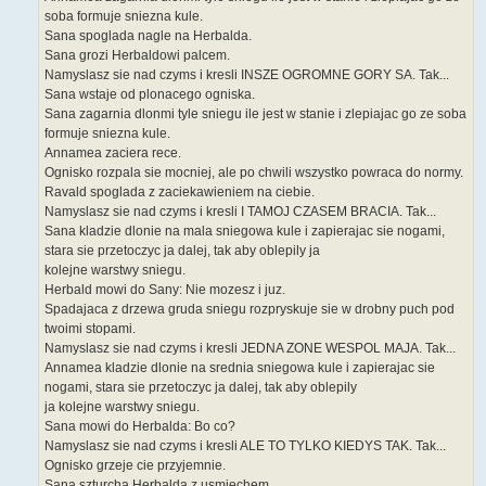
soba formuje sniezna kule.
Sana spoglada nagle na Herbalda.
Sana grozi Herbaldowi palcem.
Namyslasz sie nad czyms i kresli INSZE OGROMNE GORY SA. Tak...
Sana wstaje od plonacego ogniska.
Sana zagarnia dlonmi tyle sniegu ile jest w stanie i zlepiajac go ze soba
formuje sniezna kule.
Annamea zaciera rece.
Ognisko rozpala sie mocniej, ale po chwili wszystko powraca do normy.
Ravald spoglada z zaciekawieniem na ciebie.
Namyslasz sie nad czyms i kresli I TAMOJ CZASEM BRACIA. Tak...
Sana kladzie dlonie na mala sniegowa kule i zapierajac sie nogami,
stara sie przetoczyc ja dalej, tak aby oblepily ja
kolejne warstwy sniegu.
Herbald mowi do Sany: Nie mozesz i juz.
Spadajaca z drzewa gruda sniegu rozpryskuje sie w drobny puch pod
twoimi stopami.
Namyslasz sie nad czyms i kresli JEDNA ZONE WESPOL MAJA. Tak...
Annamea kladzie dlonie na srednia sniegowa kule i zapierajac sie
nogami, stara sie przetoczyc ja dalej, tak aby oblepily
ja kolejne warstwy sniegu.
Sana mowi do Herbalda: Bo co?
Namyslasz sie nad czyms i kresli ALE TO TYLKO KIEDYS TAK. Tak...
Ognisko grzeje cie przyjemnie.
Sana szturcha Herbalda z usmiechem.