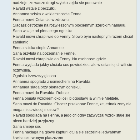
nadzieje, ze wasze drogi szybko zejda sie ponownie.
Ravald wstaje z beczulki.
Annamea sciska z wdziecznoscia Fenne.
Fenna mowi: Ostancie w zdrowiu.
Siadasz ostroznie na rozwieszonym plociennym szerokim hamaku.
Sana wstaje od plonacego ogniska.
Ravald mowi chrapliwie do Fenny: Slowo bym nastepnym razem chcial
zamienic
Fenna sciska cieplo Annamee.
Sana przytula na pozegnanie Fenne.
Ravald mowi chrapliwie do Fenny: Na osobnosci gdzie
Fenna wyglada jakby chciala cos powiedziec, ale w ostatniej chwili sie
rozmyslila.
Ognisko trzeszczy glosno.
Annamea spoglada z usmiechem na Ravalda.
Annamea siada przy plonacym ognisku.
Fenna mowi do Ravalda: Dobrze.
Fenna omiata wzrokiem okolice i blogoslawi ja w imie Melitele.
Sana mowi do Ravalda: Chcesz przekonac Fenne, ze jednak zony nie
moga miec wiecej mezow?
Ravald spoglada na Fenne, a jego chlodny zazwyczaj wzrok staje sie
nieco bardziej przyjazny.
Sana smieje sie.
Fenna naciaga na glowe kaptur i otula sie szczelnie jedwabnym
krwistoczerwonym plaszczem.