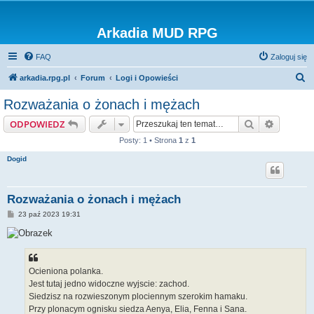
Arkadia MUD RPG
FAQ
Zaloguj się
S
arkadia.rpg.pl
Forum
Logi i Opowieści
z
Rozważania o żonach i mężach
u
Szukaj
Wyszuki
ODPOWIEDZ
k
Posty: 1 • Strona
1
z
1
a
Dogid
j
Rozważania o żonach i mężach
P
23 paź 2023 19:31
o
s
t
Ocieniona polanka.
Jest tutaj jedno widoczne wyjscie: zachod.
Siedzisz na rozwieszonym plociennym szerokim hamaku.
Przy plonacym ognisku siedza Aenya, Elia, Fenna i Sana.