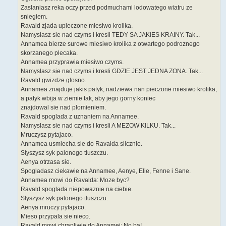
Zaslaniasz reka oczy przed podmuchami lodowatego wiatru ze
sniegiem.
Ravald zjada upieczone miesiwo krolika.
Namyslasz sie nad czyms i kresli TEDY SA JAKIES KRAINY. Tak...
Annamea bierze surowe miesiwo krolika z otwartego podroznego
skorzanego plecaka.
Annamea przyprawia miesiwo czyms.
Namyslasz sie nad czyms i kresli GDZIE JEST JEDNA ZONA. Tak...
Ravald gwizdze glosno.
Annamea znajduje jakis patyk, nadziewa nan pieczone miesiwo krolika,
a patyk wbija w ziemie tak, aby jego gorny koniec
znajdowal sie nad plomieniem.
Ravald spoglada z uznaniem na Annamee.
Namyslasz sie nad czyms i kresli A MEZOW KILKU. Tak...
Mruczysz pytajaco.
Annamea usmiecha sie do Ravalda slicznie.
Slyszysz syk palonego tluszczu.
Aenya otrzasa sie.
Spogladasz ciekawie na Annamee, Aenye, Elie, Fenne i Sane.
Annamea mowi do Ravalda: Moze byc?
Ravald spoglada niepowaznie na ciebie.
Slyszysz syk palonego tluszczu.
Aenya mruczy pytajaco.
Mieso przypala sie nieco.
Ravald mowi chrapliwie do Annamei: No ba!