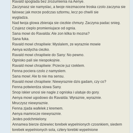
Ravald spoglada bez zrozumienia na Aenye.
Zaczynasz sie namyslac, a twoje niezmacone troska czolo zaczyna sie
falowac jak morze podczas sztormu, lecz po chwili sie
wygladza.
Nad twoja glowa zbieraja sie ciezkie chmury. Zaczyna padac snieg.
Czujesz cieplo promieniujace od ognia.
Sana mowi do Ravalda: Ale zon kilka to mozna?
Sana fuka.
Ravald mowi chrapliwie: Myslalem, ze wyraznie mowie
Aenya wzdycha ciezko.
Ravald mowi chrapliwie do Sany: No pewno.
Ognisko pali sie niespokojnie.
Ravald mowi chrapliwie: Przecie juz rzeklem.
Fenna pociera czolo z namyslem.
Sana mowi: Ale to nie ma sensu.
Ravald mowi chrapliwie: Niewyraznie dzis gadam, czy co?
Fenna potwierdza slowa Sany.
Snop iskier unosi sie nagle z ogniska i ulatuje do gory.
Aenya mowi ugodowo do Ravalda: Wyraznie, wyraznie.
Mruczysz niewyraznie.
Fenna zjada wafelek z kremem.
Aenya mamrocze niewyraznie.
Jestes podchmielony.
Annamea bierze dziewiec torebek wypelnionych czosnkiem, siedem
torebek wypelnionych sola, cztery torebki wypelnione