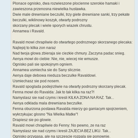
Plonace ognisko, dwa rozwieszone plocienne szerokie hamaki i
zawieszona przenosna niewielka hustawka.
Dwie male drewniane beczulki, trzy giete drewniane sanki, trzy pekate
beczulki, wiklinowy koszyk, otwarty podrozny
skorzany plecak i wiele sporych wiazek chrustu.
Annamea i Ravald.
Ravald mowi chrapliwie do otwartego podroznego skorzanego plecaka:
Najlepij to kilka zon naraz
Nad twoja glowa zbieraja sie ciezkie chmury. Zaczyna padac snieg.
Aenya mowi do ciebie: Nie, nie, wiecej nie wmusze.
Ognisko pali sie spokojnym ogniem.
Annamea usmiecha sie do Sany slicznie.
Aenya daje debowa nieduza beczulke Ravaldowi.
Usmiechasz sie pod nosem.
Ravald spoglada podejrzliwie na otwarty podrozny skorzany plecak.
Fenna mowi do Ravalda: Jak to tak kilka na raz?!
Namyslasz sie nad czyms i kresli KILKA ZONA NA RAZ. Tak...
Aenya odklada mala drewniana beczulke.
Fenna oburzona postawa Ravalda mierzy go ganiacym spojrzeniem,
wykrzykujac glosno "Na Wielka Matke"!
Drapiesz sie po glowie.
Ravald mowi chrapliwie do Fenny: No pewno, ze na raz
Namyslasz sie nad czyms i kresli ZAJECIA BEZ LIKU. Tak...
Ognisko przygasa, ale na szczescie rozpala sie ponownie.