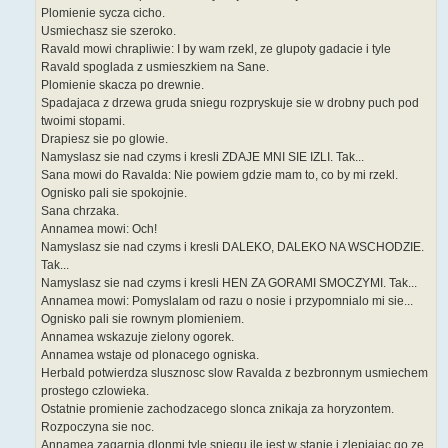
Plomienie sycza cicho.
Usmiechasz sie szeroko.
Ravald mowi chrapliwie: I by wam rzekl, ze glupoty gadacie i tyle
Ravald spoglada z usmieszkiem na Sane.
Plomienie skacza po drewnie.
Spadajaca z drzewa gruda sniegu rozpryskuje sie w drobny puch pod
twoimi stopami.
Drapiesz sie po glowie.
Namyslasz sie nad czyms i kresli ZDAJE MNI SIE IZLI. Tak...
Sana mowi do Ravalda: Nie powiem gdzie mam to, co by mi rzekl.
Ognisko pali sie spokojnie.
Sana chrzaka.
Annamea mowi: Och!
Namyslasz sie nad czyms i kresli DALEKO, DALEKO NA WSCHODZIE.
Tak...
Namyslasz sie nad czyms i kresli HEN ZA GORAMI SMOCZYMI. Tak...
Annamea mowi: Pomyslalam od razu o nosie i przypomnialo mi sie...
Ognisko pali sie rownym plomieniem.
Annamea wskazuje zielony ogorek.
Annamea wstaje od plonacego ogniska.
Herbald potwierdza slusznosc slow Ravalda z bezbronnym usmiechem
prostego czlowieka.
Ostatnie promienie zachodzacego slonca znikaja za horyzontem.
Rozpoczyna sie noc.
Annamea zagarnia dlonmi tyle sniegu ile jest w stanie i zlepiajac go ze