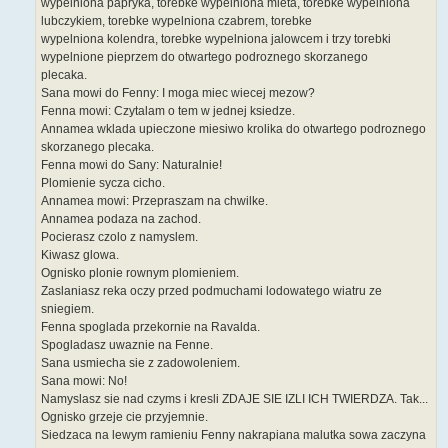
wypelniona papryka, torebke wypelniona mieta, torebke wypelniona
lubczykiem, torebke wypelniona czabrem, torebke
wypelniona kolendra, torebke wypelniona jalowcem i trzy torebki
wypelnione pieprzem do otwartego podroznego skorzanego
plecaka.
Sana mowi do Fenny: I moga miec wiecej mezow?
Fenna mowi: Czytalam o tem w jednej ksiedze.
Annamea wklada upieczone miesiwo krolika do otwartego podroznego
skorzanego plecaka.
Fenna mowi do Sany: Naturalnie!
Plomienie sycza cicho.
Annamea mowi: Przepraszam na chwilke.
Annamea podaza na zachod.
Pocierasz czolo z namyslem.
Kiwasz glowa.
Ognisko plonie rownym plomieniem.
Zaslaniasz reka oczy przed podmuchami lodowatego wiatru ze
sniegiem.
Fenna spoglada przekornie na Ravalda.
Spogladasz uwaznie na Fenne.
Sana usmiecha sie z zadowoleniem.
Sana mowi: No!
Namyslasz sie nad czyms i kresli ZDAJE SIE IZLI ICH TWIERDZA. Tak...
Ognisko grzeje cie przyjemnie.
Siedzaca na lewym ramieniu Fenny nakrapiana malutka sowa zaczyna