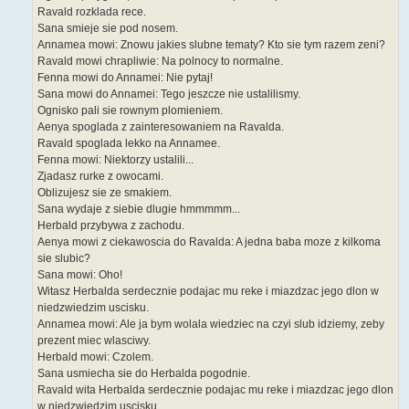
Ravald rozklada rece.
Sana smieje sie pod nosem.
Annamea mowi: Znowu jakies slubne tematy? Kto sie tym razem zeni?
Ravald mowi chrapliwie: Na polnocy to normalne.
Fenna mowi do Annamei: Nie pytaj!
Sana mowi do Annamei: Tego jeszcze nie ustalilismy.
Ognisko pali sie rownym plomieniem.
Aenya spoglada z zainteresowaniem na Ravalda.
Ravald spoglada lekko na Annamee.
Fenna mowi: Niektorzy ustalili...
Zjadasz rurke z owocami.
Oblizujesz sie ze smakiem.
Sana wydaje z siebie dlugie hmmmmm...
Herbald przybywa z zachodu.
Aenya mowi z ciekawoscia do Ravalda: A jedna baba moze z kilkoma
sie slubic?
Sana mowi: Oho!
Witasz Herbalda serdecznie podajac mu reke i miazdzac jego dlon w
niedzwiedzim uscisku.
Annamea mowi: Ale ja bym wolala wiedziec na czyi slub idziemy, zeby
prezent miec wlasciwy.
Herbald mowi: Czolem.
Sana usmiecha sie do Herbalda pogodnie.
Ravald wita Herbalda serdecznie podajac mu reke i miazdzac jego dlon
w niedzwiedzim uscisku.