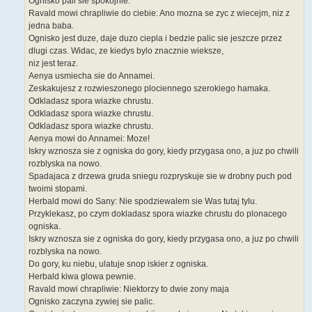
Ognisko pali sie spokojnie.
Ravald mowi chrapliwie do ciebie: Ano mozna se zyc z wiecejm, niz z
jedna baba.
Ognisko jest duze, daje duzo ciepla i bedzie palic sie jeszcze przez
dlugi czas. Widac, ze kiedys bylo znacznie wieksze,
niz jest teraz.
Aenya usmiecha sie do Annamei.
Zeskakujesz z rozwieszonego plociennego szerokiego hamaka.
Odkladasz spora wiazke chrustu.
Odkladasz spora wiazke chrustu.
Odkladasz spora wiazke chrustu.
Aenya mowi do Annamei: Moze!
Iskry wznosza sie z ogniska do gory, kiedy przygasa ono, a juz po chwili
rozblyska na nowo.
Spadajaca z drzewa gruda sniegu rozpryskuje sie w drobny puch pod
twoimi stopami.
Herbald mowi do Sany: Nie spodziewalem sie Was tutaj tylu.
Przyklekasz, po czym dokladasz spora wiazke chrustu do plonacego
ogniska.
Iskry wznosza sie z ogniska do gory, kiedy przygasa ono, a juz po chwili
rozblyska na nowo.
Do gory, ku niebu, ulatuje snop iskier z ogniska.
Herbald kiwa glowa pewnie.
Ravald mowi chrapliwie: Niektorzy to dwie zony maja
Ognisko zaczyna zywiej sie palic.