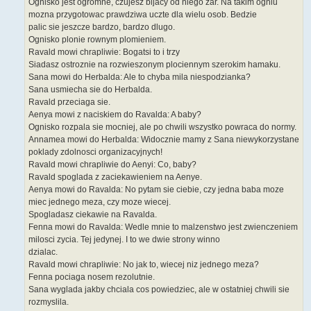
Ognisko jest ogromne, czujesz bijacy od niego zar. Na takim ogniu
mozna przygotowac prawdziwa uczte dla wielu osob. Bedzie
palic sie jeszcze bardzo, bardzo dlugo.
Ognisko plonie rownym plomieniem.
Ravald mowi chrapliwie: Bogatsi to i trzy
Siadasz ostroznie na rozwieszonym plociennym szerokim hamaku.
Sana mowi do Herbalda: Ale to chyba mila niespodzianka?
Sana usmiecha sie do Herbalda.
Ravald przeciaga sie.
Aenya mowi z naciskiem do Ravalda: A baby?
Ognisko rozpala sie mocniej, ale po chwili wszystko powraca do normy.
Annamea mowi do Herbalda: Widocznie mamy z Sana niewykorzystane
poklady zdolnosci organizacyjnych!
Ravald mowi chrapliwie do Aenyi: Co, baby?
Ravald spoglada z zaciekawieniem na Aenye.
Aenya mowi do Ravalda: No pytam sie ciebie, czy jedna baba moze
miec jednego meza, czy moze wiecej.
Spogladasz ciekawie na Ravalda.
Fenna mowi do Ravalda: Wedle mnie to malzenstwo jest zwienczeniem
milosci zycia. Tej jedynej. I to we dwie strony winno
dzialac.
Ravald mowi chrapliwie: No jak to, wiecej niz jednego meza?
Fenna pociaga nosem rezolutnie.
Sana wyglada jakby chciala cos powiedziec, ale w ostatniej chwili sie
rozmyslila.