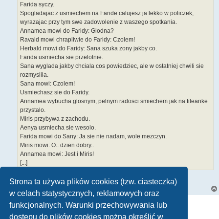
Farida syczy.
Spogladajac z usmiechem na Faride calujesz ja lekko w policzek,
wyrazajac przy tym swe zadowolenie z waszego spotkania.
Annamea mowi do Faridy: Glodna?
Ravald mowi chrapliwie do Faridy: Czolem!
Herbald mowi do Faridy: Sana szuka zony jakby co.
Farida usmiecha sie przelotnie.
Sana wyglada jakby chciala cos powiedziec, ale w ostatniej chwili sie
rozmyslila.
Sana mowi: Czolem!
Usmiechasz sie do Faridy.
Annamea wybucha glosnym, pelnym radosci smiechem jak na tileanke
przystalo.
Miris przybywa z zachodu.
Aenya usmiecha sie wesolo.
Farida mowi do Sany: Ja sie nie nadam, wole mezczyn.
Miris mowi: O.. dzien dobry..
Annamea mowi: Jest i Miris!
[...]
A jakie jest twoje zdanie?
Strona ta używa plików cookies (tzw. ciasteczka)
w celach statystycznych, reklamowych oraz
ODPOWIEDZ
funkcjonalnych. Warunki przechowywania lub
Posty: 1 • Strona
1
z
1
dostępu do plików cookies można określić w