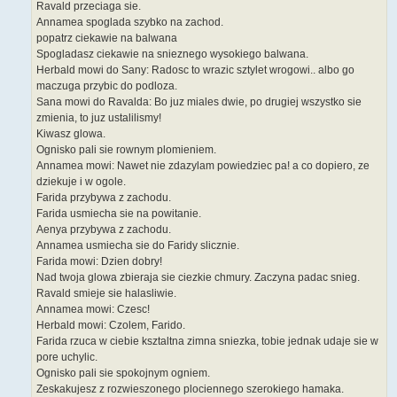
Ravald przeciaga sie.
Annamea spoglada szybko na zachod.
popatrz ciekawie na balwana
Spogladasz ciekawie na snieznego wysokiego balwana.
Herbald mowi do Sany: Radosc to wrazic sztylet wrogowi.. albo go
maczuga przybic do podloza.
Sana mowi do Ravalda: Bo juz miales dwie, po drugiej wszystko sie
zmienia, to juz ustalilismy!
Kiwasz glowa.
Ognisko pali sie rownym plomieniem.
Annamea mowi: Nawet nie zdazylam powiedziec pa! a co dopiero, ze
dziekuje i w ogole.
Farida przybywa z zachodu.
Farida usmiecha sie na powitanie.
Aenya przybywa z zachodu.
Annamea usmiecha sie do Faridy slicznie.
Farida mowi: Dzien dobry!
Nad twoja glowa zbieraja sie ciezkie chmury. Zaczyna padac snieg.
Ravald smieje sie halasliwie.
Annamea mowi: Czesc!
Herbald mowi: Czolem, Farido.
Farida rzuca w ciebie ksztaltna zimna sniezka, tobie jednak udaje sie w
pore uchylic.
Ognisko pali sie spokojnym ogniem.
Zeskakujesz z rozwieszonego plociennego szerokiego hamaka.