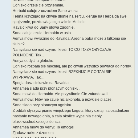
Ognisko grzeje cie przyjemnie.
Herbald caluje z uczuciem Sane w usta.
Fenna krzyzujac na chwile dlonie na sercu, kieruje na Herbalda swe
spojrzenie, pozdrawiajac go w imie Melitele.
Ravald kiwa do Sany glowa zgodnie.
Sana caluje czule Herbalda w usta.
Aenya mowi wyraznie do Ravalda: A jedna baba moze z kilkoma sie
slubic?
Namyslasz sie nad czyms i kresli TO CO TO ZA OBYCZAJE
POLNOCNE. Tak...
Aenya oddycha gleboko.
Ognisko rozpala sie mocniej, ale po chwili wszystko powraca do normy.
Namyslasz sie nad czyms i kresli RZEKNIJCIE CO TAM SIE
WYPRAWIA. Tak...
Spogladasz ciekawie na Ravalda.
Annamea siada przy plonacym ognisku.
Sana mowi do Herbalda: Ale przywitanie Cie zafundowali!
Aenya mowi: Niby nie czuje nic alkoholu, a jezyk sie placze.
Sana siada przy plonacym ognisku.
Z oddali slyszysz pianie wiejskiego koguta, ktory oznajmia osadnikom
nastanie nowego dnia, a cala okolice wypelnia cieply
blask wschodzacego slonca.
Annamea mowi do Aenyi: To emocje!
Zjadasz rurke z dzemem.