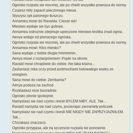
Ognisko rozpala sie mocniej, ale po chwili wszystko powraca do normy.
Czujesz mily zapach pieczonego miesa.
Slyszysz syk palonego tluszczu.
Annamea mowi do Ravalda: Ciesze sie!
Miesiwo wydaje sie byc gotowe.
Annamea ostroznie zdejmuje upieczone miesiwo krolika znad ognia.
Aenya wstaje od plonacego ogniska.
Ognisko rozpala sie mocniej, ale po chwili wszystko powraca do normy.
Annamea mowi: Ktos miesko?
Sana wydaje z siebie dlugie hmmmmm...
Aenya mowi z roztargnieniem: Pojde na strone.
Ravald mowi chrapliwie do ciebie: Ale taka kraina...
Zaslaniasz reka oczy przed podmuchami lodowatego wiatru ze
sniegiem.
Sana mowi do ciebie: Zerrikania?
Aenya podaza na zachod.
Rozkladasz rece bezradnie.
Ognisko plonie spokojnie.
Namyslasz sie nad czyms i kresli BYLEM NIBY.. ALE. Tak...
Ravald namysla sie nad czyms, pocierajac zarosniety policzek.
Namyslasz sie nad czyms i kresli NIE NIGDY NIE ZAPRZYJAZNILEM.
Tak...
Chrzakasz znaczaco.
Ognisko przygasa, ale na szczescie rozpala sie ponownie.