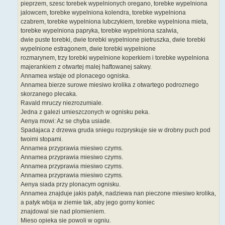
pieprzem, szesc torebek wypelnionych oregano, torebke wypelniona
jalowcem, torebke wypelniona kolendra, torebke wypelniona
czabrem, torebke wypelniona lubczykiem, torebke wypelniona mieta,
torebke wypelniona papryka, torebke wypelniona szalwia,
dwie puste torebki, dwie torebki wypelnione pietruszka, dwie torebki
wypelnione estragonem, dwie torebki wypelnione
rozmarynem, trzy torebki wypelnione koperkiem i torebke wypelniona
majerankiem z otwartej malej haftowanej sakwy.
Annamea wstaje od plonacego ogniska.
Annamea bierze surowe miesiwo krolika z otwartego podroznego
skorzanego plecaka.
Ravald mruczy niezrozumiale.
Jedna z galezi umieszczonych w ognisku peka.
Aenya mowi: Az se chyba usiade.
Spadajaca z drzewa gruda sniegu rozpryskuje sie w drobny puch pod
twoimi stopami.
Annamea przyprawia miesiwo czyms.
Annamea przyprawia miesiwo czyms.
Annamea przyprawia miesiwo czyms.
Annamea przyprawia miesiwo czyms.
Aenya siada przy plonacym ognisku.
Annamea znajduje jakis patyk, nadziewa nan pieczone miesiwo krolika,
a patyk wbija w ziemie tak, aby jego gorny koniec
znajdowal sie nad plomieniem.
Mieso opieka sie powoli w ogniu.