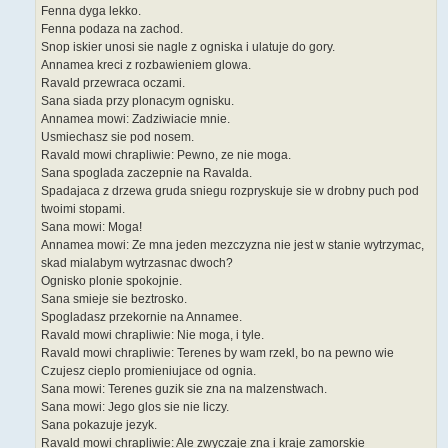
Fenna dyga lekko.
Fenna podaza na zachod.
Snop iskier unosi sie nagle z ogniska i ulatuje do gory.
Annamea kreci z rozbawieniem glowa.
Ravald przewraca oczami.
Sana siada przy plonacym ognisku.
Annamea mowi: Zadziwiacie mnie.
Usmiechasz sie pod nosem.
Ravald mowi chrapliwie: Pewno, ze nie moga.
Sana spoglada zaczepnie na Ravalda.
Spadajaca z drzewa gruda sniegu rozpryskuje sie w drobny puch pod
twoimi stopami.
Sana mowi: Moga!
Annamea mowi: Ze mna jeden mezczyzna nie jest w stanie wytrzymac,
skad mialabym wytrzasnac dwoch?
Ognisko plonie spokojnie.
Sana smieje sie beztrosko.
Spogladasz przekornie na Annamee.
Ravald mowi chrapliwie: Nie moga, i tyle.
Ravald mowi chrapliwie: Terenes by wam rzekl, bo na pewno wie
Czujesz cieplo promieniujace od ognia.
Sana mowi: Terenes guzik sie zna na malzenstwach.
Sana mowi: Jego glos sie nie liczy.
Sana pokazuje jezyk.
Ravald mowi chrapliwie: Ale zwyczaje zna i kraje zamorskie