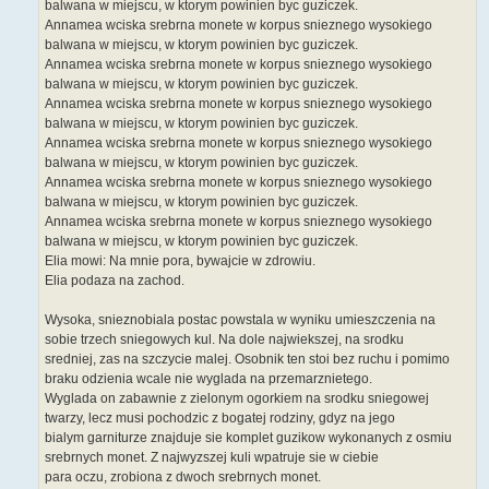
balwana w miejscu, w ktorym powinien byc guziczek.
Annamea wciska srebrna monete w korpus snieznego wysokiego
balwana w miejscu, w ktorym powinien byc guziczek.
Annamea wciska srebrna monete w korpus snieznego wysokiego
balwana w miejscu, w ktorym powinien byc guziczek.
Annamea wciska srebrna monete w korpus snieznego wysokiego
balwana w miejscu, w ktorym powinien byc guziczek.
Annamea wciska srebrna monete w korpus snieznego wysokiego
balwana w miejscu, w ktorym powinien byc guziczek.
Annamea wciska srebrna monete w korpus snieznego wysokiego
balwana w miejscu, w ktorym powinien byc guziczek.
Annamea wciska srebrna monete w korpus snieznego wysokiego
balwana w miejscu, w ktorym powinien byc guziczek.
Elia mowi: Na mnie pora, bywajcie w zdrowiu.
Elia podaza na zachod.
Wysoka, snieznobiala postac powstala w wyniku umieszczenia na
sobie trzech sniegowych kul. Na dole najwiekszej, na srodku
sredniej, zas na szczycie malej. Osobnik ten stoi bez ruchu i pomimo
braku odzienia wcale nie wyglada na przemarznietego.
Wyglada on zabawnie z zielonym ogorkiem na srodku sniegowej
twarzy, lecz musi pochodzic z bogatej rodziny, gdyz na jego
bialym garniturze znajduje sie komplet guzikow wykonanych z osmiu
srebrnych monet. Z najwyzszej kuli wpatruje sie w ciebie
para oczu, zrobiona z dwoch srebrnych monet.