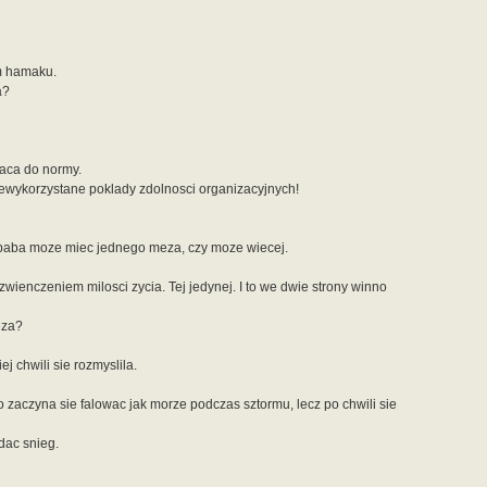
m hamaku.
a?
raca do normy.
ykorzystane poklady zdolnosci organizacyjnych!
 baba moze miec jednego meza, czy moze wiecej.
ienczeniem milosci zycia. Tej jedynej. I to we dwie strony winno
eza?
j chwili sie rozmyslila.
 zaczyna sie falowac jak morze podczas sztormu, lecz po chwili sie
dac snieg.