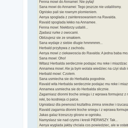
Fenna mowi do Annamei: Nie pytaj!
Sana mowi do Annamei: Tego jeszcze nie ustalilismy.
Ognisko pali sie rownym plomieniem.
Aenya spoglada z zainteresowaniem na Ravalda.
Ravald spoglada lekko na Annamee.
Fenna mowi: Niektorzy ustalili...
Zjadasz rurke z owocami.
Oblizujesz sie ze smakiem.
Sana wydaje z siebie dlugie hmmmmm...
Herbald przybywa z zachodu.
Aenya mowi z ciekawoscia do Ravalda: A jedna baba moze
Sana mowi: Oho!
Witasz Herbalda serdecznie podajac mu reke i miazdzac 
Annamea mowi: Ale ja bym wolala wiedziec na czyi slub i
Herbald mowi: Czolem.
Sana usmiecha sie do Herbalda pogodnie.
Ravald wita Herbalda serdecznie podajac mu reke i miaz
Annamea usmiecha sie do Herbalda slicznie.
Zagarniasz dlonmi troche sniegu i z wprawa formujesz z n
reki, bo kostnieja ci palce.
Ugniatasz dla pewnosci ksztaltna zimna sniezke i rzucasz 
Ravald zagarnia dlonmi troche sniegu i z wprawa formuje 
Jakas galaz trzeszczy glosno w ognisku.
Namyslasz sie nad czyms i kresli PIERWSZY. Tak...
Aenya wyglada jakby chciala cos powiedziec, ale w ostatni