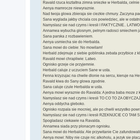
Ravald rzuca ksztaltna zimna sniezke w Herbalda, celnie g
Aenya mamrocze niewyraznie.
Nad twoja glowa zbieraja sie ciezkie chmury. Zaczyna pa
Sana wyglada jakby chciala cos powiedziec, ale w ostatnie
Namyslasz sie nad czyms i kresli I FAKTYCZNIE.. LATWO. 
Annamea wybucha glosnym, pelnym radosci smiechem jak 
Sana parska z rozbawieniem.
Aenya usmiecha sie do Herbalda.
Sana mowi do ciebie: No mowilam!
Herbald zdejmuje z siebie goblinska zebata przylbice z k
Ravald mowi chrapliwie: Latwo.
Ognisko grzeje cie przyjemnie.
Herbald caluje z uczuciem Sane w usta.
Fenna krzyzujac na chwile dlonie na sercu, kieruje na He
Ravald kiwa do Sany glowa zgodnie.
Sana caluje czule Herbalda w usta.
Aenya mowi wyraznie do Ravalda: A jedna baba moze z k
Namyslasz sie nad czyms i kresli TO CO TO ZA OBYCZA
Aenya oddycha gleboko.
Ognisko rozpala sie mocniej, ale po chwili wszystko pow
Namyslasz sie nad czyms i kresli RZEKNIJCIE CO TAM S
Spogladasz ciekawie na Ravalda.
Annamea siada przy plonacym ognisku.
Sana mowi do Herbalda: Ale przywitanie Cie zafundowali
Aenya mowi: Niby nie czuje nic alkoholu, a jezyk sie plac