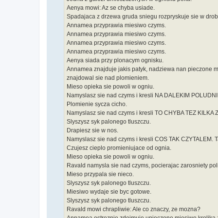
Aenya mowi: Az se chyba usiade.
Spadajaca z drzewa gruda sniegu rozpryskuje sie w drob
Annamea przyprawia miesiwo czyms.
Annamea przyprawia miesiwo czyms.
Annamea przyprawia miesiwo czyms.
Annamea przyprawia miesiwo czyms.
Aenya siada przy plonacym ognisku.
Annamea znajduje jakis patyk, nadziewa nan pieczone mie
znajdowal sie nad plomieniem.
Mieso opieka sie powoli w ogniu.
Namyslasz sie nad czyms i kresli NA DALEKIM POLUDNIU
Plomienie sycza cicho.
Namyslasz sie nad czyms i kresli TO CHYBA TEZ KILKA 
Slyszysz syk palonego tluszczu.
Drapiesz sie w nos.
Namyslasz sie nad czyms i kresli COS TAK CZYTALEM. Ta
Czujesz cieplo promieniujace od ognia.
Mieso opieka sie powoli w ogniu.
Ravald namysla sie nad czyms, pocierajac zarosniety pol
Mieso przypala sie nieco.
Slyszysz syk palonego tluszczu.
Miesiwo wydaje sie byc gotowe.
Slyszysz syk palonego tluszczu.
Ravald mowi chrapliwie: Ale co znaczy, ze mozna?