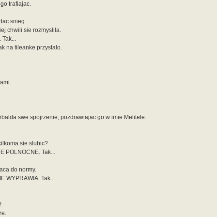
o trafiajac.
dac snieg.
j chwili sie rozmyslila.
Tak...
na tileanke przystalo.
lami.
rbalda swe spojrzenie, pozdrawiajac go w imie Melitele.
ilkoma sie slubic?
JE POLNOCNE. Tak...
raca do normy.
IE WYPRAWIA. Tak...
!
ze.