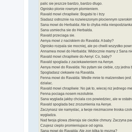
palic sie jeszcze bardzo, bardzo dlugo.
Ognisko plonie rownym plomieniem.
Ravald mowi chrapliwie: Bogatsi to i trzy
Siadasz ostroznie na rozwieszonym plociennym szeroki
Sana mowi do Herbalda: Ale to chyba mila niespodziank
Sana usmiecha sie do Herbalda.
Ravald przeciaga sie.
Aenya mowi z naciskiem do Ravalda: A baby?
Ognisko rozpala sie mocniej, ale po chwili wszystko pow
Annamea mowi do Herbalda: Widocznie mamy z Sana niew
Ravald mowi chrapliwie do Aenyi: Co, baby?
Ravald spoglada z zaciekawieniem na Aenye.
Aenya mowi do Ravalda: No pytam sie ciebie, czy jedna
Spogladasz ciekawie na Ravalda.
Fenna mowi do Ravalda: Wedle mnie to malzenstwo jest zw
dzialac.
Ravald mowi chrapliwie: No jak to, wiecej niz jednego m
Fenna pociaga nosem rezolutnie.
Sana wyglada jakby chciala cos powiedziec, ale w ostatnie
Ravald spoglada bez zrozumienia na Aenye.
Zaczynasz sie namyslac, a twoje niezmacone troska czolo
wygladza.
Nad twoja glowa zbieraja sie ciezkie chmury. Zaczyna pa
Czujesz cieplo promieniujace od ognia.
Sana mowi do Ravalda: Ale zon kilka to mozna?