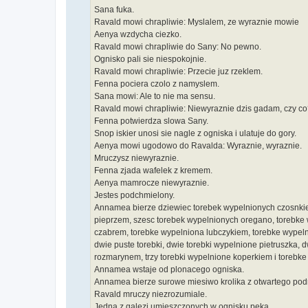
Sana fuka.
Ravald mowi chrapliwie: Myslalem, ze wyraznie mowie
Aenya wzdycha ciezko.
Ravald mowi chrapliwie do Sany: No pewno.
Ognisko pali sie niespokojnie.
Ravald mowi chrapliwie: Przecie juz rzeklem.
Fenna pociera czolo z namyslem.
Sana mowi: Ale to nie ma sensu.
Ravald mowi chrapliwie: Niewyraznie dzis gadam, czy c
Fenna potwierdza slowa Sany.
Snop iskier unosi sie nagle z ogniska i ulatuje do gory.
Aenya mowi ugodowo do Ravalda: Wyraznie, wyraznie.
Mruczysz niewyraznie.
Fenna zjada wafelek z kremem.
Aenya mamrocze niewyraznie.
Jestes podchmielony.
Annamea bierze dziewiec torebek wypelnionych czosnkiem
pieprzem, szesc torebek wypelnionych oregano, torebke
czabrem, torebke wypelniona lubczykiem, torebke wypeln
dwie puste torebki, dwie torebki wypelnione pietruszka,
rozmarynem, trzy torebki wypelnione koperkiem i torebk
Annamea wstaje od plonacego ogniska.
Annamea bierze surowe miesiwo krolika z otwartego po
Ravald mruczy niezrozumiale.
Jedna z galezi umieszczonych w ognisku peka.