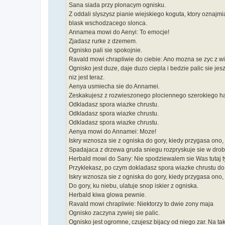
Sana siada przy plonacym ognisku.
Z oddali slyszysz pianie wiejskiego koguta, ktory oznajm
blask wschodzacego slonca.
Annamea mowi do Aenyi: To emocje!
Zjadasz rurke z dzemem.
Ognisko pali sie spokojnie.
Ravald mowi chrapliwie do ciebie: Ano mozna se zyc z wi
Ognisko jest duze, daje duzo ciepla i bedzie palic sie je
niz jest teraz.
Aenya usmiecha sie do Annamei.
Zeskakujesz z rozwieszonego plociennego szerokiego 
Odkladasz spora wiazke chrustu.
Odkladasz spora wiazke chrustu.
Odkladasz spora wiazke chrustu.
Aenya mowi do Annamei: Moze!
Iskry wznosza sie z ogniska do gory, kiedy przygasa ono, 
Spadajaca z drzewa gruda sniegu rozpryskuje sie w drob
Herbald mowi do Sany: Nie spodziewalem sie Was tutaj t
Przyklekasz, po czym dokladasz spora wiazke chrustu do
Iskry wznosza sie z ogniska do gory, kiedy przygasa ono, 
Do gory, ku niebu, ulatuje snop iskier z ogniska.
Herbald kiwa glowa pewnie.
Ravald mowi chrapliwie: Niektorzy to dwie zony maja
Ognisko zaczyna zywiej sie palic.
Ognisko jest ogromne, czujesz bijacy od niego zar. Na 