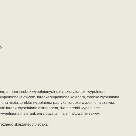
o?
, siedem torebek wypelnionych sola, cztery torebki wypelnione
 wypelniona jalowcem, torebke wypelniona kolendra, torebke wypelniona
iona mieta, torebke wypelniona papryka, torebke wypelniona szalwia,
 dwie torebki wypelnione estragonem, dwie torebki wypelnione
e wypelniona majerankiem z otwartej malej haftowanej sakwy.
droznego skorzanego plecaka.