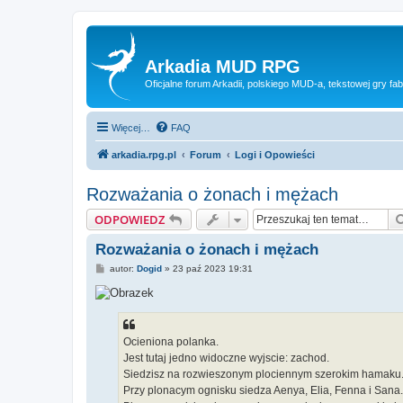
Arkadia MUD RPG
Oficjalne forum Arkadii, polskiego MUD-a, tekstowej gry fab
Więcej…
FAQ
arkadia.rpg.pl
Forum
Logi i Opowieści
Rozważania o żonach i mężach
ODPOWIEDZ
Rozważania o żonach i mężach
P
autor:
Dogid
»
23 paź 2023 19:31
o
s
t
Ocieniona polanka.
Jest tutaj jedno widoczne wyjscie: zachod.
Siedzisz na rozwieszonym plociennym szerokim hamaku
Przy plonacym ognisku siedza Aenya, Elia, Fenna i Sana.