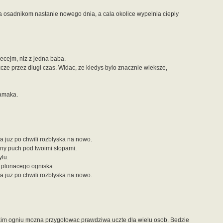
ia osadnikom nastanie nowego dnia, a cala okolice wypelnia cieply
ecejm, niz z jedna baba.
szcze przez dlugi czas. Widac, ze kiedys bylo znacznie wieksze,
hamaka.
a juz po chwili rozblyska na nowo.
ny puch pod twoimi stopami.
ylu.
 plonacego ogniska.
a juz po chwili rozblyska na nowo.
takim ogniu mozna przygotowac prawdziwa uczte dla wielu osob. Bedzie