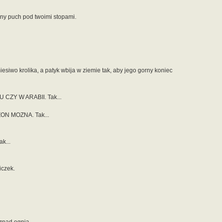
ny puch pod twoimi stopami.
siwo krolika, a patyk wbija w ziemie tak, aby jego gorny koniec
 CZY W ARABII. Tak...
ZON MOZNA. Tak...
k...
iczek.