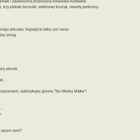
amaki i zawieszona przenosna niewielka hustawka.
, trzy pekate beczulki, wiklinowy koszyk, otwarty podrozny
ego plecaka: Najlepij to kilka zon naraz
dac snieg.
any plecak.
k...
ojrzeniem, wykrzykujac glosno "Na Wielka Matke"!
..
e.
 razem zeni?