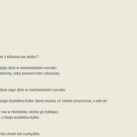
 z kilkoma sie slubic?
jego dlon w niedzwiedzim uscisku.
dziemy, zeby prezent miec wlasciwy.
dzac jego dlon w niedzwiedzim uscisku.
iego ksztaltna kulke, ktora musisz co chwile przerzucac z reki do
nia w Herbalda, celnie go trafiajac.
z niego ksztaltna kulke.
ej chwili sie rozmyslila.