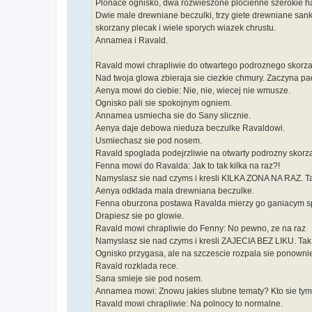
Plonace ognisko, dwa rozwieszone plocienne szerokie h
Dwie male drewniane beczulki, trzy giete drewniane sanki
skorzany plecak i wiele sporych wiazek chrustu.
Annamea i Ravald.
Ravald mowi chrapliwie do otwartego podroznego skorzan
Nad twoja glowa zbieraja sie ciezkie chmury. Zaczyna pa
Aenya mowi do ciebie: Nie, nie, wiecej nie wmusze.
Ognisko pali sie spokojnym ogniem.
Annamea usmiecha sie do Sany slicznie.
Aenya daje debowa nieduza beczulke Ravaldowi.
Usmiechasz sie pod nosem.
Ravald spoglada podejrzliwie na otwarty podrozny skorz
Fenna mowi do Ravalda: Jak to tak kilka na raz?!
Namyslasz sie nad czyms i kresli KILKA ZONA NA RAZ. Ta
Aenya odklada mala drewniana beczulke.
Fenna oburzona postawa Ravalda mierzy go ganiacym sp
Drapiesz sie po glowie.
Ravald mowi chrapliwie do Fenny: No pewno, ze na raz
Namyslasz sie nad czyms i kresli ZAJECIA BEZ LIKU. Tak.
Ognisko przygasa, ale na szczescie rozpala sie ponowni
Ravald rozklada rece.
Sana smieje sie pod nosem.
Annamea mowi: Znowu jakies slubne tematy? Kto sie tym
Ravald mowi chrapliwie: Na polnocy to normalne.