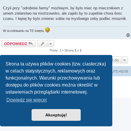
Czyli przy "odrobinie farmy" mozliwym, by bylo miec np miecznikiem z
umem zielarstwo na mistrzowsko, ale zajelo by to zupelnie chora ilosc
czasu. I lepiej by bylo zmienic sobie na mysliwego zeby podbic mnoznik.
W oczekiwaniu na TE święta.
ODPOWIEDZ
Posty: 1 • Strona
1
z
1
Przejdź do
Strona ta używa plików cookies (tzw. ciasteczka)
w celach statystycznych, reklamowych oraz
arkadia.rpg.pl
Forum
Strefa czasowa
UTC+02:00
funkcjonalnych. Warunki przechowywania lub
Technologię dostarcza
phpBB
® Forum Software © phpBB Limited
dostępu do plików cookies można określić w
Polski pakiet językowy dostarcza
phpBB.pl
ustawieniach przeglądarki internetowej.
Zasady ochrony danych osobowych
|
Regulamin
Dowiedz się więcej
Akceptuję!