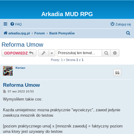
Arkadia MUD RPG
FAQ
Zaloguj się
S
arkadia.rpg.pl
Forum
Bank Pomysłów
z
Reforma Umow
u
Szukaj
Wyszuki
ODPOWIEDZ
k
Posty: 1 • Strona
1
z
1
a
Kerian
j
Reforma Umow
P
07 wrz 2023 10:53
o
s
Wymyslilem takie cos:
t
Kazda umiejetnosc mozna praktycznie "wycwiczyc", zawod jedynie
zwieksza mnoznik do testow.
[poziom praktycznego uma] x [mnoznik zawodu] = faktyczny poziom
uma ktory jest uzywany do testow.