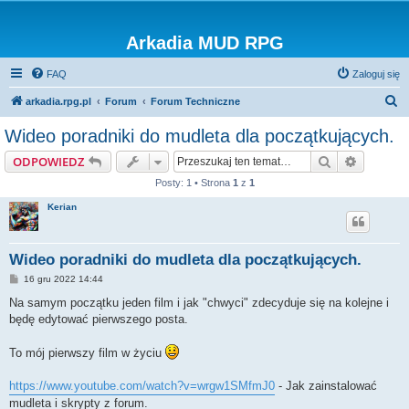
Arkadia MUD RPG
FAQ
Zaloguj się
S
arkadia.rpg.pl
Forum
Forum Techniczne
z
Wideo poradniki do mudleta dla początkujących.
u
Szukaj
Wyszuki
ODPOWIEDZ
k
Posty: 1 • Strona
1
z
1
a
Kerian
j
Wideo poradniki do mudleta dla początkujących.
P
16 gru 2022 14:44
o
s
Na samym początku jeden film i jak "chwyci" zdecyduje się na kolejne i
t
będę edytować pierwszego posta.
To mój pierwszy film w życiu
https://www.youtube.com/watch?v=wrgw1SMfmJ0
- Jak zainstalować
mudleta i skrypty z forum.