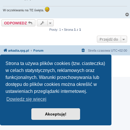
W oczekiwaniu na TE święta.
ODPOWIEDZ
Posty: 1 • Strona
1
z
1
Przejdź do
arkadia.rpg.pl
Forum
Strefa czasowa
UTC+02:00
Technologię dostarcza
phpBB
® Forum Software © phpBB Limited
Strona ta używa plików cookies (tzw. ciasteczka)
Polski pakiet językowy dostarcza
phpBB.pl
w celach statystycznych, reklamowych oraz
Zasady ochrony danych osobowych
|
Regulamin
funkcjonalnych. Warunki przechowywania lub
dostępu do plików cookies można określić w
ustawieniach przeglądarki internetowej.
Dowiedz się więcej
Akceptuję!