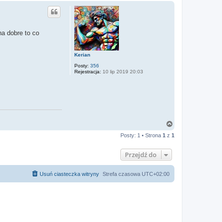
a dobre to co
Kerian
Posty:
356
Rejestracja:
10 lip 2019 20:03
N
a
Posty: 1 • Strona
1
z
1
g
ó
r
Przejdź do
ę
Usuń ciasteczka witryny
Strefa czasowa
UTC+02:00