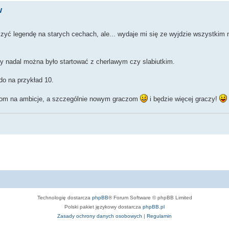
w
ć legendę na starych cechach, ale... wydaje mi się ze wyjdzie wszystkim n
 nadal można było startować z cherlawym czy slabiutkim.
do na przykład 10.
ziom na ambicje, a szczególnie nowym graczom
i będzie więcej graczy!
Technologię dostarcza
phpBB
® Forum Software © phpBB Limited
Polski pakiet językowy dostarcza
phpBB.pl
Zasady ochrony danych osobowych
|
Regulamin