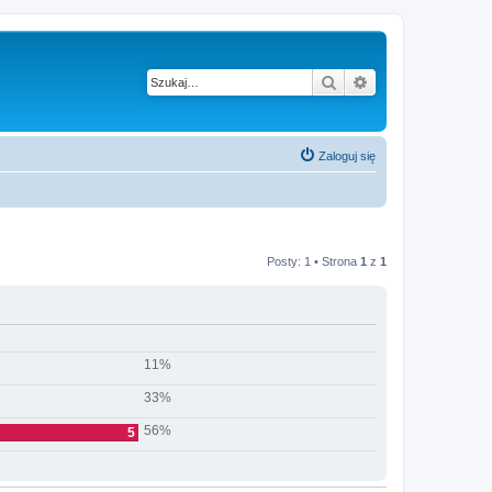
Szukaj
Wyszukiwanie z
Zaloguj się
Posty: 1 • Strona
1
z
1
11%
33%
56%
5