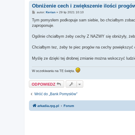
Obniżenie cech i zwiększenie ilości progó
P
autor:
Kerian
»
29 lip 2021 10:10
o
s
Tym pomysłem podkopuje sam siebie, bo chciałbym zobaczy
t
zaproponuje.
Ogólnie chciałbym żeby cechy Z NAZWY się obniżyły, żeby
Chciałbym tez, żeby te piec progów na cechy powiększyć 
Myślę ze dzięki tej drobnej zmianie można wskoczyć lud
W oczekiwaniu na TE święta.
ODPOWIEDZ
Wróć do „Bank Pomysłów”
arkadia.rpg.pl
Forum