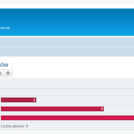
ularnej.
gów
Szukaj
Wyszukiwanie zaawansowane
1
3
Liczba głosów:
9