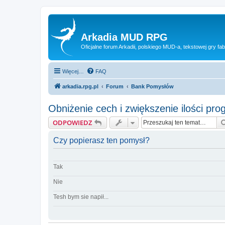
Arkadia MUD RPG
Oficjalne forum Arkadii, polskiego MUD-a, tekstowej gry fab
Więcej…
FAQ
arkadia.rpg.pl
Forum
Bank Pomysłów
Obniżenie cech i zwiększenie ilości pro
ODPOWIEDZ
Czy popierasz ten pomysł?
Tak
Nie
Tesh bym sie napił...