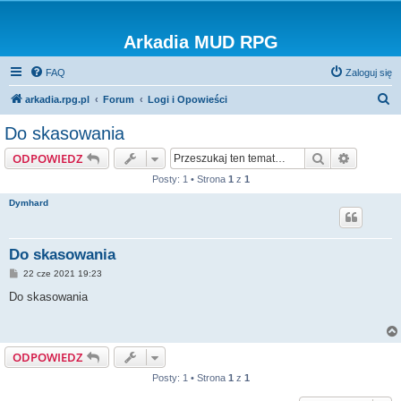
Arkadia MUD RPG
FAQ
Zaloguj się
S
arkadia.rpg.pl
Forum
Logi i Opowieści
z
Do skasowania
u
Szukaj
Wyszuki
ODPOWIEDZ
k
Posty: 1 • Strona
1
z
1
a
Dymhard
j
Do skasowania
P
22 cze 2021 19:23
o
s
Do skasowania
t
ODPOWIEDZ
Posty: 1 • Strona
1
z
1