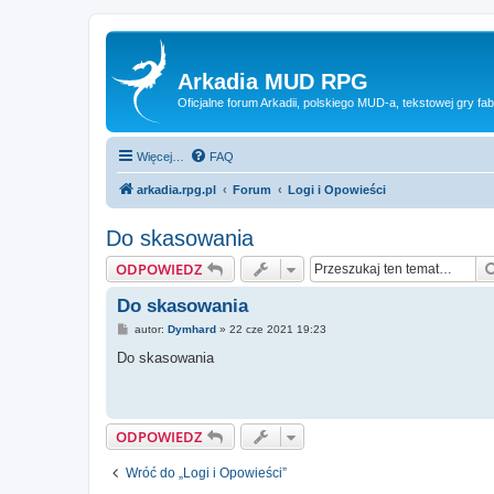
Arkadia MUD RPG
Oficjalne forum Arkadii, polskiego MUD-a, tekstowej gry fab
Więcej…
FAQ
arkadia.rpg.pl
Forum
Logi i Opowieści
Do skasowania
ODPOWIEDZ
Do skasowania
P
autor:
Dymhard
»
22 cze 2021 19:23
o
s
Do skasowania
t
ODPOWIEDZ
Wróć do „Logi i Opowieści”