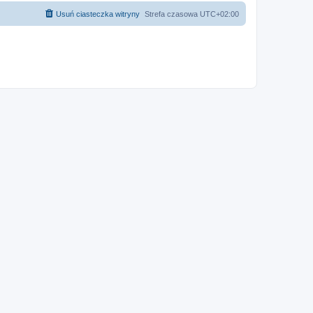
Usuń ciasteczka witryny
Strefa czasowa
UTC+02:00