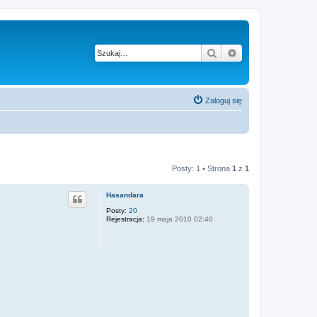
Szukaj
Wyszukiwanie z
Zaloguj się
Posty: 1 • Strona
1
z
1
Hasandara
Posty:
20
Rejestracja:
19 maja 2010 02:40