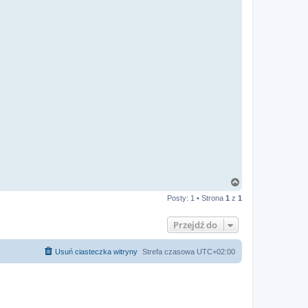
N
a
Posty: 1 • Strona
1
z
1
g
ó
r
Przejdź do
ę
Usuń ciasteczka witryny
Strefa czasowa
UTC+02:00