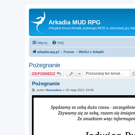
Arkadia MUD RPG
Oficjalne forum Arkadii, polskiego MUD-a, tekstowej gry fab
Więcej…
FAQ
arkadia.rpg.pl
Forum
Wieści z Arkadii
Pożegnanie
ODPOWIEDZ
Pożegnanie
P
autor:
Hasandara
»
18 maja 2021 19:06
o
s
t