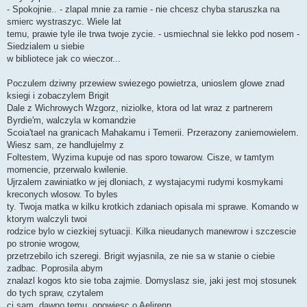
- Spokojnie.. - zlapal mnie za ramie - nie chcesz chyba staruszka na
smierc wystraszyc. Wiele lat
temu, prawie tyle ile trwa twoje zycie. - usmiechnal sie lekko pod nosem -
Siedzialem u siebie
w bibliotece jak co wieczor...
Poczulem dziwny przewiew swiezego powietrza, unioslem glowe znad
ksiegi i zobaczylem Brigit
Dale z Wichrowych Wzgorz, niziolke, ktora od lat wraz z partnerem
Byrdie'm, walczyla w komandzie
Scoia'tael na granicach Mahakamu i Temerii. Przerazony zaniemowielem.
Wiesz sam, ze handlujelmy z
Foltestem, Wyzima kupuje od nas sporo towarow. Cisze, w tamtym
momencie, przerwalo kwilenie.
Ujrzalem zawiniatko w jej dloniach, z wystajacymi rudymi kosmykami
kreconych wlosow. To byles
ty. Twoja matka w kilku krotkich zdaniach opisala mi sprawe. Komando w
ktorym walczyli twoi
rodzice bylo w ciezkiej sytuacji. Kilka nieudanych manewrow i szczescie
po stronie wrogow,
przetrzebilo ich szeregi. Brigit wyjasnila, ze nie sa w stanie o ciebie
zadbac. Poprosila abym
znalazl kogos kto sie toba zajmie. Domyslasz sie, jaki jest moj stosunek
do tych spraw, czytalem
ci sam, dawno temu, opowiesc o Aelirenn.