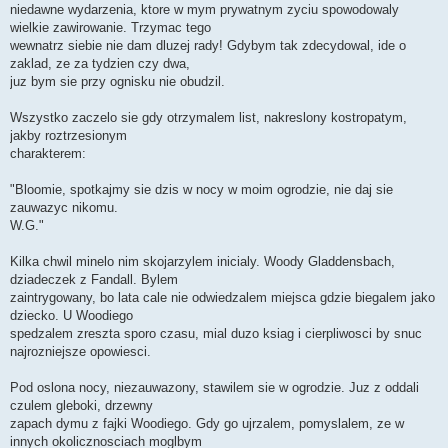
niedawne wydarzenia, ktore w mym prywatnym zyciu spowodowaly
wielkie zawirowanie. Trzymac tego
wewnatrz siebie nie dam dluzej rady! Gdybym tak zdecydowal, ide o
zaklad, ze za tydzien czy dwa,
juz bym sie przy ognisku nie obudzil.
Wszystko zaczelo sie gdy otrzymalem list, nakreslony kostropatym,
jakby roztrzesionym
charakterem:
"Bloomie, spotkajmy sie dzis w nocy w moim ogrodzie, nie daj sie
zauwazyc nikomu.
W.G."
Kilka chwil minelo nim skojarzylem inicialy. Woody Gladdensbach,
dziadeczek z Fandall. Bylem
zaintrygowany, bo lata cale nie odwiedzalem miejsca gdzie biegalem jako
dziecko. U Woodiego
spedzalem zreszta sporo czasu, mial duzo ksiag i cierpliwosci by snuc
najrozniejsze opowiesci.
Pod oslona nocy, niezauwazony, stawilem sie w ogrodzie. Juz z oddali
czulem gleboki, drzewny
zapach dymu z fajki Woodiego. Gdy go ujrzalem, pomyslalem, ze w
innych okolicznosciach moglbym