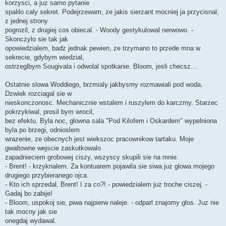
korzysci, a juz samo pytanie
spalilo caly sekret. Podejrzewam, ze jakis sierzant mocniej ja przycisnal,
z jednej strony
pogrozil, z drugiej cos obiecal. - Woody gestykulowal nerwowo. -
Skonczylo sie tak jak
opowiedzialem, badz jednak pewien, ze trzymano to przede mna w
sekrecie, gdybym wiedzial,
ostrzeglbym Sougivala i odwolal spotkanie. Bloom, jesli checsz...
Ostatnie slowa Woddiego, brzmialy jakbysmy rozmawiali pod woda.
Dzwiek rozciagal sie w
nieskonczonosc. Mechanicznie wstalem i ruszylem do karczmy. Starzec
pokrzykiwal, prosil bym wrocil,
bez efektu. Byla noc, glowna sala "Pod Kilofem i Oskardem" wypelniona
byla po brzegi, odnioslem
wrazenie, ze obecnych jest wiekszoc pracownikow tartaku. Moje
gwaltowne wejscie zaskutkowalo
zapadnieciem grobowej ciszy, wszyscy skupili sie na mnie.
- Brent! - krzyknalem. Za kontuarem pojawila sie siwa juz glowa mojego
drugiego przybieranego ojca.
- Kto ich sprzedal, Brent! I za co?! - powiedzialem juz troche ciszej. -
Gadaj bo zabije!
- Bloom, uspokoj sie, piwa najpierw naleje. - odparl znajomy glos. Juz nie
tak mocny jak sie
onegdaj wydawal.