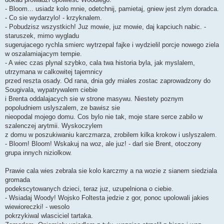
- Bloom... usiadz kolo mnie, odetchnij, pamietaj, gniew jest zlym doradca.
- Co sie wydarzylo! - krzyknalem.
- Pobudzisz wszystkich! Juz mowie, juz mowie, daj kapciuch nabic. -
staruszek, mimo wygladu
sugerujacego rychla smierc wytrzepal fajke i wydzielil porcje nowego ziela
w oszalamiajacym tempie.
- A wiec czas plynal szybko, cala twa historia byla, jak myslalem,
utrzymana w calkowitej tajemnicy
przed reszta osady. Od rana, dnia gdy miales zostac zaprowadzony do
Sougivala, wypatrywalem ciebie
i Brenta oddalajacych sie w strone masywu. Niestety poznym
popoludniem uslyszalem, ze bawisz sie
nieopodal mojego domu. Cos bylo nie tak, moje stare serce zabilo w
szalenczej arytmii. Wyskoczylem
z domu w poszukiwaniu karczmarza, zrobilem kilka krokow i uslyszalem.
- Bloom! Bloom! Wskakuj na woz, ale juz! - darl sie Brent, otoczony
grupa innych niziolkow.
Prawie cala wies zebrala sie kolo karczmy a na wozie z sianem siedziala
gromada
podekscytowanych dzieci, teraz juz, uzupelniona o ciebie.
- Wsiadaj Woody! Wojsko Foltesta jedzie z gor, ponoc upolowali jakies
wiewioreczki! - wesolo
pokrzykiwal wlasciciel tartaka.