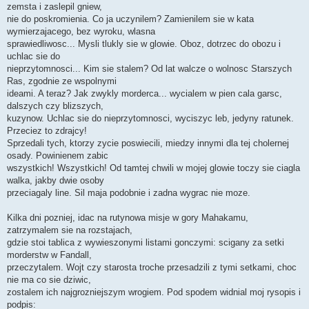
zemsta i zaslepil gniew,
nie do poskromienia. Co ja uczynilem? Zamienilem sie w kata
wymierzajacego, bez wyroku, wlasna
sprawiedliwosc... Mysli tlukly sie w glowie. Oboz, dotrzec do obozu i
uchlac sie do
nieprzytomnosci... Kim sie stalem? Od lat walcze o wolnosc Starszych
Ras, zgodnie ze wspolnymi
ideami. A teraz? Jak zwykly morderca... wycialem w pien cala garsc,
dalszych czy blizszych,
kuzynow. Uchlac sie do nieprzytomnosci, wyciszyc leb, jedyny ratunek.
Przeciez to zdrajcy!
Sprzedali tych, ktorzy zycie poswiecili, miedzy innymi dla tej cholernej
osady. Powinienem zabic
wszystkich! Wszystkich! Od tamtej chwili w mojej glowie toczy sie ciagla
walka, jakby dwie osoby
przeciagaly line. Sil maja podobnie i zadna wygrac nie moze.
Kilka dni pozniej, idac na rutynowa misje w gory Mahakamu,
zatrzymalem sie na rozstajach,
gdzie stoi tablica z wywieszonymi listami gonczymi: scigany za setki
morderstw w Fandall,
przeczytalem. Wojt czy starosta troche przesadzili z tymi setkami, choc
nie ma co sie dziwic,
zostalem ich najgrozniejszym wrogiem. Pod spodem widnial moj rysopis i
podpis: