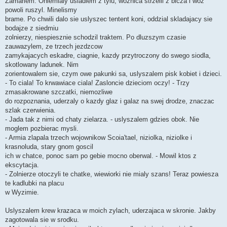
Zamarlem. Oniemialy usiadlem z tylu, woznica strzelil z bicza i woz
powoli ruszyl. Minelismy
brame. Po chwili dalo sie uslyszec tentent koni, oddzial skladajacy sie
bodajze z siedmiu
zolnierzy, niespiesznie schodzil traktem. Po dluzszym czasie
zauwazylem, ze trzech jezdzcow
zamykajacych eskadre, ciagnie, kazdy przytroczony do swego siodla,
skotlowany ladunek. Nim
zorientowalem sie, czym owe pakunki sa, uslyszalem pisk kobiet i dzieci.
- To ciala! To krwawiace ciala! Zasloncie dzieciom oczy! - Trzy
zmasakrowane szczatki, niemozliwe
do rozpoznania, uderzaly o kazdy glaz i galaz na swej drodze, znaczac
szlak czerwienia.
- Jada tak z nimi od chaty zielarza. - uslyszalem gdzies obok. Nie
moglem pozbierac mysli.
- Armia zlapala trzech wojownikow Scoia'tael, niziolka, niziolke i
krasnoluda, stary gnom goscil
ich w chatce, ponoc sam po gebie mocno oberwal. - Mowil ktos z
ekscytacja.
- Zolnierze otoczyli te chatke, wiewiorki nie mialy szans! Teraz powiesza
te kadlubki na placu
w Wyzimie.
Uslyszalem krew krazaca w moich zylach, uderzajaca w skronie. Jakby
zagotowala sie w srodku.