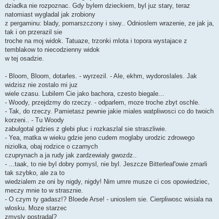
dziadka nie rozpoznac. Gdy bylem dzieckiem, byl juz stary, teraz
natomiast wygladal jak zrobiony
z pergaminu: blady, pomarszczony i siwy.. Odnioslem wrazenie, ze jak ja,
tak i on przerazil sie
troche na moj widok. Tatuaze, trzonki mlota i topora wystajace z
temblakow to niecodzienny widok
w tej osadzie.
- Bloom, Bloom, dotarles. - wyrzezil. - Ale, ekhm, wydoroslales. Jak
widzisz nie zostalo mi juz
wiele czasu. Lubilem Cie jako bachora, czesto biegale...
- Woody, przejdzmy do rzeczy. - odparlem, moze troche zbyt oschle.
- Tak, do rzeczy. Pamietasz pewnie jakie miales watpliwosci co do twoich
korzeni.. - Tu Woody
zabulgotal gdzies z glebi pluc i rozkaszlal sie straszliwie.
- Yea, matka w wieku gdzie jeno cudem moglaby urodzic zdrowego
niziolka, obaj rodzice o czarnych
czuprynach a ja rudy jak zardzewialy gwozdz..
- ...taak, to nie byl dobry pomysl, nie byl. Jeszcze Bitterleaf'owie zmarli
tak szybko, ale za to
wiedzialem ze oni by nigdy, nigdy! Nim umre musze ci cos opowiedziec,
meczy mnie to w strasznie.
- O czym ty gadasz!? Bloede Arse! - unioslem sie. Cierpliwosc wisiala na
wlosku. Moze starzec
zmysly postradal?