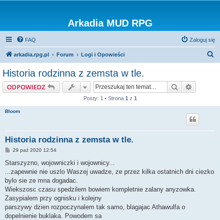
Arkadia MUD RPG
FAQ
Zaloguj się
S
arkadia.rpg.pl
Forum
Logi i Opowieści
z
Historia rodzinna z zemsta w tle.
u
Szukaj
Wyszuki
ODPOWIEDZ
k
Posty: 1 • Strona
1
z
1
a
Bloom
j
Historia rodzinna z zemsta w tle.
P
29 paź 2020 12:54
o
s
Starszyzno, wojowniczki i wojownicy...
t
...zapewnie nie uszlo Waszej uwadze, ze przez kilka ostatnich dni ciezko
bylo sie ze mna dogadac.
Wiekszosc czasu spedzilem bowiem kompletnie zalany anyzowka.
Zasypialem przy ognisku i kolejny
parszywy dzien rozpoczynalem tak samo, blagajac Athawulfa o
dopelnienie buklaka. Powodem sa