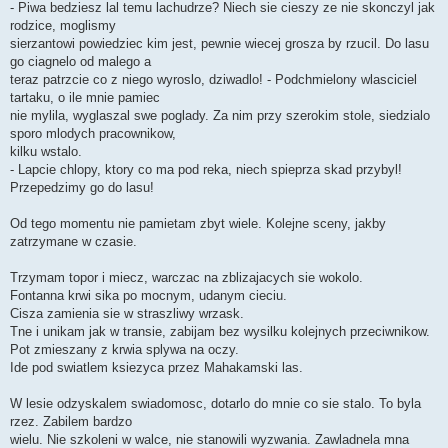
- Piwa bedziesz lal temu lachudrze? Niech sie cieszy ze nie skonczyl jak
rodzice, moglismy
sierzantowi powiedziec kim jest, pewnie wiecej grosza by rzucil. Do lasu
go ciagnelo od malego a
teraz patrzcie co z niego wyroslo, dziwadlo! - Podchmielony wlasciciel
tartaku, o ile mnie pamiec
nie mylila, wyglaszal swe poglady. Za nim przy szerokim stole, siedzialo
sporo mlodych pracownikow,
kilku wstalo.
- Lapcie chlopy, ktory co ma pod reka, niech spieprza skad przybyl!
Przepedzimy go do lasu!
Od tego momentu nie pamietam zbyt wiele. Kolejne sceny, jakby
zatrzymane w czasie.
Trzymam topor i miecz, warczac na zblizajacych sie wokolo.
Fontanna krwi sika po mocnym, udanym cieciu.
Cisza zamienia sie w straszliwy wrzask.
Tne i unikam jak w transie, zabijam bez wysilku kolejnych przeciwnikow.
Pot zmieszany z krwia splywa na oczy.
Ide pod swiatlem ksiezyca przez Mahakamski las.
W lesie odzyskalem swiadomosc, dotarlo do mnie co sie stalo. To byla
rzez. Zabilem bardzo
wielu. Nie szkoleni w walce, nie stanowili wyzwania. Zawladnela mna