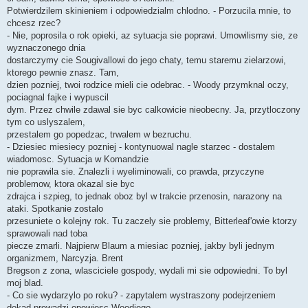
Potwierdzilem skinieniem i odpowiedzialm chlodno. - Porzucila mnie, to
chcesz rzec?
- Nie, poprosila o rok opieki, az sytuacja sie poprawi. Umowilismy sie, ze
wyznaczonego dnia
dostarczymy cie Sougivallowi do jego chaty, temu staremu zielarzowi,
ktorego pewnie znasz. Tam,
dzien pozniej, twoi rodzice mieli cie odebrac. - Woody przymknal oczy,
pociagnal fajke i wypuscil
dym. Przez chwile zdawal sie byc calkowicie nieobecny. Ja, przytloczony
tym co uslyszalem,
przestalem go popedzac, trwalem w bezruchu.
- Dziesiec miesiecy pozniej - kontynuowal nagle starzec - dostalem
wiadomosc. Sytuacja w Komandzie
nie poprawila sie. Znalezli i wyeliminowali, co prawda, przyczyne
problemow, ktora okazal sie byc
zdrajca i szpieg, to jednak oboz byl w trakcie przenosin, narazony na
ataki. Spotkanie zostalo
przesuniete o kolejny rok. Tu zaczely sie problemy, Bitterleaf'owie ktorzy
sprawowali nad toba
piecze zmarli. Najpierw Blaum a miesiac pozniej, jakby byli jednym
organizmem, Narcyzja. Brent
Bregson z zona, wlasciciele gospody, wydali mi sie odpowiedni. To byl
moj blad.
- Co sie wydarzylo po roku? - zapytalem wystraszony podejrzeniem
dokad prowadzi opowiesc Woodiego.