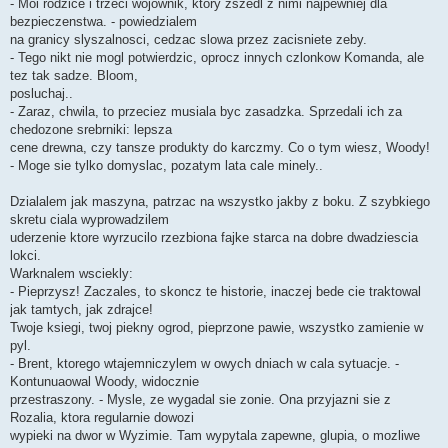
- Moi rodzice i trzeci wojownik, ktory zszedl z nimi najpewniej dla
bezpieczenstwa. - powiedzialem
na granicy slyszalnosci, cedzac slowa przez zacisniete zeby.
- Tego nikt nie mogl potwierdzic, oprocz innych czlonkow Komanda, ale
tez tak sadze. Bloom,
posluchaj..
- Zaraz, chwila, to przeciez musiala byc zasadzka. Sprzedali ich za
chedozone srebrniki: lepsza
cene drewna, czy tansze produkty do karczmy. Co o tym wiesz, Woody!
- Moge sie tylko domyslac, pozatym lata cale minely..
Dzialalem jak maszyna, patrzac na wszystko jakby z boku. Z szybkiego
skretu ciala wyprowadzilem
uderzenie ktore wyrzucilo rzezbiona fajke starca na dobre dwadziescia
lokci.
Warknalem wsciekly:
- Pieprzysz! Zaczales, to skoncz te historie, inaczej bede cie traktowal
jak tamtych, jak zdrajce!
Twoje ksiegi, twoj piekny ogrod, pieprzone pawie, wszystko zamienie w
pyl.
- Brent, ktorego wtajemniczylem w owych dniach w cala sytuacje. -
Kontunuaowal Woody, widocznie
przestraszony. - Mysle, ze wygadal sie zonie. Ona przyjazni sie z
Rozalia, ktora regularnie dowozi
wypieki na dwor w Wyzimie. Tam wypytala zapewne, glupia, o mozliwe