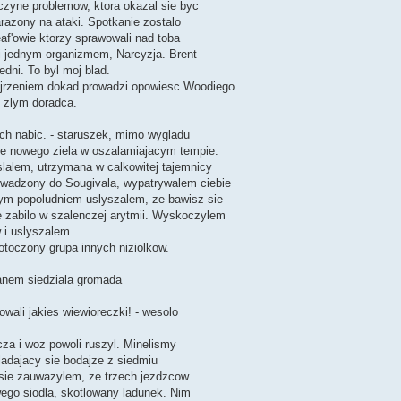
zyczyne problemow, ktora okazal sie byc
arazony na ataki. Spotkanie zostalo
eaf'owie ktorzy sprawowali nad toba
li jednym organizmem, Narcyzja. Brent
dni. To byl moj blad.
ejrzeniem dokad prowadzi opowiesc Woodiego.
t zlym doradca.
ch nabic. - staruszek, mimo wygladu
rcje nowego ziela w oszalamiajacym tempie.
yslalem, utrzymana w calkowitej tajemnicy
rowadzony do Sougivala, wypatrywalem ciebie
nym popoludniem uslyszalem, ze bawisz sie
e zabilo w szalenczej arytmii. Wyskoczylem
 i uslyszalem.
 otoczony grupa innych niziolkow.
ianem siedziala gromada
wali jakies wiewioreczki! - wesolo
cza i woz powoli ruszyl. Minelismy
kladajacy sie bodajze z siedmiu
asie zauwazylem, ze trzech jezdzcow
ego siodla, skotlowany ladunek. Nim