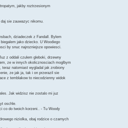
tropatym, jakby roztrzesionym
e daj sie zauwazyc nikomu.
ensbach, dziadeczek z Fandall. Bylem
e biegalem jako dziecko. U Woodiego
osci by snuc najrozniejsze opowiesci.
Juz z oddali czulem gleboki, drzewny
lem, ze w innych okolicznosciach moglbym
, teraz natomiast wygladal jak zrobiony
e, ze jak ja, tak i on przerazil sie
ajace z temblakow to niecodzienny widok
ales. Jak widzisz nie zostalo mi juz
yt oschle.
ci co do twoich korzeni.. - Tu Woody
rowego niziolka, obaj rodzice o czarnych