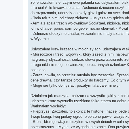
zorientowalem sie, czym owe pakunki sa, uslyszalem pisk k
- To ciala! To krwawiace ciala! Zasloncie dzieciom oczy! 
do rozpoznania, uderzaly o kazdy glaz i galaz na swej dro
- Jada tak z nimi od chaty zielarza. - uslyszalem gdzies 
- Armia zlapala trzech wojownikow Scoia'tael, niziolka, nizi
ich w chatce, ponoc sam po gebie mocno oberwal. - Mowil 
- Zolnierze otoczyli te chatke, wiewiorki nie mialy szans! 
w Wyzimie.
Uslyszalem krew krazaca w moich zylach, uderzajaca w sk
- Moi rodzice i trzeci wojownik, ktory zszedl z nimi najpew
na granicy slyszalnosci, cedzac slowa przez zacisniete ze
- Tego nikt nie mogl potwierdzic, oprocz innych czlonkow 
posluchaj..
- Zaraz, chwila, to przeciez musiala byc zasadzka. Sprzeda
cene drewna, czy tansze produkty do karczmy. Co o tym 
- Moge sie tylko domyslac, pozatym lata cale minely..
Dzialalem jak maszyna, patrzac na wszystko jakby z boku
uderzenie ktore wyrzucilo rzezbiona fajke starca na dobre 
Warknalem wsciekly:
- Pieprzysz! Zaczales, to skoncz te historie, inaczej bede c
Twoje ksiegi, twoj piekny ogrod, pieprzone pawie, wszystk
- Brent, ktorego wtajemniczylem w owych dniach w cala s
przestraszony. - Mysle, ze wygadal sie zonie. Ona przyjazn