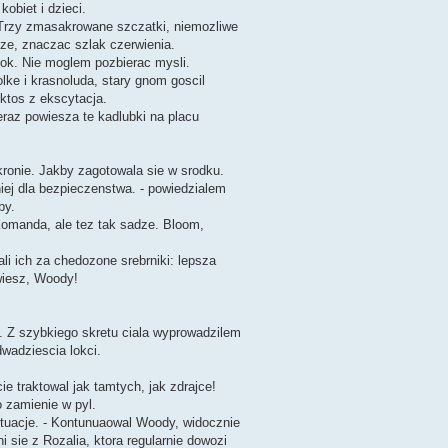
obiet i dzieci.
- Trzy zmasakrowane szczatki, niemozliwe
dze, znaczac szlak czerwienia.
obok. Nie moglem pozbierac mysli.
olke i krasnoluda, stary gnom goscil
ktos z ekscytacja.
Teraz powiesza te kadlubki na placu
ronie. Jakby zagotowala sie w srodku.
niej dla bezpieczenstwa. - powiedzialem
by.
Komanda, ale tez tak sadze. Bloom,
li ich za chedozone srebrniki: lepsza
wiesz, Woody!
. Z szybkiego skretu ciala wyprowadzilem
dwadziescia lokci.
ie traktowal jak tamtych, jak zdrajce!
o zamienie w pyl.
ytuacje. - Kontunuaowal Woody, widocznie
i sie z Rozalia, ktora regularnie dowozi