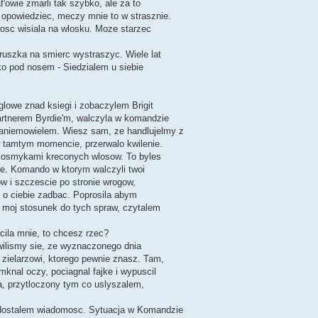
af'owie zmarli tak szybko, ale za to
 opowiedziec, meczy mnie to w strasznie.
wosc wisiala na wlosku. Moze starzec
aruszka na smierc wystraszyc. Wiele lat
kko pod nosem - Siedzialem u siebie
lowe znad ksiegi i zobaczylem Brigit
partnerem Byrdie'm, walczyla w komandzie
zaniemowielem. Wiesz sam, ze handlujelmy z
 tamtym momencie, przerwalo kwilenie.
i kosmykami kreconych wlosow. To byles
we. Komando w ktorym walczyli twoi
ow i szczescie po stronie wrogow,
ie o ciebie zadbac. Poprosila abym
st moj stosunek do tych spraw, czytalem
cila mnie, to chcesz rzec?
owilismy sie, ze wyznaczonego dnia
 zielarzowi, ktorego pewnie znasz. Tam,
mknal oczy, pociagnal fajke i wypuscil
a, przytloczony tym co uslyszalem,
 - dostalem wiadomosc. Sytuacja w Komandzie