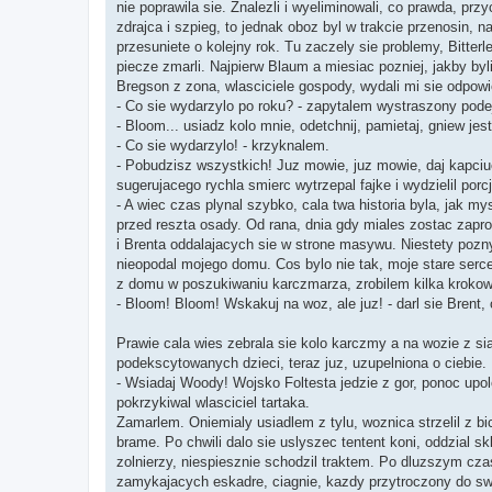
nie poprawila sie. Znalezli i wyeliminowali, co prawda, pr
zdrajca i szpieg, to jednak oboz byl w trakcie przenosin, n
przesuniete o kolejny rok. Tu zaczely sie problemy, Bitterl
piecze zmarli. Najpierw Blaum a miesiac pozniej, jakby by
Bregson z zona, wlasciciele gospody, wydali mi sie odpowie
- Co sie wydarzylo po roku? - zapytalem wystraszony pod
- Bloom... usiadz kolo mnie, odetchnij, pamietaj, gniew jes
- Co sie wydarzylo! - krzyknalem.
- Pobudzisz wszystkich! Juz mowie, juz mowie, daj kapciu
sugerujacego rychla smierc wytrzepal fajke i wydzielil po
- A wiec czas plynal szybko, cala twa historia byla, jak m
przed reszta osady. Od rana, dnia gdy miales zostac zap
i Brenta oddalajacych sie w strone masywu. Niestety poz
nieopodal mojego domu. Cos bylo nie tak, moje stare serc
z domu w poszukiwaniu karczmarza, zrobilem kilka krokow
- Bloom! Bloom! Wskakuj na woz, ale juz! - darl sie Brent,
Prawie cala wies zebrala sie kolo karczmy a na wozie z s
podekscytowanych dzieci, teraz juz, uzupelniona o ciebie.
- Wsiadaj Woody! Wojsko Foltesta jedzie z gor, ponoc upolo
pokrzykiwal wlasciciel tartaka.
Zamarlem. Oniemialy usiadlem z tylu, woznica strzelil z bi
brame. Po chwili dalo sie uslyszec tentent koni, oddzial s
zolnierzy, niespiesznie schodzil traktem. Po dluzszym cz
zamykajacych eskadre, ciagnie, kazdy przytroczony do sw