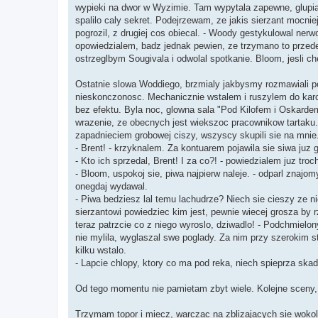
wypieki na dwor w Wyzimie. Tam wypytala zapewne, glupia
spalilo caly sekret. Podejrzewam, ze jakis sierzant mocniej 
pogrozil, z drugiej cos obiecal. - Woody gestykulowal nerw
opowiedzialem, badz jednak pewien, ze trzymano to przed
ostrzeglbym Sougivala i odwolal spotkanie. Bloom, jesli ch
Ostatnie slowa Woddiego, brzmialy jakbysmy rozmawiali p
nieskonczonosc. Mechanicznie wstalem i ruszylem do karcz
bez efektu. Byla noc, glowna sala "Pod Kilofem i Oskarde
wrazenie, ze obecnych jest wiekszoc pracownikow tartaku
zapadnieciem grobowej ciszy, wszyscy skupili sie na mnie
- Brent! - krzyknalem. Za kontuarem pojawila sie siwa juz
- Kto ich sprzedal, Brent! I za co?! - powiedzialem juz troc
- Bloom, uspokoj sie, piwa najpierw naleje. - odparl znajom
onegdaj wydawal.
- Piwa bedziesz lal temu lachudrze? Niech sie cieszy ze n
sierzantowi powiedziec kim jest, pewnie wiecej grosza by r
teraz patrzcie co z niego wyroslo, dziwadlo! - Podchmielony
nie mylila, wyglaszal swe poglady. Za nim przy szerokim s
kilku wstalo.
- Lapcie chlopy, ktory co ma pod reka, niech spieprza ska
Od tego momentu nie pamietam zbyt wiele. Kolejne sceny,
Trzymam topor i miecz, warczac na zblizajacych sie wokol