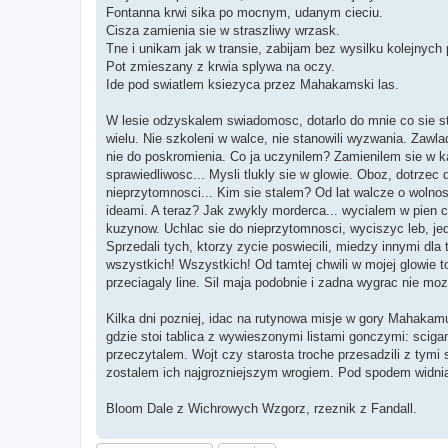
Fontanna krwi sika po mocnym, udanym cieciu.
Cisza zamienia sie w straszliwy wrzask.
Tne i unikam jak w transie, zabijam bez wysilku kolejnych
Pot zmieszany z krwia splywa na oczy.
Ide pod swiatlem ksiezyca przez Mahakamski las.
W lesie odzyskalem swiadomosc, dotarlo do mnie co sie st
wielu. Nie szkoleni w walce, nie stanowili wyzwania. Zawla
nie do poskromienia. Co ja uczynilem? Zamienilem sie w 
sprawiedliwosc... Mysli tlukly sie w glowie. Oboz, dotrzec 
nieprzytomnosci... Kim sie stalem? Od lat walcze o woln
ideami. A teraz? Jak zwykly morderca... wycialem w pien c
kuzynow. Uchlac sie do nieprzytomnosci, wyciszyc leb, jed
Sprzedali tych, ktorzy zycie poswiecili, miedzy innymi dla
wszystkich! Wszystkich! Od tamtej chwili w mojej glowie t
przeciagaly line. Sil maja podobnie i zadna wygrac nie moz
Kilka dni pozniej, idac na rutynowa misje w gory Mahakam
gdzie stoi tablica z wywieszonymi listami gonczymi: sciga
przeczytalem. Wojt czy starosta troche przesadzili z tymi 
zostalem ich najgrozniejszym wrogiem. Pod spodem widnial
Bloom Dale z Wichrowych Wzgorz, rzeznik z Fandall.