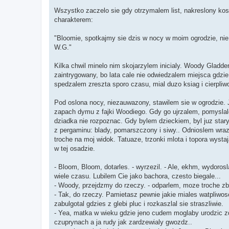
Wszystko zaczelo sie gdy otrzymalem list, nakreslony kos
charakterem:
"Bloomie, spotkajmy sie dzis w nocy w moim ogrodzie, ni
W.G."
Kilka chwil minelo nim skojarzylem inicialy. Woody Gladd
zaintrygowany, bo lata cale nie odwiedzalem miejsca gdzi
spedzalem zreszta sporo czasu, mial duzo ksiag i cierpliw
Pod oslona nocy, niezauwazony, stawilem sie w ogrodzie. 
zapach dymu z fajki Woodiego. Gdy go ujrzalem, pomysla
dziadka nie rozpoznac. Gdy bylem dzieckiem, byl juz stary
z pergaminu: blady, pomarszczony i siwy.. Odnioslem wrazeni
troche na moj widok. Tatuaze, trzonki mlota i topora wyst
w tej osadzie.
- Bloom, Bloom, dotarles. - wyrzezil. - Ale, ekhm, wydorosl
wiele czasu. Lubilem Cie jako bachora, czesto biegale...
- Woody, przejdzmy do rzeczy. - odparlem, moze troche zb
- Tak, do rzeczy. Pamietasz pewnie jakie miales watpliwos
zabulgotal gdzies z glebi pluc i rozkaszlal sie straszliwie.
- Yea, matka w wieku gdzie jeno cudem moglaby urodzic zd
czuprynach a ja rudy jak zardzewialy gwozdz..