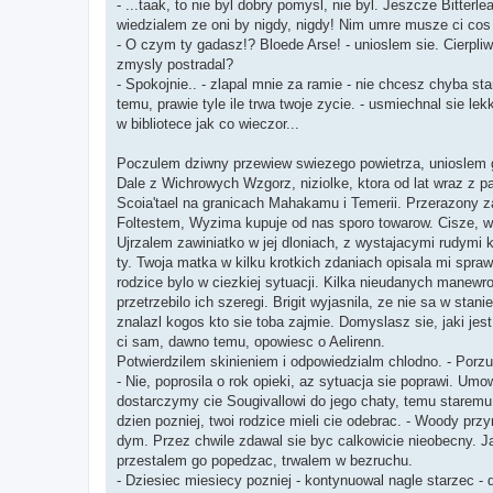
- ...taak, to nie byl dobry pomysl, nie byl. Jeszcze Bitterle
wiedzialem ze oni by nigdy, nigdy! Nim umre musze ci cos
- O czym ty gadasz!? Bloede Arse! - unioslem sie. Cierpli
zmysly postradal?
- Spokojnie.. - zlapal mnie za ramie - nie chcesz chyba st
temu, prawie tyle ile trwa twoje zycie. - usmiechnal sie le
w bibliotece jak co wieczor...
Poczulem dziwny przewiew swiezego powietrza, unioslem g
Dale z Wichrowych Wzgorz, niziolke, ktora od lat wraz z 
Scoia'tael na granicach Mahakamu i Temerii. Przerazony 
Foltestem, Wyzima kupuje od nas sporo towarow. Cisze, w
Ujrzalem zawiniatko w jej dloniach, z wystajacymi rudym
ty. Twoja matka w kilku krotkich zdaniach opisala mi spra
rodzice bylo w ciezkiej sytuacji. Kilka nieudanych manewr
przetrzebilo ich szeregi. Brigit wyjasnila, ze nie sa w stan
znalazl kogos kto sie toba zajmie. Domyslasz sie, jaki je
ci sam, dawno temu, opowiesc o Aelirenn.
Potwierdzilem skinieniem i odpowiedzialm chlodno. - Porzu
- Nie, poprosila o rok opieki, az sytuacja sie poprawi. Um
dostarczymy cie Sougivallowi do jego chaty, temu staremu
dzien pozniej, twoi rodzice mieli cie odebrac. - Woody przy
dym. Przez chwile zdawal sie byc calkowicie nieobecny. J
przestalem go popedzac, trwalem w bezruchu.
- Dziesiec miesiecy pozniej - kontynuowal nagle starzec