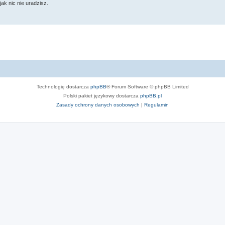
ak nic nie uradzisz.
Technologię dostarcza
phpBB
® Forum Software © phpBB Limited
Polski pakiet językowy dostarcza
phpBB.pl
Zasady ochrony danych osobowych
|
Regulamin