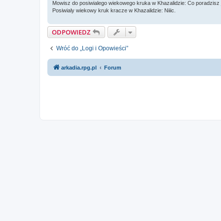
Mowisz do posiwialego wiekowego kruka w Khazalidzie: Co poradzisz j
Posiwialy wiekowy kruk kracze w Khazalidzie: Niiic.
ODPOWIEDZ
Wróć do „Logi i Opowieści”
arkadia.rpg.pl
Forum