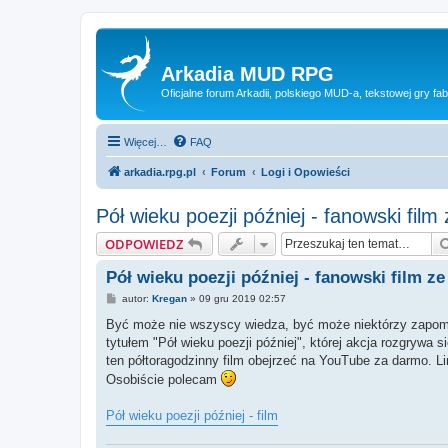
Arkadia MUD RPG
Oficjalne forum Arkadii, polskiego MUD-a, tekstowej gry fab
Więcej…
FAQ
arkadia.rpg.pl
Forum
Logi i Opowieści
Pół wieku poezji później - fanowski fil
ODPOWIEDZ
Pół wieku poezji później - fanowski film z
P
autor:
Kregan
»
09 gru 2019 02:57
o
s
Być może nie wszyscy wiedza, być może niektórzy zapomnie
t
tytułem "Pół wieku poezji później", której akcja rozgrywa
ten półtoragodzinny film obejrzeć na YouTube za darmo. Li
Osobiście polecam
Pół wieku poezji później - film