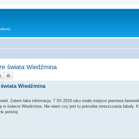
ularnej.
m ze świata Wiedźmina
Szukaj
Wyszukiwanie zaawansowane
e świata Wiedźmina
li. Zatem taka informacja. 7 XII 2019 roku miała miejsce premiera fanowski
 się w świecie Wiedźmina. Nie wiem czy jest tu potrzeba streszczania fabuły.
nk poniżej.