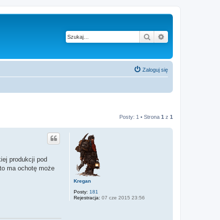
Szukaj
Wyszukiwanie z
Zaloguj się
Posty: 1 • Strona
1
z
1
ej produkcji pod
 Kto ma ochotę może
Kregan
Posty:
181
Rejestracja:
07 cze 2015 23:56