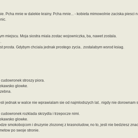
e. Pcha mnie w dalekie krainy. Pcha mnie... - kobieta mimowolnie zaciska piesci na
nic.
ym miejscu. Moja siostra miala zostac wojowniczka, ba, nawet zostala.
.
st prosta. Gdybym chciala jednak prostego zycia.. zostalabym wsrod ksiag.
i cudowronek stroszy piora.
iekawsko glowke.
rzebna.
li jednak w walce nie wprawialam sie od najmlodszych lat.. nigdy nie dorownam s
 cudowronek rozklada skrzydla i trzepocze nimi.
iekawsko glowke.
odze smokobojcom i druzynie zlozonej z krasnoludow, no to, jesli nie bedziesz zna
tmetow po swoje stronie.