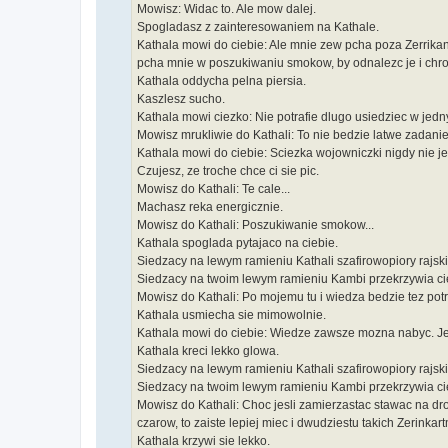
Mowisz: Widac to. Ale mow dalej.
Spogladasz z zainteresowaniem na Kathale.
Kathala mowi do ciebie: Ale mnie zew pcha poza Zerrikani
pcha mnie w poszukiwaniu smokow, by odnalezc je i chro
Kathala oddycha pelna piersia.
Kaszlesz sucho.
Kathala mowi ciezko: Nie potrafie dlugo usiedziec w jedn
Mowisz mrukliwie do Kathali: To nie bedzie latwe zadanie
Kathala mowi do ciebie: Sciezka wojowniczki nigdy nie je
Czujesz, ze troche chce ci sie pic.
Mowisz do Kathali: Te cale...
Machasz reka energicznie.
Mowisz do Kathali: Poszukiwanie smokow...
Kathala spoglada pytajaco na ciebie.
Siedzacy na lewym ramieniu Kathali szafirowopiory rajsk
Siedzacy na twoim lewym ramieniu Kambi przekrzywia c
Mowisz do Kathali: Po mojemu tu i wiedza bedzie tez pot
Kathala usmiecha sie mimowolnie.
Kathala mowi do ciebie: Wiedze zawsze mozna nabyc. Jes
Kathala kreci lekko glowa.
Siedzacy na lewym ramieniu Kathali szafirowopiory rajski
Siedzacy na twoim lewym ramieniu Kambi przekrzywia c
Mowisz do Kathali: Choc jesli zamierzastac stawac na dr
czarow, to zaiste lepiej miec i dwudziestu takich Zerinkar
Kathala krzywi sie lekko.