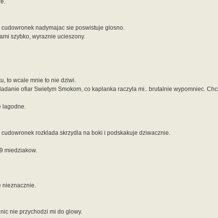
e.
ki cudowronek nadymajac sie poswistuje glosno.
mi szybko, wyraznie ucieszony.
, to wcale mnie to nie dziwi.
ladanie ofiar Swietym Smokom, co kaplanka raczyla mi.. brutalnie wypomniec. Chc
e lagodne.
i cudowronek rozklada skrzydla na boki i podskakuje dziwacznie.
19 miedziakow.
 nieznacznie.
nic nie przychodzi mi do glowy.