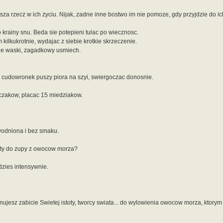
za rzecz w ich zyciu. Nijak, zadne inne bostwo im nie pomoze, gdy przyjdzie do ich
o krainy snu. Beda sie potepieni tulac po wiecznosc.
ilkukrotnie, wydajac z siebie krotkie skrzeczenie.
sie waski, zagadkowy usmiech.
i cudowronek puszy piora na szyi, swiergoczac donosnie.
czakow, placac 15 miedziakow.
zwodniona i bez smaku.
toty do zupy z owocow morza?
zies intensywnie.
jesz zabicie Swietej istoty, tworcy swiata... do wylowienia owocow morza, ktory