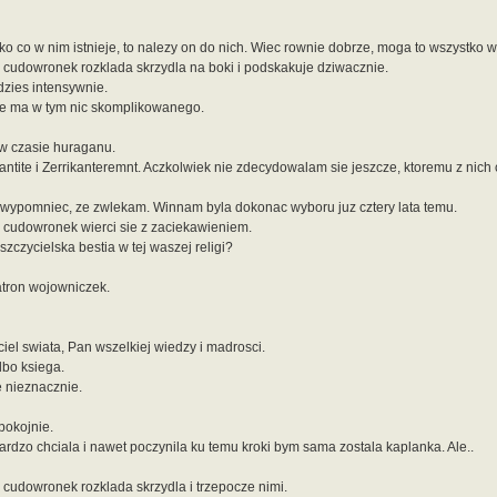
tko co w nim istnieje, to nalezy on do nich. Wiec rownie dobrze, moga to wszystko 
i cudowronek rozklada skrzydla na boki i podskakuje dziwacznie.
zies intensywnie.
Nie ma w tym nic skomplikowanego.
w czasie huraganu.
ntite i Zerrikanteremnt. Aczkolwiek nie zdecydowalam sie jeszcze, ktoremu z nich 
 wypomniec, ze zwlekam. Winnam byla dokonac wyboru juz cztery lata temu.
i cudowronek wierci sie z zaciekawieniem.
zczycielska bestia w tej waszej religi?
Patron wojowniczek.
iel swiata, Pan wszelkiej wiedzy i madrosci.
lbo ksiega.
 nieznacznie.
pokojnie.
rdzo chciala i nawet poczynila ku temu kroki bym sama zostala kaplanka. Ale..
 cudowronek rozklada skrzydla i trzepocze nimi.