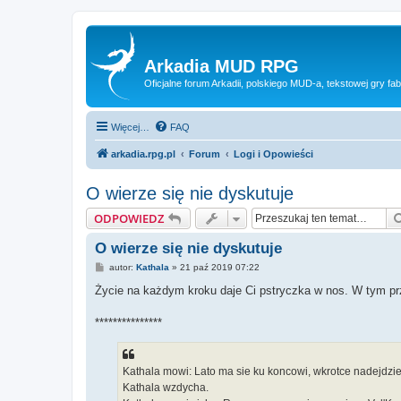
Arkadia MUD RPG
Oficjalne forum Arkadii, polskiego MUD-a, tekstowej gry fab
Więcej…
FAQ
arkadia.rpg.pl
Forum
Logi i Opowieści
O wierze się nie dyskutuje
ODPOWIEDZ
O wierze się nie dyskutuje
P
autor:
Kathala
»
21 paź 2019 07:22
o
s
Życie na każdym kroku daje Ci pstryczka w nos. W tym pr
t
***************
Kathala mowi: Lato ma sie ku koncowi, wkrotce nadejdzie 
Kathala wzdycha.