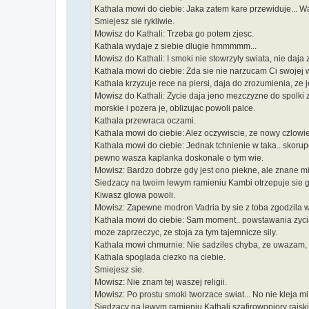
Kathala mowi do ciebie: Jaka zatem kare przewiduje... W
Smiejesz sie rykliwie.
Mowisz do Kathali: Trzeba go potem zjesc.
Kathala wydaje z siebie dlugie hmmmmm...
Mowisz do Kathali: I smoki nie stowrzyly swiata, nie daj
Kathala mowi do ciebie: Zda sie nie narzucam Ci swojej w
Kathala krzyzuje rece na piersi, daja do zrozumienia, ze
Mowisz do Kathali: Zycie daja jeno mezczyzne do spolki z
morskie i pozera je, oblizujac powoli palce.
Kathala przewraca oczami.
Kathala mowi do ciebie: Alez oczywiscie, ze nowy czlowie
Kathala mowi do ciebie: Jednak tchnienie w taka.. skoru
pewno wasza kaplanka doskonale o tym wie.
Mowisz: Bardzo dobrze gdy jest ono piekne, ale znane mi 
Siedzacy na twoim lewym ramieniu Kambi otrzepuje sie 
Kiwasz glowa powoli.
Mowisz: Zapewne modron Vadria by sie z toba zgodzila w
Kathala mowi do ciebie: Sam moment.. powstawania zycia w
moze zaprzeczyc, ze stoja za tym tajemnicze sily.
Kathala mowi chmurnie: Nie sadziles chyba, ze uwazam, 
Kathala spoglada ciezko na ciebie.
Smiejesz sie.
Mowisz: Nie znam tej waszej religii.
Mowisz: Po prostu smoki tworzace swiat... No nie kleja mi 
Siedzacy na lewym ramieniu Kathali szafirowopiory rajs