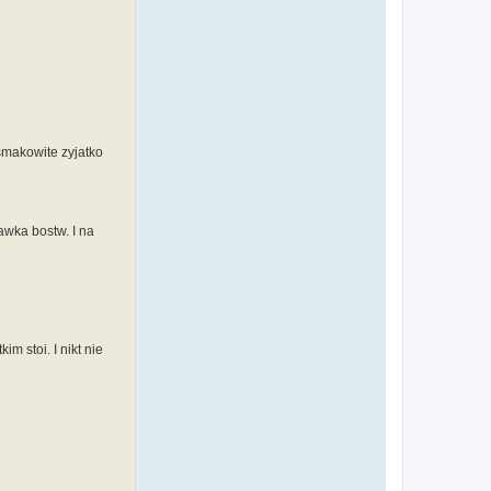
smakowite zyjatko
awka bostw. I na
m stoi. I nikt nie