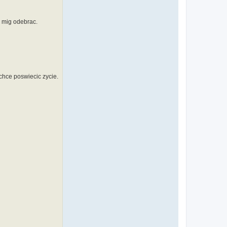
w mig odebrac.
chce poswiecic zycie.