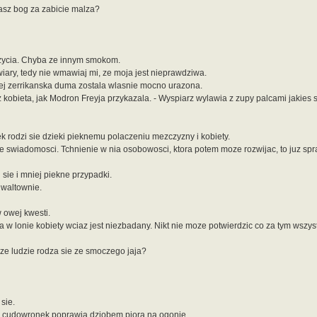
asz bog za zabicie malza?
a zycia. Chyba ze innym smokom.
iary, tedy nie wmawiaj mi, ze moja jest nieprawdziwa.
 jej zerrikanska duma zostala wlasnie mocno urazona.
 kobieta, jak Modron Freyja przykazala. - Wyspiarz wylawia z zupy palcami jakies 
k rodzi sie dzieki pieknemu polaczeniu mezczyzny i kobiety.
pe swiadomosci. Tchnienie w nia osobowosci, ktora potem moze rozwijac, to juz spr
sie i mniej piekne przypadki.
gwaltownie.
 owej kwesti.
 lonie kobiety wciaz jest niezbadany. Nikt nie moze potwierdzic co za tym wszystki
ze ludzie rodza sie ze smoczego jaja?
sie.
ki cudowronek poprawia dziobem piora na ogonie.