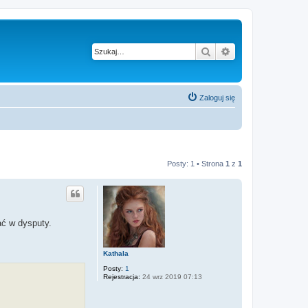
Szukaj
Wyszukiwanie z
Zaloguj się
Posty: 1 • Strona
1
z
1
ać w dysputy.
Kathala
Posty:
1
Rejestracja:
24 wrz 2019 07:13