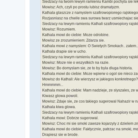
Siedzacy na twoim lewym ramieniu Kambi pochyla sie lek
Mowisz: Ach, czyli po prostu lubisz dramatyzm.
Kathala glaszcze z namyslem szafirowopiorego rajskieg
Rozjasniasz na chwile swa surowa twarz usmiechajac sie
Siedzacy na lewym ramieniu Kathali szafirowopiory rajsk
Mowisz: Rozumiem.
Kathala mowi do ciebie: Moze odrobine.
Mowisz ze zrozumieniem: Zdarza sie.
Kathala mowi z namyslem: O Swietych Smokach.. zatem..
Kathala drapie sie w ucho.
Siedzacy na lewym ramieniu Kathali szafirowopiory rajsk
Mowisz: Moze nie o wszystkich na razie.
Mowisz: Bo domyslam sie, ze to by byla dluga historia.
Kathala mowi do ciebie: Moze wpierw o ogol sie nieco z
Mowisz do Kathali: Ale wierzysz w jakiegos konkretnego?
Hmmmmm...
Kathala mowi do ciebie: Mam nadzieje, ze slyszales, ze
Kiwasz glowa powoli.
Mowisz: Zdaje sie, ze cos takiego sugerowal Nahazir w n
Kathala kiwa glowa.
Siedzacy na lewym ramieniu Kathali szafirowopiory rajsk
Kathala mowi: Dobrze sugerowal.
Mowisz: Choc mi sie smoki zawsze kojarzyly z dzielem zn
Kathala mowi do ciebie: Faktycznie, patrzac na smoki, moz
Drapiesz sie w brode.