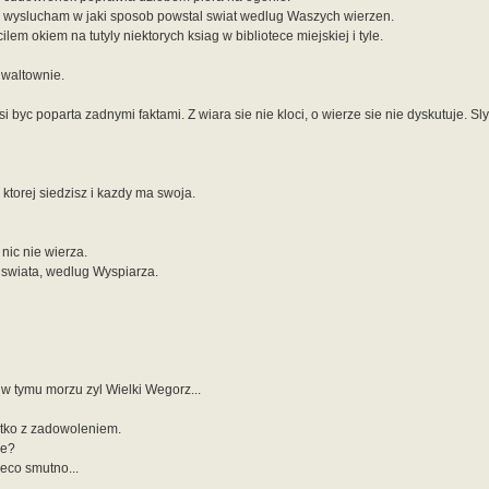
 wyslucham w jaki sposob powstal swiat wedlug Waszych wierzen.
em okiem na tutyly niektorych ksiag w bibliotece miejskiej i tyle.
gwaltownie.
i byc poparta zadnymi faktami. Z wiara sie nie kloci, o wierze sie nie dyskutuje. Sl
 ktorej siedzisz i kazdy ma swoja.
nic nie wierza.
 swiata, wedlug Wyspiarza.
 w tymu morzu zyl Wielki Wegorz...
tko z zadowoleniem.
ie?
ieco smutno...