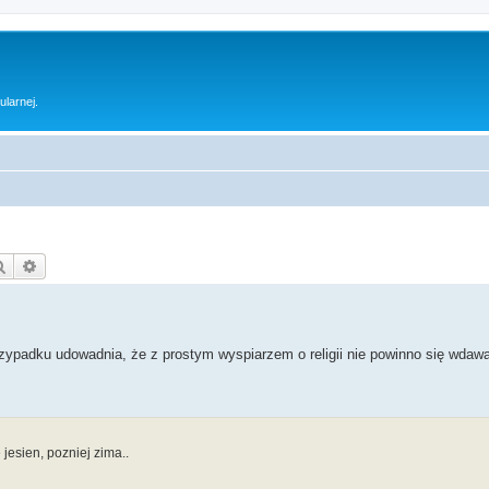
ularnej.
Szukaj
Wyszukiwanie zaawansowane
zypadku udowadnia, że z prostym wyspiarzem o religii nie powinno się wdaw
jesien, pozniej zima..