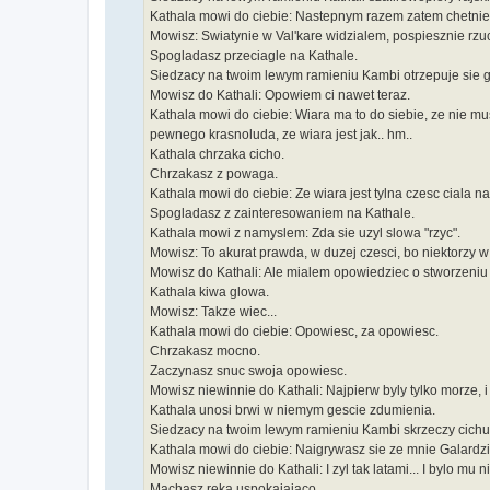
Kathala mowi do ciebie: Nastepnym razem zatem chetnie
Mowisz: Swiatynie w Val'kare widzialem, pospiesznie rzucil
Spogladasz przeciagle na Kathale.
Siedzacy na twoim lewym ramieniu Kambi otrzepuje sie 
Mowisz do Kathali: Opowiem ci nawet teraz.
Kathala mowi do ciebie: Wiara ma to do siebie, ze nie mus
pewnego krasnoluda, ze wiara jest jak.. hm..
Kathala chrzaka cicho.
Chrzakasz z powaga.
Kathala mowi do ciebie: Ze wiara jest tylna czesc ciala na
Spogladasz z zainteresowaniem na Kathale.
Kathala mowi z namyslem: Zda sie uzyl slowa "rzyc".
Mowisz: To akurat prawda, w duzej czesci, bo niektorzy w 
Mowisz do Kathali: Ale mialem opowiedziec o stworzeniu
Kathala kiwa glowa.
Mowisz: Takze wiec...
Kathala mowi do ciebie: Opowiesc, za opowiesc.
Chrzakasz mocno.
Zaczynasz snuc swoja opowiesc.
Mowisz niewinnie do Kathali: Najpierw byly tylko morze, i
Kathala unosi brwi w niemym gescie zdumienia.
Siedzacy na twoim lewym ramieniu Kambi skrzeczy cichu
Kathala mowi do ciebie: Naigrywasz sie ze mnie Galardz
Mowisz niewinnie do Kathali: I zyl tak latami... I bylo mu n
Machasz reka uspokajajaco.