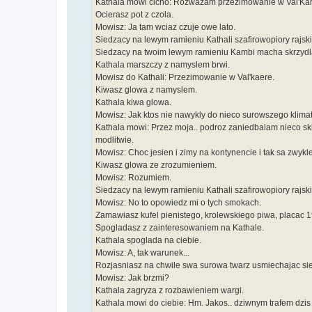
Kathala mowi cicho: Rozwazam przezimowanie w Val'Kar
Ocierasz pot z czola.
Mowisz: Ja tam wciaz czuje owe lato.
Siedzacy na lewym ramieniu Kathali szafirowopiory rajs
Siedzacy na twoim lewym ramieniu Kambi macha skrzydla
Kathala marszczy z namyslem brwi.
Mowisz do Kathali: Przezimowanie w Val'kaere.
Kiwasz glowa z namyslem.
Kathala kiwa glowa.
Mowisz: Jak ktos nie nawykly do nieco surowszego klimatu
Kathala mowi: Przez moja.. podroz zaniedbalam nieco sk
modlitwie.
Mowisz: Choc jesien i zimy na kontynencie i tak sa zwykl
Kiwasz glowa ze zrozumieniem.
Mowisz: Rozumiem.
Siedzacy na lewym ramieniu Kathali szafirowopiory rajsk
Mowisz: No to opowiedz mi o tych smokach.
Zamawiasz kufel pienistego, krolewskiego piwa, placac 
Spogladasz z zainteresowaniem na Kathale.
Kathala spoglada na ciebie.
Mowisz: A, tak warunek...
Rozjasniasz na chwile swa surowa twarz usmiechajac sie
Mowisz: Jak brzmi?
Kathala zagryza z rozbawieniem wargi.
Kathala mowi do ciebie: Hm. Jakos.. dziwnym trafem dzis 