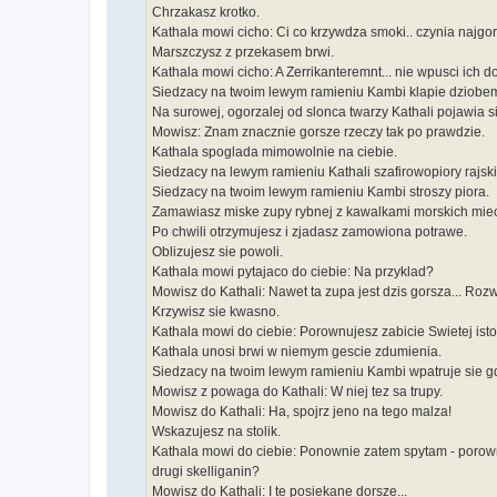
Chrzakasz krotko.
Kathala mowi cicho: Ci co krzywdza smoki.. czynia najgors
Marszczysz z przekasem brwi.
Kathala mowi cicho: A Zerrikanteremnt... nie wpusci ich d
Siedzacy na twoim lewym ramieniu Kambi klapie dziobem k
Na surowej, ogorzalej od slonca twarzy Kathali pojawia 
Mowisz: Znam znacznie gorsze rzeczy tak po prawdzie.
Kathala spoglada mimowolnie na ciebie.
Siedzacy na lewym ramieniu Kathali szafirowopiory rajsk
Siedzacy na twoim lewym ramieniu Kambi stroszy piora.
Zamawiasz miske zupy rybnej z kawalkami morskich mie
Po chwili otrzymujesz i zjadasz zamowiona potrawe.
Oblizujesz sie powoli.
Kathala mowi pytajaco do ciebie: Na przyklad?
Mowisz do Kathali: Nawet ta zupa jest dzis gorsza... Ro
Krzywisz sie kwasno.
Kathala mowi do ciebie: Porownujesz zabicie Swietej is
Kathala unosi brwi w niemym gescie zdumienia.
Siedzacy na twoim lewym ramieniu Kambi wpatruje sie gd
Mowisz z powaga do Kathali: W niej tez sa trupy.
Mowisz do Kathali: Ha, spojrz jeno na tego malza!
Wskazujesz na stolik.
Kathala mowi do ciebie: Ponownie zatem spytam - porownu
drugi skelliganin?
Mowisz do Kathali: I te posiekane dorsze...