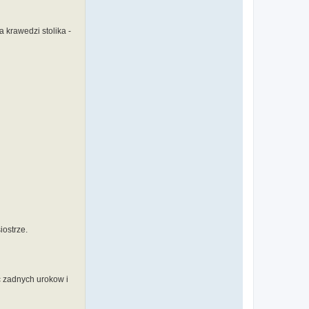
 krawedzi stolika -
iostrze.
c zadnych urokow i