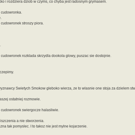
ko i rozdziera dziob w czyms, co chyba jest radosnym grymasem.
o cudowronka.
.
i cudowronek stroszy piora.
.
i cudowronek rozklada skrzydla dookola glowy, puszac sie dostojnie.
aczepimy.
 wyznawcy Swietych Smokow gleboko wierza, ze to wlasnie one stoja za dzielem st
aszej ostatniej rozmowie.
i cudowronek swiergocze halasliwie.
iszczenia a nie stworzenia.
na tak pomyslec. I to takoz nie jest mylne kojarzenie.