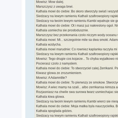
Mowisz: Mow dalej.
Marszczysz z uwaga brwi.
Kathala mowi do ciebie: Bo skoro stworzyly swiat i wszys
Siedzacy na lewym ramieniu Kathali szafirowopiory rajsk
Siedzacy na twoim lewym ramieniu Kambi wpatruje sie gd
Kathala mowi do ciebie: Ot i masz juz nakreslony ogol. 
Kathala usmiecha sie prostodusznie.
Marszczysz bez przekonania czolo niczym wody oceanu 
Kathala mowi: Mi... szczegolnie mile sa dwa smoki. Adama
Kathala wzdycha.
Kathala mowi marudnie: Co rowniez kaplanka raczyla mi
Siedzacy na lewym ramieniu Kathali szafirowopiory rajsk
Mowisz: Tego drugie cos kojarze... To chyba wyjatkowo nis
Pocierasz czolo z namyslem.
Kathala mowi do ciebie: To stworzyciel calej Zerrikanii. 
Kiwasz glowa ze zrozumieniem.
Mowisz: A Adamntite?
Kathala mowi do ciebie: To pierwszy ze smokow. Stworzyc
Mowisz: A wiec mamy na szali... albo zerrikansa nimsza a
Rozjasniasz na chwile swa surowa twarz usmiechajac sie
Kathala kiwa glowa.
Siedzacy na twoim lewym ramieniu Kambi wierci sie nies
Kathala mowi do ciebie: Moja matka byla nauczycielka. Ba
Kathala spoglada gdzies.
Siedzacy na lewym ramieniu Kathali szafirowopiory rajski