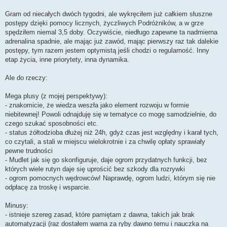
Gram od niecałych dwóch tygodni, ale wykręciłem już całkiem słuszne
postępy dzięki pomocy licznych, życzliwych Podróżników, a w grze
spędziłem niemal 3,5 doby. Oczywiście, niedługo zapewne ta nadmierna
adrenalina spadnie, ale mając już zawód, mając pierwszy raz tak dalekie
postępy, tym razem jestem optymistą jeśli chodzi o regularność. Inny
etap życia, inne priorytety, inna dynamika.
Ale do rzeczy:
Mega plusy (z mojej perspektywy):
- znakomicie, że wiedza weszła jako element rozwoju w formie
niebitewnej! Powoli odnajduję się w tematyce co mogę samodzielnie, do
czego szukać sposobności etc.
- status żółtodzioba dłużej niż 24h, gdyż czas jest względny i karał tych,
co czytali, a stali w miejscu wielokrotnie i za chwilę opłaty sprawiały
pewne trudności
- Mudlet jak się go skonfiguruje, daje ogrom przydatnych funkcji, bez
których wiele rutyn daje się uprościć bez szkody dla rozrywki
- ogrom pomocnych wędrowców! Naprawdę, ogrom ludzi, którym się nie
odpłacę za troskę i wsparcie.
Minusy:
- istnieje szereg zasad, które pamiętam z dawna, takich jak brak
automatyzacji (raz dostałem warna za ryby dawno temu i nauczka na