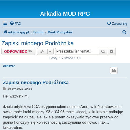
Arkadia MUD RPG
FAQ
Zaloguj się
S
arkadia.rpg.pl
Forum
Bank Pomysłów
z
Zapiski młodego Podróżnika
u
Szukaj
Wyszuki
ODPOWIEDZ
k
Posty: 1 • Strona
1
z
1
a
Donovan
j
Zapiski młodego Podróżnika
P
26 sty 2026 19:35
o
s
Hej wszystkim,
t
dzięki artykułowi CDA przypomniałem sobie o Arce, w której stawiałem
swoje małe kroki między '98 a '04-05 mniej więcej, kilkukrotnie próbując
zagościć na dłużej, ale jak się potem okazywało życiowe przerwy od
grania kończyły się koniecznością zaczynania od nowa, i tak...
kilkukrotnie.