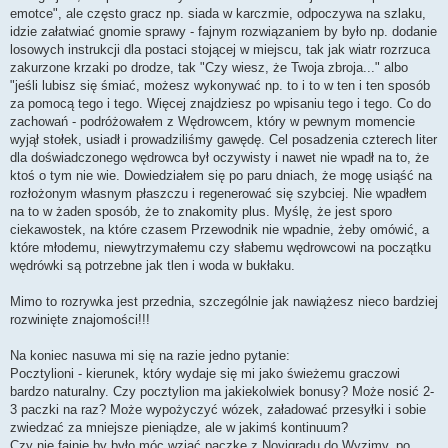
emotce", ale często gracz np. siada w karczmie, odpoczywa na szlaku,
idzie załatwiać gnomie sprawy - fajnym rozwiązaniem by było np. dodanie
losowych instrukcji dla postaci stojącej w miejscu, tak jak wiatr rozrzuca
zakurzone krzaki po drodze, tak "Czy wiesz, że Twoja zbroja..." albo
"jeśli lubisz się śmiać, możesz wykonywać np. to i to w ten i ten sposób
za pomocą tego i tego. Więcej znajdziesz po wpisaniu tego i tego. Co do
zachowań - podróżowałem z Wędrowcem, który w pewnym momencie
wyjął stołek, usiadł i prowadziliśmy gawędę. Cel posadzenia czterech liter
dla doświadczonego wędrowca był oczywisty i nawet nie wpadł na to, że
ktoś o tym nie wie. Dowiedziałem się po paru dniach, że mogę usiąść na
rozłożonym własnym płaszczu i regenerować się szybciej. Nie wpadłem
na to w żaden sposób, że to znakomity plus. Myślę, że jest sporo
ciekawostek, na które czasem Przewodnik nie wpadnie, żeby omówić, a
które młodemu, niewytrzymałemu czy słabemu wędrowcowi na początku
wędrówki są potrzebne jak tlen i woda w bukłaku.
Mimo to rozrywka jest przednia, szczególnie jak nawiążesz nieco bardziej
rozwinięte znajomości!!!
Na koniec nasuwa mi się na razie jedno pytanie:
Pocztylioni - kierunek, który wydaje się mi jako świeżemu graczowi
bardzo naturalny. Czy pocztylion ma jakiekolwiek bonusy? Może nosić 2-
3 paczki na raz? Może wypożyczyć wózek, załadować przesyłki i sobie
zwiedzać za mniejsze pieniądze, ale w jakimś kontinuum?
Czy nie fajnie by było móc wziąć paczkę z Novigradu do Wyzimy, po