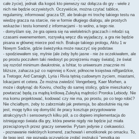
całe życie), jednak dla kogoś kto pierwszy raz dołącza do gry - wiele z
nich nie będzie oczywistych. Oczywiście, można czytać tablice,
regulaminy, informować gracza f2f, ale brakuje mi trochę takiego testu na
wiedzę gracza na starcie, nie w formie długiego dialogu, ale prostych
wskazów i testu komend z informacjami - to wolno, a tego nie.
- domyślam się, że gra opiera się na wieloletnich graczach i młodzi są
czasami ewenementem, rozrywką wręcz dla wyjadaczy, a gra nie będzie
pisana w głównej mierze pod nich. Brakuje takiego prologu, Aktu 1 w
Nowym Sadzie, gdzie świeżynka może nauczyć się podstaw.
- spodziewałem się, mylnie (ale żeby było jasne - nie że oczekiwałem, ale
po prostu poczułem taki niedosyt po przejrzeniu mapy świata), że świat
się rozrósł minimum dwukrotnie, a Ishtar, to uniwersum znacznie mi
bliższe, zahacza już co najmniej o Kovir, północne księstwa nilfgardzkie,
a Tretogor, Ard Carraigh, Lyria i Rivia tętnią cudownym życiem, miastami,
lokacjami et cetera. Że można zwiedzić Vengerberg, Kaer Morhen, a
może i dopłynąć do Koviru, choćby do samej stolicy, gdzie mieszkańcy
powtarzać będą za mądrą królową Zuleyką mądrości Proroka Lebiody. Nie
ma komu projektować, kodować czy nie ma, po prostu, po co tego robić?
Nie chciałbym, żeby to zabrzmiało jak pretensja, bo absolutnie nią nie
jest, mogę tylko się domyślić ile pracy kosztuje przygotowanie
atrakcyjnych i sensownych kilku pól, a co dopiero implementacja do
istniejącego świata dla gry, która pewnie nigdy nie będzie już miała
przeciążonych przez graczy serwerów. Pytam jedynie z ciekawości.
- poznawanie niektórych komend, zachowań i emotikonek po omacku. To,
ile tego jest, nie pozwala oczywiście zrobić instrukcji "emotka po