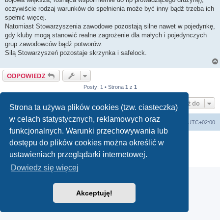
oczywiście rodzaj warunków do spełnienia może być inny bądź trzeba ich
spełnić więcej.
Natomiast Stowarzyszenia zawodowe pozostają silne nawet w pojedynkę,
gdy kluby mogą stanowić realne zagrożenie dla małych i pojedynczych
grup zawodowców bądź potworów.
Siłą Stowarzyszeń pozostaje skrzynka i safelock.
ODPOWIEDZ
Posty: 1 • Strona
1
z
1
Przejdź do
Strona ta używa plików cookies (tzw. ciasteczka)
w celach statystycznych, reklamowych oraz
arkadia.rpg.pl
Forum
Strefa czasowa
UTC+02:00
funkcjonalnych. Warunki przechowywania lub
Technologię dostarcza
phpBB
® Forum Software © phpBB Limited
dostępu do plików cookies można określić w
Polski pakiet językowy dostarcza
phpBB.pl
ustawieniach przeglądarki internetowej.
Zasady ochrony danych osobowych
|
Regulamin
Dowiedz się więcej
Akceptuję!