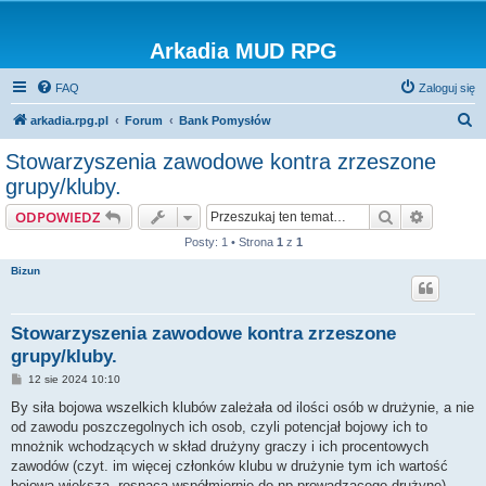
Arkadia MUD RPG
FAQ
Zaloguj się
S
arkadia.rpg.pl
Forum
Bank Pomysłów
z
Stowarzyszenia zawodowe kontra zrzeszone
u
grupy/kluby.
k
Szukaj
Wyszuki
ODPOWIEDZ
a
Posty: 1 • Strona
1
z
1
j
Bizun
Stowarzyszenia zawodowe kontra zrzeszone
grupy/kluby.
P
12 sie 2024 10:10
o
s
By siła bojowa wszelkich klubów zależała od ilości osób w drużynie, a nie
t
od zawodu poszczegolnych ich osob, czyli potencjał bojowy ich to
mnożnik wchodzących w skład drużyny graczy i ich procentowych
zawodów (czyt. im więcej członków klubu w drużynie tym ich wartość
bojowa większa, rosnąca współmiernie do np prowadzącego drużynę),