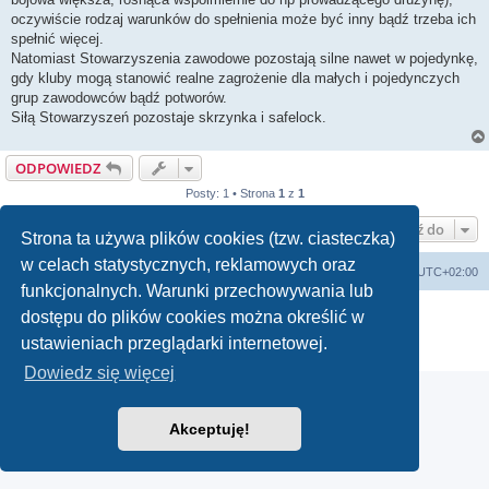
oczywiście rodzaj warunków do spełnienia może być inny bądź trzeba ich
spełnić więcej.
Natomiast Stowarzyszenia zawodowe pozostają silne nawet w pojedynkę,
gdy kluby mogą stanowić realne zagrożenie dla małych i pojedynczych
grup zawodowców bądź potworów.
Siłą Stowarzyszeń pozostaje skrzynka i safelock.
ODPOWIEDZ
Posty: 1 • Strona
1
z
1
Przejdź do
Strona ta używa plików cookies (tzw. ciasteczka)
w celach statystycznych, reklamowych oraz
arkadia.rpg.pl
Forum
Strefa czasowa
UTC+02:00
funkcjonalnych. Warunki przechowywania lub
Technologię dostarcza
phpBB
® Forum Software © phpBB Limited
dostępu do plików cookies można określić w
Polski pakiet językowy dostarcza
phpBB.pl
ustawieniach przeglądarki internetowej.
Zasady ochrony danych osobowych
|
Regulamin
Dowiedz się więcej
Akceptuję!