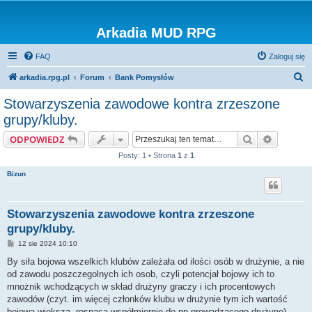
Arkadia MUD RPG
FAQ
Zaloguj się
S
arkadia.rpg.pl
Forum
Bank Pomysłów
z
Stowarzyszenia zawodowe kontra zrzeszone
u
grupy/kluby.
k
Szukaj
Wyszuki
ODPOWIEDZ
a
Posty: 1 • Strona
1
z
1
j
Bizun
Stowarzyszenia zawodowe kontra zrzeszone
grupy/kluby.
P
12 sie 2024 10:10
o
s
By siła bojowa wszelkich klubów zależała od ilości osób w drużynie, a nie
t
od zawodu poszczegolnych ich osob, czyli potencjał bojowy ich to
mnożnik wchodzących w skład drużyny graczy i ich procentowych
zawodów (czyt. im więcej członków klubu w drużynie tym ich wartość
bojowa większa, rosnąca współmiernie do np prowadzącego drużynę),