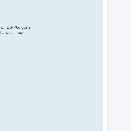
cji LitRPG, gdzie
yba w sam raz...