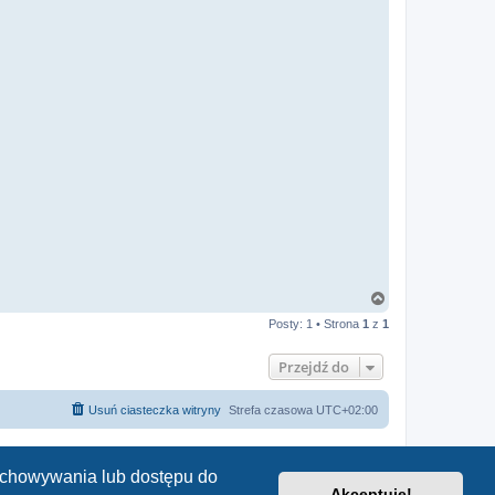
N
a
Posty: 1 • Strona
1
z
1
g
ó
r
Przejdź do
ę
Usuń ciasteczka witryny
Strefa czasowa
UTC+02:00
zechowywania lub dostępu do
Akceptuję!