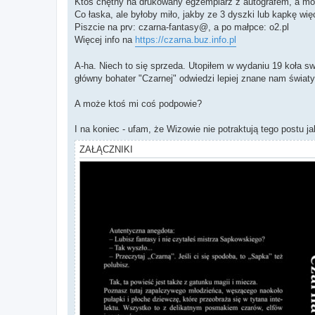
Ktoś chętny na drukowany egzemplarz z autografem, a m
Co łaska, ale byłoby miło, jakby ze 3 dyszki lub kapkę wię
Piszcie na prv: czarna-fantasy@, a po małpce: o2.pl
Więcej info na
https://czarna.buz.info.pl
A-ha. Niech to się sprzeda. Utopiłem w wydaniu 19 koła 
główny bohater "Czarnej" odwiedzi lepiej znane nam światy
A może ktoś mi coś podpowie?
I na koniec - ufam, że Wizowie nie potraktują tego postu j
ZAŁĄCZNIKI