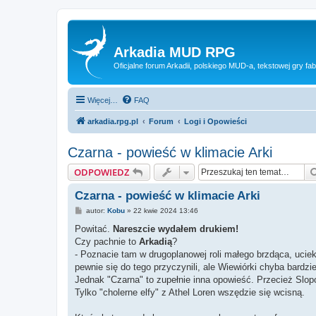
Arkadia MUD RPG
Oficjalne forum Arkadii, polskiego MUD-a, tekstowej gry fab
Więcej…
FAQ
arkadia.rpg.pl
Forum
Logi i Opowieści
Czarna - powieść w klimacie Arki
ODPOWIEDZ
Czarna - powieść w klimacie Arki
P
autor:
Kobu
»
22 kwie 2024 13:46
o
s
Powitać.
Nareszcie wydałem drukiem!
t
Czy pachnie to
Arkadią
?
- Poznacie tam w drugoplanowej roli małego brzdąca, uciek
pewnie się do tego przyczynili, ale Wiewiórki chyba bardziej
Jednak "Czarna" to zupełnie inna opowieść. Przecież Slopol
Tylko "cholerne elfy" z Athel Loren wszędzie się wcisną.