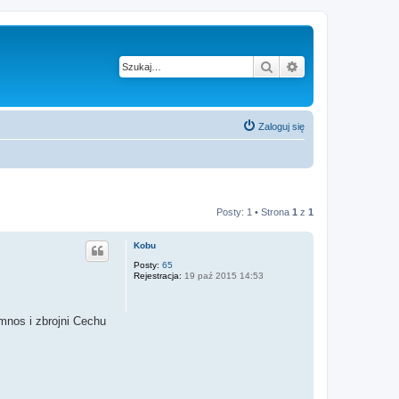
Szukaj
Wyszukiwanie z
Zaloguj się
Posty: 1 • Strona
1
z
1
Kobu
Posty:
65
Rejestracja:
19 paź 2015 14:53
mnos i zbrojni Cechu