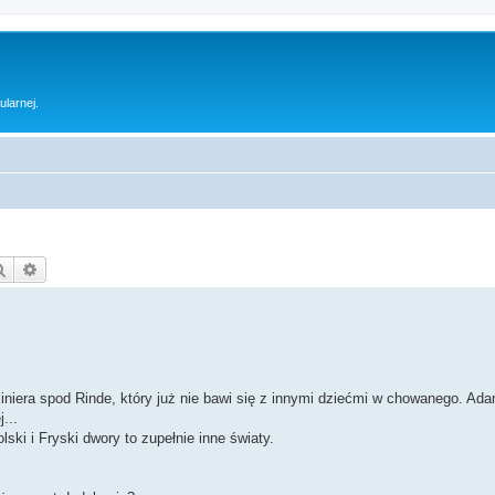
ularnej.
Szukaj
Wyszukiwanie zaawansowane
iniera spod Rinde, który już nie bawi się z innymi dziećmi w chowanego. Ada
...
ski i Fryski dwory to zupełnie inne światy.