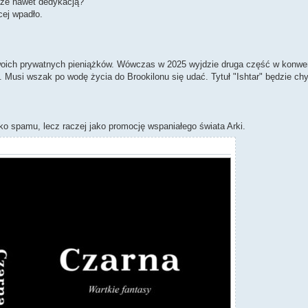
oże nawet dedykacją?
cej wpadło.
swoich prywatnych pieniążków. Wówczas w 2025 wyjdzie druga część w konwen
. Musi wszak po wodę życia do Brookilonu się udać. Tytuł "Ishtar" będzie ch
ako spamu, lecz raczej jako promocję wspaniałego świata Arki.