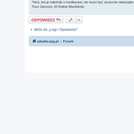
"Ktoś, kto je naleśniki z konfiturami, nie może być strasznie niebezpie
Tove Jansson,
W Dolinie Muminków
ODPOWIEDZ
Wróć do „Logi i Opowieści”
arkadia.rpg.pl
Forum