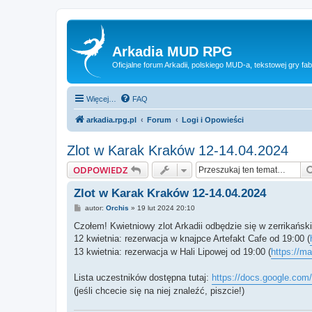
Arkadia MUD RPG
Oficjalne forum Arkadii, polskiego MUD-a, tekstowej gry fab
Więcej…
FAQ
arkadia.rpg.pl
Forum
Logi i Opowieści
Zlot w Karak Kraków 12-14.04.2024
ODPOWIEDZ
Zlot w Karak Kraków 12-14.04.2024
P
autor:
Orchis
»
19 lut 2024 20:10
o
s
Czołem! Kwietniowy zlot Arkadii odbędzie się w zerrikańs
t
12 kwietnia: rezerwacja w knajpce Artefakt Cafe od 19:00 (
13 kwietnia: rezerwacja w Hali Lipowej od 19:00 (
https://m
Lista uczestników dostępna tutaj:
https://docs.google.com/
(jeśli chcecie się na niej znaleźć, piszcie!)