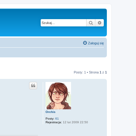
Szukaj
Wyszukiwanie z
Zaloguj się
Posty: 1 • Strona
1
z
1
Orchis
Posty:
61
Rejestracja:
12 lut 2009 22:50