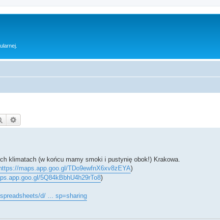
ularnej.
Szukaj
Wyszukiwanie zaawansowane
kich klimatach (w końcu mamy smoki i pustynię obok!) Krakowa.
https://maps.app.goo.gl/TDo9ewfnX6xv8zEYA
)
aps.app.goo.gl/5Q84kBbhU4h29rTo8
)
spreadsheets/d/ ... sp=sharing