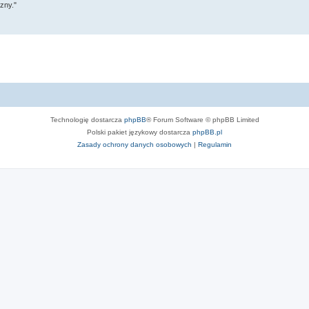
czny."
Technologię dostarcza
phpBB
® Forum Software © phpBB Limited
Polski pakiet językowy dostarcza
phpBB.pl
Zasady ochrony danych osobowych
|
Regulamin