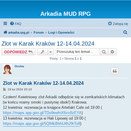
Arkadia MUD RPG
FAQ
Zaloguj się
S
arkadia.rpg.pl
Forum
Logi i Opowieści
z
Zlot w Karak Kraków 12-14.04.2024
u
Szukaj
Wyszuki
ODPOWIEDZ
k
Posty: 1 • Strona
1
z
1
a
Orchis
j
Zlot w Karak Kraków 12-14.04.2024
P
19 lut 2024 20:10
o
s
Czołem! Kwietniowy zlot Arkadii odbędzie się w zerrikańskich klimatach
t
(w końcu mamy smoki i pustynię obok!) Krakowa.
12 kwietnia: rezerwacja w knajpce Artefakt Cafe od 19:00 (
https://maps.app.goo.gl/TDo9ewfnX6xv8zEYA
)
13 kwietnia: rezerwacja w Hali Lipowej od 19:00 (
https://maps.app.goo.gl/5Q84kBbhU4h29rTo8
)