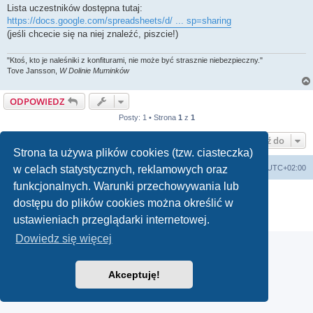
Lista uczestników dostępna tutaj:
https://docs.google.com/spreadsheets/d/ ... sp=sharing
(jeśli chcecie się na niej znaleźć, piszcie!)
"Ktoś, kto je naleśniki z konfiturami, nie może być strasznie niebezpieczny."
Tove Jansson,
W Dolinie Muminków
ODPOWIEDZ
Posty: 1 • Strona
1
z
1
Przejdź do
Strona ta używa plików cookies (tzw. ciasteczka)
arkadia.rpg.pl
Forum
Strefa czasowa
UTC+02:00
w celach statystycznych, reklamowych oraz
funkcjonalnych. Warunki przechowywania lub
Technologię dostarcza
phpBB
® Forum Software © phpBB Limited
dostępu do plików cookies można określić w
Polski pakiet językowy dostarcza
phpBB.pl
Zasady ochrony danych osobowych
|
Regulamin
ustawieniach przeglądarki internetowej.
Dowiedz się więcej
Akceptuję!