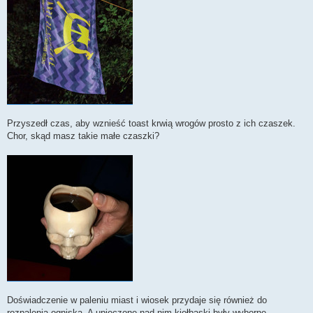
Przyszedł czas, aby wznieść toast krwią wrogów prosto z ich czaszek.
Chor, skąd masz takie małe czaszki?
Doświadczenie w paleniu miast i wiosek przydaje się również do
rozpalenia ogniska. A upieczone nad nim kiełbaski były wyborne.