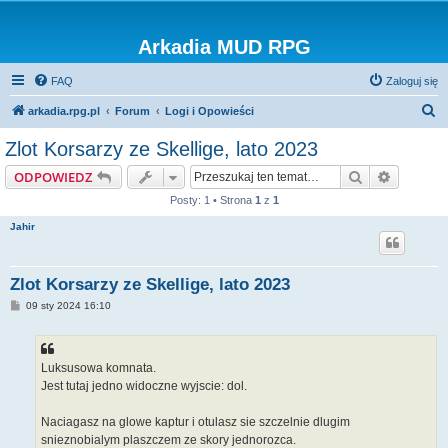
Arkadia MUD RPG
FAQ
Zaloguj się
S
arkadia.rpg.pl
Forum
Logi i Opowieści
z
Zlot Korsarzy ze Skellige, lato 2023
u
Szukaj
Wyszuki
ODPOWIEDZ
k
Posty: 1 • Strona
1
z
1
a
Jahir
j
Zlot Korsarzy ze Skellige, lato 2023
P
09 sty 2024 16:10
o
s
t
Luksusowa komnata.
Jest tutaj jedno widoczne wyjscie: dol.
Naciagasz na glowe kaptur i otulasz sie szczelnie dlugim
snieznobialym plaszczem ze skory jednorozca.