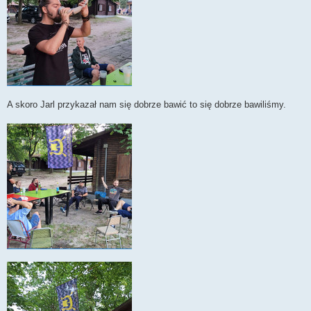
A skoro Jarl przykazał nam się dobrze bawić to się dobrze bawiliśmy.