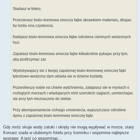
Siadasz w fotelu.
Przecierasz bialo-kremowa smocza fajke skrawkiem materialu, dbajac
by lsnila ona czystoscia.
Nabijasz bialo-kremowa smocza fajke odrobina ciemnych wedzonych
lisci.
Zapalasz bialo-kremowa smocza fajke kilkakrotnie pykajac przy tym,
aby podtrzymac zar.
Wydobywajacy sie z twojej zapalonej bialo-kremowej smoczej fajki
tytoniowo-wedzony dym uklada sie w dziwne ksztalty.
Pozwoliwszy sobie na chwile wytchnienia, zatapiasz sie w myslach o
rozleglych morzach i wladajacych nimi szerokich zaglach, usmiechajac
sie przy tym nieznacznie do siebie.
Przy akompaniamecie cichego cmokniecia, wypuszczasz odrobine
dymu z zapalonej bialo-kremowej smoczej fajki.
Gdy mróz skuje wody zatoki i okręty nie mogą wypływać w morze, stary
Korsarz siada w ulubionym fotelu przy kominku i wspomina najlepsze
wyprawy. A jest co wspominac...