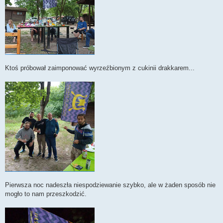
Ktoś próbował zaimponować wyrzeźbionym z cukinii drakkarem...
Pierwsza noc nadeszła niespodziewanie szybko, ale w żaden sposób nie
mogło to nam przeszkodzić.