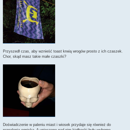
Przyszedł czas, aby wznieść toast krwią wrogów prosto z ich czaszek.
Chor, skąd masz takie małe czaszki?
Doświadczenie w paleniu miast i wiosek przydaje się również do
rozpalenia ogniska. A upieczone nad nim kiełbaski były wyborne.