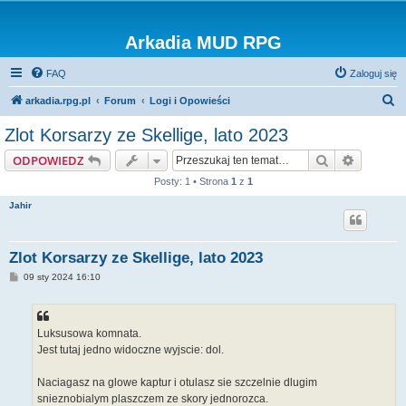
Arkadia MUD RPG
FAQ
Zaloguj się
S
arkadia.rpg.pl
Forum
Logi i Opowieści
z
Zlot Korsarzy ze Skellige, lato 2023
u
Szukaj
Wyszuki
ODPOWIEDZ
k
Posty: 1 • Strona
1
z
1
a
Jahir
j
Zlot Korsarzy ze Skellige, lato 2023
P
09 sty 2024 16:10
o
s
t
Luksusowa komnata.
Jest tutaj jedno widoczne wyjscie: dol.
Naciagasz na glowe kaptur i otulasz sie szczelnie dlugim
snieznobialym plaszczem ze skory jednorozca.