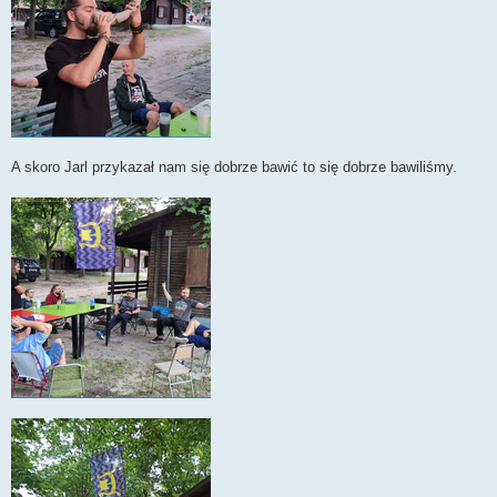
A skoro Jarl przykazał nam się dobrze bawić to się dobrze bawiliśmy.