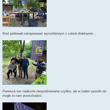
Ktoś próbował zaimponować wyrzeźbionym z cukinii drakkarem...
Pierwsza noc nadeszła niespodziewanie szybko, ale w żaden sposób nie
mogło to nam przeszkodzić.