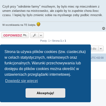
Czyli przy "odrobinie farmy" mozliwym, by bylo miec np miecznikiem z
umem zielarstwo na mistrzowsko, ale zajelo by to zupelnie chora ilosc
czasu. I lepiej by bylo zmienic sobie na mysliwego zeby podbic mnoznik.
W oczekiwaniu na TE święta.
ODPOWIEDZ
Posty: 1 • Strona
1
z
1
Przejdź do
Strona ta używa plików cookies (tzw. ciasteczka)
w celach statystycznych, reklamowych oraz
arkadia.rpg.pl
Forum
Strefa czasowa
UTC+02:00
funkcjonalnych. Warunki przechowywania lub
Technologię dostarcza
phpBB
® Forum Software © phpBB Limited
dostępu do plików cookies można określić w
Polski pakiet językowy dostarcza
phpBB.pl
ustawieniach przeglądarki internetowej.
Zasady ochrony danych osobowych
|
Regulamin
Dowiedz się więcej
Akceptuję!