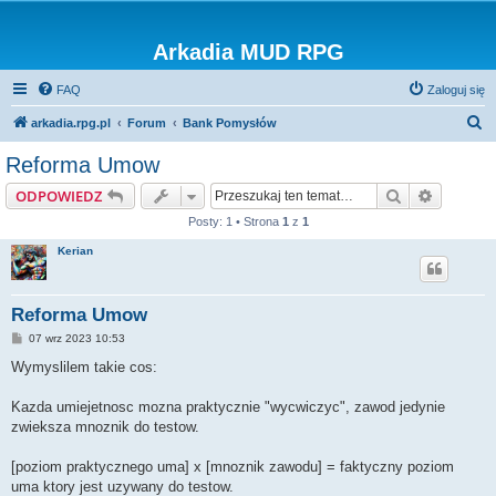
Arkadia MUD RPG
FAQ
Zaloguj się
S
arkadia.rpg.pl
Forum
Bank Pomysłów
z
Reforma Umow
u
Szukaj
Wyszuki
ODPOWIEDZ
k
Posty: 1 • Strona
1
z
1
a
Kerian
j
Reforma Umow
P
07 wrz 2023 10:53
o
s
Wymyslilem takie cos:
t
Kazda umiejetnosc mozna praktycznie "wycwiczyc", zawod jedynie
zwieksza mnoznik do testow.
[poziom praktycznego uma] x [mnoznik zawodu] = faktyczny poziom
uma ktory jest uzywany do testow.