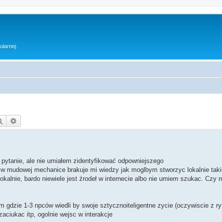
ularnej.
Szukaj
Wyszukiwanie zaawansowane
 pytanie, ale nie umiałem zidentyfikować odpowniejszego
 w mudowej mechanice brakuje mi wiedzy jak moglbym stworzyc lokalnie tak
kalnie, bardo niewiele jest źrodeł w internecie albo nie umiem szukac. Czy
gdzie 1-3 npców wiedli by swoje sztycznoiteligentne zycie (oczywiscie z ry
ciukac itp, ogolnie wejsc w interakcje