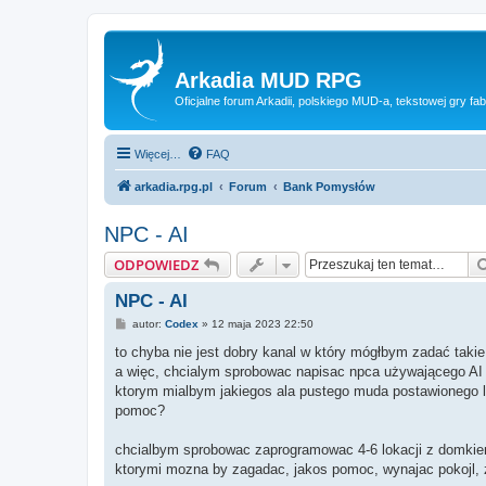
Arkadia MUD RPG
Oficjalne forum Arkadii, polskiego MUD-a, tekstowej gry fab
Więcej…
FAQ
arkadia.rpg.pl
Forum
Bank Pomysłów
NPC - AI
ODPOWIEDZ
NPC - AI
P
autor:
Codex
»
12 maja 2023 22:50
o
s
to chyba nie jest dobry kanal w który mógłbym zadać takie
t
a więc, chcialym sprobowac napisac npca używającego AI
ktorym mialbym jakiegos ala pustego muda postawionego lo
pomoc?
chcialbym sprobowac zaprogramowac 4-6 lokacji z domkiem 
ktorymi mozna by zagadac, jakos pomoc, wynajac pokojl, za