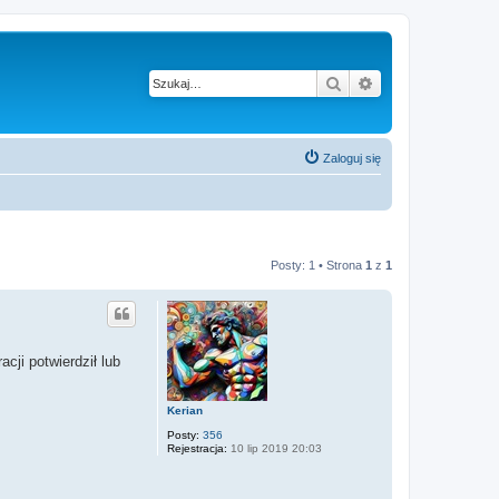
Szukaj
Wyszukiwanie z
Zaloguj się
Posty: 1 • Strona
1
z
1
cji potwierdził lub
Kerian
Posty:
356
Rejestracja:
10 lip 2019 20:03