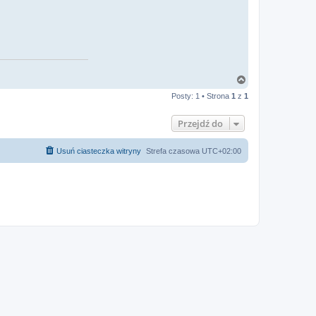
N
a
Posty: 1 • Strona
1
z
1
g
ó
r
Przejdź do
ę
Usuń ciasteczka witryny
Strefa czasowa
UTC+02:00