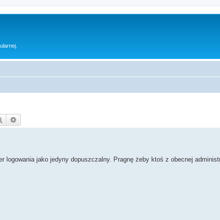
ularnej.
Szukaj
Wyszukiwanie zaawansowane
r logowania jako jedyny dopuszczalny. Pragnę żeby ktoś z obecnej administra