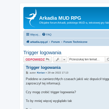
Arkadia MUD RPG
Oficjalne forum Arkadii, polskiego MUD-a, tekstowej gry fab
Więcej…
FAQ
arkadia.rpg.pl
Forum
Forum Techniczne
Trigger logowania
ODPOWIEDZ
Trigger logowania
P
autor:
Kerian
»
29 sie 2022 17:13
o
s
Podobno w zamierzchłych czasach jakiś wiz dopuścił trigge
t
zaprzeczył tej informacji.
Czy mogę zrobić trigger logowania?
To by mniej więcej wyglądało tak