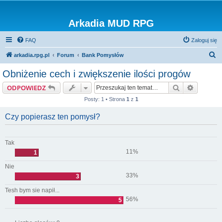
Arkadia MUD RPG
FAQ
Zaloguj się
S
arkadia.rpg.pl
Forum
Bank Pomysłów
z
Obniżenie cech i zwiększenie ilości progów
u
Szukaj
Wyszuki
ODPOWIEDZ
k
Posty: 1 • Strona
1
z
1
a
j
Czy popierasz ten pomysł?
Tak
11%
1
Nie
33%
3
Tesh bym sie napił...
56%
5