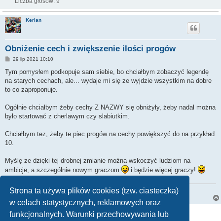
Liczba głosów:
9
Kerian
Obniżenie cech i zwiększenie ilości progów
P
29 lip 2021 10:10
o
s
Tym pomysłem podkopuje sam siebie, bo chciałbym zobaczyć legendę
t
na starych cechach, ale... wydaje mi się ze wyjdzie wszystkim na dobre
to co zaproponuje.
Ogólnie chciałbym żeby cechy Z NAZWY się obniżyły, żeby nadal można
było startować z cherlawym czy slabiutkim.
Chciałbym tez, żeby te piec progów na cechy powiększyć do na przykład
10.
Myślę ze dzięki tej drobnej zmianie można wskoczyć ludziom na
ambicje, a szczególnie nowym graczom
i będzie więcej graczy!
Strona ta używa plików cookies (tzw. ciasteczka)
W oczekiwaniu na TE święta.
w celach statystycznych, reklamowych oraz
ODPOWIEDZ
funkcjonalnych. Warunki przechowywania lub